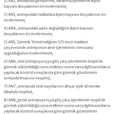
2) AN2, antrepoda genişletme, daraltma işlemlerine ilişkin
başvuru dosyalarının ön incelemesini,
3) AN3, antrepodaki tadilatlara ilişkin başvuru dosyalarının ön
incelemesini,
4) AN4, antrepodaki adres değişikliğine ilişkin başvuru
dosyalarının ön incelemesini,
5) AN5, Gümrük Yönetmeliğinin 523 üncü maddesi
çerçevesinde antreponun devir işlemlerinin mevzuata
uygunluğunun incelenmesini,
6) AN6, özel antrepoya eşya giriş çıkış işlemlerinin tespiti ile
gümrük yükümlülüğü sona erdikten sonra varsa ilgili kurumlarca
yapılacak kontrol sonuçlarına göre gümrük gözetiminin
sonlandırılmasının tespitini,
7) AN7, antrepoda stok kayıtlarının altışar aylık dönemler
itibariyla tespitini,
8) AN8, genel antrepoya eşya giriş çıkış işlemlerinin tespiti ile
gümrük yükümlülüğü sona erdikten sonra varsa ilgili kurumlarca
yapılacak kontrol sonuçlarına göre gümrük gözetiminin