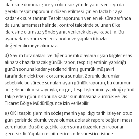
idaresine duruma göre ya olumsuz yönde yanıt verilir ya da
gerekli tespit raporunun düzenletilmesi için en fazla bir aya
kadar ek süre tanınır. Tespit raporunun verilen ek süre zarfında
da sunulamaması halinde, kontrol talebinde bulunan ülke
idaresine olumsuz yönde yanıt verilerek dosya kapatılır. Bu
aşamadan sonra verilen raporlar ve yapılan itirazlar
değerlendirmeye alınmaz.
d) Sayım tutanakları ve diğer önemli olaylara ilişkin bilgiler esas
alınarak hazırlanacak günlük rapor, tespit işleminin yapıldığı
günün sonuna kadar yetkilendirilmiş gümrük müşaviri
tarafından elektronik ortamda sunulur. Zorunlu durumlar
sebebiyle bu sürede sunulamayan günlük raporun, bu durumun
belgelendirilmesi kaydıyla, en geç tespit işleminin yapıldığı günü
takip eden günün sonuna kadar sunulmasına Gümrük ve Dış
Ticaret Bölge Müdürlüğünce izin verilebilir.
e) OK1 tespit işleminin sözleşmenin yapıldığı tarihi izleyen otuz
gün içerisinde olumlu veya olumsuz olarak rapora bağlanılması
zorunludur. Bu süre geçirildikten sonra düzenlenen raporlar
geçersizdir. Yapılan tespit neticesinde süresi içerisinde