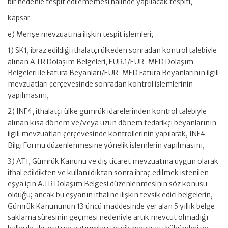
bir nedenle tespit edilememesi halinde yapılacak tespiti,
kapsar.
e) Menşe mevzuatına ilişkin tespit işlemleri;
1) SK1, ibraz edildiği ithalatçı ülkeden sonradan kontrol talebiyle
alınan A.TR Dolaşım Belgeleri, EUR.1/EUR-MED Dolaşım
Belgeleri ile Fatura Beyanları/EUR-MED Fatura Beyanlarının ilgili
mevzuatları çerçevesinde sonradan kontrol işlemlerinin
yapılmasını,
2) INF4, ithalatçı ülke gümrük idarelerinden kontrol talebiyle
alınan kısa dönem ve/veya uzun dönem tedarikçi beyanlarının
ilgili mevzuatları çerçevesinde kontrollerinin yapılarak, INF4
Bilgi Formu düzenlenmesine yönelik işlemlerin yapılmasını,
3) AT1, Gümrük Kanunu ve dış ticaret mevzuatına uygun olarak
ithal edildikten ve kullanıldıktan sonra ihraç edilmek istenilen
eşya için A.TR Dolaşım Belgesi düzenlenmesinin söz konusu
olduğu; ancak bu eşyanın ithaline ilişkin tevsik edici belgelerin,
Gümrük Kanununun 13 üncü maddesinde yer alan 5 yıllık belge
saklama süresinin geçmesi nedeniyle artık mevcut olmadığı