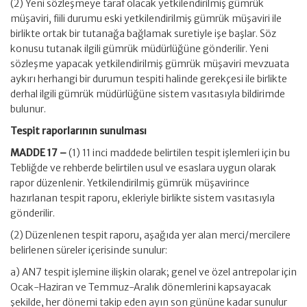
(2) Yeni sözleşmeye taraf olacak yetkilendirilmiş gümrük
müşaviri, fiili durumu eski yetkilendirilmiş gümrük müşaviri ile
birlikte ortak bir tutanağa bağlamak suretiyle işe başlar. Söz
konusu tutanak ilgili gümrük müdürlüğüne gönderilir. Yeni
sözleşme yapacak yetkilendirilmiş gümrük müşaviri mevzuata
aykırı herhangi bir durumun tespiti halinde gerekçesi ile birlikte
derhal ilgili gümrük müdürlüğüne sistem vasıtasıyla bildirimde
bulunur.
Tespit raporlarının sunulması
MADDE 17 –
(1) 11 inci maddede belirtilen tespit işlemleri için bu
Tebliğde ve rehberde belirtilen usul ve esaslara uygun olarak
rapor düzenlenir. Yetkilendirilmiş gümrük müşavirince
hazırlanan tespit raporu, ekleriyle birlikte sistem vasıtasıyla
gönderilir.
(2) Düzenlenen tespit raporu, aşağıda yer alan merci/mercilere
belirlenen süreler içerisinde sunulur:
a) AN7 tespit işlemine ilişkin olarak; genel ve özel antrepolar için
Ocak-Haziran ve Temmuz-Aralık dönemlerini kapsayacak
şekilde, her dönemi takip eden ayın son gününe kadar sunulur