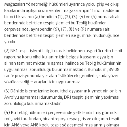
Mağazaları Yönetmeliği hükümleri uyarınca yolcu giriş ve çıkış
kapılarında açılışına izin verilen mağazalar için 11 inci maddenin
birinci fıkrasının (a) bendinin (1), (2), (3), (4) ve (5) numaralı alt
bentlerinde belirtilen tespit işlemleri bu Tebliğ hükümleri
çerçevesinde; aynı bendin (6), (7), (8) ve (9) numaralı alt
bentlerinde belirtilen tespit işlemleri ise gümrük müdürlüğünce
yapılır.
(2) NK1 tespit işlemi ile ilgili olarak belirlenen asgari ücretin tespit
raporuna konu nihai kullanım izin belgesi kapsamı eşya için
alınan teminat miktarını aşması halinde bu Tebliğ hükümlerinin
uygulanması zorunluluğu bulunmamaktadır. Bu hüküm, 89.08
tarife pozisyonunda yer alan “sökülecek gemilerle, suda yüzen
sökülecek diğer araçlar” için uygulanmaz.
(3) Dâhilde işleme iznine konu ithal eşyasının kıymetinin on bin
Avro’yu aşmaması durumunda, DR1 tespit işleminin yapılması
zorunluluğu bulunmamaktadır.
(4) Bu Tebliğ hükümleri çerçevesinde yetkilendirilmiş gümrük
müşaviri tarafından, bir antrepoya eşya giriş ve çıkışının tespiti
için AN6 veya AN8 kodlu tespit sözleşmesi imzalanmış olması