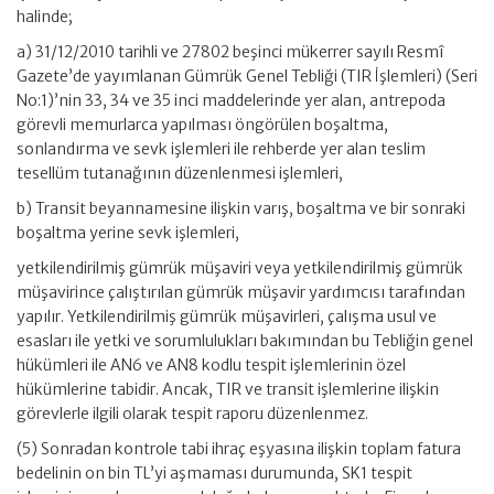
halinde;
a) 31/12/2010 tarihli ve 27802 beşinci mükerrer sayılı Resmî
Gazete’de yayımlanan Gümrük Genel Tebliği (TIR İşlemleri) (Seri
No:1)’nin 33, 34 ve 35 inci maddelerinde yer alan, antrepoda
görevli memurlarca yapılması öngörülen boşaltma,
sonlandırma ve sevk işlemleri ile rehberde yer alan teslim
tesellüm tutanağının düzenlenmesi işlemleri,
b) Transit beyannamesine ilişkin varış, boşaltma ve bir sonraki
boşaltma yerine sevk işlemleri,
yetkilendirilmiş gümrük müşaviri veya yetkilendirilmiş gümrük
müşavirince çalıştırılan gümrük müşavir yardımcısı tarafından
yapılır. Yetkilendirilmiş gümrük müşavirleri, çalışma usul ve
esasları ile yetki ve sorumlulukları bakımından bu Tebliğin genel
hükümleri ile AN6 ve AN8 kodlu tespit işlemlerinin özel
hükümlerine tabidir. Ancak, TIR ve transit işlemlerine ilişkin
görevlerle ilgili olarak tespit raporu düzenlenmez.
(5) Sonradan kontrole tabi ihraç eşyasına ilişkin toplam fatura
bedelinin on bin TL’yi aşmaması durumunda, SK1 tespit