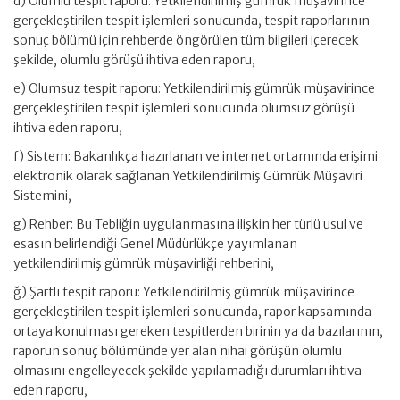
d) Olumlu tespit raporu: Yetkilendirilmiş gümrük müşavirince
gerçekleştirilen tespit işlemleri sonucunda, tespit raporlarının
sonuç bölümü için rehberde öngörülen tüm bilgileri içerecek
şekilde, olumlu görüşü ihtiva eden raporu,
e) Olumsuz tespit raporu: Yetkilendirilmiş gümrük müşavirince
gerçekleştirilen tespit işlemleri sonucunda olumsuz görüşü
ihtiva eden raporu,
f) Sistem: Bakanlıkça hazırlanan ve internet ortamında erişimi
elektronik olarak sağlanan Yetkilendirilmiş Gümrük Müşaviri
Sistemini,
g) Rehber: Bu Tebliğin uygulanmasına ilişkin her türlü usul ve
esasın belirlendiği Genel Müdürlükçe yayımlanan
yetkilendirilmiş gümrük müşavirliği rehberini,
ğ) Şartlı tespit raporu: Yetkilendirilmiş gümrük müşavirince
gerçekleştirilen tespit işlemleri sonucunda, rapor kapsamında
ortaya konulması gereken tespitlerden birinin ya da bazılarının,
raporun sonuç bölümünde yer alan nihai görüşün olumlu
olmasını engelleyecek şekilde yapılamadığı durumları ihtiva
eden raporu,