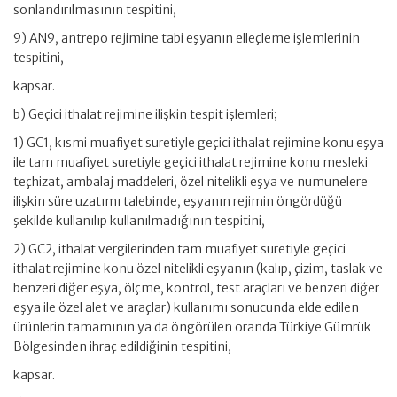
sonlandırılmasının tespitini,
9) AN9, antrepo rejimine tabi eşyanın elleçleme işlemlerinin
tespitini,
kapsar.
b) Geçici ithalat rejimine ilişkin tespit işlemleri;
1) GC1, kısmi muafiyet suretiyle geçici ithalat rejimine konu eşya
ile tam muafiyet suretiyle geçici ithalat rejimine konu mesleki
teçhizat, ambalaj maddeleri, özel nitelikli eşya ve numunelere
ilişkin süre uzatımı talebinde, eşyanın rejimin öngördüğü
şekilde kullanılıp kullanılmadığının tespitini,
2) GC2, ithalat vergilerinden tam muafiyet suretiyle geçici
ithalat rejimine konu özel nitelikli eşyanın (kalıp, çizim, taslak ve
benzeri diğer eşya, ölçme, kontrol, test araçları ve benzeri diğer
eşya ile özel alet ve araçlar) kullanımı sonucunda elde edilen
ürünlerin tamamının ya da öngörülen oranda Türkiye Gümrük
Bölgesinden ihraç edildiğinin tespitini,
kapsar.