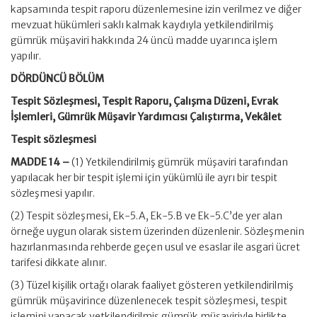
kapsamında tespit raporu düzenlemesine izin verilmez ve diğer
mevzuat hükümleri saklı kalmak kaydıyla yetkilendirilmiş
gümrük müşaviri hakkında 24 üncü madde uyarınca işlem
yapılır.
DÖRDÜNCÜ BÖLÜM
Tespit Sözleşmesi, Tespit Raporu, Çalışma Düzeni, Evrak
İşlemleri, Gümrük Müşavir Yardımcısı Çalıştırma, Vekâlet
Tespit sözleşmesi
MADDE 14 –
(1) Yetkilendirilmiş gümrük müşaviri tarafından
yapılacak her bir tespit işlemi için yükümlü ile ayrı bir tespit
sözleşmesi yapılır.
(2) Tespit sözleşmesi, Ek-5.A, Ek-5.B ve Ek-5.C’de yer alan
örneğe uygun olarak sistem üzerinden düzenlenir. Sözleşmenin
hazırlanmasında rehberde geçen usul ve esaslar ile asgari ücret
tarifesi dikkate alınır.
(3) Tüzel kişilik ortağı olarak faaliyet gösteren yetkilendirilmiş
gümrük müşavirince düzenlenecek tespit sözleşmesi, tespit
işlemini yapacak yetkilendirilmiş gümrük müşaviriyle birlikte,