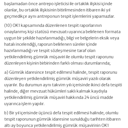
başlamadan önce antrepo işleticisi ile ortaklık ilişkisi içinde
olanlar, bu ortaklık ilişkisinin bitirilmesinden itibaren iki yıl
geçmedikçe aynı antreponun tespit işlemlerini yapamazlar.
(10) OK1 kapsamında düzenlenen tespit raporlarının
onaylanmış kişi statüsü mevzuatı uyarınca belirlenen formata
uygun bir şekilde hazırlanmadığı, bilgi ve belgelerin eksik veya
hatalı incelendiği, raporun belirlenen süreler içinde
hazırlanmadığı ve tespit sözleşmesine taraf olan
yetkilendirilmiş gümrük müşaviri ile olumlu tespit raporunu
düzenleyen kişinin birbirinden farklı olması durumlarında;
a) Gümrük idaresince tespit edilmesi halinde, tespit raporunu
düzenleyen yetkilendirilmiş gümrük müşaviri yazılı olarak
uyarılır. Bu durumun aynı takvim yılı içerisinde ikinci defa tespiti
halinde, diğer mevzuat hükümleri saklı kalmak kaydıyla
yetkilendirilmiş gümrük müşaviri hakkında 24 üncü madde
uyarınca işlem yapılır.
b) Bir yıl içerisinde üçüncü defa tespit edilmesi halinde; olumlu
tespit raporunun gümrük idaresine sunulduğu tarihten itibaren
altı ay boyunca yetkilendirilmiş gümrük müşavirinin OK1