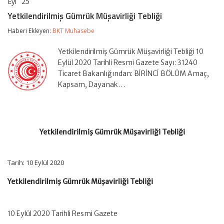
Eyl
25
Yetkilendirilmiş
yorumlar kapalı
Gümrük
Yetkilendirilmiş Gümrük Müşavirliği Tebliği
Müşavirliği
Tebliği
Haberi Ekleyen:
BKT Muhasebe
için
Yetkilendirilmiş Gümrük Müşavirliği Tebliği 10
Eylül 2020 Tarihli Resmi Gazete Sayı: 31240
Ticaret Bakanlığından: BİRİNCİ BÖLÜM Amaç,
Kapsam, Dayanak…
Yetkilendirilmiş Gümrük Müşavirliği Tebliği
Tarih: 10 Eylül 2020
Yetkilendirilmiş Gümrük Müşavirliği Tebliği
10 Eylül 2020 Tarihli Resmi Gazete