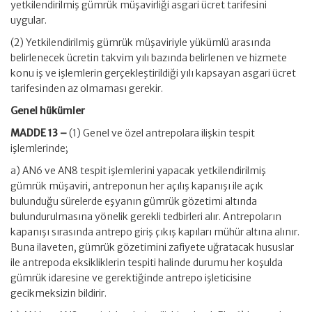
yetkilendirilmiş gümrük müşavirliği asgari ücret tarifesini
uygular.
(2) Yetkilendirilmiş gümrük müşaviriyle yükümlü arasında
belirlenecek ücretin takvim yılı bazında belirlenen ve hizmete
konu iş ve işlemlerin gerçekleştirildiği yılı kapsayan asgari ücret
tarifesinden az olmaması gerekir.
Genel hükümler
MADDE 13 –
(1) Genel ve özel antrepolara ilişkin tespit
işlemlerinde;
a) AN6 ve AN8 tespit işlemlerini yapacak yetkilendirilmiş
gümrük müşaviri, antreponun her açılış kapanışı ile açık
bulunduğu sürelerde eşyanın gümrük gözetimi altında
bulundurulmasına yönelik gerekli tedbirleri alır. Antrepoların
kapanışı sırasında antrepo giriş çıkış kapıları mühür altına alınır.
Buna ilaveten, gümrük gözetimini zafiyete uğratacak hususlar
ile antrepoda eksikliklerin tespiti halinde durumu her koşulda
gümrük idaresine ve gerektiğinde antrepo işleticisine
gecikmeksizin bildirir.