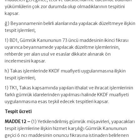
yükümlülerin çok zor durumda olup olmadıklarının tespitini
kapsar.
ğ) Beyannamenin belirli alanlarında yapılacak düzeltmeye ilişkin
tespit işlemleri;
1) BD1, Gümrük Kanununun 73 üncü maddesinin ikinci fıkrası
uyarınca beyannamede yapılacak düzeltme işlemlerinin,
rehberde yer alan usul ve esaslar dikkate alınarak ön
incelemesini kapsar.
h) Takas işlemlerinde KKDF muafiyeti uygulanmasına ilişkin
tespit işlemleri;
1) TK1, Takas kapsamında yapılan ithalat ve ihracat işlemlerinin
farklı gümrük idarelerinden yapılması halinde KKDF muafiyeti
uygulanmasına esas teşkil edecek tespitleri kapsar.
Tespit ücreti
MADDE 12 –
(1) Yetkilendirilmiş gümrük müşavirleri, yapacakları
tespit işlemlerine ilişkin hizmet karşılığı Gümrük Kanununun
geçici 6 ncı maddesinin onuncu fıkrasına istinaden belirlenen