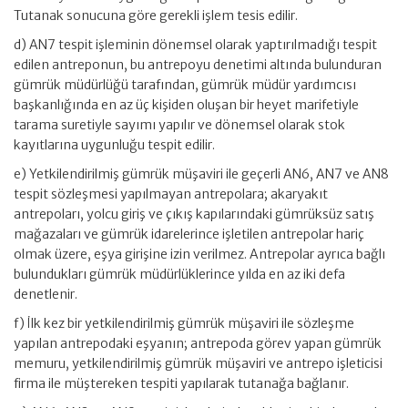
Tutanak sonucuna göre gerekli işlem tesis edilir.
d) AN7 tespit işleminin dönemsel olarak yaptırılmadığı tespit
edilen antreponun, bu antrepoyu denetimi altında bulunduran
gümrük müdürlüğü tarafından, gümrük müdür yardımcısı
başkanlığında en az üç kişiden oluşan bir heyet marifetiyle
tarama suretiyle sayımı yapılır ve dönemsel olarak stok
kayıtlarına uygunluğu tespit edilir.
e) Yetkilendirilmiş gümrük müşaviri ile geçerli AN6, AN7 ve AN8
tespit sözleşmesi yapılmayan antrepolara; akaryakıt
antrepoları, yolcu giriş ve çıkış kapılarındaki gümrüksüz satış
mağazaları ve gümrük idarelerince işletilen antrepolar hariç
olmak üzere, eşya girişine izin verilmez. Antrepolar ayrıca bağlı
bulundukları gümrük müdürlüklerince yılda en az iki defa
denetlenir.
f) İlk kez bir yetkilendirilmiş gümrük müşaviri ile sözleşme
yapılan antrepodaki eşyanın; antrepoda görev yapan gümrük
memuru, yetkilendirilmiş gümrük müşaviri ve antrepo işleticisi
firma ile müştereken tespiti yapılarak tutanağa bağlanır.