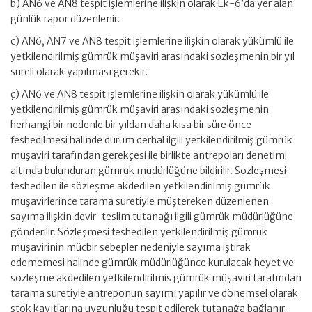
b) AN6 ve AN8 tespit işlemlerine ilişkin olarak Ek-6’da yer alan
günlük rapor düzenlenir.
c) AN6, AN7 ve AN8 tespit işlemlerine ilişkin olarak yükümlü ile
yetkilendirilmiş gümrük müşaviri arasındaki sözleşmenin bir yıl
süreli olarak yapılması gerekir.
ç) AN6 ve AN8 tespit işlemlerine ilişkin olarak yükümlü ile
yetkilendirilmiş gümrük müşaviri arasındaki sözleşmenin
herhangi bir nedenle bir yıldan daha kısa bir süre önce
feshedilmesi halinde durum derhal ilgili yetkilendirilmiş gümrük
müşaviri tarafından gerekçesi ile birlikte antrepoları denetimi
altında bulunduran gümrük müdürlüğüne bildirilir. Sözleşmesi
feshedilen ile sözleşme akdedilen yetkilendirilmiş gümrük
müşavirlerince tarama suretiyle müştereken düzenlenen
sayıma ilişkin devir-teslim tutanağı ilgili gümrük müdürlüğüne
gönderilir. Sözleşmesi feshedilen yetkilendirilmiş gümrük
müşavirinin mücbir sebepler nedeniyle sayıma iştirak
edememesi halinde gümrük müdürlüğünce kurulacak heyet ve
sözleşme akdedilen yetkilendirilmiş gümrük müşaviri tarafından
tarama suretiyle antreponun sayımı yapılır ve dönemsel olarak
stok kayıtlarına uygunluğu tespit edilerek tutanağa bağlanır.