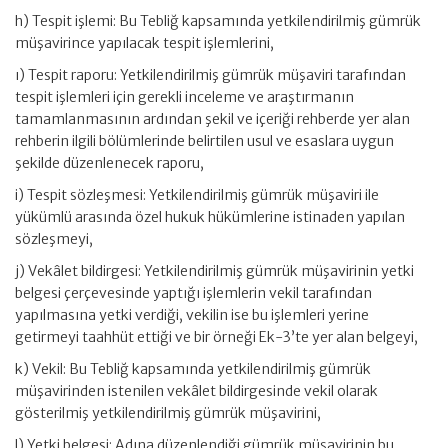
h) Tespit işlemi: Bu Tebliğ kapsamında yetkilendirilmiş gümrük
müşavirince yapılacak tespit işlemlerini,
ı) Tespit raporu: Yetkilendirilmiş gümrük müşaviri tarafından
tespit işlemleri için gerekli inceleme ve araştırmanın
tamamlanmasının ardından şekil ve içeriği rehberde yer alan
rehberin ilgili bölümlerinde belirtilen usul ve esaslara uygun
şekilde düzenlenecek raporu,
i) Tespit sözleşmesi: Yetkilendirilmiş gümrük müşaviri ile
yükümlü arasında özel hukuk hükümlerine istinaden yapılan
sözleşmeyi,
j) Vekâlet bildirgesi: Yetkilendirilmiş gümrük müşavirinin yetki
belgesi çerçevesinde yaptığı işlemlerin vekil tarafından
yapılmasına yetki verdiği, vekilin ise bu işlemleri yerine
getirmeyi taahhüt ettiği ve bir örneği Ek-3’te yer alan belgeyi,
k) Vekil: Bu Tebliğ kapsamında yetkilendirilmiş gümrük
müşavirinden istenilen vekâlet bildirgesinde vekil olarak
gösterilmiş yetkilendirilmiş gümrük müşavirini,
l) Yetki belgesi: Adına düzenlendiği gümrük müşavirinin bu