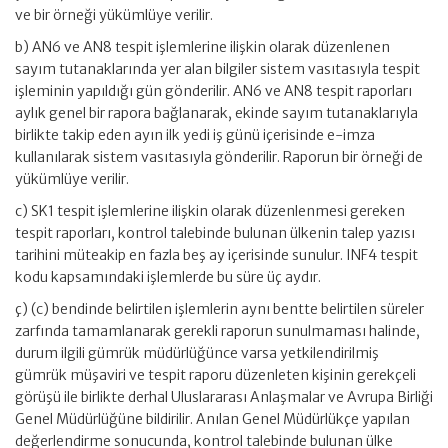
ve bir örneği yükümlüye verilir.
b) AN6 ve AN8 tespit işlemlerine ilişkin olarak düzenlenen
sayım tutanaklarında yer alan bilgiler sistem vasıtasıyla tespit
işleminin yapıldığı gün gönderilir. AN6 ve AN8 tespit raporları
aylık genel bir rapora bağlanarak, ekinde sayım tutanaklarıyla
birlikte takip eden ayın ilk yedi iş günü içerisinde e-imza
kullanılarak sistem vasıtasıyla gönderilir. Raporun bir örneği de
yükümlüye verilir.
c) SK1 tespit işlemlerine ilişkin olarak düzenlenmesi gereken
tespit raporları, kontrol talebinde bulunan ülkenin talep yazısı
tarihini müteakip en fazla beş ay içerisinde sunulur. INF4 tespit
kodu kapsamındaki işlemlerde bu süre üç aydır.
ç) (c) bendinde belirtilen işlemlerin aynı bentte belirtilen süreler
zarfında tamamlanarak gerekli raporun sunulmaması halinde,
durum ilgili gümrük müdürlüğünce varsa yetkilendirilmiş
gümrük müşaviri ve tespit raporu düzenleten kişinin gerekçeli
görüşü ile birlikte derhal Uluslararası Anlaşmalar ve Avrupa Birliği
Genel Müdürlüğüne bildirilir. Anılan Genel Müdürlükçe yapılan
değerlendirme sonucunda, kontrol talebinde bulunan ülke