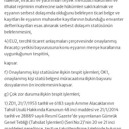
hallerde, ihracatı ve yatırımları teşvik mevzuatı hükümleri ve
ithalat rejiminin mahrecine iade hükümleri saklı kalmak ve
eşyanın serbest dolaşımda olduğunu belirleyen ticari belge ve
kayıtları ile eşyanın muhasebe kayıtlarının bulunduğu envanter
defteri kayıtları esas alınarak serbest dolaşım statüsünün
belirlenmesini,
4) EU2, tercihli ticaret anlaşmaları çerçevesinde onaylanmış
ihracatçı yetkisi başvurusuna konu eşyanın menşe kurallarına
uygunluğunun tespitini,
kapsar.
f) Onaylanmış kişi statüsüne ilişkin tespit işlemleri; OK1,
onaylanmış kişi statü belgesi müracaatına ilişkin başvuru
dosyalarının ön incelemesini kapsar.
g) Çok zor duruma ilişkin tespit işlemleri;
1) ZD1, 21/7/1953 tarihli ve 6183 sayılı Amme Alacaklarının
Tahsil Usulü Hakkında Kanunun 48 inci maddesi ve 21/1/2014
tarihli ve 28889 sayılı Resmî Gazete’de yayımlanan Gümrük
Genel Tebliği (Tahsilat İşlemleri) (Seri No:2)’nin 20 ve 21 inci
maddeleri gereğince, tecil ve taksitlendirme talebinde bulunan