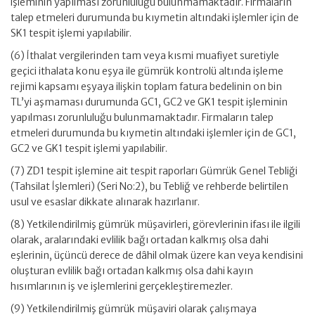
işleminin yapılması zorunluluğu bulunmamaktadır. Firmaların
talep etmeleri durumunda bu kıymetin altındaki işlemler için de
SK1 tespit işlemi yapılabilir.
(6) İthalat vergilerinden tam veya kısmi muafiyet suretiyle
geçici ithalata konu eşya ile gümrük kontrolü altında işleme
rejimi kapsamı eşyaya ilişkin toplam fatura bedelinin on bin
TL’yi aşmaması durumunda GC1, GC2 ve GK1 tespit işleminin
yapılması zorunluluğu bulunmamaktadır. Firmaların talep
etmeleri durumunda bu kıymetin altındaki işlemler için de GC1,
GC2 ve GK1 tespit işlemi yapılabilir.
(7) ZD1 tespit işlemine ait tespit raporları Gümrük Genel Tebliği
(Tahsilat İşlemleri) (Seri No:2), bu Tebliğ ve rehberde belirtilen
usul ve esaslar dikkate alınarak hazırlanır.
(8) Yetkilendirilmiş gümrük müşavirleri, görevlerinin ifası ile ilgili
olarak, aralarındaki evlilik bağı ortadan kalkmış olsa dahi
eşlerinin, üçüncü derece de dâhil olmak üzere kan veya kendisini
oluşturan evlilik bağı ortadan kalkmış olsa dahi kayın
hısımlarının iş ve işlemlerini gerçekleştiremezler.
(9) Yetkilendirilmiş gümrük müşaviri olarak çalışmaya