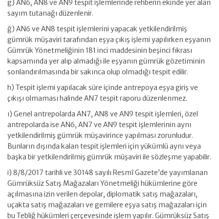
g) AN6, AN8 ve AN9 tespit işlemlerinde rehberin ekinde yer alan
sayım tutanağı düzenlenir.
ğ) AN6 ve AN8 tespit işlemlerini yapacak yetkilendirilmiş
gümrük müşaviri tarafından eşya çıkış işlemi yapılırken eşyanın
Gümrük Yönetmeliğinin 181 inci maddesinin beşinci fıkrası
kapsamında yer alıp almadığı ile eşyanın gümrük gözetiminin
sonlandırılmasında bir sakınca olup olmadığı tespit edilir.
h) Tespit işlemi yapılacak süre içinde antrepoya eşya giriş ve
çıkışı olmaması halinde AN7 tespit raporu düzenlenmez.
ı) Genel antrepolarda AN7, AN8 ve AN9 tespit işlemleri, özel
antrepolarda ise AN6, AN7 ve AN9 tespit işlemlerinin aynı
yetkilendirilmiş gümrük müşavirince yapılması zorunludur.
Bunların dışında kalan tespit işlemleri için yükümlü aynı veya
başka bir yetkilendirilmiş gümrük müşaviri ile sözleşme yapabilir.
i) 8/8/2017 tarihli ve 30148 sayılı Resmî Gazete’de yayımlanan
Gümrüksüz Satış Mağazaları Yönetmeliği hükümlerine göre
açılmasına izin verilen depolar, diplomatik satış mağazaları,
uçakta satış mağazaları ve gemilere eşya satış mağazaları için
bu Tebliğ hükümleri çerçevesinde işlem yapılır. Gümrüksüz Satış