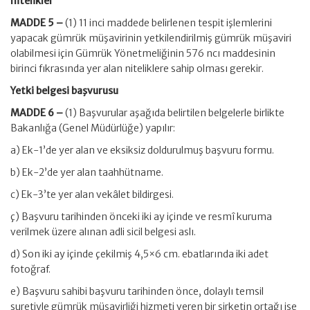
nitelikler
MADDE 5 –
(1) 11 inci maddede belirlenen tespit işlemlerini
yapacak gümrük müşavirinin yetkilendirilmiş gümrük müşaviri
olabilmesi için Gümrük Yönetmeliğinin 576 ncı maddesinin
birinci fıkrasında yer alan niteliklere sahip olması gerekir.
Yetki belgesi başvurusu
MADDE 6 –
(1) Başvurular aşağıda belirtilen belgelerle birlikte
Bakanlığa (Genel Müdürlüğe) yapılır:
a) Ek-1’de yer alan ve eksiksiz doldurulmuş başvuru formu.
b) Ek-2’de yer alan taahhütname.
c) Ek-3’te yer alan vekâlet bildirgesi.
ç) Başvuru tarihinden önceki iki ay içinde ve resmî kuruma
verilmek üzere alınan adli sicil belgesi aslı.
d) Son iki ay içinde çekilmiş 4,5×6 cm. ebatlarında iki adet
fotoğraf.
e) Başvuru sahibi başvuru tarihinden önce, dolaylı temsil
suretiyle gümrük müşavirliği hizmeti veren bir şirketin ortağı ise