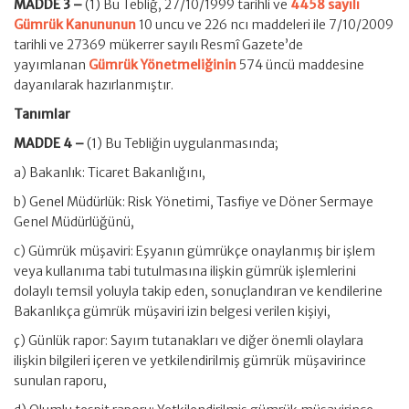
MADDE 3 –
(1) Bu Tebliğ, 27/10/1999 tarihli ve
4458 sayılı
Gümrük Kanununun
10 uncu ve 226 ncı maddeleri ile 7/10/2009
tarihli ve 27369 mükerrer sayılı Resmî Gazete’de
yayımlanan
Gümrük Yönetmeliğinin
574 üncü maddesine
dayanılarak hazırlanmıştır.
Tanımlar
MADDE 4 –
(1) Bu Tebliğin uygulanmasında;
a) Bakanlık: Ticaret Bakanlığını,
b) Genel Müdürlük: Risk Yönetimi, Tasfiye ve Döner Sermaye
Genel Müdürlüğünü,
c) Gümrük müşaviri: Eşyanın gümrükçe onaylanmış bir işlem
veya kullanıma tabi tutulmasına ilişkin gümrük işlemlerini
dolaylı temsil yoluyla takip eden, sonuçlandıran ve kendilerine
Bakanlıkça gümrük müşaviri izin belgesi verilen kişiyi,
ç) Günlük rapor: Sayım tutanakları ve diğer önemli olaylara
ilişkin bilgileri içeren ve yetkilendirilmiş gümrük müşavirince
sunulan raporu,