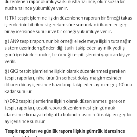
düzenlenen rapor olumluysa iki nüsha halinde, olumsuzsa bir
nüsha halinde yükümlüye verilir.
f) TK1 tespit işlemine ilişkin düzenlenen raporun bir örneği takas
işlemlerinin bitirilmesi gereken süre sonundan itibaren en geç
bir ay içerisinde sunulur ve bir örneği yükümlüye verilir.
g) AN9 tespit raporunun bir örneği elleçlemeye ilişkin tutanağın
sistem üzerinden gönderildiği tarihi takip eden ayın ilk yedi iş
günü içerisinde sunulur, bir örneği tespit işlemini yaptıran kişiye
verilir.
ğ) GK2 tespit işlemlerine ilişkin olarak düzenlenmesi gereken
tespit raporları, nihai ürünün serbest dolaşıma girmesinden
itibaren bir ay içerisinde hazırlanıp takip eden ayın en geç 10’una
kadar sunulur.
h) DR2 tespit işlemlerine ilişkin olarak düzenlenmesi gereken
tespit raporları, tespit raporu düzenlenmesi için gümrük
idaresince firmaya tebligatta bulunulmasını müteakip en geç bir
ay içerisinde sunulur.
Tespit raporları ve günlük rapora ilişkin gümrük idaresince