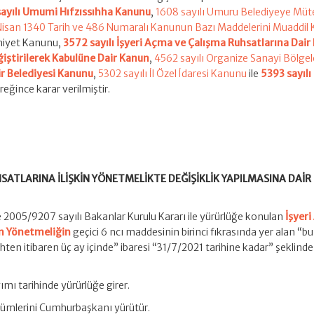
sayılı Umumi Hıfzıssıhha Kanunu
,
1608 sayılı Umuru Belediyeye Müte
isan 1340 Tarih ve 486 Numaralı Kanunun Bazı Maddelerini Muaddil
lahiyet Kanunu,
3572 sayılı İşyeri Açma ve Çalışma Ruhsatlarına Dair
tirilerek Kabulüne Dair Kanun
,
4562 sayılı Organize Sanayi Bölgel
ir Belediyesi Kanunu
,
5302 sayılı İl Özel İdaresi Kanunu
ile
5393 sayılı
eğince karar verilmiştir.
SATLARINA İLİŞKİN YÖNETMELİKTE DEĞİŞİKLİK YAPILMASINA DAİR
e 2005/9207 sayılı Bakanlar Kurulu Kararı ile yürürlüğe konulan
İşyer
in Yönetmeliğin
geçici 6 ncı maddesinin birinci fıkrasında yer alan “bu
hten itibaren üç ay içinde” ibaresi “31/7/2021 tarihine kadar” şeklinde
mı tarihinde yürürlüğe girer.
ümlerini Cumhurbaşkanı yürütür.