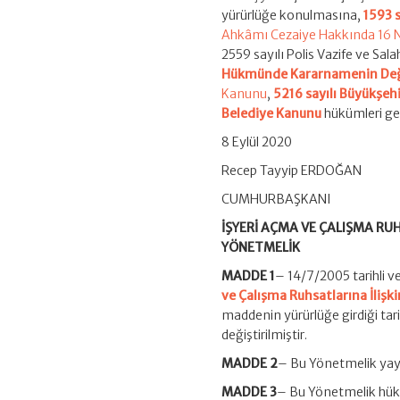
yürürlüğe konulmasına,
1593 
Ahkâmı Cezaiye Hakkında 16 N
2559 sayılı Polis Vazife ve Sa
Hükmünde Kararnamenin Değiş
Kanunu
,
5216 sayılı Büyükşeh
Belediye Kanunu
hükümleri ger
8 Eylül 2020
Recep Tayyip ERDOĞAN
CUMHURBAŞKANI
İŞYERİ AÇMA VE ÇALIŞMA RUH
YÖNETMELİK
MADDE 1
– 14/7/2005 tarihli v
ve Çalışma Ruhsatlarına İlişk
maddenin yürürlüğe girdiği tari
değiştirilmiştir.
MADDE 2
– Bu Yönetmelik yayı
MADDE 3
– Bu Yönetmelik hük