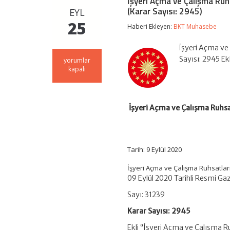
İşyeri Açma ve Çalışma Ruhs
(Karar Sayısı: 2945)
EYL
25
Haberi Ekleyen:
BKT Muhasebe
İşyeri Açma ve 
Sayısı: 2945 Ek
İşyeri
yorumlar
Açma
kapalı
ve
Çalışma
Ruhsatlarına
İlişkin
İşyeri Açma ve Çalışma Ruhsa
Yönetmelikte
Değişiklik
Yapılmasına
Dair
Yönetmelik
Tarih: 9 Eylül 2020
(Karar
Sayısı:
İşyeri Açma ve Çalışma Ruhsatlar
2945)
09 Eylül 2020 Tarihli Resmi Ga
için
Sayı: 31239
Karar Sayısı: 2945
Ekli “İşyeri Açma ve Çalışma R