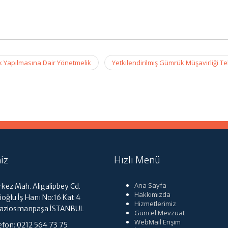
k Yapılmasına Dair Yönetmelik
Yetkilendirilmiş Gümrük Müşavirliği Te
iz
Hızlı Menü
Ana Sayfa
kez Mah. Aligalipbey Cd.
Hakkımızda
ioğlu İş Hanı No:16 Kat 4
Hizmetlerimiz
Gaziosmanpaşa İSTANBUL
Güncel Mevzuat
WebMail Erişim
efon: 0212 564 73 75