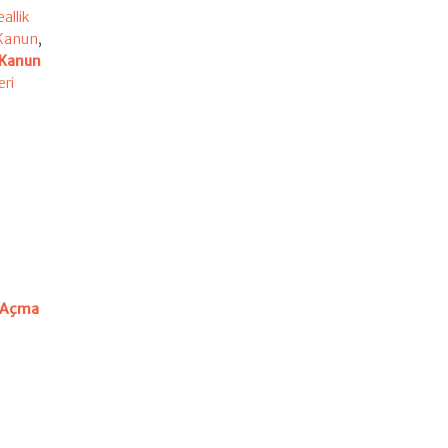
allik
 Kanun
,
 Kanun
eri
i Açma