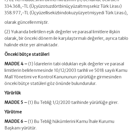
334.368,-TL (Üçyüzotuzdörtbinüçyüzaltmışsekiz Türk Lirası)
358.977,-TL (Üçyüzellisekizbindokuzyüzyetmişyedi Türk Lirası),
olarak güncellenmiştir.
(2) Yukarıda belirtilen eşik değerler ve parasal limitlere ilişkin
olarak, bir önceki dönem ile karşılaştırmalı değerler, ayrıca tablo
halinde ekte yer almaktadır.
Önceki bütçe statüleri
MADDE 4 –
(1) İdarelerin tabi oldukları eşik değerler ve parasal
limitlerin belirlenmesinde 10/12/2003 tarihli ve 5018 sayılı Kamu
Malî Yönetimi ve Kontrol Kanununun yürürlüğe girmesinden
önceki bütçe statüleri göz önünde bulundurulur.
Yürürlük
MADDE 5 –
(1) Bu Tebliğ 1/2/2020 tarihinde yürürlüğe girer.
Yürütme
MADDE 6 –
(1) Bu Tebliğ hükümlerini Kamu İhale Kurumu
Başkanı yürütür.