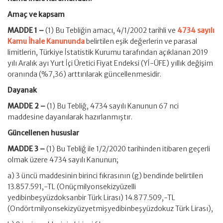
Amaç ve kapsam
MADDE 1 –
(1) Bu Tebliğin amacı, 4/1/2002 tarihli ve
4734 sayılı
Kamu İhale Kanununda
belirtilen eşik değerlerin ve parasal
limitlerin, Türkiye İstatistik Kurumu tarafından açıklanan 2019
yılı Aralık ayı Yurt İçi Üretici Fiyat Endeksi (Yİ-ÜFE) yıllık değişim
oranında (%7,36) arttırılarak güncellenmesidir.
Dayanak
MADDE 2 –
(1) Bu Tebliğ, 4734 sayılı Kanunun 67 nci
maddesine dayanılarak hazırlanmıştır.
Güncellenen hususlar
MADDE 3 –
(1) Bu Tebliğ ile 1/2/2020 tarihinden itibaren geçerli
olmak üzere 4734 sayılı Kanunun;
a) 3 üncü maddesinin birinci fıkrasının (g) bendinde belirtilen
13.857.591,-TL (Onüçmilyonsekizyüzelli
yedibinbeşyüzdoksanbir Türk Lirası) 14.877.509,-TL
(Ondörtmilyonsekizyüzyetmişyedibinbeşyüzdokuz Türk Lirası),