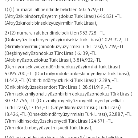
1) (1) numaralı alt bendinde belirtilen 602.479,-TL
(Altıyüzikibindörtyüzyetmişdokuz Türk Lirası) 646.821,-TL
(Altıyüzkırkaltıbinsekizyüzyirmibir Türk Lirası),
2) (2) numaralı alt bendinde belirtilen 953.728,-TL
(Dokuzyüzelliüçbinyediyüzyirmisekiz Türk Lirası) 1.023.922,-TL
(Birmilyonyirmiüçbindokuzyüzyirmiki Türk Lirası), 5.719,-TL
(Beşbinyediyüzondokuz Türk Lirası) 6.139,-TL
(Altıbinyüzotuzdokuz Türk Lirası), 3.814.922,-TL
(Üçmilyonsekizyüzondörtbindokuzyüzyirmiiki Türk Lirası)
4.095.700,-TL (Dörtmilyondoksanbeşbindyediyüz Türk Lirası),
11.442,-TL (Onbirbindörtyüzkırkiki Türk Lirası) 12.284,-TL
(Onikibinikiyüzseksendört Türk Lirası), 28.611.919,-TL
(Yirmisekizmilyonaltıyüzonbirbin dokuzyüzondokuz Türk Lirası)
30.717.756,-TL (Otuzmilyonyediyüzonyedibinyediyüzellialtı
Türk Lirası), 17.163,-TL (Onyedibinyüzaltmışüç Türk Lirası)
18.426,-TL (Onsekizbindörtyüzyirmialtı Türk Lirası), 22.887,-TL
(Yirmiikibinsekizyüzseksenyedi Türk Lirası) 24.571,-TL
(Yirmidörtbinbeşyüzyetmişyedi Türk Lirası),
f) 62 nci maddesinin birinci fıkrasının (h) bendinde belirtilen