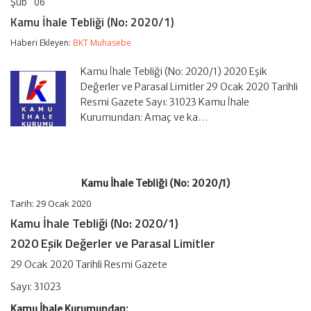
Şub
06
Kamu
yorumlar kapalı
İhale
Kamu İhale Tebliği (No: 2020/1)
Tebliği
(No:
Haberi Ekleyen:
BKT Muhasebe
2020/1)
için
Kamu İhale Tebliği (No: 2020/1) 2020 Eşik
Değerler ve Parasal Limitler 29 Ocak 2020 Tarihli
Resmi Gazete Sayı: 31023 Kamu İhale
Kurumundan: Amaç ve ka…
Kamu İhale Tebliği (No: 2020/1)
Tarih: 29 Ocak 2020
Kamu İhale Tebliği (No: 2020/1)
2020 Eşik Değerler ve Parasal Limitler
29 Ocak 2020 Tarihli Resmi Gazete
Sayı: 31023
Kamu İhale Kurumundan: