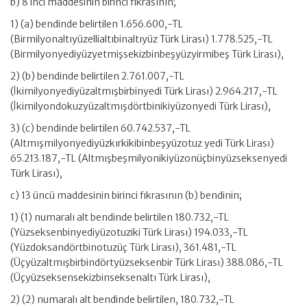
b) 8 inci maddesinin birinci fıkrasının;
1) (a) bendinde belirtilen 1.656.600,-TL
(Birmilyonaltıyüzellialtıbinaltıyüz Türk Lirası) 1.778.525,-TL
(Birmilyonyediyüzyetmişsekizbinbeşyüzyirmibeş Türk Lirası),
2) (b) bendinde belirtilen 2.761.007,-TL
(İkimilyonyediyüzaltmışbirbinyedi Türk Lirası) 2.964.217,-TL
(İkimilyondokuzyüzaltmışdörtbinikiyüzonyedi Türk Lirası),
3) (c) bendinde belirtilen 60.742.537,-TL
(Altmışmilyonyediyüzkırkikibinbeşyüzotuz yedi Türk Lirası)
65.213.187,-TL (Altmışbeşmilyonikiyüzonüçbinyüzseksenyedi
Türk Lirası),
c) 13 üncü maddesinin birinci fıkrasının (b) bendinin;
1) (1) numaralı alt bendinde belirtilen 180.732,-TL
(Yüzseksenbinyediyüzotuziki Türk Lirası) 194.033,-TL
(Yüzdoksandörtbinotuzüç Türk Lirası), 361.481,-TL
(Üçyüzaltmışbirbindörtyüzseksenbir Türk Lirası) 388.086,-TL
(Üçyüzseksensekizbinseksenaltı Türk Lirası),
2) (2) numaralı alt bendinde belirtilen, 180.732,-TL