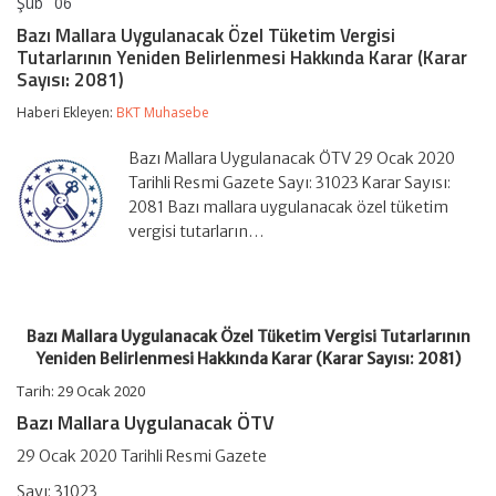
Şub
06
Bazı
yorumlar kapalı
Mallara
Bazı Mallara Uygulanacak Özel Tüketim Vergisi
Uygulanacak
Tutarlarının Yeniden Belirlenmesi Hakkında Karar (Karar
Özel
Sayısı: 2081)
Tüketim
Vergisi
Haberi Ekleyen:
BKT Muhasebe
Tutarlarının
Yeniden
Belirlenmesi
Bazı Mallara Uygulanacak ÖTV 29 Ocak 2020
Hakkında
Tarihli Resmi Gazete Sayı: 31023 Karar Sayısı:
Karar
2081 Bazı mallara uygulanacak özel tüketim
(Karar
Sayısı:
vergisi tutarların…
2081)
için
Bazı Mallara Uygulanacak Özel Tüketim Vergisi Tutarlarının
Yeniden Belirlenmesi Hakkında Karar (Karar Sayısı: 2081)
Tarih: 29 Ocak 2020
Bazı Mallara Uygulanacak ÖTV
29 Ocak 2020 Tarihli Resmi Gazete
Sayı: 31023