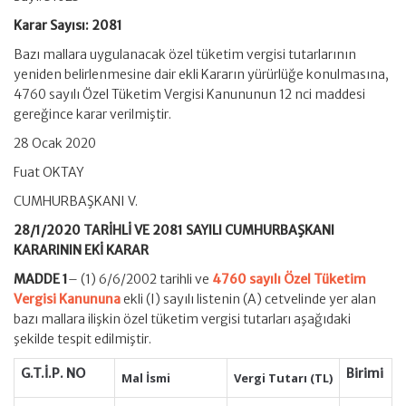
Karar Sayısı: 2081
Bazı mallara uygulanacak özel tüketim vergisi tutarlarının
yeniden belirlenmesine dair ekli Kararın yürürlüğe konulmasına,
4760 sayılı Özel Tüketim Vergisi Kanununun 12 nci maddesi
gereğince karar verilmiştir.
28 Ocak 2020
Fuat OKTAY
CUMHURBAŞKANI V.
28/1/2020 TARİHLİ VE 2081 SAYILI CUMHURBAŞKANI
KARARININ EKİ KARAR
MADDE 1
– (1) 6/6/2002 tarihli ve
4760 sayılı Özel Tüketim
Vergisi Kanununa
ekli (I) sayılı listenin (A) cetvelinde yer alan
bazı mallara ilişkin özel tüketim vergisi tutarları aşağıdaki
şekilde tespit edilmiştir.
G.T.İ.P. NO
Birimi
Mal İsmi
Vergi
Tutarı
(TL)