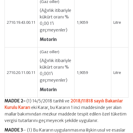
(Gaz oiller)
(Ağırlık itibariyle
kükürt oranı %
2710.19.43.00.11
1,9059
Litre
0,00 1’i
geçmeyenler)
Motorin
(Gaz oiller)
(Ağırlık itibariyle
kükürt oranı %
2710.20.11.00.11
1,9059
Litre
0,001’i
geçmeyenler)
Motorin
MADDE 2-
(1) 14/5/2018 tarihli ve
2018/11818 sayılı Bakanlar
Kurulu Kararı
eki Karar, bu Kararın 1 inci maddesinde yer alan
mallar bakımından mezkur maddede tespit edilen özel tüketim
vergisi tutarlarını geçmeyecek şekilde uygulanır.
MADDE 3
– (1) Bu Kararın uygulanmasına ilişkin usul ve esaslar