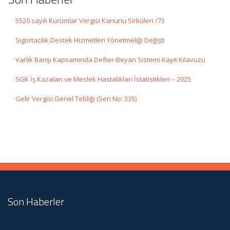
5520 sayılı Kurumlar Vergisi Kanunu Sirküleri /73
Sigortacılık Destek Hizmetleri Yönetmeliği Değişti
Varlık Barışı Kapsamında Defter-Beyan Sistemi Kayıt Kılavuzu
SGK İş Kazaları ve Meslek Hastalıkları İstatistikleri – 2025
Gelir Vergisi Genel Tebliği (Seri No: 335)
Son Haberler