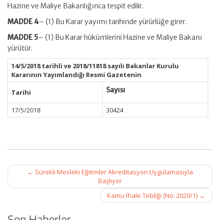
Hazine ve Maliye Bakanlığınca tespit edilir.
MADDE 4
– (1) Bu Karar yayımı tarihinde yürürlüğe girer.
MADDE 5
– (1) Bu Karar hükümlerini Hazine ve Maliye Bakanı
yürütür.
14/5/2018 tarihli ve 2018/11818 sayılı Bakanlar Kurulu
Kararının Yayımlandığı Resmi Gazetenin
Sayısı
Tarihi
17/5/2018
30424
Post
←
Sürekli Mesleki Eğitimler Akreditasyon Uygulamasıyla
navigation
Başlıyor
Kamu İhale Tebliği (No: 2020/1)
→
Son Haberler