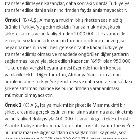
transfer edilmeyen kazançlar, daha sonraki yıllarda Türkiye’ye
transfer edilse dahi anılan indirimden faydalanılamayacaktır.
Örnek 1
: (B) A.Ş., Almanya mukimi bir şirketten satın aldığı
ürünleri Türkiye’ye getirmeksizin Fransa mukimi başka bir
şirkete satmış ve bu faaliyetinden 1.000.000 TL kazanç elde
etmiştir. Söz konusu kazancın tamamının kurumlar vergisi
beyannamesinin verilmesi gereken tarihe kadar Türkiye’ye
transfer edilmiş olması ve maddede öngörülen diğer şartların
sağlanması kaydıyla, elde edilen kazancın %95’i olan 950.000
TL kurumlar vergisi beyannamesi üzerinde indirim konusu
yapılabilecektir. Diğer taraftan, Almanya’dan satın alınan
ürünlerin önce Türkiye’ye getirilmesi ve daha sonra Fransa’daki
şirkete satılması halinde ise bu indirimden yararlanılması
mümkün olmayacaktır.
Örnek 2
: (C) A.Ş., İtalya mukimi bir şirket ile Mısır mukimi bir
şirket arasında gerçekleştirilen mal alım satımına aracılık etmiş
ve bu faaliyet dolayısıyla 400.000 TL aracılık geliri elde etmiştir.
Aracılık faaliyetine konu malların satıcısı ve alıcısının Türkiye’de
bulunmaması ve diğer şartların da sağlanması kaydıyla, söz