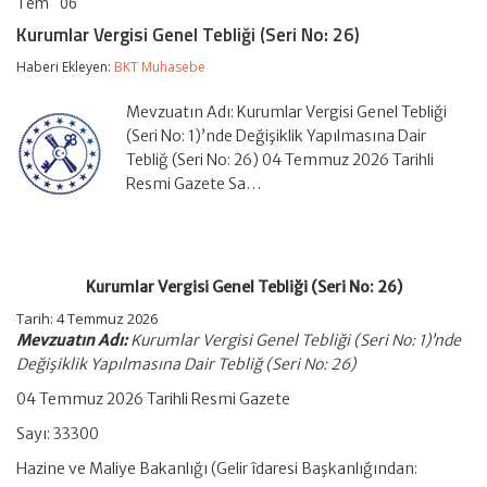
Tem
06
Kurumlar
yorumlar kapalı
Vergisi
Kurumlar Vergisi Genel Tebliği (Seri No: 26)
Genel
Tebliği
Haberi Ekleyen:
BKT Muhasebe
(Seri
No:
Mevzuatın Adı: Kurumlar Vergisi Genel Tebliği
26)
için
(Seri No: 1)’nde Değişiklik Yapılmasına Dair
Tebliğ (Seri No: 26) 04 Temmuz 2026 Tarihli
Resmi Gazete Sa…
Kurumlar Vergisi Genel Tebliği (Seri No: 26)
Tarih:
4 Temmuz 2026
Mevzuatın Adı:
Kurumlar Vergisi Genel Tebliği (Seri No: 1)’nde
Değişiklik Yapılmasına Dair Tebliğ (Seri No: 26)
04 Temmuz 2026 Tarihli Resmi Gazete
Sayı: 33300
Hazine ve Maliye Bakanlığı (Gelir îdaresi Başkanlığından: