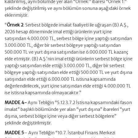
kaldırılmış, aynı bölümde yer alan “Örnek:” ibaresi “Örnek 1:”
şeklinde değiştirilmiş ve aynı bölümün sonuna aşağıdaki örnek
eklenmiştir.
“
Örnek 2
: Serbest bölgede imalat faaliyeti ile uğraşan (B) A.Ş.,
2026 hesap döneminde imal ettiği ürünlerin yurt içine
satışından 4.000.000 TL, serbest bölge içine yaptığı satışından
3.000.000 TL, diğer bir serbest bölgeye yaptığı satışından
500.000 TL ve yurt dışına satışından ise 6.000.000 TL kazanç
elde etmiştir. (B) A.Ş.’nin imal ettiği ürünlerin serbest bölge içine
yaptığı satışından elde ettiği 3.000.000 TL, diğer bir serbest
bölgeye yaptığı satışından elde ettiği 500.000 TL ve yurt dışına
satışından elde ettiği 6.000.000 TL istisna kapsamında
değerlendirilecek, yurt içine satışından elde ettiği 4.000.000 TL
ise istisna kapsamında olmayacaktır.”
MADDE 4-
Aynı Tebliğin “5.12.3.7.2 İstisna kapsamındaki fason
imalat” başlıklı bölümünde yer alan “yurt dışına” ibareleri “yurt
dışına, serbest bölge içine veya diğer serbest bölgelere”
şeklinde değiştirilmiştir.
MADDE 5
– Aynı Tebliğin “10.7. İstanbul Finans Merkezi