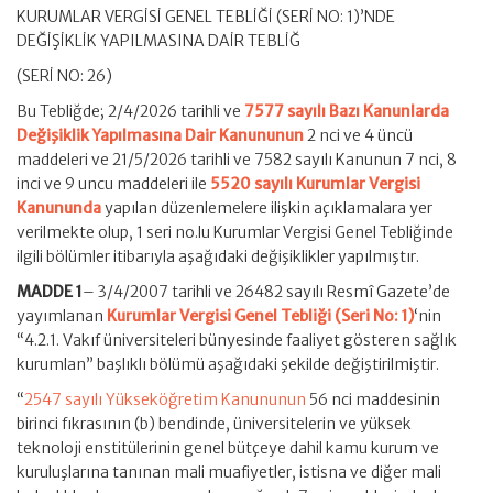
KURUMLAR VERGİSİ GENEL TEBLİĞİ (SERİ NO: 1)’NDE
DEĞİŞİKLİK YAPILMASINA DAİR TEBLİĞ
(SERİ NO: 26)
Bu Tebliğde; 2/4/2026 tarihli ve
7577 sayılı Bazı Kanunlarda
Değişiklik Yapılmasına Dair Kanununun
2 nci ve 4 üncü
maddeleri ve 21/5/2026 tarihli ve 7582 sayılı Kanunun 7 nci, 8
inci ve 9 uncu maddeleri ile
5520 sayılı Kurumlar Vergisi
Kanununda
yapılan düzenlemelere ilişkin açıklamalara yer
verilmekte olup, 1 seri no.lu Kurumlar Vergisi Genel Tebliğinde
ilgili bölümler itibarıyla aşağıdaki değişiklikler yapılmıştır.
MADDE 1
– 3/4/2007 tarihli ve 26482 sayılı Resmî Gazete’de
yayımlanan
Kurumlar Vergisi Genel Tebliği (Seri No: 1)
‘nin
“4.2.1. Vakıf üniversiteleri bünyesinde faaliyet gösteren sağlık
kurumlan” başlıklı bölümü aşağıdaki şekilde değiştirilmiştir.
“
2547 sayılı Yükseköğretim Kanununun
56 nci maddesinin
birinci fıkrasının (b) bendinde, üniversitelerin ve yüksek
teknoloji enstitülerinin genel bütçeye dahil kamu kurum ve
kuruluşlarına tanınan mali muafiyetler, istisna ve diğer mali