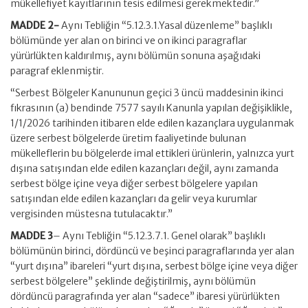
mükellefiyet kayıtlarının tesis edilmesi gerekmektedir.”
MADDE 2-
Aynı Tebliğin “5.12.3.1.Yasal düzenleme” başlıklı
bölümünde yer alan on birinci ve on ikinci paragraflar
yürürlükten kaldırılmış, aynı bölümün sonuna aşağıdaki
paragraf eklenmiştir.
“Serbest Bölgeler Kanununun geçici 3 üncü maddesinin ikinci
fıkrasının (a) bendinde 7577 sayılı Kanunla yapılan değişiklikle,
1/1/2026 tarihinden itibaren elde edilen kazançlara uygulanmak
üzere serbest bölgelerde üretim faaliyetinde bulunan
mükelleflerin bu bölgelerde imal ettikleri ürünlerin, yalnızca yurt
dışına satışından elde edilen kazançları değil, aynı zamanda
serbest bölge içine veya diğer serbest bölgelere yapılan
satışından elde edilen kazançları da gelir veya kurumlar
vergisinden müstesna tutulacaktır.”
MADDE 3
– Aynı Tebliğin “5.12.3.7.1. Genel olarak” başlıklı
bölümünün birinci, dördüncü ve beşinci paragraflarında yer alan
“yurt dışına” ibareleri “yurt dışına, serbest bölge içine veya diğer
serbest bölgelere” şeklinde değiştirilmiş, aynı bölümün
dördüncü paragrafında yer alan “sadece” ibaresi yürürlükten