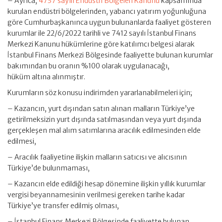
– Ayrıca,
4737 sayılı Endüstri Bölgeleri Kanunu
kapsamında
kurulan endüstri bölgelerinden, yabancı yatırım yoğunluğuna
göre Cumhurbaşkanınca uygun bulunanlarda faaliyet gösteren
kurumlar ile 22/6/2022 tarihli ve 7412 sayılı İstanbul Finans
Merkezi Kanunu hükümlerine göre katılımcı belgesi alarak
İstanbul Finans Merkezi Bölgesinde faaliyette bulunan kurumlar
bakımından bu oranın %100 olarak uygulanacağı,
hüküm altına alınmıştır.
Kurumların söz konusu indirimden yararlanabilmeleri için;
– Kazancın, yurt dışından satın alınan malların Türkiye’ye
getirilmeksizin yurt dışında satılmasından veya yurt dışında
gerçekleşen mal alım satımlarına aracılık edilmesinden elde
edilmesi,
– Aracılık faaliyetine ilişkin malların satıcısı ve alıcısının
Türkiye’de bulunmaması,
– Kazancın elde edildiği hesap dönemine ilişkin yıllık kurumlar
vergisi beyannamesinin verilmesi gereken tarihe kadar
Türkiye’ye transfer edilmiş olması,
– İstanbul Finans Merkezi Bölgesinde faaliyette bulunan