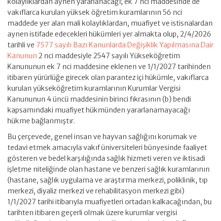
kolaylıklardan aynen yararlanacağı; ek 7 nci maddesinde de
vakıflarca kurulan yüksek öğretim kuramlarının 56 nci
maddede yer alan mali kolaylıklardan, muafiyet ve istisnalardan
aynen istifade edecekleri hükümleri yer almakta olup, 2/4/2026
tarihli ve
7577 sayılı Bazı Kanunlarda Değişiklik Yapılmasına Dair
Kanunun
2 nci maddesiyle 2547 sayılı Yükseköğretim
Kanununun ek 7 nci maddesine eklenen ve 1/1/2027 tarihinden
itibaren yürürlüğe girecek olan parantez içi hükümle, vakıflarca
kurulan yükseköğretim kuramlarının Kurumlar Vergisi
Kanununun 4 üncü maddesinin birinci fıkrasının (b) bendi
kapsamındaki muafiyet hükmünden yararlanamayacağı
hükme bağlanmıştır.
Bu çerçevede, genel insan ve hayvan sağlığını korumak ve
tedavi etmek amacıyla vakıf üniversiteleri bünyesinde faaliyet
gösteren ve bedel karşılığında sağlık hizmeti veren ve iktisadi
işletme niteliğinde olan hastane ve benzeri sağlık kuramlarının
(hastane, sağlık uygulama ve araştırma merkezi, poliklinik, tıp
merkezi, diyaliz merkezi ve rehabilitasyon merkezi gibi)
1/1/2027 tarihi itibarıyla muafiyetleri ortadan kalkacağından, bu
tarihten itibaren geçerli olmak üzere kurumlar vergisi