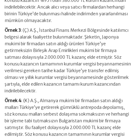
konusu kazancın %95’i olan 380.000 TL kurum kazancından
indirilebilecektir. Ancak alıcı veya satıcı firmalardan herhangi
birinin Türkiye’de bulunması halinde indirimden yararlanılması
mümkün olmayacaktır.
Örnek 3
: (Ç) A.Ş., İstanbul Finans Merkezi Bölgesinde katılımcı
belgesi alarak faaliyette bulunmaktadır. Şirketin, Japonya
mukimi bir firmadan satın aldığı ürünleri Türkiye’ye
getirmeksizin Birleşik Arap Emirlikleri mukimi bir firmaya
satması dolayısıyla 2.000.000 TL kazanç elde etmiştir. Söz
konusu kazancın tamamının kurumlar vergisi beyannamesinin
verilmesi gereken tarihe kadar Türkiye’ye transfer edilmiş
olması ve yıllık kurumlar vergisi beyannamesinde gösterilmek
şartıyla, elde edilen kazancın tamamı kurum kazancından
indirilebilecektir.
Örnek 4
: (K) A.Ş., Almanya mukimi bir firmadan satın aldığı
malları Türkiye’ye getirerek gümrüklü antrepoda depolamış,
söz konusu malları serbest dolaşıma sokmaksızın ve herhangi
bir işleme tabi tutmaksızın Bulgaristan mukimi bir firmaya
satmıştır. Bu faaliyet dolayısıyla 2.000.000 TL kazanç elde
edilmiştir. Söz konusu kazancın tamamının kurumlar vergisi