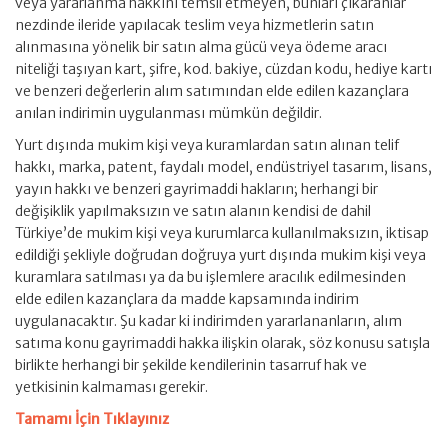
veya yararlanma hakkını temsil etmeyen, bunları çıkaranlar
nezdinde ileride yapılacak teslim veya hizmetlerin satın
alınmasına yönelik bir satın alma gücü veya ödeme aracı
niteliği taşıyan kart, şifre, kod. bakiye, cüzdan kodu, hediye kartı
ve benzeri değerlerin alım satımından elde edilen kazançlara
anılan indirimin uygulanması mümkün değildir.
Yurt dışında mukim kişi veya kuramlardan satın alınan telif
hakkı, marka, patent, faydalı model, endüstriyel tasarım, lisans,
yayın hakkı ve benzeri gayrimaddi hakların; herhangi bir
değişiklik yapılmaksızın ve satın alanın kendisi de dahil
Türkiye’de mukim kişi veya kurumlarca kullanılmaksızın, iktisap
edildiği şekliyle doğrudan doğruya yurt dışında mukim kişi veya
kuramlara satılması ya da bu işlemlere aracılık edilmesinden
elde edilen kazançlara da madde kapsamında indirim
uygulanacaktır. Şu kadar ki indirimden yararlananların, alım
satıma konu gayrimaddi hakka ilişkin olarak, söz konusu satışla
birlikte herhangi bir şekilde kendilerinin tasarruf hak ve
yetkisinin kalmaması gerekir.
Tamamı İçin Tıklayınız