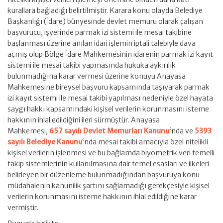
kurallara bağladığı belirtilmiştir. Karara konu olayda Belediye
Başkanlığı (İdare) bünyesinde devlet memuru olarak çalışan
başvurucu, işyerinde parmak izi sistemi ile mesai takibine
başlanması üzerine anılan idari işlemin iptali talebiyle dava
açmış olup Bölge İdare Mahkemesinin idarenin parmak izi kayıt
sistemi ile mesai takibi yapmasında hukuka aykırılık
bulunmadığına karar vermesi üzerine konuyu Anayasa
Mahkemesine bireysel başvuru kapsamında taşıyarak parmak
izi kayıt sistemi ile mesai takibi yapılması nedeniyle özel hayata
saygı hakkı kapsamındaki kişisel verilerin korunmasını isteme
hakkının ihlal edildiğini ileri sürmüştür. Anayasa
Mahkemesi,
657 sayılı Devlet Memurları Kanunu
‘nda ve
5393
sayılı Belediye Kanunu
‘nda mesai takibi amacıyla özel nitelikli
kişisel verilerin işlenmesi ve bu bağlamda biyometrik veri temelli
takip sistemlerinin kullanılmasına dair temel esasları ve ilkeleri
belirleyen bir düzenleme bulunmadığından başvuruya konu
müdahalenin kanunilik şartını sağlamadığı gerekçesiyle kişisel
verilerin korunmasını isteme hakkının ihlal edildiğine karar
vermiştir.