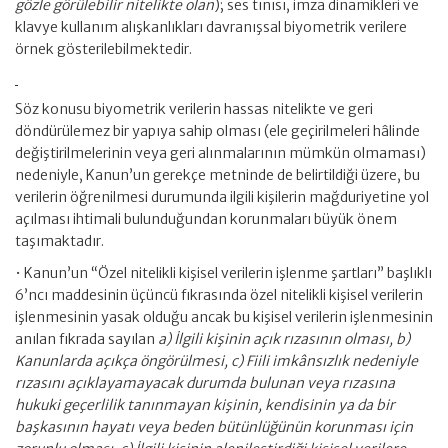
gözle görülebilir nitelikte olan
); ses tınısı, imza dinamikleri ve
klavye kullanım alışkanlıkları davranışsal biyometrik verilere
örnek gösterilebilmektedir.
Söz konusu biyometrik verilerin hassas nitelikte ve geri
döndürülemez bir yapıya sahip olması (ele geçirilmeleri hâlinde
değiştirilmelerinin veya geri alınmalarının mümkün olmaması)
nedeniyle, Kanun’un gerekçe metninde de belirtildiği üzere, bu
verilerin öğrenilmesi durumunda ilgili kişilerin mağduriyetine yol
açılması ihtimali bulunduğundan korunmaları büyük önem
taşımaktadır.
• Kanun’un “Özel nitelikli kişisel verilerin işlenme şartları” başlıklı
6’ncı maddesinin üçüncü fıkrasında özel nitelikli kişisel verilerin
işlenmesinin yasak olduğu ancak bu kişisel verilerin işlenmesinin
anılan fıkrada sayılan
a) İlgili kişinin açık rızasının olması, b)
Kanunlarda açıkça öngörülmesi, c) Fiili imkânsızlık nedeniyle
rızasını açıklayamayacak durumda bulunan veya rızasına
hukuki geçerlilik tanınmayan kişinin, kendisinin ya da bir
başkasının hayatı veya beden bütünlüğünün korunması için