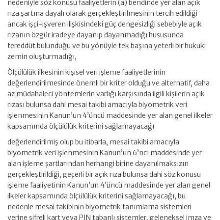
nedeniyle söz konusu faaliyetlerin (a) bendinde yer alan açık
rıza şartına dayalı olarak gerçekleştirilmesinin tercih edildiği
ancak işçi-işveren ilişkisindeki güç dengesizliği sebebiyle açık
rızanın özgür iradeye dayanıp dayanmadığı hususunda
tereddüt bulunduğu ve bu yönüyle tek başına yeterli bir hukuki
zemin oluşturmadığı,
Ölçülülük ilkesinin kişisel veri işleme faaliyetlerinin
değerlendirilmesinde önemli bir kriter olduğu ve alternatif, daha
az müdahaleci yöntemlerin varlığı karşısında ilgili kişilerin açık
rızası bulunsa dahi mesai takibi amacıyla biyometrik veri
işlenmesinin Kanun’un 4’üncü maddesinde yer alan genel ilkeler
kapsamında ölçülülük kriterini sağlamayacağı
değerlendirilmiş olup bu itibarla, mesai takibi amacıyla
biyometrik veri işlenmesinin Kanun’un 6’ncı maddesinde yer
alan işleme şartlarından herhangi birine dayanılmaksızın
gerçekleştirildiği, geçerli bir açık rıza bulunsa dahi söz konusu
işleme faaliyetinin Kanun’un 4’üncü maddesinde yer alan genel
ilkeler kapsamında ölçülülük kriterini sağlamayacağı, bu
nedenle mesai takibinin biyometrik tanımlama sistemleri
yerine şifreli kart veya PIN tabanlı sistemler, geleneksel imza ve