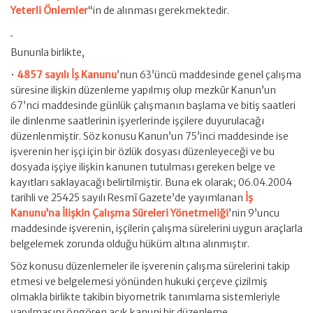
Yeterli Önlemler
“in de alınması gerekmektedir.
Bununla birlikte,
•
4857 sayılı İş Kanunu
’nun 63’üncü maddesinde genel çalışma
süresine ilişkin düzenleme yapılmış olup mezkûr Kanun’un
67’nci maddesinde günlük çalışmanın başlama ve bitiş saatleri
ile dinlenme saatlerinin işyerlerinde işçilere duyurulacağı
düzenlenmiştir. Söz konusu Kanun’un 75’inci maddesinde ise
işverenin her işçi için bir özlük dosyası düzenleyeceği ve bu
dosyada işçiye ilişkin kanunen tutulması gereken belge ve
kayıtları saklayacağı belirtilmiştir. Buna ek olarak; 06.04.2004
tarihli ve 25425 sayılı Resmî Gazete’de yayımlanan
İş
Kanunu’na İlişkin Çalışma Süreleri Yönetmeliği
’nin 9’uncu
maddesinde işverenin, işçilerin çalışma sürelerini uygun araçlarla
belgelemek zorunda olduğu hüküm altına alınmıştır.
Söz konusu düzenlemeler ile işverenin çalışma sürelerini takip
etmesi ve belgelemesi yönünden hukuki çerçeve çizilmiş
olmakla birlikte takibin biyometrik tanımlama sistemleriyle
yapılmasını öngören açık kanuni bir düzenleme