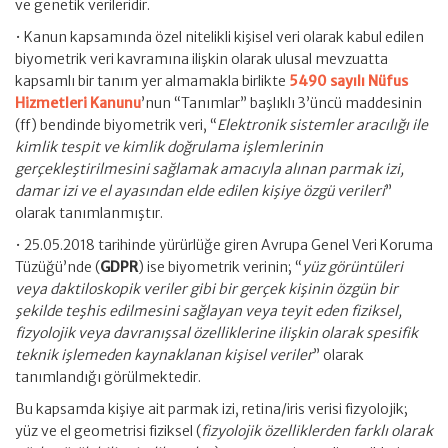
ve genetik verileridir.
• Kanun kapsamında özel nitelikli kişisel veri olarak kabul edilen
biyometrik veri kavramına ilişkin olarak ulusal mevzuatta
kapsamlı bir tanım yer almamakla birlikte
5490 sayılı Nüfus
Hizmetleri Kanunu
’nun “Tanımlar” başlıklı 3’üncü maddesinin
(ff) bendinde biyometrik veri, “
Elektronik sistemler aracılığı ile
kimlik tespit ve kimlik doğrulama işlemlerinin
gerçekleştirilmesini sağlamak amacıyla alınan parmak izi,
damar izi ve el ayasından elde edilen kişiye özgü verileri
”
olarak tanımlanmıştır.
• 25.05.2018 tarihinde yürürlüğe giren Avrupa Genel Veri Koruma
Tüzüğü’nde (
GDPR
) ise biyometrik verinin; “
yüz görüntüleri
veya daktiloskopik veriler gibi bir gerçek kişinin özgün bir
şekilde teşhis edilmesini sağlayan veya teyit eden fiziksel,
fizyolojik veya davranışsal özelliklerine ilişkin olarak spesifik
teknik işlemeden kaynaklanan kişisel veriler
” olarak
tanımlandığı görülmektedir.
Bu kapsamda kişiye ait parmak izi, retina/iris verisi fizyolojik;
yüz ve el geometrisi fiziksel (
fizyolojik özelliklerden farklı olarak