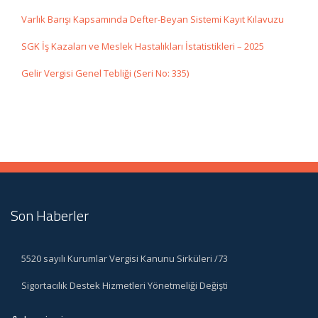
Varlık Barışı Kapsamında Defter-Beyan Sistemi Kayıt Kılavuzu
SGK İş Kazaları ve Meslek Hastalıkları İstatistikleri – 2025
Gelir Vergisi Genel Tebliği (Seri No: 335)
Son Haberler
5520 sayılı Kurumlar Vergisi Kanunu Sirküleri /73
Sigortacılık Destek Hizmetleri Yönetmeliği Değişti