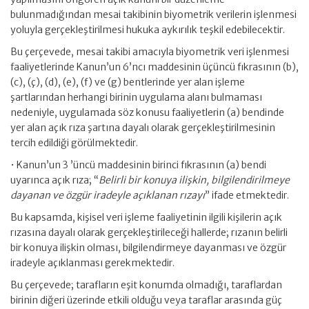
bulunmadığından mesai takibinin biyometrik verilerin işlenmesi
yoluyla gerçekleştirilmesi hukuka aykırılık teşkil edebilecektir.
Bu çerçevede, mesai takibi amacıyla biyometrik veri işlenmesi
faaliyetlerinde Kanun’un 6’ncı maddesinin üçüncü fıkrasının (b),
(c), (ç), (d), (e), (f) ve (g) bentlerinde yer alan işleme
şartlarından herhangi birinin uygulama alanı bulmaması
nedeniyle, uygulamada söz konusu faaliyetlerin (a) bendinde
yer alan açık rıza şartına dayalı olarak gerçekleştirilmesinin
tercih edildiği görülmektedir.
• Kanun’un 3 ’üncü maddesinin birinci fıkrasının (a) bendi
uyarınca açık rıza; “
Belirli bir konuya ilişkin, bilgilendirilmeye
dayanan ve özgür iradeyle açıklanan rızayı
” ifade etmektedir.
Bu kapsamda, kişisel veri işleme faaliyetinin ilgili kişilerin açık
rızasına dayalı olarak gerçekleştirileceği hallerde; rızanın belirli
bir konuya ilişkin olması, bilgilendirmeye dayanması ve özgür
iradeyle açıklanması gerekmektedir.
Bu çerçevede; tarafların eşit konumda olmadığı, taraflardan
birinin diğeri üzerinde etkili olduğu veya taraflar arasında güç