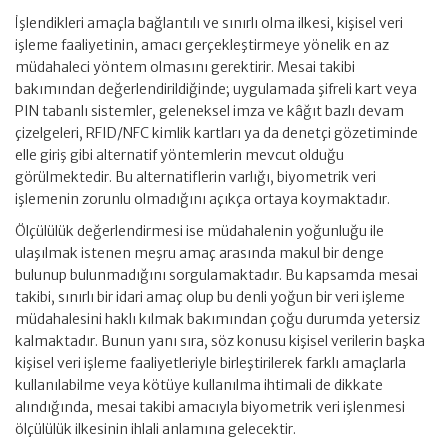
İşlendikleri amaçla bağlantılı ve sınırlı olma ilkesi, kişisel veri
işleme faaliyetinin, amacı gerçekleştirmeye yönelik en az
müdahaleci yöntem olmasını gerektirir. Mesai takibi
bakımından değerlendirildiğinde; uygulamada şifreli kart veya
PIN tabanlı sistemler, geleneksel imza ve kâğıt bazlı devam
çizelgeleri, RFID/NFC kimlik kartları ya da denetçi gözetiminde
elle giriş gibi alternatif yöntemlerin mevcut olduğu
görülmektedir. Bu alternatiflerin varlığı, biyometrik veri
işlemenin zorunlu olmadığını açıkça ortaya koymaktadır.
Ölçülülük değerlendirmesi ise müdahalenin yoğunluğu ile
ulaşılmak istenen meşru amaç arasında makul bir denge
bulunup bulunmadığını sorgulamaktadır. Bu kapsamda mesai
takibi, sınırlı bir idari amaç olup bu denli yoğun bir veri işleme
müdahalesini haklı kılmak bakımından çoğu durumda yetersiz
kalmaktadır. Bunun yanı sıra, söz konusu kişisel verilerin başka
kişisel veri işleme faaliyetleriyle birleştirilerek farklı amaçlarla
kullanılabilme veya kötüye kullanılma ihtimali de dikkate
alındığında, mesai takibi amacıyla biyometrik veri işlenmesi
ölçülülük ilkesinin ihlali anlamına gelecektir.