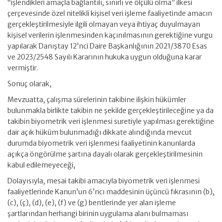
“işlendikleri amaçla bağlantılı, sınırlı ve ölçülü olma” ilkesi
çerçevesinde özel nitelikli kişisel veri işleme faaliyetinde amacın
gerçekleştirilmesiyle ilgili olmayan veya ihtiyaç duyulmayan
kişisel verilerin işlenmesinden kaçınılmasının gerektiğine vurgu
yapılarak Danıştay 12’nci Daire Başkanlığının 2021/3870 Esas
ve 2023/2548 Sayılı Kararının hukuka uygun olduğuna karar
vermiştir.
Sonuç olarak,
Mevzuatta, çalışma sürelerinin takibine ilişkin hükümler
bulunmakla birlikte takibin ne şekilde gerçekleştirileceğine ya da
takibin biyometrik veri işlenmesi suretiyle yapılması gerektiğine
dair açık hüküm bulunmadığı dikkate alındığında mevcut
durumda biyometrik veri işlenmesi faaliyetinin kanunlarda
açıkça öngörülme şartına dayalı olarak gerçekleştirilmesinin
kabul edilemeyeceği,
Dolayısıyla, mesai takibi amacıyla biyometrik veri işlenmesi
faaliyetlerinde Kanun’un 6’ncı maddesinin üçüncü fıkrasının (b),
(c), (ç), (d), (e), (f) ve (g) bentlerinde yer alan işleme
şartlarından herhangi birinin uygulama alanı bulmaması