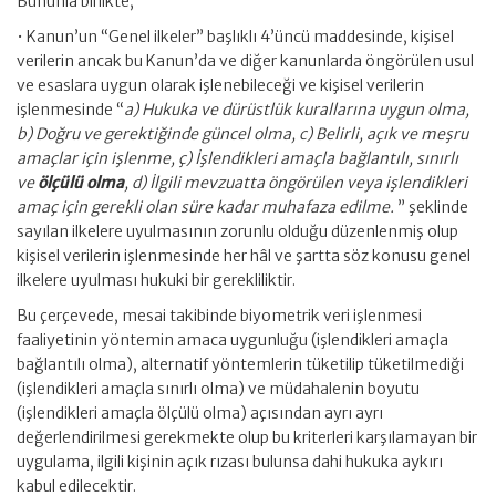
Bununla birlikte,
• Kanun’un “Genel ilkeler” başlıklı 4’üncü maddesinde, kişisel
verilerin ancak bu Kanun’da ve diğer kanunlarda öngörülen usul
ve esaslara uygun olarak işlenebileceği ve kişisel verilerin
işlenmesinde “
a) Hukuka ve dürüstlük kurallarına uygun olma,
b) Doğru ve gerektiğinde güncel olma, c) Belirli, açık ve meşru
amaçlar için işlenme, ç) İşlendikleri amaçla bağlantılı, sınırlı
ve
ölçülü olma
, d) İlgili mevzuatta öngörülen veya işlendikleri
amaç için gerekli olan süre kadar muhafaza edilme.
” şeklinde
sayılan ilkelere uyulmasının zorunlu olduğu düzenlenmiş olup
kişisel verilerin işlenmesinde her hâl ve şartta söz konusu genel
ilkelere uyulması hukuki bir gerekliliktir.
Bu çerçevede, mesai takibinde biyometrik veri işlenmesi
faaliyetinin yöntemin amaca uygunluğu (işlendikleri amaçla
bağlantılı olma), alternatif yöntemlerin tüketilip tüketilmediği
(işlendikleri amaçla sınırlı olma) ve müdahalenin boyutu
(işlendikleri amaçla ölçülü olma) açısından ayrı ayrı
değerlendirilmesi gerekmekte olup bu kriterleri karşılamayan bir
uygulama, ilgili kişinin açık rızası bulunsa dahi hukuka aykırı
kabul edilecektir.