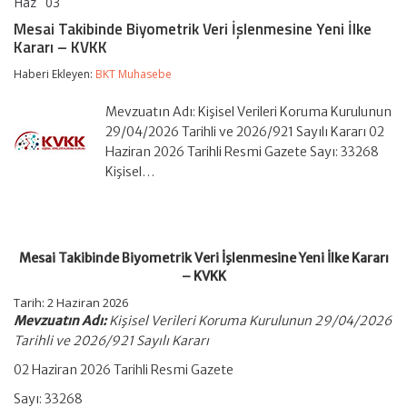
Haz
03
Mesai
yorumlar kapalı
Takibinde
Mesai Takibinde Biyometrik Veri İşlenmesine Yeni İlke
Biyometrik
Kararı – KVKK
Veri
İşlenmesine
Haberi Ekleyen:
BKT Muhasebe
Yeni
İlke
Kararı
Mevzuatın Adı: Kişisel Verileri Koruma Kurulunun
–
29/04/2026 Tarihli ve 2026/921 Sayılı Kararı 02
KVKK
Haziran 2026 Tarihli Resmi Gazete Sayı: 33268
için
Kişisel…
Mesai Takibinde Biyometrik Veri İşlenmesine Yeni İlke Kararı
– KVKK
Tarih:
2 Haziran 2026
Mevzuatın Adı:
Kişisel Verileri Koruma Kurulunun 29/04/2026
Tarihli ve 2026/921 Sayılı Kararı
02 Haziran 2026 Tarihli Resmi Gazete
Sayı: 33268