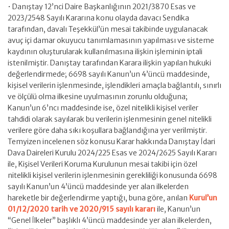
• Danıştay 12’nci Daire Başkanlığının 2021/3870 Esas ve
2023/2548 Sayılı Kararına konu olayda davacı Sendika
tarafından, davalı Teşekkül’ün mesai takibinde uygulanacak
avuç içi damar okuyucu tanımlamasının yapılması ve sisteme
kaydının oluşturularak kullanılmasına ilişkin işleminin iptali
istenilmiştir. Danıştay tarafından Karara ilişkin yapılan hukuki
değerlendirmede; 6698 sayılı Kanun’un 4’üncü maddesinde,
kişisel verilerin işlenmesinde, işlendikleri amaçla bağlantılı, sınırlı
ve ölçülü olma ilkesine uyulmasının zorunlu olduğuna;
Kanun’un 6’ncı maddesinde ise, özel nitelikli kişisel veriler
tahdidi olarak sayılarak bu verilerin işlenmesinin genel nitelikli
verilere göre daha sıkı koşullara bağlandığına yer verilmiştir.
Temyizen incelenen söz konusu Karar hakkında Danıştay İdari
Dava Daireleri Kurulu 2024/225 Esas ve 2024/2625 Sayılı Kararı
ile, Kişisel Verileri Koruma Kurulunun mesai takibi için özel
nitelikli kişisel verilerin işlenmesinin gerekliliği konusunda 6698
sayılı Kanun’un 4’üncü maddesinde yer alan ilkelerden
hareketle bir değerlendirme yaptığı, buna göre, anılan
Kurul’un
01/12/2020 tarih ve 2020/915 sayılı kararı
ile, Kanun’un
“Genel İlkeler” başlıklı 4’üncü maddesinde yer alan ilkelerden,