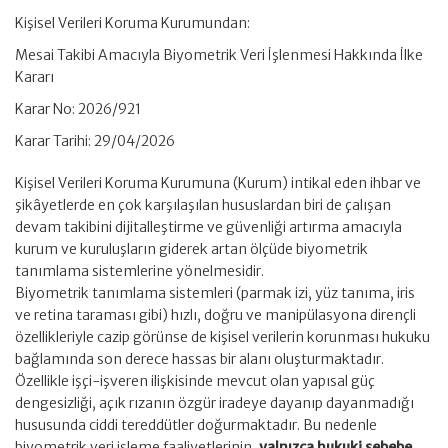
Kişisel Verileri Koruma Kurumundan:
Mesai Takibi Amacıyla Biyometrik Veri İşlenmesi Hakkında İlke
Kararı
Karar No: 2026/921
Karar Tarihi: 29/04/2026
Kişisel Verileri Koruma Kurumuna (Kurum) intikal eden ihbar ve
şikâyetlerde en çok karşılaşılan hususlardan biri de çalışan
devam takibini dijitalleştirme ve güvenliği artırma amacıyla
kurum ve kuruluşların giderek artan ölçüde biyometrik
tanımlama sistemlerine yönelmesidir.
Biyometrik tanımlama sistemleri (parmak izi, yüz tanıma, iris
ve retina taraması gibi) hızlı, doğru ve manipülasyona dirençli
özellikleriyle cazip görünse de kişisel verilerin korunması hukuku
bağlamında son derece hassas bir alanı oluşturmaktadır.
Özellikle işçi-işveren ilişkisinde mevcut olan yapısal güç
dengesizliği, açık rızanın özgür iradeye dayanıp dayanmadığı
hususunda ciddi tereddütler doğurmaktadır. Bu nedenle
biyometrik veri işleme faaliyetlerinin,
yalnızca hukuki sebebe