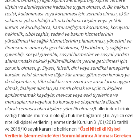
zorunlu olması, ç) İlgili kişinin alenileştirdiği kişisel verilere
ilişkin ve alenileştirme iradesine uygun olması, d) Bir hakkın
tesisi, kullanılması veya korunması için zorunlu olması, e) Sır
saklama yükümlülüğü altında bulunan kişiler veya yetkili
kurum ve kuruluşlarca, kamu sağlığının korunması, koruyucu
hekimlik, tıbbi teşhis, tedavi ve bakım hizmetlerinin
yürütülmesi ile sağlık hizmetlerinin planlanması, yönetimi ve
finansmanı amacıyla gerekli olması, f) İstihdam, iş sağlığı ve
güvenliği, sosyal güvenlik, sosyal hizmetler ve sosyal yardım
alanlarındaki hukuki yükümlülüklerin yerine getirilmesi için
zorunlu olması, g) Siyasi, felsefi, dini veya sendikal amaçlarla
kurulan vakıf dernek ve diğer kâr amacı gütmeyen kuruluş ya
da oluşumların, tâbi oldukları mevzuata ve amaçlarına uygun
olmak, faaliyet alanlarıyla sınırlı olmak ve üçüncü kişilere
açıklanmamak kaydıyla; mevcut veya eski üyelerine ve
mensuplarına veyahut bu kuruluş ve oluşumlarla düzenli
olarak temasta olan kişilere yönelik olması)
hallerinden birinin
varlığı halinde mümkün olduğu hükme bağlanmıştır. Ayrıca özel
nitelikli kişisel verilerin işlenmesinde Kurulun 31/01/2018 tarihli
ve 2018/10 sayılı kararı ile belirlenen “
Özel Nitelikli Kişisel
Verilerin İşlenmesinde Veri Sorumlularınca Alınması Gereken