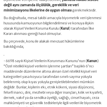
değil aynı zamanda ölçülülük, gereklilik ve veri
minimizasyonu ilkelerine de uygun olması
gerekmektedir.
Bu doğrultuda, mesai takibi amacıyla biyometrik veri işlenmesi
hususunda kamuoyunun bilgilendirilmesi ve konuya ilişkin
olarak Kişisel Verileri Koruma Kurulu (
Kurul
) tarafından İlke
Kararı alınması gereği hasıl olmuştur.
Bu çerçevede, konu ile alakalı mevzuat hükümlerine
bakıldığında;
• 6698 sayılı Kişisel Verilerin Korunması Kanunu’nun (
Kanun
)
“Özel nitelikli kişisel verilerin işlenme şartları” başlıklı 6’ncı
maddesinde düzenleme altına alınan özel nitelikli kişisel veri
kategorileri yasa koyucu tarafından sınırlı sayma yoluyla
belirlenmiş olup kıyas yoluyla genişletilebilmeleri mümkün
değildir. Bunlar; kişilerin ırkı, etnik kökeni, siyasi düşüncesi,
felsefi inancı, dini, mezhebi veya diğer inançları, kılık ve kıyafeti,
dernek, vakıf ya da sendika üyeliği, sağlığı, cinsel hayatı, ceza
mahkûmiyeti ve güvenlik tedbirleriyle ilgili verileri ile biyometrik