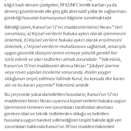
kâğıt bazlı devam çizelgeleri, RFID/NFC kimlik kartları ya da
denetçi gözetiminde elle giriş gibi alternatif yollar ile sağlanması
gerektiği hususları kamuoyunun bilgisine sunulmaktadır.
Bilindiği üzere, Kanun’un 12’nci maddesinin birinci fıkrası “
Veri
sorumlusu; a) Kişisel verilerin hukuka aykırı olarak işlenmesini
önlemek, b) Kişisel verilere hukuka aykırı olarak erişilmesini
önlemek, c) Kişisel verilerin muhafazasını sağlamak, amacıyla
uygun güvenlik düzeyini temin etmeye yönelik gerekli her
türlü teknik ve idari tedbirleri almak zorundadır.
” hükmünü,
Kanun’un 15’inci maddesinin altınca fıkrası “
Şikâyet üzerine
veya resen yapılan inceleme sonucunda, ihlalin yaygın
olduğunun tespit edilmesi hâlinde Kurul, bu konuda ilke kararı
alır ve bu kararı yayımlar
” hükmünü amirdir.
Bu çerçevede yukarıda belirtilen hususların, Kanun’un 12’nci
maddesinin birinci fıkrası uyarınca kişisel verilerin hukuka uygun
işlenmesini teminen veri sorumluları tarafından alınması
gereken idari ve teknik tedbirlerden olduğu ve belirtilen
hususlara uygun hareket edilmediğinin tespiti halinde ilgili veri
sorumluları hakkında Kanun’un 18’inci maddesi hükümleri