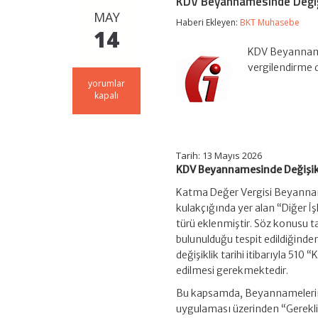
KDV Beyannamesinde Değişi
MAY
Haberi Ekleyen:
BKT Muhasebe
14
KDV Beyanname
vergilendirme 
KDV
yorumlar
Beyannamesinde
kapalı
Değişiklikler
için
Tarih:
13 Mayıs 2026
KDV Beyannamesinde Değişik
Katma Değer Vergisi Beyanna
kulakçığında yer alan “Diğer İ
türü eklenmiştir. Söz konusu ta
bulunulduğu tespit edildiğin
değişiklik tarihi itibarıyla 51
edilmesi gerekmektedir.
Bu kapsamda, Beyannamelerini 
uygulaması üzerinden “Gerek