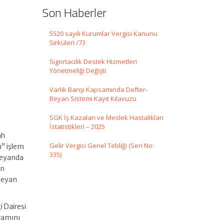
Son Haberler
5520 sayılı Kurumlar Vergisi Kanunu
Sirküleri /73
Sigortacılık Destek Hizmetleri
Yönetmeliği Değişti
Varlık Barışı Kapsamında Defter-
Beyan Sistemi Kayıt Kılavuzu
SGK İş Kazaları ve Meslek Hastalıkları
İstatistikleri – 2025
ah
Gelir Vergisi Genel Tebliği (Seri No:
ı” işlem
335)
 beyanda
an
 beyan
 Dairesi
ramını