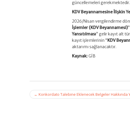
güncellemeleri gerekmektedir
KDV Beyannamesine İlişkin Yen
2026/Nisan vergilendirme döne
İşlemler (KDV Beyannamesi)
”
Yansıtılması
” gelir kayıt alt t
kayıt işlemlerinin “
KDV Beyann
aktarımı sağlanacaktır.
Kaynak:
GİB
Post
←
Konkordato Talebine Eklenecek Belgeler Hakkında Yö
navigation