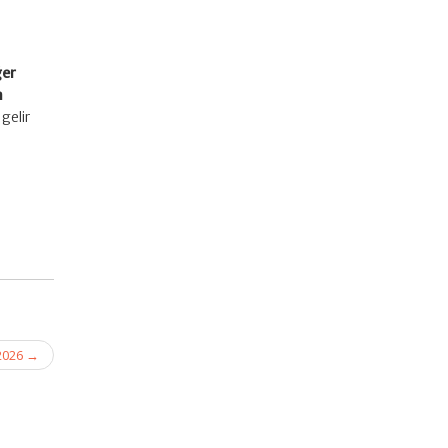
ğer
n
 gelir
 2026
→