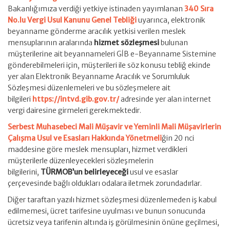
Bakanlığımıza verdiği yetkiye istinaden yayımlanan
340 Sıra
No.lu Vergi Usul Kanunu Genel Tebliği
uyarınca, elektronik
beyanname gönderme aracılık yetkisi verilen meslek
mensuplarının aralarında
hizmet sözleşmesi
bulunan
müşterilerine ait beyannameleri GİB e-Beyanname Sistemine
gönderebilmeleri için, müşterileri ile söz konusu tebliğ ekinde
yer alan Elektronik Beyanname Aracılık ve Sorumluluk
Sözleşmesi düzenlemeleri ve bu sözleşmelere ait
bilgileri
https://intvd.gib.gov.tr/
adresinde yer alan internet
vergi dairesine girmeleri gerekmektedir.
Serbest Muhasebeci Mali Müşavir ve Yeminli Mali Müşavirlerin
Çalışma Usul ve Esasları Hakkında Yönetmeli
ğin 20 nci
maddesine göre meslek mensupları, hizmet verdikleri
müşterilerle düzenleyecekleri sözleşmelerin
bilgilerini,
TÜRMOB’un belirleyeceği
usul ve esaslar
çerçevesinde bağlı oldukları odalara iletmek zorundadırlar.
Diğer taraftan yazılı hizmet sözleşmesi düzenlemeden iş kabul
edilmemesi, ücret tarifesine uyulması ve bunun sonucunda
ücretsiz veya tarifenin altında iş görülmesinin önüne geçilmesi,