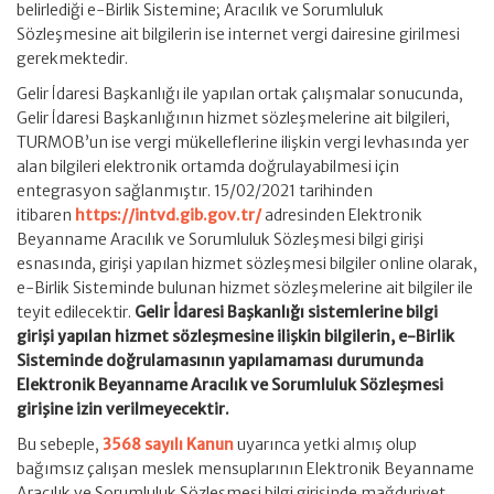
belirlediği e-Birlik Sistemine; Aracılık ve Sorumluluk
Sözleşmesine ait bilgilerin ise internet vergi dairesine girilmesi
gerekmektedir.
Gelir İdaresi Başkanlığı ile yapılan ortak çalışmalar sonucunda,
Gelir İdaresi Başkanlığının hizmet sözleşmelerine ait bilgileri,
TURMOB’un ise vergi mükelleflerine ilişkin vergi levhasında yer
alan bilgileri elektronik ortamda doğrulayabilmesi için
entegrasyon sağlanmıştır. 15/02/2021 tarihinden
itibaren
https://intvd.gib.gov.tr/
adresinden Elektronik
Beyanname Aracılık ve Sorumluluk Sözleşmesi bilgi girişi
esnasında, girişi yapılan hizmet sözleşmesi bilgiler online olarak,
e-Birlik Sisteminde bulunan hizmet sözleşmelerine ait bilgiler ile
teyit edilecektir.
Gelir İdaresi Başkanlığı sistemlerine bilgi
girişi yapılan hizmet sözleşmesine ilişkin bilgilerin, e-Birlik
Sisteminde doğrulamasının yapılamaması durumunda
Elektronik Beyanname Aracılık ve Sorumluluk Sözleşmesi
girişine izin verilmeyecektir.
Bu sebeple,
3568 sayılı Kanun
uyarınca yetki almış olup
bağımsız çalışan meslek mensuplarının Elektronik Beyanname
Aracılık ve Sorumluluk Sözleşmesi bilgi girişinde mağduriyet