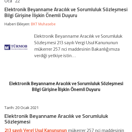
Oca
22
Elektronik
yorumlar kapalı
Beyanname
Elektronik Beyanname Aracılık ve Sorumluluk Sözleşmesi
Aracılık
Bilgi Girişine İlişkin Önemli Duyuru
ve
Sorumluluk
Haberi Ekleyen:
BKT Muhasebe
Sözleşmesi
Bilgi
Girişine
Elektronik Beyanname Aracılık ve Sorumluluk
İlişkin
Sözleşmesi 213 sayılı Vergi Usul Kanununun
Önemli
mükerrer 257 nci maddesinin Bakanlığımıza
Duyuru
verdiği yetkiye istin…
için
Elektronik Beyanname Aracılık ve Sorumluluk Sözleşmesi
Bilgi Girişine İlişkin Önemli Duyuru
Tarih: 20 Ocak 2021
Elektronik Beyanname Aracılık ve Sorumluluk
Sözleşmesi
213 sayılı Vergi Usul Kanununun
mükerrer 257 nci maddesinin