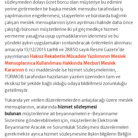
sözleşmeden dolayı ücret borcu olan müşteriye bu edimini
yerine getirmeden bir başka meslek mensubu tarafından iş
yapılmasının engellenmesi, stajyerlerin ve bürolarda bağımlı
çalışan meslek mensuplarının işten ayrılması halinde daha önce
çalıştığı büronun müşterilerine iki yıl geçmedikçe hizmet
vermeme yasağına uyup uymadıklarının izlenmesi ve bu
yöndeki aykırı uygulamaları sonlandıracak önlemlerin alınması
amacıyla 13/12/2013 tarihli ve 28850 sayılı Resmi Gazete’de
yayımlanan
Haksız Rekabetle Mücadele Yazılımının Meslek
Mensuplarınca Kullanılması Hakkında Mecburi Meslek
Kararının
6 ncı maddesinde ise hizmet sözleşmelerinin,
TÜRMOB tarafından hazırlanan yazılım üzerinden tam ve
eksiksiz bir şekilde bağlı olduğu odaya bildirilmesi zorunluluğu
getirilmiştir.
Yukarıda yer verilen düzenlemelerden anlaşılacağı üzere meslek
mensuplarının, aralarında
hizmet sözleşmesi
bulunan
müşterilerine ait beyannameleri e-Beyanname
Sistemine gönderebilmeleri için, müşterileri ile Elektronik
Beyanname Aracılık ve Sorumluluk Sözleşmesi düzenlemeleri
gerekmekte ayrıca hizmet sözleşmesine ilişkin bilgilerin Birliğin