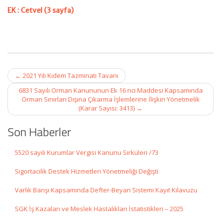
EK : Cetvel (3 sayfa)
Post
←
2021 Yılı Kıdem Tazminatı Tavanı
navigation
6831 Sayılı Orman Kanununun Ek 16 ncı Maddesi Kapsamında
Orman Sınırları Dışına Çıkarma İşlemlerine İlişkin Yönetmelik
(Karar Sayısı: 3413)
→
Son Haberler
5520 sayılı Kurumlar Vergisi Kanunu Sirküleri /73
Sigortacılık Destek Hizmetleri Yönetmeliği Değişti
Varlık Barışı Kapsamında Defter-Beyan Sistemi Kayıt Kılavuzu
SGK İş Kazaları ve Meslek Hastalıkları İstatistikleri – 2025