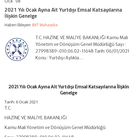
Oca
08
2021
yorumlar kapalı
Yılı
2021 Yılı Ocak Ayına Ait Yurtdışı Emsal Katsayılarına
Ocak
İlişkin Genelge
Ayına
Ait
Haberi Ekleyen:
BKT Muhasebe
Yurtdışı
Emsal
Katsayılarına
T.C. HAZİNE VE MALİYE BAKANLIĞI Kamu Mali
İlişkin
Yönetim ve Dönüşüm Genel Müdürlüğü Sayı :
Genelge
27998389-010.06.02-11648 Tarih: 06/01/2021
için
Konu : Yurtdışı Aylıkla…
2021 Yılı Ocak Ayına Ait Yurtdışı Emsal Katsayılarına İlişkin
Genelge
Tarih: 6 Ocak 2021
T.C.
HAZİNE VE MALİYE BAKANLIĞI
Kamu Mali Yönetim ve Dönüşüm Genel Müdürlüğü