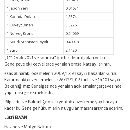
1 Japon Yeni
0,01631
1 Kanada Doları
1,3574
1 Kuveyt Dinarı
5,3226
1 Norveç Kronu
0,24069
1 Suudi Arabistan Riyali
0,40918
1 Euro
2,1420
ç) “1 Ocak 2021 ve sonrası” için belirlenmiş olan ve bu
Genelgeye ekli cetvellerde yer alan emsal katsayılarının,
esas alınarak, ödemelerin 2009/15191 sayılı Bakanlar Kurulu
Kararındaki düzenlemeler ile 26/12/2012 tarihli ve 14401 sayılı
Bakanlığımız Genelgesinde yer alan açıklamalar çerçevesinde
yapılması gerekmektedir.
Bilgilerini ve Bakanlığımızca yeni bir düzenleme yapılıncaya
kadar bu Genelge hükümlerinin uygulanmasını arz/rica ederim.
Lütfi ELVAN
Hazine ve Maliye Bakanı