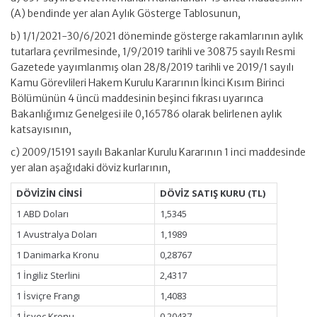
(A) bendinde yer alan Aylık Gösterge Tablosunun,
b) 1/1/2021-30/6/2021 döneminde gösterge rakamlarının aylık
tutarlara çevrilmesinde, 1/9/2019 tarihli ve 30875 sayılı Resmi
Gazetede yayımlanmış olan 28/8/2019 tarihli ve 2019/1 sayılı
Kamu Görevlileri Hakem Kurulu Kararının İkinci Kısım Birinci
Bölümünün 4 üncü maddesinin beşinci fıkrası uyarınca
Bakanlığımız Genelgesi ile 0,165786 olarak belirlenen aylık
katsayısının,
c) 2009/15191 sayılı Bakanlar Kurulu Kararının 1 inci maddesinde
yer alan aşağıdaki döviz kurlarının,
DÖVİZİN CİNSİ
DÖVİZ SATIŞ KURU (TL)
1 ABD Doları
1,5345
1 Avustralya Doları
1,1989
1 Danimarka Kronu
0,28767
1 İngiliz Sterlini
2,4317
1 İsviçre Frangı
1,4083
1 İsveç Kronu
0,20437