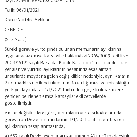
Sayı : 27998389-010.06.02-11648
Tarih: 06/01/2021
Konu : Yurtdışı Aylıkları
GENELGE
(Sıra No: 2)
Sürekli görevle yurtdışında bulunan memurların aylıklarına
uygulanacak emsal katsayılar hakkındaki 29/6/2009 tarihli ve
2009/15191 sayılı Bakanlar Kurulu Kararının 1 inci maddesinde
yer alan ve yurtdışı aylıklarının hesabında esas alman
unsurlarda meydana gelen değişiklikler nedeniyle; aynı Kararın
2 nci maddesinin ikinci fıkrasının Bakanlığımıza vermiş olduğu
yetkiye dayanılarak 1/1/2021 tarihinden geçerli olmak üzere
yeniden belirlenen emsal katsayılar ekli cetvellerde
gösterilmiştir.
Anılan değişikliklere göre, kurumların yurtdışı kadrolarında
görev alan Devlet memurlarının 1/1/2021 tarihinden itibaren
aylıklarının hesaplanmasında;
a) 657 sayılı Devlet Memurları Kanununun 43 üncü maddesinin