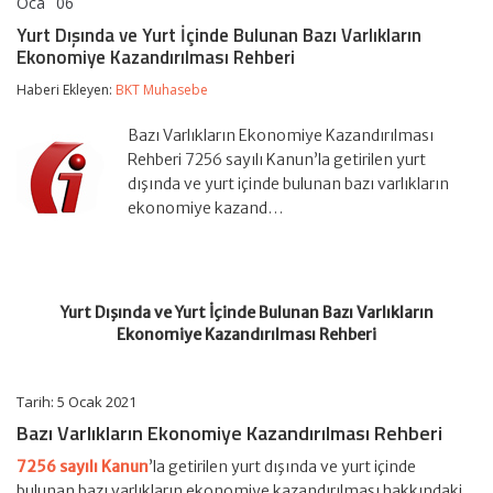
Oca
06
Yurt
yorumlar kapalı
Dışında
Yurt Dışında ve Yurt İçinde Bulunan Bazı Varlıkların
ve
Ekonomiye Kazandırılması Rehberi
Yurt
İçinde
Haberi Ekleyen:
BKT Muhasebe
Bulunan
Bazı
Varlıkların
Bazı Varlıkların Ekonomiye Kazandırılması
Ekonomiye
Rehberi 7256 sayılı Kanun’la getirilen yurt
Kazandırılması
dışında ve yurt içinde bulunan bazı varlıkların
Rehberi
ekonomiye kazand…
için
Yurt Dışında ve Yurt İçinde Bulunan Bazı Varlıkların
Ekonomiye Kazandırılması Rehberi
Tarih: 5 Ocak 2021
Bazı Varlıkların Ekonomiye Kazandırılması Rehberi
7256 sayılı Kanun
’la getirilen yurt dışında ve yurt içinde
bulunan bazı varlıkların ekonomiye kazandırılması hakkındaki