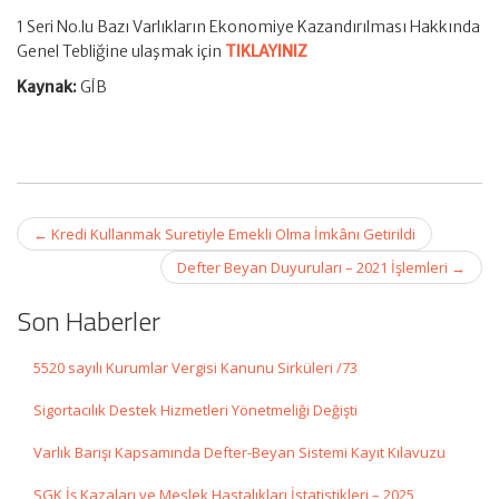
1 Seri No.lu Bazı Varlıkların Ekonomiye Kazandırılması Hakkında
Genel Tebliğine ulaşmak için
TIKLAYINIZ
Kaynak:
GİB
Post
←
Kredi Kullanmak Suretiyle Emekli Olma İmkânı Getirildi
navigation
Defter Beyan Duyuruları – 2021 İşlemleri
→
Son Haberler
5520 sayılı Kurumlar Vergisi Kanunu Sirküleri /73
Sigortacılık Destek Hizmetleri Yönetmeliği Değişti
Varlık Barışı Kapsamında Defter-Beyan Sistemi Kayıt Kılavuzu
SGK İş Kazaları ve Meslek Hastalıkları İstatistikleri – 2025