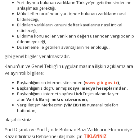
Yurt dışında bulunan varlıkların Türkiye’ye getirilmesinden ne
anlaşılması gerektiği,
Mükellefler tarafından yurt içinde bulunan varlıkların nasıl
bildirileceği,
Bildirilen varlıkların kanuni defter kayıtlarına nasıl intikal
ettirileceği,
Bildirime konu edilen varlıkların değeri üzerinden vergi ödenip
ödenmeyeceği,
Düzenleme ile getirilen avantajların neler olduğu,
gibi genel bilgiler yer almaktadır.
Kanun’un ve Genel Tebliğ’in uygulanmasına ilişkin açıklamalara
ve ayrıntılı bilgilere:
Başkanlığımızın internet sitesinden
(
www.gib.gov.tr
),
Başkanlığımız doğrulanmış
sosyal medya hesaplarından,
Başkanlığımız internet sayfası Hızlı Erişim alanında yer
alan
Varlık Barışı mikro sitesinden,
Vergi İletişim Merkezinin
(VİMER) 189
numaralı telefon
hattından,
ulaşabilirsiniz.
Yurt Dışında ve Yurt İçinde Bulunan Bazı Varlıkların Ekonomiye
Kazandırılması Rehberine ulaşmak için
TIKLAYINIZ