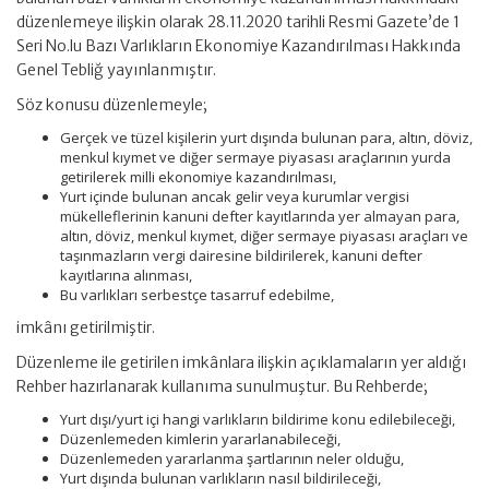
düzenlemeye ilişkin olarak 28.11.2020 tarihli Resmi Gazete’de 1
Seri No.lu Bazı Varlıkların Ekonomiye Kazandırılması Hakkında
Genel Tebliğ yayınlanmıştır.
Söz konusu düzenlemeyle;
Gerçek ve tüzel kişilerin yurt dışında bulunan para, altın, döviz,
menkul kıymet ve diğer sermaye piyasası araçlarının yurda
getirilerek milli ekonomiye kazandırılması,
Yurt içinde bulunan ancak gelir veya kurumlar vergisi
mükelleflerinin kanuni defter kayıtlarında yer almayan para,
altın, döviz, menkul kıymet, diğer sermaye piyasası araçları ve
taşınmazların vergi dairesine bildirilerek, kanuni defter
kayıtlarına alınması,
Bu varlıkları serbestçe tasarruf edebilme,
imkânı getirilmiştir.
Düzenleme ile getirilen imkânlara ilişkin açıklamaların yer aldığı
Rehber hazırlanarak kullanıma sunulmuştur. Bu Rehberde;
Yurt dışı/yurt içi hangi varlıkların bildirime konu edilebileceği,
Düzenlemeden kimlerin yararlanabileceği,
Düzenlemeden yararlanma şartlarının neler olduğu,
Yurt dışında bulunan varlıkların nasıl bildirileceği,