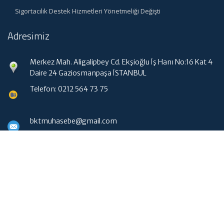
Sigortacılık Destek Hizmetleri Yönetmeliği Değişti
Adresimiz
Merkez Mah. Aligalipbey Cd. Ekşioğlu İş Hanı No:16 Kat 4
Daire 24 Gaziosmanpaşa İSTANBUL
Telefon: 0212 564 73 75
bktmuhasebe@gmail.com
Hızlı Menü
Ana Sayfa
Hakkımızda
Hizmetlerimiz
Güncel Mevzuat
WebMail Erişim
İletişim