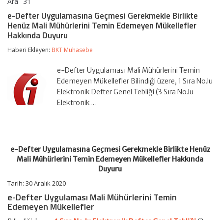
Ara
31
e-
yorumlar kapalı
Defter
e-Defter Uygulamasına Geçmesi Gerekmekle Birlikte
Uygulamasına
Henüz Mali Mühürlerini Temin Edemeyen Mükellefler
Geçmesi
Hakkında Duyuru
Gerekmekle
Birlikte
Haberi Ekleyen:
BKT Muhasebe
Henüz
Mali
Mühürlerini
e-Defter Uygulaması Mali Mühürlerini Temin
Temin
Edemeyen Mükellefler Bilindiği üzere, 1 Sıra No.lu
Edemeyen
Elektronik Defter Genel Tebliği (3 Sıra No.lu
Mükellefler
Hakkında
Elektronik…
Duyuru
için
e-Defter Uygulamasına Geçmesi Gerekmekle Birlikte Henüz
Mali Mühürlerini Temin Edemeyen Mükellefler Hakkında
Duyuru
Tarih: 30 Aralık 2020
e-Defter Uygulaması Mali Mühürlerini Temin
Edemeyen Mükellefler