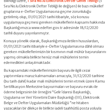
Bilindiği üzere,
1 Sıra No.lu Elektronik Defter Genel Tebliği
(3
Sıra No.lu Elektronik Defter Tebliği ile değişen) ile bazı mükellef
gruplarına e-Defter Uygulamasına geçme zorunluluğu
getirilmiş olup, 01/01/2021 tarihi itibariyle, söz konusu
uygulamaya geçmesi gereken mükelleflerin kapsamı hakkında
Başkanlığımızca www.edefter.gov.tr adresinde 18/12/2020
tarihli duyuru yayınlanmıştır.
Konuya yönelik olarak, Başkanlığımıza iletilen hususlardan,
01/01/2021 tarihi itibariyle e-Defter Uygulamasına dâhil olması
gereken mükelleflerimizin bir kısmının mali mühür başvurularını
yapmış olmakla birlikte henüz mali mühürlerini temin
edemedikleri anlaşılmaktadır.
Bu kapsamdaki mükelleflerimizin başvuru ile ilgili cezai
yaptırımlara maruz kalmamaları amacıyla, 31/12/2020 tarihine
(bu tarih dahil) kadar mali mühürlerini temin etmek üzere Kamu
Sertifikasyon Merkezine başvurmaları ve başvuru evrakı ile
ödeme belgesinin bir örneğini “Gelir İdaresi Başkanlığı,
Uygulama ve Veri Yönetimi Daire Başkanlığı (III), Elektronik
Belge ve Defter Uygulamaları Müdürlüğü ”ne hitaben
yazacakları bir dilekçe ile birlikte iadeli taahhütlü posta yoluyla