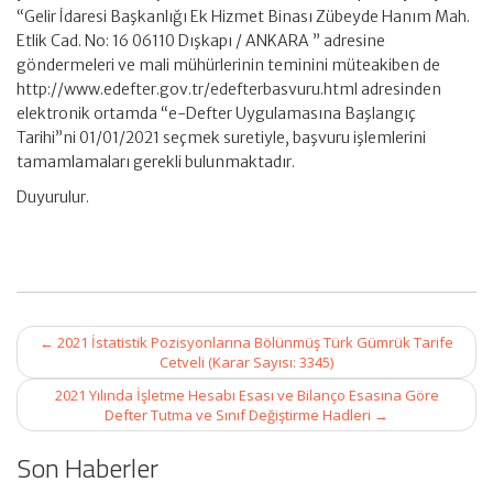
“Gelir İdaresi Başkanlığı Ek Hizmet Binası Zübeyde Hanım Mah.
Etlik Cad. No: 16 06110 Dışkapı / ANKARA ” adresine
göndermeleri ve mali mühürlerinin teminini müteakiben de
http://www.edefter.gov.tr/edefterbasvuru.html adresinden
elektronik ortamda “e-Defter Uygulamasına Başlangıç
Tarihi”ni 01/01/2021 seçmek suretiyle, başvuru işlemlerini
tamamlamaları gerekli bulunmaktadır.
Duyurulur.
Post
←
2021 İstatistik Pozisyonlarına Bölünmüş Türk Gümrük Tarife
navigation
Cetveli (Karar Sayısı: 3345)
2021 Yılında İşletme Hesabı Esası ve Bilanço Esasına Göre
Defter Tutma ve Sınıf Değiştirme Hadleri
→
Son Haberler