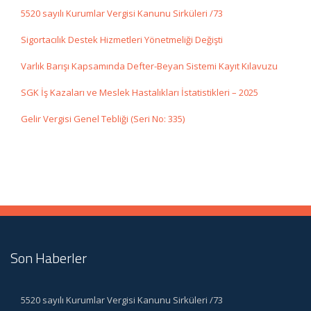
5520 sayılı Kurumlar Vergisi Kanunu Sirküleri /73
Sigortacılık Destek Hizmetleri Yönetmeliği Değişti
Varlık Barışı Kapsamında Defter-Beyan Sistemi Kayıt Kılavuzu
SGK İş Kazaları ve Meslek Hastalıkları İstatistikleri – 2025
Gelir Vergisi Genel Tebliği (Seri No: 335)
Son Haberler
5520 sayılı Kurumlar Vergisi Kanunu Sirküleri /73