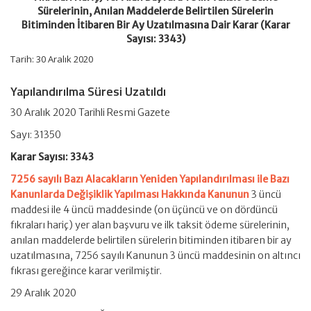
Başvuru
Sürelerinin, Anılan Maddelerde Belirtilen Sürelerin
ve
Bitiminden İtibaren Bir Ay Uzatılmasına Dair Karar (Karar
İlk
Sayısı: 3343)
Taksit
Ödeme
Tarih: 30 Aralık 2020
Sürelerinin,
Anılan
Yapılandırılma Süresi Uzatıldı
Maddelerde
Belirtilen
30 Aralık 2020 Tarihli Resmi Gazete
Sürelerin
Bitiminden
Sayı: 31350
İtibaren
Bir
Karar Sayısı: 3343
Ay
Uzatılmasına
7256 sayılı Bazı Alacakların Yeniden Yapılandırılması ile Bazı
Dair
Kanunlarda Değişiklik Yapılması Hakkında Kanunun
3 üncü
Karar
maddesi ile 4 üncü maddesinde (on üçüncü ve on dördüncü
(Karar
Sayısı:
fıkraları hariç) yer alan başvuru ve ilk taksit ödeme sürelerinin,
3343)
anılan maddelerde belirtilen sürelerin bitiminden itibaren bir ay
için
uzatılmasına, 7256 sayılı Kanunun 3 üncü maddesinin on altıncı
fıkrası gereğince karar verilmiştir.
29 Aralık 2020