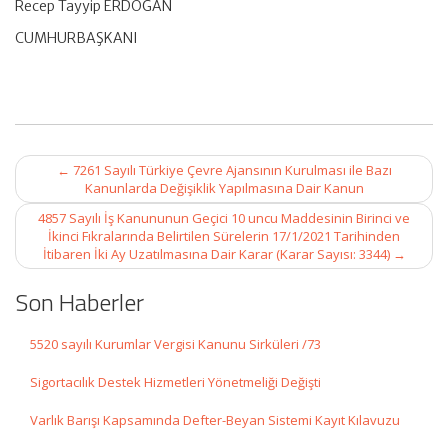
Recep Tayyip ERDOĞAN
CUMHURBAŞKANI
Post
←
7261 Sayılı Türkiye Çevre Ajansının Kurulması ile Bazı
navigation
Kanunlarda Değişiklik Yapılmasına Dair Kanun
4857 Sayılı İş Kanununun Geçici 10 uncu Maddesinin Birinci ve
İkinci Fıkralarında Belirtilen Sürelerin 17/1/2021 Tarihinden
İtibaren İki Ay Uzatılmasına Dair Karar (Karar Sayısı: 3344)
→
Son Haberler
5520 sayılı Kurumlar Vergisi Kanunu Sirküleri /73
Sigortacılık Destek Hizmetleri Yönetmeliği Değişti
Varlık Barışı Kapsamında Defter-Beyan Sistemi Kayıt Kılavuzu