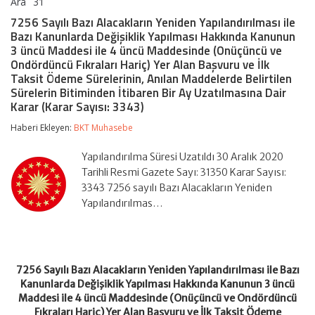
Ara
31
7256
yorumlar kapalı
Sayılı
7256 Sayılı Bazı Alacakların Yeniden Yapılandırılması ile
Bazı
Bazı Kanunlarda Değişiklik Yapılması Hakkında Kanunun
Alacakların
3 üncü Maddesi ile 4 üncü Maddesinde (Onüçüncü ve
Yeniden
Ondördüncü Fıkraları Hariç) Yer Alan Başvuru ve İlk
Yapılandırılması
ile
Taksit Ödeme Sürelerinin, Anılan Maddelerde Belirtilen
Bazı
Sürelerin Bitiminden İtibaren Bir Ay Uzatılmasına Dair
Kanunlarda
Karar (Karar Sayısı: 3343)
Değişiklik
Yapılması
Haberi Ekleyen:
BKT Muhasebe
Hakkında
Kanunun
Yapılandırılma Süresi Uzatıldı 30 Aralık 2020
3
üncü
Tarihli Resmi Gazete Sayı: 31350 Karar Sayısı:
Maddesi
3343 7256 sayılı Bazı Alacakların Yeniden
ile
Yapılandırılmas…
4
üncü
Maddesinde
(Onüçüncü
ve
Ondördüncü
7256 Sayılı Bazı Alacakların Yeniden Yapılandırılması ile Bazı
Fıkraları
Kanunlarda Değişiklik Yapılması Hakkında Kanunun 3 üncü
Hariç)
Maddesi ile 4 üncü Maddesinde (Onüçüncü ve Ondördüncü
Yer
Fıkraları Hariç) Yer Alan Başvuru ve İlk Taksit Ödeme
Alan