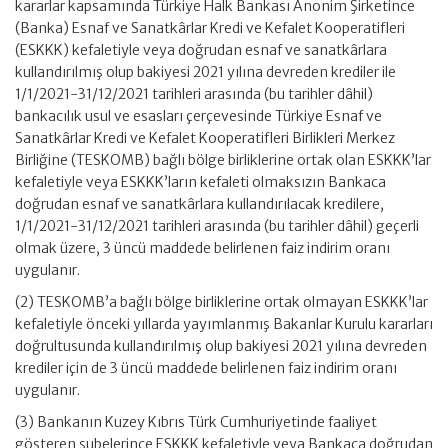
kararlar kapsamında Türkiye Halk Bankası Anonim Şirketince
(Banka) Esnaf ve Sanatkârlar Kredi ve Kefalet Kooperatifleri
(ESKKK) kefaletiyle veya doğrudan esnaf ve sanatkârlara
kullandırılmış olup bakiyesi 2021 yılına devreden krediler ile
1/1/2021-31/12/2021 tarihleri arasında (bu tarihler dâhil)
bankacılık usul ve esasları çerçevesinde Türkiye Esnaf ve
Sanatkârlar Kredi ve Kefalet Kooperatifleri Birlikleri Merkez
Birliğine (TESKOMB) bağlı bölge birliklerine ortak olan ESKKK’lar
kefaletiyle veya ESKKK’ların kefaleti olmaksızın Bankaca
doğrudan esnaf ve sanatkârlara kullandırılacak kredilere,
1/1/2021-31/12/2021 tarihleri arasında (bu tarihler dâhil) geçerli
olmak üzere, 3 üncü maddede belirlenen faiz indirim oranı
uygulanır.
(2) TESKOMB’a bağlı bölge birliklerine ortak olmayan ESKKK’lar
kefaletiyle önceki yıllarda yayımlanmış Bakanlar Kurulu kararları
doğrultusunda kullandırılmış olup bakiyesi 2021 yılına devreden
krediler için de 3 üncü maddede belirlenen faiz indirim oranı
uygulanır.
(3) Bankanın Kuzey Kıbrıs Türk Cumhuriyetinde faaliyet
gösteren şubelerince ESKKK kefaletiyle veya Bankaca doğrudan