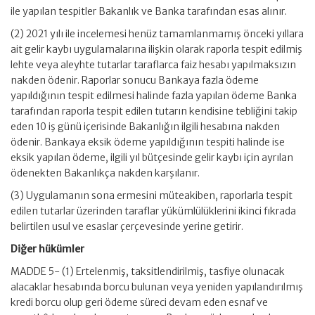
ile yapılan tespitler Bakanlık ve Banka tarafından esas alınır.
(2) 2021 yılı ile incelemesi henüz tamamlanmamış önceki yıllara
ait gelir kaybı uygulamalarına ilişkin olarak raporla tespit edilmiş
lehte veya aleyhte tutarlar taraflarca faiz hesabı yapılmaksızın
nakden ödenir. Raporlar sonucu Bankaya fazla ödeme
yapıldığının tespit edilmesi halinde fazla yapılan ödeme Banka
tarafından raporla tespit edilen tutarın kendisine tebliğini takip
eden 10 iş günü içerisinde Bakanlığın ilgili hesabına nakden
ödenir. Bankaya eksik ödeme yapıldığının tespiti halinde ise
eksik yapılan ödeme, ilgili yıl bütçesinde gelir kaybı için ayrılan
ödenekten Bakanlıkça nakden karşılanır.
(3) Uygulamanın sona ermesini müteakiben, raporlarla tespit
edilen tutarlar üzerinden taraflar yükümlülüklerini ikinci fıkrada
belirtilen usul ve esaslar çerçevesinde yerine getirir.
Diğer hükümler
MADDE 5- (1) Ertelenmiş, taksitlendirilmiş, tasfiye olunacak
alacaklar hesabında borcu bulunan veya yeniden yapılandırılmış
kredi borcu olup geri ödeme süreci devam eden esnaf ve