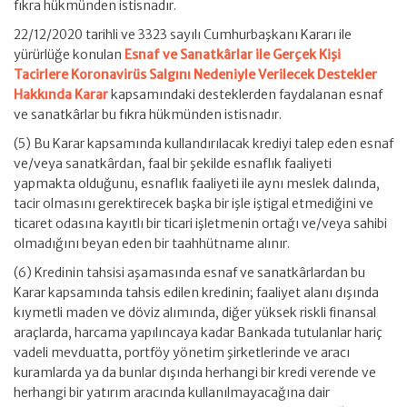
fıkra hükmünden istisnadır.
22/12/2020 tarihli ve 3323 sayılı Cumhurbaşkanı Kararı ile
yürürlüğe konulan
Esnaf ve Sanatkârlar ile Gerçek Kişi
Tacirlere Koronavirüs Salgını Nedeniyle Verilecek Destekler
Hakkında Karar
kapsamındaki desteklerden faydalanan esnaf
ve sanatkârlar bu fıkra hükmünden istisnadır.
(5) Bu Karar kapsamında kullandırılacak krediyi talep eden esnaf
ve/veya sanatkârdan, faal bir şekilde esnaflık faaliyeti
yapmakta olduğunu, esnaflık faaliyeti ile aynı meslek dalında,
tacir olmasını gerektirecek başka bir işle iştigal etmediğini ve
ticaret odasına kayıtlı bir ticari işletmenin ortağı ve/veya sahibi
olmadığını beyan eden bir taahhütname alınır.
(6) Kredinin tahsisi aşamasında esnaf ve sanatkârlardan bu
Karar kapsamında tahsis edilen kredinin; faaliyet alanı dışında
kıymetli maden ve döviz alımında, diğer yüksek riskli finansal
araçlarda, harcama yapılıncaya kadar Bankada tutulanlar hariç
vadeli mevduatta, portföy yönetim şirketlerinde ve aracı
kuramlarda ya da bunlar dışında herhangi bir kredi verende ve
herhangi bir yatırım aracında kullanılmayacağına dair