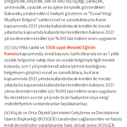
yorgancılık, keçecilik, lüle ve oltu taşı işçiliği, çarıkçılık,
yemenicilik, oyacılık ve bu işlere benzerlik gösterdikleri
Bakanlıkça kabul edilen) faaliyet gösteren ve “Esnaf Vergi
Muafiyet Belgesi” sahibi esnaf ve sanatkârlara bu Karar
kapsamında 2021 yılında kullandırılacak krediler ile önceki
yıllarda bu kapsamda kullandırılan kredilerden bakiyesi 2021
yıl
ı
na devreden krediler için %100 faiz indirim oranı uygulanır.
(3) 5/6/1986 tarihli ve
3308 sayılı Meslekî Eğitim
Kanunu
kapsamında, kredi başvuru tarihi itibarıyla en az 1 yıllık
ustalık belgesine sahip olan ve ustalık belgesiyle ilgili meslek
kolunda, son 1 yıl içinde kendi adına işletme kurduğunu
belgeleyen girişimci esnaf ve sanatkârlara, bu Karar
kapsamında 2021 yılında kullandırılacak krediler ile önceki
yıllarda bu kapsamda kullandırılan kredilerden bakiyesi 2021
yılına devreden krediler için %100 faiz indirim oranı uygulanır.
Bu destekten son bir yıl içinde ticari faaliyetini veya vergi
mükellefiyetini sonlandıranlar faydalanamaz.
(4) Küçük ve Orta Ölçekli İşletmeleri Geliştirme ve Destekleme
İdaresi Başkanlığı (KOSGEB) tarafından sağlanan hibe ve faizsiz
kredi desteğinden yararlananlar hariç olmak üzere; KOSGEB