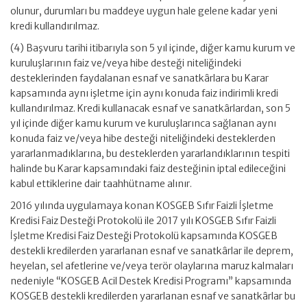
olunur, durumları bu maddeye uygun hale gelene kadar yeni
kredi kullandırılmaz.
(4) Başvuru tarihi itibarıyla son 5 yıl içinde, diğer kamu kurum ve
kuruluşlarının faiz ve/veya hibe desteği niteliğindeki
desteklerinden faydalanan esnaf ve sanatkârlara bu Karar
kapsamında aynı işletme için aynı konuda faiz indirimli kredi
kullandırılmaz. Kredi kullanacak esnaf ve sanatkârlardan, son 5
yıl içinde diğer kamu kurum ve kuruluşlarınca sağlanan aynı
konuda faiz ve/veya hibe desteği niteliğindeki desteklerden
yararlanmadıklarına, bu desteklerden yararlandıklarının tespiti
halinde bu Karar kapsamındaki faiz desteğinin iptal edileceğini
kabul ettiklerine dair taahhütname alınır.
2016 yılında uygulamaya konan KOSGEB Sıfır Faizli İşletme
Kredisi Faiz Desteği Protokolü ile 2017 yılı KOSGEB Sıfır Faizli
İşletme Kredisi Faiz Desteği Protokolü kapsamında KOSGEB
destekli kredilerden yararlanan esnaf ve sanatkârlar ile deprem,
heyelan, sel afetlerine ve/veya terör olaylarına maruz kalmaları
nedeniyle “KOSGEB Acil Destek Kredisi Programı” kapsamında
KOSGEB destekli kredilerden yararlanan esnaf ve sanatkârlar bu