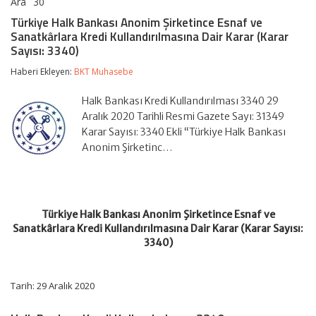
Ara
30
Türkiye
yorumlar kapalı
Halk
Türkiye Halk Bankası Anonim Şirketince Esnaf ve
Bankası
Sanatkârlara Kredi Kullandırılmasına Dair Karar (Karar
Anonim
Sayısı: 3340)
Şirketince
Esnaf
Haberi Ekleyen:
BKT Muhasebe
ve
Sanatkârlara
Kredi
Halk Bankası Kredi Kullandırılması 3340 29
Kullandırılmasına
Aralık 2020 Tarihli Resmi Gazete Sayı: 31349
Dair
Karar Sayısı: 3340 Ekli “Türkiye Halk Bankası
Karar
(Karar
Anonim Şirketinc…
Sayısı:
3340)
için
Türkiye Halk Bankası Anonim Şirketince Esnaf ve
Sanatkârlara Kredi Kullandırılmasına Dair Karar (Karar Sayısı:
3340)
Tarih: 29 Aralık 2020