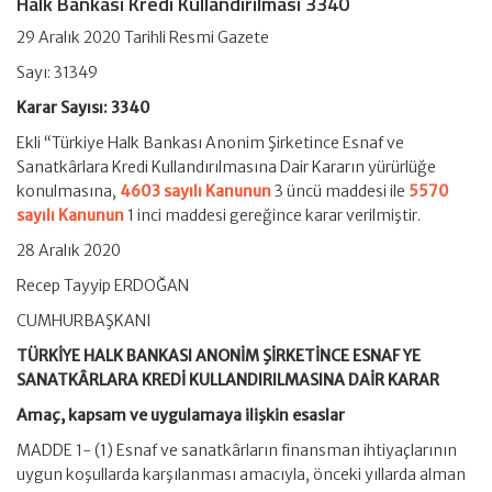
Halk Bankası Kredi Kullandırılması 3340
29 Aralık 2020 Tarihli Resmi Gazete
Sayı: 31349
Karar Sayısı: 3340
Ekli “Türkiye Halk Bankası Anonim Şirketince Esnaf ve
Sanatkârlara Kredi Kullandırılmasına Dair Kararın yürürlüğe
konulmasına,
4603 sayılı Kanunun
3 üncü maddesi ile
5570
sayılı Kanunun
1 inci maddesi gereğince karar verilmiştir.
28 Aralık 2020
Recep Tayyip ERDOĞAN
CUMHURBAŞKANI
TÜRKİYE HALK BANKASI ANONİM ŞİRKETİNCE ESNAF YE
SANATKÂRLARA KREDİ KULLANDIRILMASINA DAİR KARAR
Amaç, kapsam ve uygulamaya ilişkin esaslar
MADDE 1- (1) Esnaf ve sanatkârların finansman ihtiyaçlarının
uygun koşullarda karşılanması amacıyla, önceki yıllarda alman