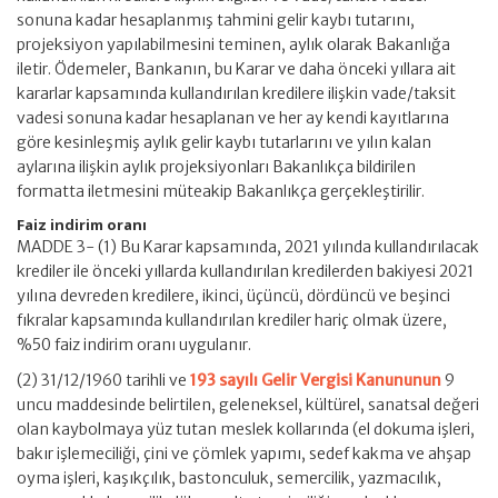
sonuna kadar hesaplanmış tahmini gelir kaybı tutarını,
projeksiyon yapılabilmesini teminen, aylık olarak Bakanlığa
iletir. Ödemeler, Bankanın, bu Karar ve daha önceki yıllara ait
kararlar kapsamında kullandırılan kredilere ilişkin vade/taksit
vadesi sonuna kadar hesaplanan ve her ay kendi kayıtlarına
göre kesinleşmiş aylık gelir kaybı tutarlarını ve yılın kalan
aylarına ilişkin aylık projeksiyonları Bakanlıkça bildirilen
formatta iletmesini müteakip Bakanlıkça gerçekleştirilir.
Faiz indirim oranı
MADDE 3- (1) Bu Karar kapsamında, 2021 yılında kullandırılacak
krediler ile önceki yıllarda kullandırılan kredilerden bakiyesi 2021
yılına devreden kredilere, ikinci, üçüncü, dördüncü ve beşinci
fıkralar kapsamında kullandırılan krediler hariç olmak üzere,
%50 faiz indirim oranı uygulanır.
(2) 31/12/1960 tarihli ve
193 sayılı Gelir Vergisi Kanununun
9
uncu maddesinde belirtilen, geleneksel, kültürel, sanatsal değeri
olan kaybolmaya yüz tutan meslek kollarında (el dokuma işleri,
bakır işlemeciliği, çini ve çömlek yapımı, sedef kakma ve ahşap
oyma işleri, kaşıkçılık, bastonculuk, semercilik, yazmacılık,