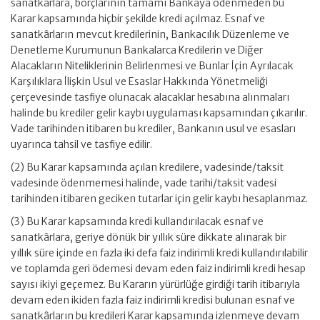
sanatkârlara, borçlarının tamamı Bankaya ödenmeden bu
Karar kapsamında hiçbir şekilde kredi açılmaz. Esnaf ve
sanatkârların mevcut kredilerinin, Bankacılık Düzenleme ve
Denetleme Kurumunun Bankalarca Kredilerin ve Diğer
Alacakların Niteliklerinin Belirlenmesi ve Bunlar İçin Ayrılacak
Karşılıklara İlişkin Usul ve Esaslar Hakkında Yönetmeliği
çerçevesinde tasfiye olunacak alacaklar hesabına alınmaları
halinde bu krediler gelir kaybı uygulaması kapsamından çıkarılır.
Vade tarihinden itibaren bu krediler, Bankanın usul ve esasları
uyarınca tahsil ve tasfiye edilir.
(2) Bu Karar kapsamında açılan kredilere, vadesinde/taksit
vadesinde ödenmemesi halinde, vade tarihi/taksit vadesi
tarihinden itibaren geciken tutarlar için gelir kaybı hesaplanmaz.
(3) Bu Karar kapsamında kredi kullandırılacak esnaf ve
sanatkârlara, geriye dönük bir yıllık süre dikkate alınarak bir
yıllık süre içinde en fazla iki defa faiz indirimli kredi kullandırılabilir
ve toplamda geri ödemesi devam eden faiz indirimli kredi hesap
sayısı ikiyi geçemez. Bu Kararın yürürlüğe girdiği tarih itibarıyla
devam eden ikiden fazla faiz indirimli kredisi bulunan esnaf ve
sanatkârların bu kredileri Karar kapsamında izlenmeye devam