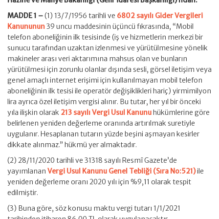
Hazine ve Maliye Bakanlığı (Gelir İdaresi Başkanlığı)’ndan:
MADDE 1 –
(1) 13/7/1956 tarihli ve
6802 sayılı Gider Vergileri
Kanununun
39 uncu maddesinin üçüncü fıkrasında, “Mobil
telefon aboneliğinin ilk tesisinde (iş ve hizmetlerin merkezi bir
sunucu tarafından uzaktan izlenmesi ve yürütülmesine yönelik
makineler arası veri aktarımına mahsus olan ve bunların
yürütülmesi için zorunlu olanlar dışında sesli, görsel iletişim veya
genel amaçlı internet erişimi için kullanılmayan mobil telefon
aboneliğinin ilk tesisi ile operatör değişiklikleri hariç) yirmimilyon
lira ayrıca özel iletişim vergisi alınır. Bu tutar, her yıl bir önceki
yıla ilişkin olarak
213 sayılı Vergi Usul Kanunu
hükümlerine göre
belirlenen yeniden değerleme oranında artırılmak suretiyle
uygulanır. Hesaplanan tutarın yüzde beşini aşmayan kesirler
dikkate alınmaz.” hükmü yer almaktadır.
(2) 28/11/2020 tarihli ve 31318 sayılı Resmî Gazete’de
yayımlanan
Vergi Usul Kanunu Genel Tebliği (Sıra No:521)
ile
yeniden değerleme oranı 2020 yılı için %9,11 olarak tespit
edilmiştir.
(3) Buna göre, söz konusu maktu vergi tutarı 1/1/2021