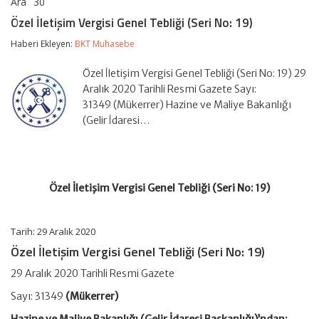
Ara
30
Özel
yorumlar kapalı
İletişim
Özel İletişim Vergisi Genel Tebliği (Seri No: 19)
Vergisi
Genel
Haberi Ekleyen:
BKT Muhasebe
Tebliği
(Seri
Özel İletişim Vergisi Genel Tebliği (Seri No: 19) 29
No:
19)
Aralık 2020 Tarihli Resmi Gazete Sayı:
için
31349 (Mükerrer) Hazine ve Maliye Bakanlığı
(Gelir İdaresi…
Özel İletişim Vergisi Genel Tebliği (Seri No: 19)
Tarih: 29 Aralık 2020
Özel İletişim Vergisi Genel Tebliği (Seri No: 19)
29 Aralık 2020 Tarihli Resmi Gazete
Sayı: 31349
(Mükerrer)