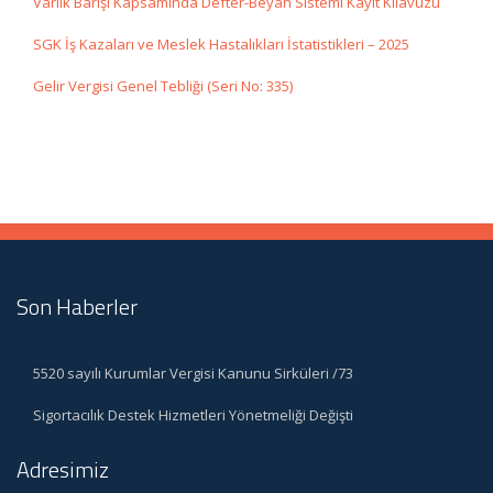
Varlık Barışı Kapsamında Defter-Beyan Sistemi Kayıt Kılavuzu
SGK İş Kazaları ve Meslek Hastalıkları İstatistikleri – 2025
Gelir Vergisi Genel Tebliği (Seri No: 335)
Son Haberler
5520 sayılı Kurumlar Vergisi Kanunu Sirküleri /73
Sigortacılık Destek Hizmetleri Yönetmeliği Değişti
Adresimiz