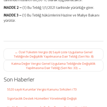
tarihinden itibaren 86,00 TL olarak uygulanacaktır.
MADDE 2 –
(1) Bu Tebliğ 1/1/2021 tarihinde yürürlüğe girer.
MADDE 3 –
(1) Bu Tebliğ hükümlerini Hazine ve Maliye Bakanı
yürütür.
Post
←
Özel Tüketim Vergisi (II) Sayılı Liste Uygulama Genel
navigation
Tebliğinde Değişiklik Yapılmasına Dair Tebliğ (Seri No: 8)
Katma Değer Vergisi Genel Uygulama Tebliğinde Değişiklik
Yapılmasına Dair Tebliğ (Seri No: 33)
→
Son Haberler
5520 sayılı Kurumlar Vergisi Kanunu Sirküleri /73
Sigortacılık Destek Hizmetleri Yönetmeliği Değişti