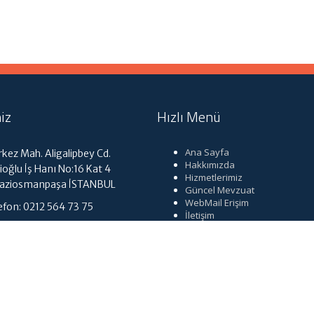
iz
Hızlı Menü
Ana Sayfa
kez Mah. Aligalipbey Cd.
Hakkımızda
ioğlu İş Hanı No:16 Kat 4
Hizmetlerimiz
Gaziosmanpaşa İSTANBUL
Güncel Mevzuat
WebMail Erişim
efon: 0212 564 73 75
İletişim
tmuhasebe@gmail.com