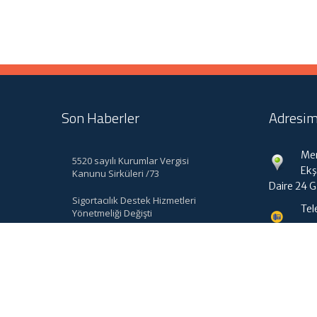
Son Haberler
Adresim
Mer
5520 sayılı Kurumlar Vergisi
Ekş
Kanunu Sirküleri /73
Daire 24 
Sigortacılık Destek Hizmetleri
Tel
Yönetmeliği Değişti
bk