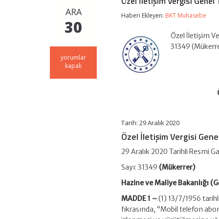
Özel İletişim Vergisi Genel 
ARA
Haberi Ekleyen:
BKT Muhasebe
30
Özel İletişim Ve
31349 (Mükerre
Özel
yorumlar
İletişim
kapalı
Vergisi
Genel
Tebliği
(Seri
No:
19)
Tarih: 29 Aralık 2020
için
Özel İletişim Vergisi Genel
29 Aralık 2020 Tarihli Resmi G
Sayı: 31349
(Mükerrer)
Hazine ve Maliye Bakanlığı (Ge
MADDE 1 –
(1) 13/7/1956 tarihl
fıkrasında, “Mobil telefon abon