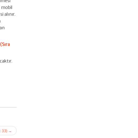
ülmesi
n mobil
i alınır.
n
yan
(Sıra
caktır.
: 33)
→