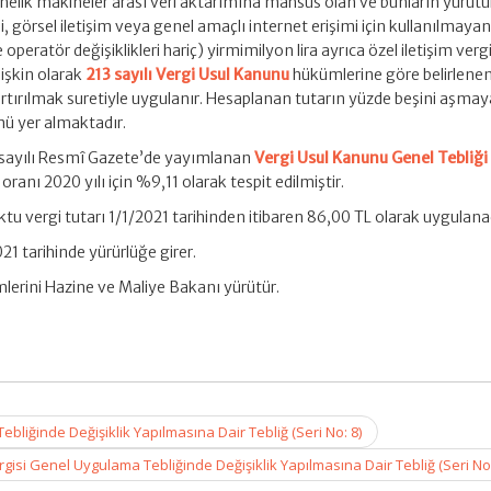
nelik makineler arası veri aktarımına mahsus olan ve bunların yürüt
li, görsel iletişim veya genel amaçlı internet erişimi için kullanılmaya
e operatör değişiklikleri hariç) yirmimilyon lira ayrıca özel iletişim vergis
ilişkin olarak
213 sayılı Vergi Usul Kanunu
hükümlerine göre belirlene
tırılmak suretiyle uygulanır. Hesaplanan tutarın yüzde beşini aşma
mü yer almaktadır.
8 sayılı Resmî Gazete’de yayımlanan
Vergi Usul Kanunu Genel Tebliği 
ranı 2020 yılı için %9,11 olarak tespit edilmiştir.
u vergi tutarı 1/1/2021 tarihinden itibaren 86,00 TL olarak uygulana
021 tarihinde yürürlüğe girer.
mlerini Hazine ve Maliye Bakanı yürütür.
Tebliğinde Değişiklik Yapılmasına Dair Tebliğ (Seri No: 8)
isi Genel Uygulama Tebliğinde Değişiklik Yapılmasına Dair Tebliğ (Seri No