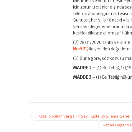
izlenmesi ve yürütülmesine yö
için zorunlu olanlar dışında ses
telefon aboneliğinin ilk tesisi il
Bu tutar, her yıl bir önceki yıla 
yeniden değerleme oranında ar
kesirler dikkate alınmaz.” hük
(2) 28/11/2020 tarihli ve 3131
No:521)
ile yeniden değerleme o
(3) Buna göre, söz konusu makt
MADDE 2 –
(1) Bu Tebliğ 1/1/2
MADDE 3 –
(1) Bu Tebliğ hükü
Post
←
Özel Tüketim Vergisi (II) Sayılı Liste Uygulama Genel 
navigation
Katma Değer Verg