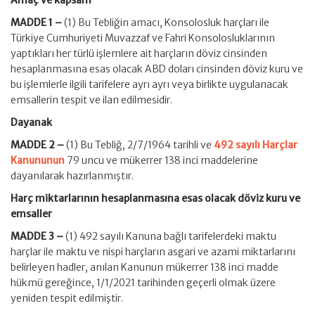
Amaç ve kapsam
MADDE 1 –
(1) Bu Tebliğin amacı, Konsolosluk harçları ile
Türkiye Cumhuriyeti Muvazzaf ve Fahri Konsolosluklarının
yaptıkları her türlü işlemlere ait harçların döviz cinsinden
hesaplanmasına esas olacak ABD doları cinsinden döviz kuru ve
bu işlemlerle ilgili tarifelere ayrı ayrı veya birlikte uygulanacak
emsallerin tespit ve ilan edilmesidir.
Dayanak
MADDE 2 –
(1) Bu Tebliğ, 2/7/1964 tarihli ve
492 sayılı Harçlar
Kanununun
79 uncu ve mükerrer 138 inci maddelerine
dayanılarak hazırlanmıştır.
Harç miktarlarının hesaplanmasına esas olacak döviz kuru ve
emsaller
MADDE 3 –
(1) 492 sayılı Kanuna bağlı tarifelerdeki maktu
harçlar ile maktu ve nispi harçların asgari ve azami miktarlarını
belirleyen hadler, anılan Kanunun mükerrer 138 inci madde
hükmü gereğince, 1/1/2021 tarihinden geçerli olmak üzere
yeniden tespit edilmiştir.