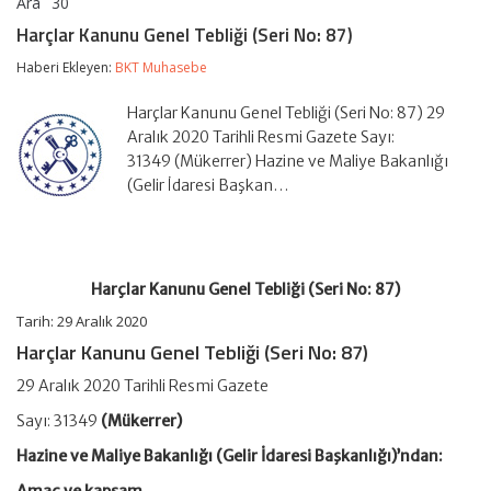
Ara
30
Harçlar
yorumlar kapalı
Kanunu
Harçlar Kanunu Genel Tebliği (Seri No: 87)
Genel
Tebliği
Haberi Ekleyen:
BKT Muhasebe
(Seri
No:
Harçlar Kanunu Genel Tebliği (Seri No: 87) 29
87)
için
Aralık 2020 Tarihli Resmi Gazete Sayı:
31349 (Mükerrer) Hazine ve Maliye Bakanlığı
(Gelir İdaresi Başkan…
Harçlar Kanunu Genel Tebliği (Seri No: 87)
Tarih: 29 Aralık 2020
Harçlar Kanunu Genel Tebliği (Seri No: 87)
29 Aralık 2020 Tarihli Resmi Gazete
Sayı: 31349
(Mükerrer)
Hazine ve Maliye Bakanlığı (Gelir İdaresi Başkanlığı)’ndan: