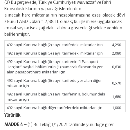
(2) Bu çerçevede, Türkiye Cumhuriyeti Muvazzaf ve Fahri
Konsolosluklarının yapacağı işlemlerden
alınacak harç miktarlarının hesaplanmasına esas olacak dövi
z kuru 1 ABD Doları = 7,88 TL olarak; bu işlemlere uygulanacak
emsal sayılar ise aşağıdaki tabloda gösterildiği şekilde yeniden
belirlenmiştir.
492 sayılı Kanuna bağlı (2) sayılı tarifedeki miktarlar için
4,290
492 sayılı Kanuna bağlı (5) sayılı tarifedeki miktarlar için
2,080
492 sayılı Kanuna bağlı (6) sayılı tarifenin “I-Pasaport
Harçları” başlıklı bölümünün (1) numaralı fıkrasında yer
0,630
alan pasaport harcı miktarları için
492 sayılı Kanuna bağlı (6) sayılı tarifede yer alan diğer
0,570
miktarlar için
492 sayılı Kanuna bağlı (7) sayılı tarifenin II. bölümündeki
1,680
miktarlar için
492 sayılı Kanuna bağlı diğer tarifelerdeki miktarlar için
1,000
Yürürlük
MADDE 4 –
(1) Bu Tebliğ 1/1/2021 tarihinde yürürlüğe girer.