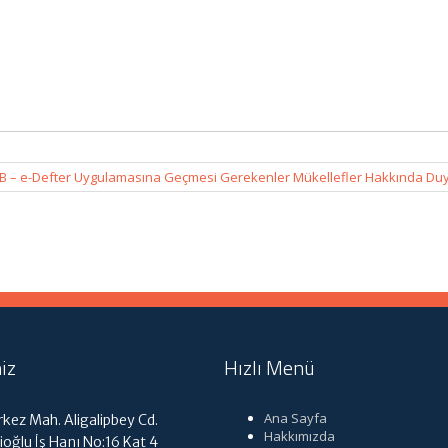
B – e-Defter Uygulamasına Geçmesi Gerekenler Mükellefler Hakkında Du
iz
Hızlı Menü
Ana Sayfa
kez Mah. Aligalipbey Cd.
Hakkımızda
ioğlu İş Hanı No:16 Kat 4