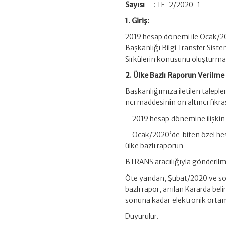
Sayısı
: TF-2/2020-1
1. Giriş:
2019 hesap dönemi ile Ocak/2020
Başkanlığı Bilgi Transfer Siste
Sirkülerin konusunu oluşturma
2. Ülke Bazlı Raporun Verilme
Başkanlığımıza iletilen taleple
ncı maddesinin on altıncı fıkra
– 2019 hesap dönemine ilişkin i
– Ocak/2020’de biten özel hes
ülke bazlı raporun
BTRANS aracılığıyla gönderilme
Öte yandan, Şubat/2020 ve sonr
bazlı rapor, anılan Kararda belir
sonuna kadar elektronik ortam
Duyurulur.