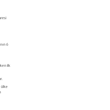
aresi
ının 6
ken ilk
r.
 ülke
n