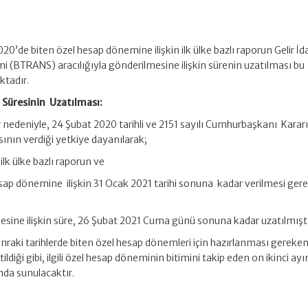
’de biten özel hesap dönemine ilişkin ilk ülke bazlı raporun Gelir İd
mi (BTRANS) aracılığıyla gönderilmesine ilişkin sürenin uzatılması bu
ktadır.
 Süresinin Uzatılması:
r nedeniyle, 24 Şubat 2020 tarihli ve 2151 sayılı Cumhurbaşkanı Karar
sının verdiği yetkiye dayanılarak;
lk ülke bazlı raporun ve
ap dönemine ilişkin 31 Ocak 2021 tarihi sonuna kadar verilmesi gere
sine ilişkin süre, 26 Şubat 2021 Cuma günü sonuna kadar uzatılmıştı
aki tarihlerde biten özel hesap dönemleri için hazırlanması gereken
tildiği gibi, ilgili özel hesap döneminin bitimini takip eden on ikinci ayı
da sunulacaktır.