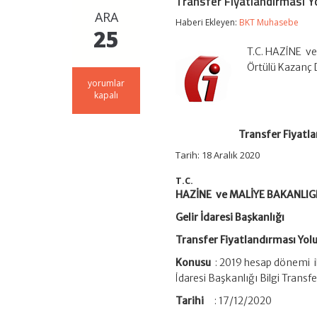
Transfer Fiyatlandırması Y
ARA
Haberi Ekleyen:
BKT Muhasebe
25
T.C. HAZİNE ve
Örtülü Kazanç 
Transfer
yorumlar
Fiyatlandırması
kapalı
Yoluyla
Örtülü
Kazanç
Transfer Fiyatl
Dağıtımı
Hakkında
Tarih: 18 Aralık 2020
Sirküler/2
için
T.C.
HAZİNE ve MALİYE BAKANLIG
Gelir İdaresi Başkanlığı
Transfer Fiyatlandırması Yol
Konusu
: 2019 hesap dönemi il
İdaresi Başkanlığı Bilgi Transf
Tarihi
: 17/12/2020