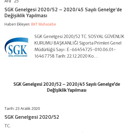
Ara
25
SGK
yorumlar kapalı
Genelgesi
SGK Genelgesi 2020/52 – 2020/45 Sayılı Genelge’de
2020/52
Değişiklik Yapılması
–
2020/45
Haberi Ekleyen:
BKT Muhasebe
Sayılı
Genelge’de
Değişiklik
SGK Genelgesi 2020/52 TC. SOSYAL GÜVENLİK
Yapılması
KURUMU BAŞKANLIĞI Sigorta Primleri Genel
için
Müdürlüğü Sayı : E-66454725-010.06.01-
16467758 Tarih: 22.12.2020 Ko…
SGK Genelgesi 2020/52 – 2020/45 Sayılı Genelge’de
Değişiklik Yapılması
Tarih: 23 Aralık 2020
SGK Genelgesi 2020/52
TC.