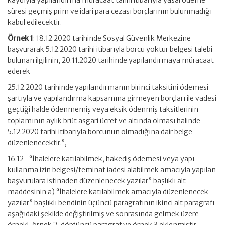
kaydıyla yapılandırma müracaat tarihi itibarıyla yasal ödeme
süresi geçmiş prim ve idari para cezası borçlarının bulunmadığı
kabul edilecektir.
Örnek 1
: 18.12.2020 tarihinde Sosyal Güvenlik Merkezine
başvurarak 5.12.2020 tarihi itibarıyla borcu yoktur belgesi talebi
bulunan ilgilinin, 20.11.2020 tarihinde yapılandırmaya müracaat
ederek
25.12.2020 tarihinde yapılandırmanın birinci taksitini ödemesi
şartıyla ve yapılandırma kapsamına girmeyen borçları ile vadesi
geçtiği halde ödenmemiş veya eksik ödenmiş taksitlerinin
toplamının aylık brüt asgari ücret ve altında olması halinde
5.12.2020 tarihi itibarıyla borcunun olmadığına dair belge
düzenlenecektir.”,
16.12- “İhalelere katılabilmek, hakediş ödemesi veya yapı
kullanma izin belgesi/teminat iadesi alabilmek amacıyla yapılan
başvurulara istinaden düzenlenecek yazılar” başlıklı alt
maddesinin a) “İhalelere katılabilmek amacıyla düzenlenecek
yazılar” başlıklı bendinin üçüncü paragrafının ikinci alt paragrafı
aşağıdaki şekilde değiştirilmiş ve sonrasında gelmek üzere