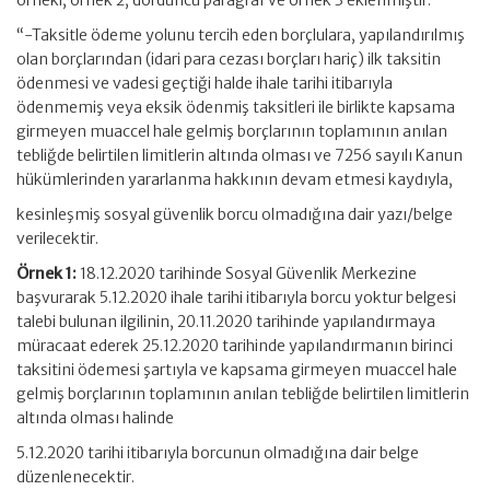
örnekl, örnek 2, dördüncü paragraf ve örnek 3 eklenmiştir.
“-Taksitle ödeme yolunu tercih eden borçlulara, yapılandırılmış
olan borçlarından (idari para cezası borçları hariç) ilk taksitin
ödenmesi ve vadesi geçtiği halde ihale tarihi itibarıyla
ödenmemiş veya eksik ödenmiş taksitleri ile birlikte kapsama
girmeyen muaccel hale gelmiş borçlarının toplamının anılan
tebliğde belirtilen limitlerin altında olması ve 7256 sayılı Kanun
hükümlerinden yararlanma hakkının devam etmesi kaydıyla,
kesinleşmiş sosyal güvenlik borcu olmadığına dair yazı/belge
verilecektir.
Örnek 1:
18.12.2020 tarihinde Sosyal Güvenlik Merkezine
başvurarak 5.12.2020 ihale tarihi itibarıyla borcu yoktur belgesi
talebi bulunan ilgilinin, 20.11.2020 tarihinde yapılandırmaya
müracaat ederek 25.12.2020 tarihinde yapılandırmanın birinci
taksitini ödemesi şartıyla ve kapsama girmeyen muaccel hale
gelmiş borçlarının toplamının anılan tebliğde belirtilen limitlerin
altında olması halinde
5.12.2020 tarihi itibarıyla borcunun olmadığına dair belge
düzenlenecektir.