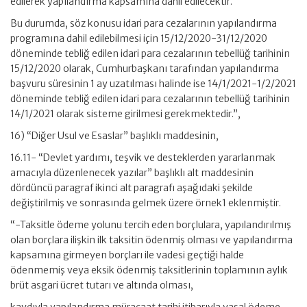
edilerek yapılandırma kapsamına dahil edilecektir.
Bu durumda, söz konusu idari para cezalarının yapılandırma
programına dahil edilebilmesi için 15/12/2020-31/12/2020
döneminde tebliğ edilen idari para cezalarının tebellüğ tarihinin
15/12/2020 olarak, Cumhurbaşkanı tarafından yapılandırma
başvuru süresinin 1 ay uzatılması halinde ise 14/1/2021-1/2/2021
döneminde tebliğ edilen idari para cezalarının tebellüğ tarihinin
14/1/2021 olarak sisteme girilmesi gerekmektedir.”,
16) “Diğer Usul ve Esaslar” başlıklı maddesinin,
16.11- “Devlet yardımı, teşvik ve desteklerden yararlanmak
amacıyla düzenlenecek yazılar” başlıklı alt maddesinin
dördüncü paragraf ikinci alt paragrafı aşağıdaki şekilde
değiştirilmiş ve sonrasında gelmek üzere örnek1 eklenmiştir.
“-Taksitle ödeme yolunu tercih eden borçlulara, yapılandırılmış
olan borçlara ilişkin ilk taksitin ödenmiş olması ve yapılandırma
kapsamına girmeyen borçları ile vadesi geçtiği halde
ödenmemiş veya eksik ödenmiş taksitlerinin toplamının aylık
brüt asgari ücret tutarı ve altında olması,