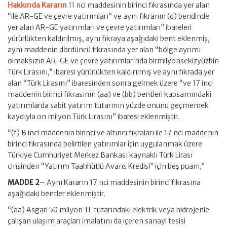
Hakkında Kararın
11 nci maddesinin birinci fıkrasında yer alan
“ile AR-GE ve çevre yatırımları” ve aynı fıkranın (d) bendinde
yer alan AR-GE yatırımları ve çevre yatırımları” ibareleri
yürürlükten kaldırılmış, aynı fıkraya aşağıdaki bent eklenmiş,
aynı maddenin dördüncü fıkrasında yer alan “bölge ayrımı
olmaksızın AR-GE ve çevre yatırımlarında birmilyonsekizyüzbin
Türk Lirasını,” ibaresi yürürlükten kaldırılmış ve aynı fıkrada yer
alan “Türk Lirasını” ibaresinden sonra gelmek üzere “ve 17 inci
maddenin birinci fıkrasının (aa) ve (bb) bentleri kapsamındaki
yatırımlarda sabit yatırım tutarının yüzde onunu geçmemek
kaydıyla on milyon Türk Lirasını” ibaresi eklenmiştir.
“(f) B inci maddenin birinci ve altıncı fıkraları ile 17 nci maddenin
birinci fıkrasında belirtilen yatırımlar için uygulanmak üzere
Türkiye Cumhuriyet Merkez Bankası kaynaklı Türk Lirası
cinsinden “Yatırım Taahhütlü Avans Kredisi” için beş puanı,”
MADDE 2
– Aynı Kararın 17 nci maddesinin birinci fıkrasına
aşağıdaki bentler eklenmiştir.
“(aa) Asgari 50 milyon TL tutarındaki elektrik veya hidrojenle
çalışan ulaşım araçları imalatını da içeren sanayi tesisi