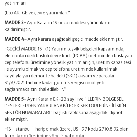
yatırımları.
(bb) AR-GE ve çevre yatırımları.”
MADDE 3-
Aynı Kararın 19 uncu maddesi yürürlükten
kaldırılmıştır.
MADDE 4-
Aynı Karara aşağıdaki geçici madde eklenmiştir.
“GEÇİCİ MADDE 15- (1) Yatırım teşvik belgeleri kapsamında,
elemanları dizili baskılı devre kartı (PCBA) üretiminden başlayan
cep telefonu üretimine yönelik yatırımlar için, üretim kapasitesi
ile uyumlu olmak ve cep telefonu üretiminde kullanılmak
kaydıyla yarı demonte haldeki (SKD) aksam ve parçalar
31/8/2021 tarihine kadar gümrük vergisi muafiyeti
sağlanmaksızın ithal edilebilir.”
MADDE 5-
Aynı Kararın EK-2B sayılı ve “İLLERİN BÖLGESEL
DESTEKLERDEN YARARLANABİLECEK SEKTÖRLERİNE İLİŞKİN
SEKTÖR NUMARALARI” başlıklı tablosuna aşağıdaki dipnot
eklenmiştir.
“13- İstanbul İli hariç olmak üzere, US- 97 kodu 2710.8.02 olan
ferro-krom üretimine yönelik yatırımlar.”