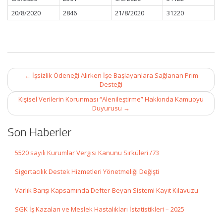
20/8/2020
2846
21/8/2020
31220
Post
←
İşsizlik Ödeneği Alırken İşe Başlayanlara Sağlanan Prim
navigation
Desteği
Kişisel Verilerin Korunması “Alenileştirme” Hakkında Kamuoyu
Duyurusu
→
Son Haberler
5520 sayılı Kurumlar Vergisi Kanunu Sirküleri /73
Sigortacılık Destek Hizmetleri Yönetmeliği Değişti
Varlık Barışı Kapsamında Defter-Beyan Sistemi Kayıt Kılavuzu
SGK İş Kazaları ve Meslek Hastalıkları İstatistikleri – 2025