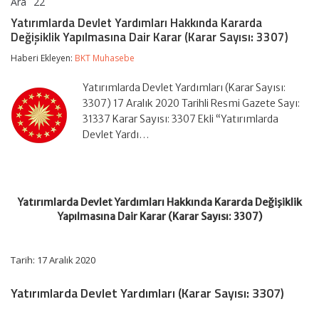
Ara
22
Yatırımlarda
yorumlar kapalı
Devlet
Yatırımlarda Devlet Yardımları Hakkında Kararda
Yardımları
Değişiklik Yapılmasına Dair Karar (Karar Sayısı: 3307)
Hakkında
Kararda
Haberi Ekleyen:
BKT Muhasebe
Değişiklik
Yapılmasına
Dair
Yatırımlarda Devlet Yardımları (Karar Sayısı:
Karar
3307) 17 Aralık 2020 Tarihli Resmi Gazete Sayı:
(Karar
31337 Karar Sayısı: 3307 Ekli “Yatırımlarda
Sayısı:
Devlet Yardı…
3307)
için
Yatırımlarda Devlet Yardımları Hakkında Kararda Değişiklik
Yapılmasına Dair Karar (Karar Sayısı: 3307)
Tarih: 17 Aralık 2020
Yatırımlarda Devlet Yardımları (Karar Sayısı: 3307)