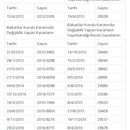
Tarihi
Sayısı
Tarihi
Sayısı
15/6/2012
2012/3305
19/6/2012
28328
Bakanlar Kurulu Kararında
Bakanlar Kurulu Kararında
Değişiklik Yapan Kararların
Değişiklik Yapan Kararların
Yayımlandığı Resmi Gazetenin
Tarihi
Sayısı
Tarihi
Sayısı
2/10/2012
2012/3802
13/10/2012
28440
28/1/2013
2013/4288
15/2/2013
28560
27/5/2013
2013/4763
30/5/2013
28662
27/1/2014
2014/6058
9/5/2014
28995
30/6/2014
2014/6588
6/8/2014
29080
15/12/2014
2014/7273
5/3/2015
29286
16/3/2015
2015/7496
8/4/2015
29320
20/8/2015
2015/8050
27/8/2015
29458
9/11/2015
2015/8216
19/11/2015
29537
29/2/2016
2016/8715
8/4/2016
29678