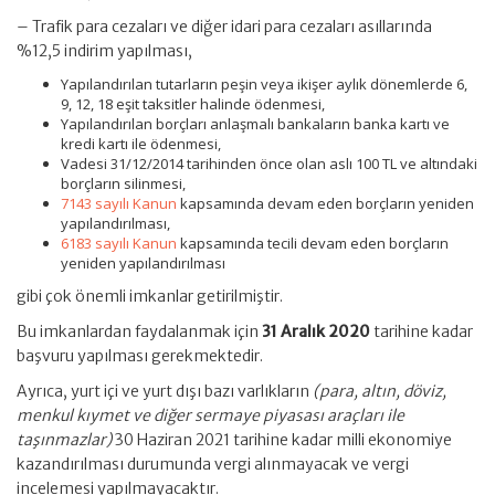
– Trafik para cezaları ve diğer idari para cezaları asıllarında
%12,5 indirim yapılması,
Yapılandırılan tutarların peşin veya ikişer aylık dönemlerde 6,
9, 12, 18 eşit taksitler halinde ödenmesi,
Yapılandırılan borçları anlaşmalı bankaların banka kartı ve
kredi kartı ile ödenmesi,
Vadesi 31/12/2014 tarihinden önce olan aslı 100 TL ve altındaki
borçların silinmesi,
7143 sayılı Kanun
kapsamında devam eden borçların yeniden
yapılandırılması,
6183 sayılı Kanun
kapsamında tecili devam eden borçların
yeniden yapılandırılması
gibi çok önemli imkanlar getirilmiştir.
Bu imkanlardan faydalanmak için
31 Aralık 2020
tarihine kadar
başvuru yapılması gerekmektedir.
Ayrıca, yurt içi ve yurt dışı bazı varlıkların
(para, altın, döviz,
menkul kıymet ve diğer sermaye piyasası araçları ile
taşınmazlar)
30 Haziran 2021 tarihine kadar milli ekonomiye
kazandırılması durumunda vergi alınmayacak ve vergi
incelemesi yapılmayacaktır.