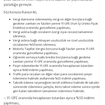
yürürlüğe girmiştir.
Söz konusu Kanun ile;
Vergi dairesine ödenmemiş vergi ve diğer borçlara bağlı
gecikme zamları ve faizleri yerine Yİ-ÜFE (Yurt İçi Üretici Fiyat
Endeksi) oranında güncelleme yapılması,
Vergi aslına bağlı cezaların (vergi ziyaı cezası) tamamının
silinmesi,
Vergi aslına bağlı olmayan usulsüzlük ve özel usulsüzlük
cezalarının %50’sinin silinmesi,
Motorlu Taşıtlar Vergisi borcuna bağlı faizler yerine Yİ-ÜFE
oranında güncelleme yapılması,
Öğrenim ve/veya katkı kredisi borçlarına bağlı gecikme
zamları yerine Yİ-ÜFE oranında güncelleme yapılması,
Peşin ödemelerde Yİ-ÜFE oranında hesaplanan tutardan
ayrıca %90 indirim yapılması,
Trafik para cezaları ve diğer idari para cezalarının peşin
ödenmesi halinde asıllarında %25 indirim yapılması,
Taksitli ödeme seçeneğinin tercih edilmesi halinde ilk taksitin
süresinde ödenmesi şartıyla, ikinci taksit ödeme süresi içinde
geri kalan taksitlerin tamamının ödenmesi halinde;
– Yİ-ÜFE oranında hesaplanan tutardan ayrıca %50 indirim
yapılması,