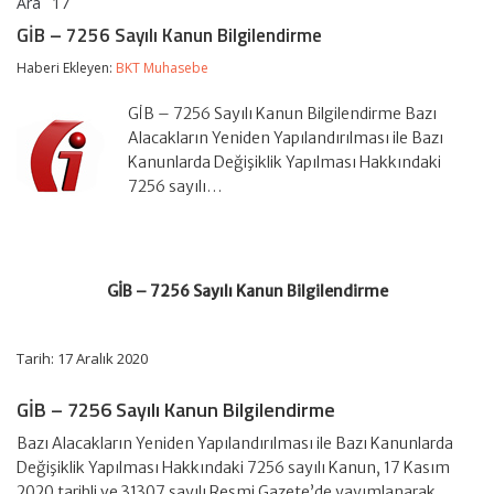
Ara
17
GİB
yorumlar kapalı
–
GİB – 7256 Sayılı Kanun Bilgilendirme
7256
Sayılı
Haberi Ekleyen:
BKT Muhasebe
Kanun
Bilgilendirme
GİB – 7256 Sayılı Kanun Bilgilendirme Bazı
için
Alacakların Yeniden Yapılandırılması ile Bazı
Kanunlarda Değişiklik Yapılması Hakkındaki
7256 sayılı…
GİB – 7256 Sayılı Kanun Bilgilendirme
Tarih: 17 Aralık 2020
GİB – 7256 Sayılı Kanun Bilgilendirme
Bazı Alacakların Yeniden Yapılandırılması ile Bazı Kanunlarda
Değişiklik Yapılması Hakkındaki 7256 sayılı Kanun, 17 Kasım
2020 tarihli ve 31307 sayılı Resmi Gazete’de yayımlanarak