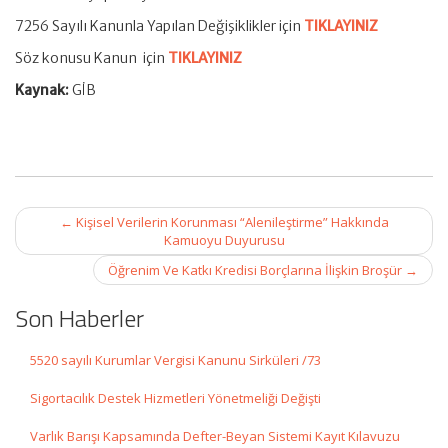
7256 Sayılı Kanunla Yapılan Değişiklikler için
TIKLAYINIZ
Söz konusu Kanun için
TIKLAYINIZ
Kaynak:
GİB
Post
←
Kişisel Verilerin Korunması “Alenileştirme” Hakkında
navigation
Kamuoyu Duyurusu
Öğrenim Ve Katkı Kredisi Borçlarına İlişkin Broşür
→
Son Haberler
5520 sayılı Kurumlar Vergisi Kanunu Sirküleri /73
Sigortacılık Destek Hizmetleri Yönetmeliği Değişti
Varlık Barışı Kapsamında Defter-Beyan Sistemi Kayıt Kılavuzu