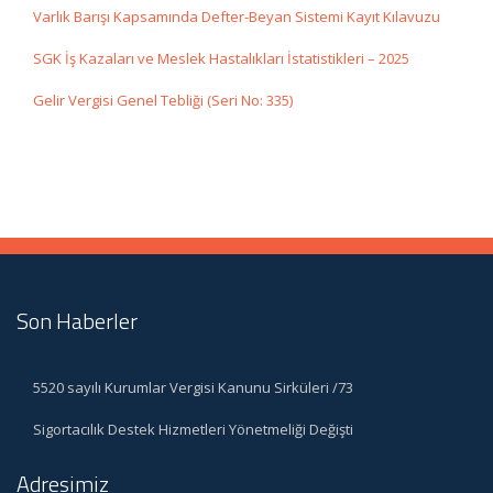
Varlık Barışı Kapsamında Defter-Beyan Sistemi Kayıt Kılavuzu
SGK İş Kazaları ve Meslek Hastalıkları İstatistikleri – 2025
Gelir Vergisi Genel Tebliği (Seri No: 335)
Son Haberler
5520 sayılı Kurumlar Vergisi Kanunu Sirküleri /73
Sigortacılık Destek Hizmetleri Yönetmeliği Değişti
Adresimiz