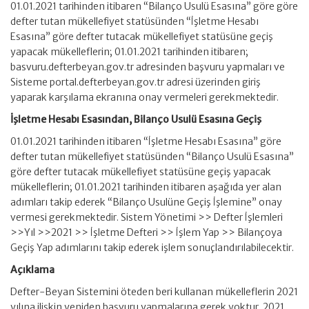
01.01.2021 tarihinden itibaren “Bilanço Usulü Esasına” göre göre
defter tutan mükellefiyet statüsünden “İşletme Hesabı
Esasına” göre defter tutacak mükellefiyet statüsüne geçiş
yapacak mükelleflerin; 01.01.2021 tarihinden itibaren;
basvuru.defterbeyan.gov.tr adresinden başvuru yapmaları ve
Sisteme portal.defterbeyan.gov.tr adresi üzerinden giriş
yaparak karşılama ekranına onay vermeleri gerekmektedir.
İşletme Hesabı Esasından, Bilanço Usulü Esasına Geçiş
01.01.2021 tarihinden itibaren “İşletme Hesabı Esasına” göre
defter tutan mükellefiyet statüsünden “Bilanço Usulü Esasına”
göre defter tutacak mükellefiyet statüsüne geçiş yapacak
mükelleflerin; 01.01.2021 tarihinden itibaren aşağıda yer alan
adımları takip ederek “Bilanço Usulüne Geçiş İşlemine” onay
vermesi gerekmektedir. Sistem Yönetimi >> Defter İşlemleri
>>Yıl >>2021 >> İşletme Defteri >> İşlem Yap >> Bilançoya
Geçiş Yap adımlarını takip ederek işlem sonuçlandırılabilecektir.
Açıklama
Defter-Beyan Sistemini öteden beri kullanan mükelleflerin 2021
yılına ilişkin yeniden başvuru yapmalarına gerek yoktur. 2021