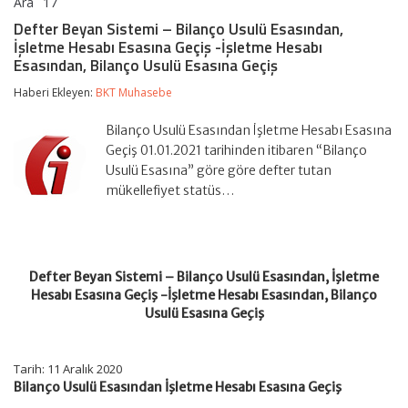
Ara
17
Defter
yorumlar kapalı
Beyan
Defter Beyan Sistemi – Bilanço Usulü Esasından,
Sistemi
İşletme Hesabı Esasına Geçiş -İşletme Hesabı
–
Esasından, Bilanço Usulü Esasına Geçiş
Bilanço
Usulü
Haberi Ekleyen:
BKT Muhasebe
Esasından,
İşletme
Hesabı
Bilanço Usulü Esasından İşletme Hesabı Esasına
Esasına
Geçiş 01.01.2021 tarihinden itibaren “Bilanço
Geçiş
Usulü Esasına” göre göre defter tutan
-İşletme
Hesabı
mükellefiyet statüs…
Esasından,
Bilanço
Usulü
Esasına
Geçiş
Defter Beyan Sistemi – Bilanço Usulü Esasından, İşletme
için
Hesabı Esasına Geçiş -İşletme Hesabı Esasından, Bilanço
Usulü Esasına Geçiş
Tarih: 11 Aralık 2020
Bilanço Usulü Esasından İşletme Hesabı Esasına Geçiş