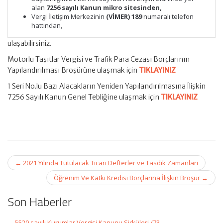
alan
7256 sayılı Kanun mikro sitesinden,
Vergi İletişim Merkezinin
(VİMER) 189
numaralı telefon
hattından,
ulaşabilirsiniz.
Motorlu Taşıtlar Vergisi ve Trafik Para Cezası Borçlarının
Yapılandırılması Broşürüne ulaşmak için
TIKLAYINIZ
1 Seri No.lu Bazı Alacakların Yeniden Yapılandırılmasına İlişkin
7256 Sayılı Kanun Genel Tebliğine ulaşmak için
TIKLAYINIZ
Post
←
2021 Yılında Tutulacak Ticari Defterler ve Tasdik Zamanları
navigation
Öğrenim Ve Katkı Kredisi Borçlarına İlişkin Broşür
→
Son Haberler
5520 sayılı Kurumlar Vergisi Kanunu Sirküleri /73