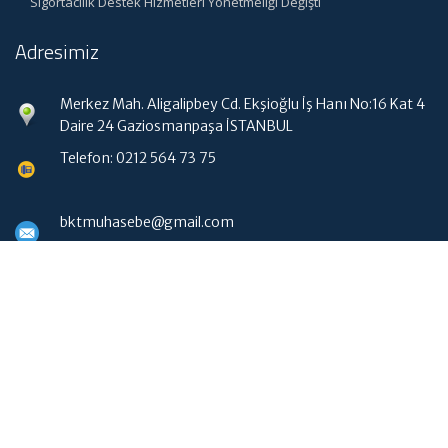
Sigortacılık Destek Hizmetleri Yönetmeliği Değişti
Adresimiz
Merkez Mah. Aligalipbey Cd. Ekşioğlu İş Hanı No:16 Kat 4
Daire 24 Gaziosmanpaşa İSTANBUL
Telefon: 0212 564 73 75
bktmuhasebe@gmail.com
Hızlı Menü
Ana Sayfa
Hakkımızda
Hizmetlerimiz
Güncel Mevzuat
WebMail Erişim
İletişim