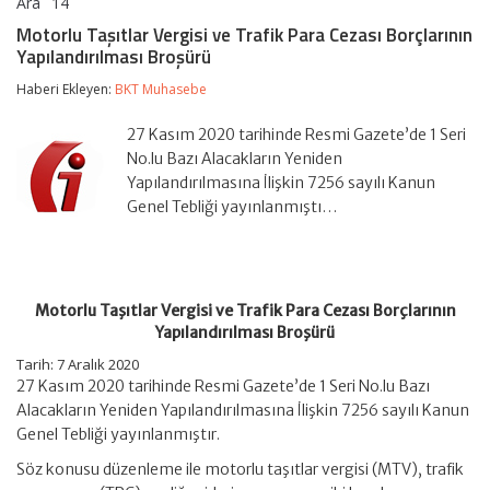
Ara
14
Motorlu
yorumlar kapalı
Taşıtlar
Motorlu Taşıtlar Vergisi ve Trafik Para Cezası Borçlarının
Vergisi
Yapılandırılması Broşürü
ve
Trafik
Haberi Ekleyen:
BKT Muhasebe
Para
Cezası
Borçlarının
27 Kasım 2020 tarihinde Resmi Gazete’de 1 Seri
Yapılandırılması
No.lu Bazı Alacakların Yeniden
Broşürü
Yapılandırılmasına İlişkin 7256 sayılı Kanun
için
Genel Tebliği yayınlanmıştı…
Motorlu Taşıtlar Vergisi ve Trafik Para Cezası Borçlarının
Yapılandırılması Broşürü
Tarih: 7 Aralık 2020
27 Kasım 2020 tarihinde Resmi Gazete’de 1 Seri No.lu Bazı
Alacakların Yeniden Yapılandırılmasına İlişkin 7256 sayılı Kanun
Genel Tebliği yayınlanmıştır.
Söz konusu düzenleme ile motorlu taşıtlar vergisi (MTV), trafik