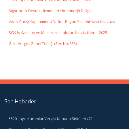
Sigortacılık Destek Hizmetleri Yönetmeliği Değişti
Varlık Barışı Kapsamında Defter-Beyan Sistemi Kayıt Kılavuzu
SGK İş Kazaları ve Meslek Hastalıkları İstatistikleri – 2025
Gelir Vergisi Genel Tebliği (Seri No: 335)
Son Haberler
5520 sayılı Kurumlar Vergisi Kanunu Sirküleri /73