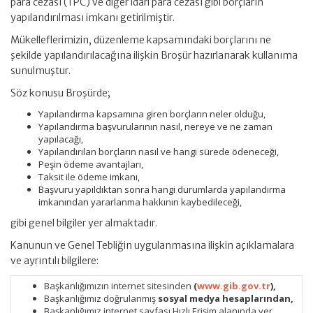
para cezası (TPC) ve diğer idari para cezası gibi borçların
yapılandırılması imkanı getirilmiştir.
Mükelleflerimizin, düzenleme kapsamındaki borçlarını ne
şekilde yapılandırılacağına ilişkin Broşür hazırlanarak kullanıma
sunulmuştur.
Söz konusu Broşürde;
Yapılandırma kapsamına giren borçların neler olduğu,
Yapılandırma başvurularının nasıl, nereye ve ne zaman
yapılacağı,
Yapılandırılan borçların nasıl ve hangi sürede ödeneceği,
Peşin ödeme avantajları,
Taksit ile ödeme imkanı,
Başvuru yapıldıktan sonra hangi durumlarda yapılandırma
imkanından yararlanma hakkının kaybedileceği,
gibi genel bilgiler yer almaktadır.
Kanunun ve Genel Tebliğin uygulanmasına ilişkin açıklamalara
ve ayrıntılı bilgilere:
Başkanlığımızın internet sitesinden
(
www.gib.gov.tr
),
Başkanlığımız doğrulanmış
sosyal medya hesaplarından,
Başkanlığımız internet sayfası Hızlı Erişim alanında yer