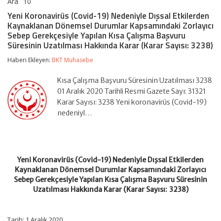
Ara
10
Yeni
yorumlar kapalı
Koronavirüs
Yeni Koronavirüs (Covid-19) Nedeniyle Dışsal Etkilerden
(Covid-
Kaynaklanan Dönemsel Durumlar Kapsamındaki Zorlayıcı
19)
Sebep Gerekçesiyle Yapılan Kısa Çalışma Başvuru
Nedeniyle
Süresinin Uzatılması Hakkında Karar (Karar Sayısı: 3238)
Dışsal
Etkilerden
Haberi Ekleyen:
Kaynaklanan
BKT Muhasebe
Dönemsel
Durumlar
Kısa Çalışma Başvuru Süresinin Uzatılması 3238
Kapsamındaki
01 Aralık 2020 Tarihli Resmi Gazete Sayı: 31321
Zorlayıcı
Sebep
Karar Sayısı: 3238 Yeni koronavirüs (Covid-19)
Gerekçesiyle
nedeniyl…
Yapılan
Kısa
Çalışma
Başvuru
Süresinin
Yeni Koronavirüs (Covid-19) Nedeniyle Dışsal Etkilerden
Uzatılması
Hakkında
Kaynaklanan Dönemsel Durumlar Kapsamındaki Zorlayıcı
Karar
Sebep Gerekçesiyle Yapılan Kısa Çalışma Başvuru Süresinin
(Karar
Uzatılması Hakkında Karar (Karar Sayısı: 3238)
Sayısı:
3238)
için
Tarih: 1 Aralık 2020