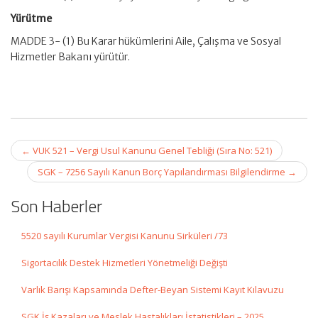
Yürütme
MADDE 3- (1) Bu Karar hükümlerini Aile, Çalışma ve Sosyal
Hizmetler Bakanı yürütür.
Post
←
VUK 521 – Vergi Usul Kanunu Genel Tebliği (Sıra No: 521)
navigation
SGK – 7256 Sayılı Kanun Borç Yapılandırması Bilgilendirme
→
Son Haberler
5520 sayılı Kurumlar Vergisi Kanunu Sirküleri /73
Sigortacılık Destek Hizmetleri Yönetmeliği Değişti
Varlık Barışı Kapsamında Defter-Beyan Sistemi Kayıt Kılavuzu
SGK İş Kazaları ve Meslek Hastalıkları İstatistikleri – 2025