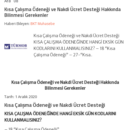
Ara
08
Kısa
yorumlar kapalı
Çalışma
Kısa Çalışma Ödeneği ve Nakdi Ücret Desteği Hakkında
Ödeneği
Bilinmesi Gerekenler
ve
Nakdi
Haberi Ekleyen:
BKT Muhasebe
Ücret
Desteği
Hakkında
Kısa Çalışma Ödeneği ve Nakdi Ücret Desteği
Bilinmesi
KISA ÇALIŞMA ÖDENEĞİNDE HANGİ EKSİK GÜN
Gerekenler
KODLARINI KULLANMALISINIZ? – 18 “Kısa
için
Çalışma Ödeneği” – 27-“Kısa..
Kısa Çalışma Ödeneği ve Nakdi Ücret Desteği Hakkında
Bilinmesi Gerekenler
Tarih: 1 Aralık 2020
Kısa Çalışma Ödeneği ve Nakdi Ücret Desteği
KISA ÇALIŞMA ÖDENEĞİNDE HANGİ EKSİK GÜN KODLARINI
KULLANMALISINIZ?
– 18 “Kısa Çalışma Ödeneği”