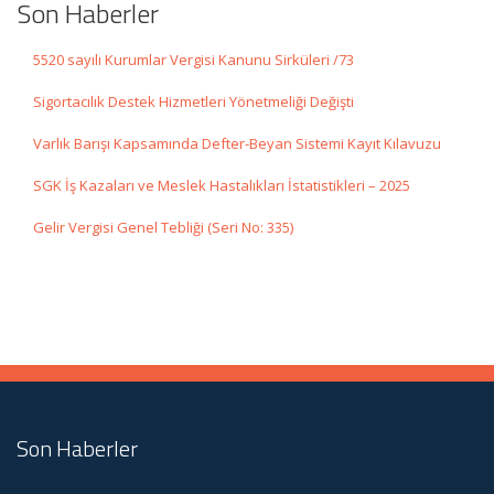
Son Haberler
5520 sayılı Kurumlar Vergisi Kanunu Sirküleri /73
Sigortacılık Destek Hizmetleri Yönetmeliği Değişti
Varlık Barışı Kapsamında Defter-Beyan Sistemi Kayıt Kılavuzu
SGK İş Kazaları ve Meslek Hastalıkları İstatistikleri – 2025
Gelir Vergisi Genel Tebliği (Seri No: 335)
Son Haberler