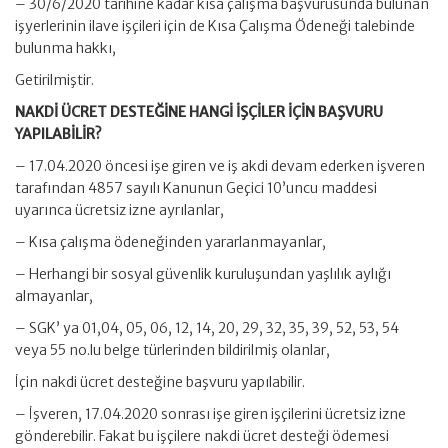
– 30/6/2020 tarihine kadar kısa çalışma başvurusunda bulunan
işyerlerinin ilave işçileri için de Kısa Çalışma Ödeneği talebinde
bulunma hakkı,
Getirilmiştir.
NAKDİ ÜCRET DESTEĞİNE HANGİ İŞÇİLER İÇİN BAŞVURU
YAPILABİLİR?
– 17.04.2020 öncesi işe giren ve iş akdi devam ederken işveren
tarafından 4857 sayılı Kanunun Geçici 10’uncu maddesi
uyarınca ücretsiz izne ayrılanlar,
– Kısa çalışma ödeneğinden yararlanmayanlar,
– Herhangi bir sosyal güvenlik kuruluşundan yaşlılık aylığı
almayanlar,
– SGK’ ya 01,04, 05, 06, 12, 14, 20, 29, 32, 35, 39, 52, 53, 54
veya 55 no.lu belge türlerinden bildirilmiş olanlar,
İçin nakdi ücret desteğine başvuru yapılabilir.
– İşveren, 17.04.2020 sonrası işe giren işçilerini ücretsiz izne
gönderebilir. Fakat bu işçilere nakdi ücret desteği ödemesi