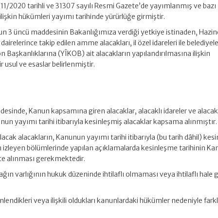
11/2020 tarihli ve 31307 sayılı Resmi Gazete’de yayımlanmış ve bazı
ilişkin hükümleri yayımı tarihinde yürürlüğe girmiştir.
nun 3 üncü maddesinin Bakanlığımıza verdiği yetkiye istinaden, Hazin
dairelerince takip edilen amme alacakları, il özel idareleri ile belediyel
 Başkanlıklarına (YÎKOB) ait alacakların yapılandırılmasına ilişkin
usul ve esaslar belirlenmiştir.
esinde, Kanun kapsamına giren alacaklar, alacaklı idareler ve alacak 
nun yayımı tarihi itibarıyla kesinleşmiş alacaklar kapsama alınmıştır.
ak alacakların, Kanunun yayımı tarihi itibarıyla (bu tarih dâhil) kes
n izleyen bölümlerinde yapılan açıklamalarda kesinleşme tarihinin K
kate alınması gerekmektedir.
ağın varlığının hukuk düzeninde ihtilaflı olmaması veya ihtilaflı hale
lendikleri veya ilişkili oldukları kanunlardaki hükümler nedeniyle farkl