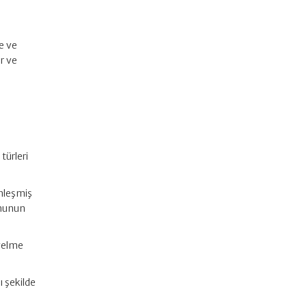
e ve
er ve
türleri
inleşmiş
anunun
 gelme
ı şekilde