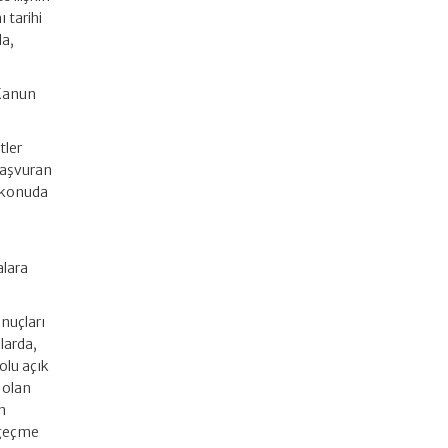
 tarihi
la,
 Kanun
tler
başvuran
ı konuda
,
alara
nuçları
larda,
olu açık
 olan
n
azgeçme