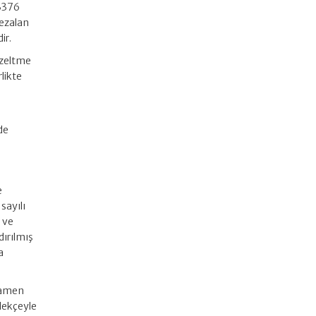
 3376
cezalan
ir.
düzeltme
likte
de
e
sayılı
 ve
dırılmış
a
mamen
lekçeyle