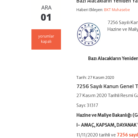
Bazı Alacakların Yeniden Yap
ARA
Haberi Ekleyen:
BKT Muhasebe
01
7256 Sayılı Kan
Hazine ve Mali
Bazı
yorumlar
Alacakların
kapalı
Yeniden
Yapılandırılmasına
İlişkin
Bazı Alacakların Yeniden
7256
Sayılı
Kanun
Tarih: 27 Kasım 2020
Genel
Tebliği
7256 Sayılı Kanun Genel Te
(Seri
No:
27 Kasım 2020 Tarihli Resmi G
1)
için
Sayı: 31317
Hazine ve Maliye Bakanlığı (G
I- AMAÇ, KAPSAM, DAYANAK
11/11/2020 tarihli ve
7256 sayıl