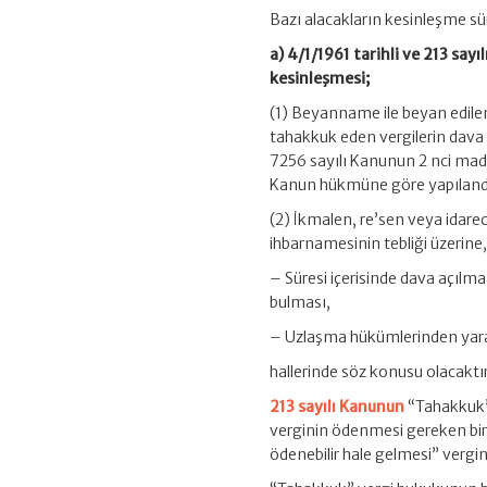
Bazı alacakların kesinleşme sür
a) 4/1/1961 tarihli ve 213 say
kesinleşmesi;
(1) Beyanname ile beyan edilen 
tahakkuk eden vergilerin dava
7256 sayılı Kanunun 2 nci madd
Kanun hükmüne göre yapıland
(2) İkmalen, re’sen veya idarece
ihbarnamesinin tebliği üzerine
– Süresi içerisinde dava açılm
bulması,
– Uzlaşma hükümlerinden yarar
hallerinde söz konusu olacaktır
213 sayılı Kanunun
“Tahakkuk” 
verginin ödenmesi gereken bir
ödenebilir hale gelmesi” vergi