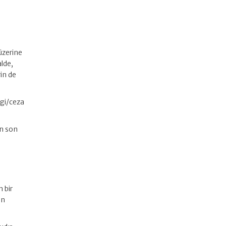
üzerine
lde,
in de
rgi/ceza
ın son
 bir
in