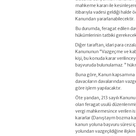
mahkeme kararı ile kesinleşerek
itibarıyla vadesi geldiği hal
Kanundan yararlanabilecektir.
Bu durumda, feragat edilen d
hükümlerinin tatbiki gerekecek
Diğer taraftan, idari para ceza
Kanununun “Vazgeçme ve kabul”
kişi, bu konuda karar verilinc
başvuruda bulunulamaz. ” hük
Buna göre, Kanun kapsamına gi
davacıların davalarından vazge
göre işlem yapılacaktır.
Öte yandan, 213 sayılı Kanun
olan feragat usulü düzenlenmiş
vergi mahkemesince verilen ist
kararlar (Danıştaym bozma karar
kanun yoluna başvuru süresi iç
yolundan vazgeçildiğine ilişkin