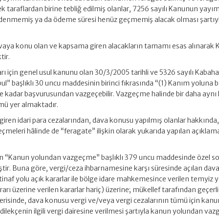
 taraflardan birine tebliğ edilmiş olanlar, 7256 sayılı Kanunun yayımı
de ödenmemiş ya da ödeme süresi henüz geçmemiş alacak olması şartıy
avaya konu olan ve kapsama giren alacakların tamamı esas alınarak
tir.
ları için genel usul kanunu olan 30/3/2005 tarihli ve 5326 sayılı Kabaha
 başlıklı 30 uncu maddesinin birinci fıkrasında “(1) Kanım yoluna 
eye kadar başvurusundan vazgeçebilir. Vazgeçme halinde bir daha ayn
mü yer almaktadır.
ren idari para cezalarından, dava konusu yapılmış olanlar hakkında
çmeleri hâlinde de “feragate” ilişkin olarak yukarıda yapılan açıklam
un “Kanun yolundan vazgeçme” başlıklı 379 uncu maddesinde özel so
tir. Buna göre, vergi/ceza ihbarnamesine karşı süresinde açılan dava
inaf yolu açık kararlar ile bölge idare mahkemesince verilen temyiz y
ı üzerine verilen kararlar hariç) üzerine; mükellef tarafından geçerli
erisinde, dava konusu vergi ve/veya vergi cezalarının tümü için kanu
 dilekçenin ilgili vergi dairesine verilmesi şartıyla kanun yolundan v