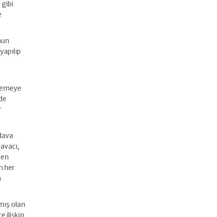
 gibi
e
nun
yapılıp
hkemeye
de
r
 dava
avacı,
men
n her
n
lmış olan
 ilişkin