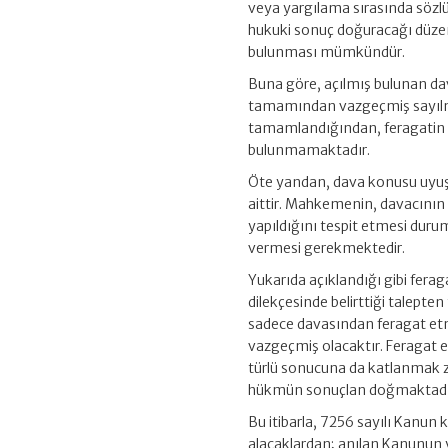
veya yargılama sırasında sözlü 
hukuki sonuç doğuracağı düzen
bulunması mümkündür.
Buna göre, açılmış bulunan da
tamamından vazgeçmiş sayılmakt
tamamlandığından, feragatin ge
bulunmamaktadır.
Öte yandan, dava konusu uyuş
aittir. Mahkemenin, davacını
yapıldığını tespit etmesi dur
vermesi gerekmektedir.
Yukarıda açıklandığı gibi fera
dilekçesinde belirttiği talep
sadece davasından feragat et
vazgeçmiş olacaktır. Feragat 
türlü sonucuna da katlanmak 
hükmün sonuçlan doğmaktadı
Bu itibarla, 7256 sayılı Kanun 
alacaklardan; anılan Kanunun 