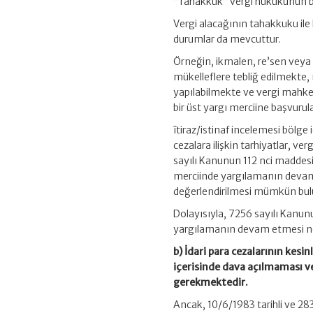
“Tahakkuk” vergi hukukunun b
Vergi alacağının tahakkuku ile
durumlar da mevcuttur.
Örneğin, ikmalen, re’sen veya 
mükelleflere tebliğ edilmekte
yapılabilmekte ve vergi mahke
bir üst yargı merciine başvurul
îtiraz/istinaf incelemesi böl
cezalara ilişkin tarhiyatlar, ver
sayılı Kanunun 112 nci maddesin
merciinde yargılamanın devam 
değerlendirilmesi mümkün bu
Dolayısıyla, 7256 sayılı Kanunun
yargılamanın devam etmesi ne
b) İdari para cezalarının kesin
içerisinde dava açılmaması v
gerekmektedir.
Ancak, 10/6/1983 tarihli ve 283