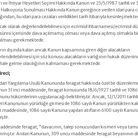
arı ve İhtiyar Heyetleri Seçimi Hakkında Kanun ve 23/5/1987 tarihli ve
in Halkoyuna Sunulması Hakkında Kanun gereğince verilen idari para 
dan, bu idari para cezaları verildikleri tarih itibarıyla kesinleşmekted
acak olarak değerlendirilebilmesi için ecrimisil ihbarnamesi/ecrimisil 
 süresi içerisinde dava açılmamış olması veya dava açılmış olmakla bir
ulması gerekmektedir.
ların dışında kalan ancak Kanun kapsamına giren diğer alacakların
rlendirilebilmesi için söz konusu alacakların varlığının hukuk düzenin
lı hale gelme olasılığının kalmaması gerekmektedir.
reci;
ı İdari Yargılama Usulü Kanununda feragat hakkında özel bir düzenlem
un 31 inci maddesinde, feragat konusunda 18/6/1927 tarihli ve 1086 
u hükümlerinin uygulanacağı belirtilmiştir. Ancak, 12/1/2011 tarihli
i Kanununun yürürlüğe girmesi ile 1086 sayılı Kanun yürürlükten kal
i maddesinde, 1086 sayılı Kanuna yapılan atıfların 6100 sayılı Kanun
ştir.
maddesinde feragat, “davacının, talep sonucundan kısmen veya ta
nmıştır. Anılan Kanunun, 309 uncu maddesinde feragat beyanının di