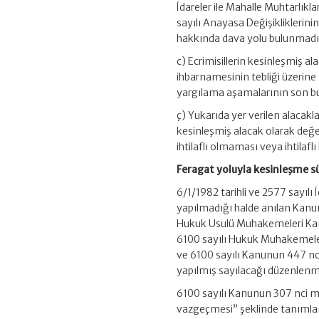
İdareler ile Mahalle Muhtarlıkl
sayılı Anayasa Değişikliklerin
hakkında dava yolu bulunmadığın
c) Ecrimisillerin kesinleşmiş al
ihbarnamesinin tebliği üzerine
yargılama aşamalarının son b
ç) Yukarıda yer verilen alacak
kesinleşmiş alacak olarak değe
ihtilaflı olmaması veya ihtilaf
Feragat yoluyla kesinleşme sü
6/1/1982 tarihli ve 2577 sayıl
yapılmadığı halde anılan Kanun
Hukuk Usulü Muhakemeleri Kanun
6100 sayılı Hukuk Muhakemeler
ve 6100 sayılı Kanunun 447 nc
yapılmış sayılacağı düzenlenmi
6100 sayılı Kanunun 307 nci 
vazgeçmesi” şeklinde tanımla