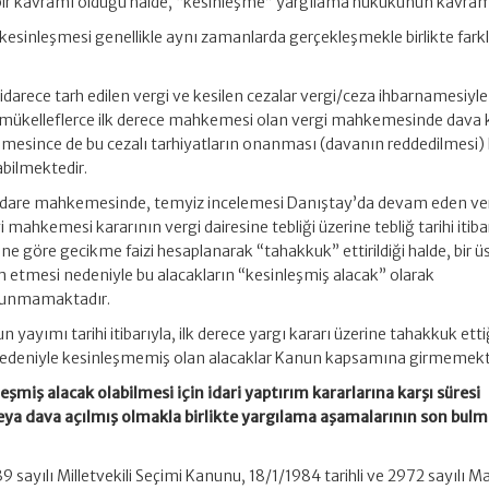
ir kavramı olduğu halde, “kesinleşme” yargılama hukukunun kavramı
 kesinleşmesi genellikle aynı zamanlarda gerçekleşmekle birlikte farkl
idarece tarh edilen vergi ve kesilen cezalar vergi/ceza ihbarnamesiyle
, mükelleflerce ilk derece mahkemesi olan vergi mahkemesinde dava
mesince de bu cezalı tarhiyatların onanması (davanın reddedilmesi) 
abilmektedir.
ge idare mahkemesinde, temyiz incelemesi Danıştay’da devam eden ve
gi mahkemesi kararının vergi dairesine tebliği üzerine tebliğ tarihi itiba
e göre gecikme faizi hesaplanarak “tahakkuk” ettirildiği halde, bir ü
etmesi nedeniyle bu alacakların “kesinleşmiş alacak” olarak
lunmamaktadır.
 yayımı tarihi itibarıyla, ilk derece yargı kararı üzerine tahakkuk etti
deniyle kesinleşmemiş olan alacaklar Kanun kapsamına girmemekt
leşmiş alacak olabilmesi için idari yaptırım kararlarına karşı süresi
eya dava açılmış olmakla birlikte yargılama aşamalarının son bulm
9 sayılı Milletvekili Seçimi Kanunu, 18/1/1984 tarihli ve 2972 sayılı Ma