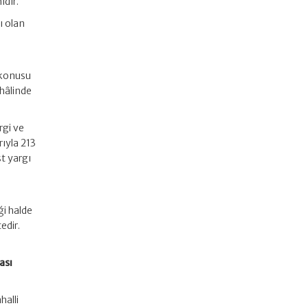
dır.
ı olan
 konusu
hâlinde
rgi ve
rıyla 213
st yargı
ği halde
edir.
ası
halli