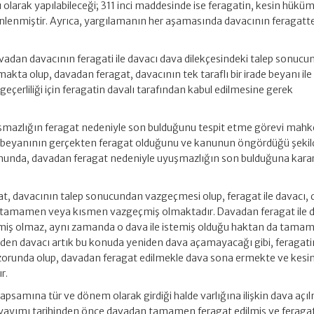
olarak yapılabileceği; 311 inci maddesinde ise feragatin, kesin hüküm
lenmiştir. Ayrıca, yargılamanın her aşamasında davacının feragatt
vadan davacının feragati ile davacı dava dilekçesindeki talep sonucu
a olup, davadan feragat, davacının tek taraflı bir irade beyanı ile 
çerliliği için feragatin davalı tarafından kabul edilmesine gerek
mazlığın feragat nedeniyle son bulduğunu tespit etme görevi ma
n beyanının gerçekten feragat olduğunu ve kanunun öngördüğü şekil
umunda, davadan feragat nedeniyle uyuşmazlığın son bulduğuna kara
gat, davacının talep sonucundan vazgeçmesi olup, feragat ile davacı,
ten tamamen veya kısmen vazgeçmiş olmaktadır. Davadan feragat ile d
miş olmaz, aynı zamanda o dava ile istemiş olduğu haktan da tama
eden davacı artık bu konuda yeniden dava açamayacağı gibi, feragati
zorunda olup, davadan feragat edilmekle dava sona ermekte ve kesi
r.
kapsamına tür ve dönem olarak girdiği halde varlığına ilişkin dava açı
yayımı tarihinden önce davadan tamamen feragat edilmiş ve feragate