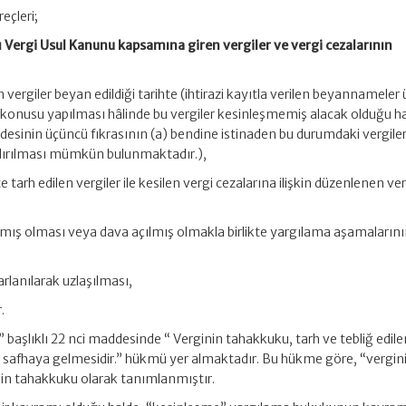
eçleri;
ılı Vergi Usul Kanunu kapsamına giren vergiler ve vergi cezalarının
vergiler beyan edildiği tarihte (ihtirazi kayıtla verilen beyannameler 
 konusu yapılması hâlinde bu vergiler kesinleşmemiş alacak olduğu ha
esinin üçüncü fıkrasının (a) bendine istinaden bu durumdaki vergiler
ırılması mümkün bulunmaktadır.),
 tarh edilen vergiler ile kesilen vergi cezalarına ilişkin düzenlenen ve
,
amış olması veya dava açılmış olmakla birlikte yargılama aşamaların
lanılarak uzlaşılması,
.
başlıklı 22 nci maddesinde “ Verginin tahakkuku, tarh ve tebliğ edilen
 safhaya gelmesidir.” hükmü yer almaktadır. Bu hükme göre, “vergin
nin tahakkuku olarak tanımlanmıştır.