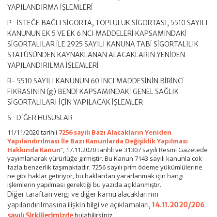
YAPILANDIRMA İŞLEMLERİ
P- İSTEĞE BAĞLI SİGORTA, TOPLULUK SİGORTASI, 5510 SAYILI
KANUNUN EK 5 VE EK 6 NCI MADDELERİ KAPSAMINDAKİ
SİGORTALILAR İLE 2925 SAYILI KANUNA TABİ SİGORTALILIK
STATÜSÜNDEN KAYNAKLANAN ALACAKLARIN YENİDEN
YAPILANDIRILMA İŞLEMLERİ
R- 5510 SAYILI KANUNUN 60 INCI MADDESİNİN BİRİNCİ
FIKRASININ (g) BENDİ KAPSAMINDAKİ GENEL SAĞLIK
SİGORTALILARI İÇİN YAPILACAK İŞLEMLER
S- DİĞER HUSUSLAR
11/11/2020 tarihli
7256 sayılı Bazı Alacakların Yeniden
Yapılandırılması İle Bazı Kanunlarda Değişiklik Yapılması
Hakkında Kanun
”, 17.11.2020 tarihli ve 31307 sayılı Resmi Gazetede
yayımlanarak yürürlüğe girmiştir. Bu Kanun 7143 sayılı kanunla çok
fazla benzerlik taşımaktadır. 7256 sayılı prim ödeme yükümlülerine
ne gibi haklar getiriyor, bu haklardan yararlanmak için hangi
işlemlerin yapılması gerektiği bu yazıda açıklanmıştır.
Diğer taraftan vergi ve diğer kamu alacaklarının
yapılandırılmasına ilişkin bilgi ve açıklamaları,
14.11.2020/206
sayılı Sirkülerimizde
bulabilirsiniz.