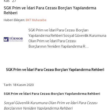
Kas
27
SGK
yorumlar kapalı
Prim
SGK Prim ve İdari Para Cezası Borçları Yapılandırma
ve
Rehberi
İdari
Para
Haberi Ekleyen:
BKT Muhasebe
Cezası
Borçları
Yapılandırma
SGK Prim ve İdari Para Cezası Borçları
Rehberi
Yapılandırma Rehberi Sosyal Güvenlik Kurumuna
için
Olan Prim ve İdari Para Cezası
Borçlarının Yeniden Yapılandırma R…
SGK Prim ve İdari Para Cezası Borçları Yapılandırma Rehberi
Tarih: 18 Kasım 2020
SGK Prim ve İdari Para Cezası Borçları Yapılandırma Rehberi
Sosyal Güvenlik Kurumuna Olan Prim ve İdari Para Cezası
Borçlarının Yeniden Yapılandırma Rehberi