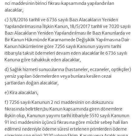
nci maddesinin birinci fıkrası kapsamında yapılandırılan
alacaklar,
c) 3/8/2016 tarihli ve 6736 sayılı Bazı Alacakların Yeniden
Yapılandırılmasına İlişkin Kanun, 18/5/2017 tarihli ve 7020 sayılı
Bazı Alacakların Yeniden Yapılandırılması ile Bazı Kanunlarda ve
Bir Kanun Hükmünde Kararnamede Değişiklik Yapılmasına Dair
Kanun hükümlerine göre 7256 sayılı Kanunun yayımı tarihi
itibarıyla taksit ödemeleri devam eden alacaklar ile 6736 sayılı
Kanuna göre tahakkuk eden alacaklar,
d) Sağlık hizmeti sunucularına (hastaneler, eczaneler, optikçiler)
yersiz yapılan ödemelerden veya bunlara kesilen cezai
şartlardan doğan alacaklar,
e) Kira alacakları,
f) 7256 sayılı Kanunun 2 nci maddesinin on dokuzuncu
fıkrasında belirtilen;bu Kanun kapsamında giren dönemlere
ilişkin olup, Kanunun yayımı tarihi itibariyle 5510 sayılı Kanunun
91 inci maddesinin üçüncü fıkrasına göre mücbir sebep hali ilan
edilmesi nedeniyle ödeme süresi ertelenen primlerden ödeme
süresinin son günü 2020 yılının Ekim, Kasım veya Aralık ayına