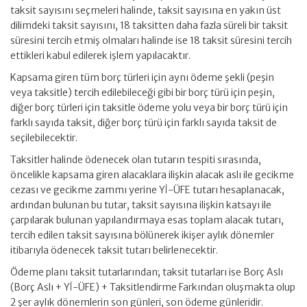
taksit sayısını seçmeleri halinde, taksit sayısına en yakın üst
dilimdeki taksit sayısını, 18 taksitten daha fazla süreli bir taksit
süresini tercih etmiş olmaları halinde ise 18 taksit süresini tercih
ettikleri kabul edilerek işlem yapılacaktır.
Kapsama giren tüm borç türleri için aynı ödeme şekli (peşin
veya taksitle) tercih edilebileceği gibi bir borç türü için peşin,
diğer borç türleri için taksitle ödeme yolu veya bir borç türü için
farklı sayıda taksit, diğer borç türü için farklı sayıda taksit de
seçilebilecektir.
Taksitler halinde ödenecek olan tutarın tespiti sırasında,
öncelikle kapsama giren alacaklara ilişkin alacak aslı ile gecikme
cezası ve gecikme zammı yerine Yİ-ÜFE tutarı hesaplanacak,
ardından bulunan bu tutar, taksit sayısına ilişkin katsayı ile
çarpılarak bulunan yapılandırmaya esas toplam alacak tutarı,
tercih edilen taksit sayısına bölünerek ikişer aylık dönemler
itibarıyla ödenecek taksit tutarı belirlenecektir.
Ödeme planı taksit tutarlarından; taksit tutarları ise Borç Aslı
(Borç Aslı + Yİ-ÜFE) + Taksitlendirme Farkından oluşmakta olup
2 şer aylık dönemlerin son günleri, son ödeme günleridir.