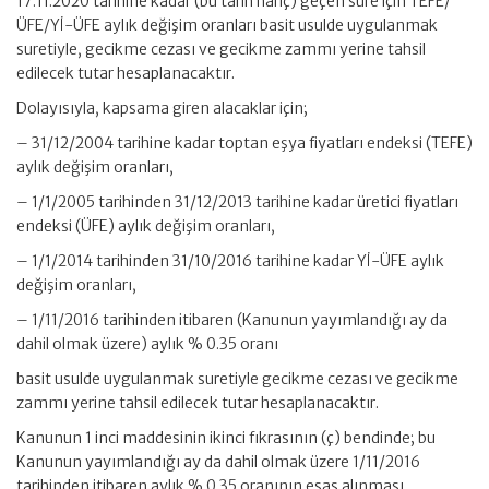
17.11.2020 tarihine kadar (bu tarih hariç) geçen süre için TEFE/
ÜFE/Yİ-ÜFE aylık değişim oranları basit usulde uygulanmak
suretiyle, gecikme cezası ve gecikme zammı yerine tahsil
edilecek tutar hesaplanacaktır.
Dolayısıyla, kapsama giren alacaklar için;
– 31/12/2004 tarihine kadar toptan eşya fiyatları endeksi (TEFE)
aylık değişim oranları,
– 1/1/2005 tarihinden 31/12/2013 tarihine kadar üretici fiyatları
endeksi (ÜFE) aylık değişim oranları,
– 1/1/2014 tarihinden 31/10/2016 tarihine kadar Yİ-ÜFE aylık
değişim oranları,
– 1/11/2016 tarihinden itibaren (Kanunun yayımlandığı ay da
dahil olmak üzere) aylık % 0.35 oranı
basit usulde uygulanmak suretiyle gecikme cezası ve gecikme
zammı yerine tahsil edilecek tutar hesaplanacaktır.
Kanunun 1 inci maddesinin ikinci fıkrasının (ç) bendinde; bu
Kanunun yayımlandığı ay da dahil olmak üzere 1/11/2016
tarihinden itibaren aylık %.0.35 oranının esas alınması