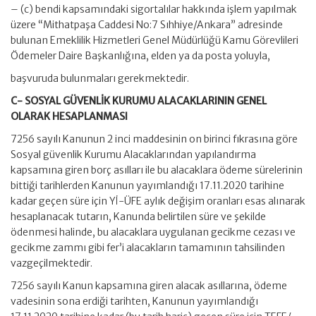
– (c) bendi kapsamındaki sigortalılar hakkında işlem yapılmak
üzere “Mithatpaşa Caddesi No:7 Sıhhiye/Ankara” adresinde
bulunan Emeklilik Hizmetleri Genel Müdürlüğü Kamu Görevlileri
Ödemeler Daire Başkanlığına, elden ya da posta yoluyla,
başvuruda bulunmaları gerekmektedir.
C- SOSYAL GÜVENLİK KURUMU ALACAKLARININ GENEL
OLARAK HESAPLANMASI
7256 sayılı Kanunun 2 inci maddesinin on birinci fıkrasına göre
Sosyal güvenlik Kurumu Alacaklarından yapılandırma
kapsamına giren borç asılları ile bu alacaklara ödeme sürelerinin
bittiği tarihlerden Kanunun yayımlandığı 17.11.2020 tarihine
kadar geçen süre için Yİ-ÜFE aylık değişim oranları esas alınarak
hesaplanacak tutarın, Kanunda belirtilen süre ve şekilde
ödenmesi halinde, bu alacaklara uygulanan gecikme cezası ve
gecikme zammı gibi fer’i alacakların tamamının tahsilinden
vazgeçilmektedir.
7256 sayılı Kanun kapsamına giren alacak asıllarına, ödeme
vadesinin sona erdiği tarihten, Kanunun yayımlandığı