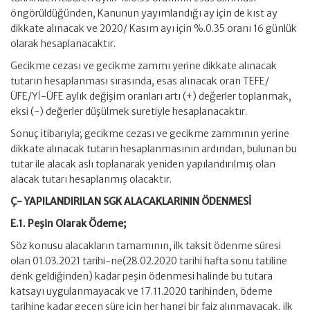
öngörüldüğünden, Kanunun yayımlandığı ay için de kıst ay
dikkate alınacak ve 2020/ Kasım ayı için %.0.35 oranı 16 günlük
olarak hesaplanacaktır.
Gecikme cezası ve gecikme zammı yerine dikkate alınacak
tutarın hesaplanması sırasında, esas alınacak oran TEFE/
ÜFE/Yİ-ÜFE aylık değişim oranları artı (+) değerler toplanmak,
eksi (-) değerler düşülmek suretiyle hesaplanacaktır.
Sonuç itibarıyla; gecikme cezası ve gecikme zammının yerine
dikkate alınacak tutarın hesaplanmasının ardından, bulunan bu
tutar ile alacak aslı toplanarak yeniden yapılandırılmış olan
alacak tutarı hesaplanmış olacaktır.
Ç- YAPILANDIRILAN SGK ALACAKLARININ ÖDENMESİ
E.1. Peşin Olarak Ödeme;
Söz konusu alacakların tamamının, ilk taksit ödenme süresi
olan 01.03.2021 tarihi-ne(28.02.2020 tarihi hafta sonu tatiline
denk geldiğinden) kadar peşin ödenmesi halinde bu tutara
katsayı uygulanmayacak ve 17.11.2020 tarihinden, ödeme
tarihine kadar geçen süre için her hangi bir faiz alınmayacak, ilk