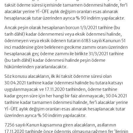
taksit ödeme süresi içerisinde tamamen ödenmesi halinde, fer’i
alacaklar yerine Yİ-ÜFE aylık değişim oranları esas alınarak
hesaplanacak tutar üzerinden ayrıca % 90 indirim yapılacaktır.
Ancak peşin olarak hesaplanan borcun 1/3/2021 tarihine (bu
tarih dâhil) kadar ödenmemesi veya eksik ödenmesi halinde,
ödenmeyen veya eksik ödenen tutarın 6183 sayılı Kanunun 51
inci maddesine göre belirlenen gecikme zammı oranı üzerinden
hesaplanacak geç ödeme zammı ile birlikte 31/3/2021 tarihine
(bu tarih dâhil) kadar ödenmesi halinde peşin ödeme
hükümlerinden yararlanılacaktır.
Söz konusu alacakların, ilk iki taksit ödenme süresi olan
30.04.2021 tarihine kadar ödenmesi halinde bu tutara katsayı
uygulanmayacak ve 17.11.2020 tarihinden, ödeme tarihine
kadar geçen süre için her hangi bir faiz alınmayacak; 30.04.2021
tarihine kadar tamamen ödenmesi halinde, fer’i alacaklar yerine
Yİ-ÜFE aylık değişim oranları esas alınarak hesaplanacak tutar
üzerinden ayrıca % 50 indirim yapılacaktır.
7256 sayılı Kanun kapsamına giren alacakların, asıllarının
17.11.2020 tarihinde önce ödenmiş olmasına rağmen fer ’ilerinin