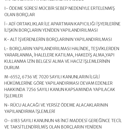
I- ÖDEME SÜRESİ MÜCBİR SEBEP NEDENİYLE ERTELENMİŞ
OLAN BORÇLAR
İ- ADİ ORTAKLIKLAR İLE APARTMAN KAPICILIĞI İŞYERLERİNE
İLİŞKİN BORÇLARIN YENİDEN YAPILANDIRILMASI
K- ALT İŞVERENLERİN BORÇLARININ YAPILANDIRILMASI
L- BORÇLARIN YAPILANDIRILMASI HALİNDE, TEŞVİKLERDEN
YARARLANMA, İHALELERE KATILMA, HAKEDİŞ ALMA,YAPI
KULLANMA İZİN BELGESİ ALMA VE HACİZ İŞLEMLERİNİN
DURUM
M-6552, 6736 VE 7020 SAYILI KANUNLARIN İLGİLİ
HÜKÜMLERİNE GÖRE YAPILANDIRMASI DEVAM EDENLER
HAKKINDA 7256 SAYILI KANUN KAPSAMINDA YAPILACAK
İŞLEMLER
N- RÜCU ALACAĞI VE YERSİZ ÖDEME ALACAKLARININ
YAPILANDIRMA İŞLEMLERİ
O- 6183 SAYILI KANUNUN 48 İNCİ MADDESİ GEREĞİNCE TECİL
VE TAKSİTLENDİRİLMİŞ OLAN BORÇLARIN YENİDEN