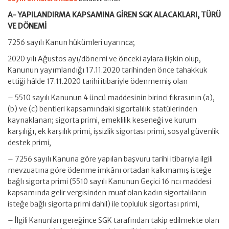
A- YAPILANDIRMA KAPSAMINA GİREN SGK ALACAKLARI, TÜRÜ
VE DÖNEMİ
7256 sayılı Kanun hükümleri uyarınca;
2020 yılı Ağustos ayı/dönemi ve önceki aylara ilişkin olup,
Kanunun yayımlandığı 17.11.2020 tarihinden önce tahakkuk
ettiği hâlde 17.11.2020 tarihi itibariyle ödenmemiş olan
– 5510 sayılı Kanunun 4 üncü maddesinin birinci fıkrasının (a),
(b) ve (c) bentleri kapsamındaki sigortalılık statülerinden
kaynaklanan; sigorta primi, emeklilik keseneği ve kurum
karşılığı, ek karşılık primi, işsizlik sigortası primi, sosyal güvenlik
destek primi,
– 7256 sayılı Kanuna göre yapılan başvuru tarihi itibarıyla ilgili
mevzuatına göre ödenme imkânı ortadan kalkmamış isteğe
bağlı sigorta primi (5510 sayılı Kanunun Geçici 16 ncı maddesi
kapsamında gelir vergisinden muaf olan kadın sigortalıların
isteğe bağlı sigorta primi dahil) ile topluluk sigortası primi,
– İlgili Kanunları gereğince SGK tarafından takip edilmekte olan