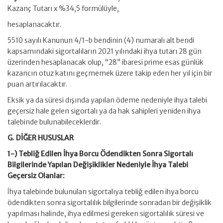
Kazanç Tutarı x %34,5 formülüyle,
hesaplanacaktır.
5510 sayılı Kanunun 4/1-b bendinin (4) numaralı alt bendi
kapsamındaki sigortalıların 2021 yılındaki ihya tutarı 28 gün
üzerinden hesaplanacak olup, “28” ibaresi prime esas günlük
kazancın otuz katını geçmemek üzere takip eden her yıl için bir
puan artırılacaktır.
Eksik ya da süresi dışında yapılan ödeme nedeniyle ihya talebi
geçersiz hale gelen sigortalı ya da hak sahipleri yeniden ihya
talebinde bulunabileceklerdir.
G. DİĞER HUSUSLAR
1-) Tebliğ Edilen İhya Borcu Ödendikten Sonra Sigortalı
Bilgilerinde Yapılan Değişiklikler Nedeniyle İhya Talebi
Geçersiz Olanlar:
İhya talebinde bulunulan sigortalıya tebliğ edilen ihya borcu
ödendikten sonra sigortalılık bilgilerinde sonradan bir değişiklik
yapılması halinde, ihya edilmesi gereken sigortalılık süresi ve