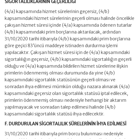
SİGORTALILIKLARININ GEÇERLİLİĞİ
(4/a) kapsamında hizmet sürelerinin geçersiz, (4/b)
kapsamındaki hizmet sürelerinin geçerli olması halinde öncelikle
çakışan hizmet süresi içinde (4/a) kapsamında ödenen tutarlar
(4/b) kapsamındaki prim borçlarına aktarılacak, ardından
31/10/2020 tarihi itibarıyla (4/b) kapsamındaki prim borçlarına
göre geçici 83’üncü maddeye istinaden durdurma işlemi
yapılacaktır. Çakışan hizmet süresi için de (4/a) kapsamındaki
sigortalılığın geçersiz, (4/b) kapsamındaki sigortalılığın geçerli
olduğu ve (4/a) kapsamında bildirilen hizmet sürelerine ilişkin
primlerin ödenmemiş olması durumunda da yine (4/b)
kapsamındaki sigortalılık statüsünün geçerli olması ve
sonradan ihya edilmesi mümkün olduğu nazara alınarak (4/a)
kapsamındaki geçersiz olan sigortalılık statüsü iptal edilecek,
primlerin ödenmemiş olması nedeniyle herhangi bir aktarım
yapılmayacak ve sonradan talep edilmesi halinde (4/b)
kapsamındaki sigortalılık statüsü ihya edilecektir.
F. DURDURULAN SİGORTALILIK SÜRELERİNİN İHYA EDİLMESİ
31/10/2020 tarihi itibarıyla prim borcu bulunması nedeniyle