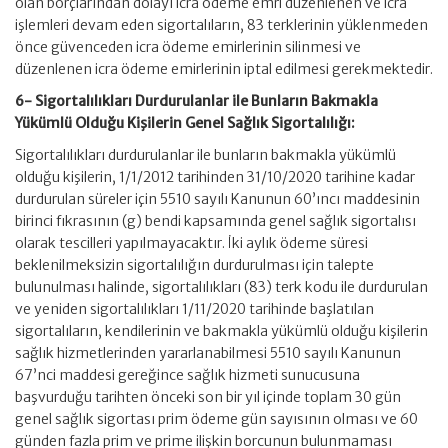
olan borçlarından dolayı icra ödeme emri düzenlenen ve icra
işlemleri devam eden sigortalıların, 83 terklerinin yüklenmeden
önce güvenceden icra ödeme emirlerinin silinmesi ve
düzenlenen icra ödeme emirlerinin iptal edilmesi gerekmektedir.
6- Sigortalılıkları Durdurulanlar ile Bunların Bakmakla
Yükümlü Olduğu Kişilerin Genel Sağlık Sigortalılığı:
Sigortalılıkları durdurulanlar ile bunların bakmakla yükümlü
olduğu kişilerin, 1/1/2012 tarihinden 31/10/2020 tarihine kadar
durdurulan süreler için 5510 sayılı Kanunun 60’ıncı maddesinin
birinci fıkrasının (g) bendi kapsamında genel sağlık sigortalısı
olarak tescilleri yapılmayacaktır. İki aylık ödeme süresi
beklenilmeksizin sigortalılığın durdurulması için talepte
bulunulması halinde, sigortalılıkları (83) terk kodu ile durdurulan
ve yeniden sigortalılıkları 1/11/2020 tarihinde başlatılan
sigortalıların, kendilerinin ve bakmakla yükümlü olduğu kişilerin
sağlık hizmetlerinden yararlanabilmesi 5510 sayılı Kanunun
67’nci maddesi gereğince sağlık hizmeti sunucusuna
başvurduğu tarihten önceki son bir yıl içinde toplam 30 gün
genel sağlık sigortası prim ödeme gün sayısının olması ve 60
günden fazla prim ve prime ilişkin borcunun bulunmaması