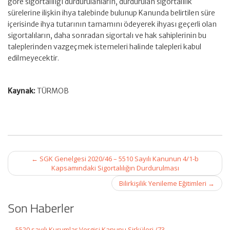
göre sigortalılığı durdurulanların, durdurulan sigortalılık
sürelerine ilişkin ihya talebinde bulunup Kanunda belirtilen süre
içerisinde ihya tutarının tamamını ödeyerek ihyası geçerli olan
sigortalıların, daha sonradan sigortalı ve hak sahiplerinin bu
taleplerinden vazgeçmek istemeleri halinde talepleri kabul
edilmeyecektir.
Kaynak:
TÜRMOB
Post
←
SGK Genelgesi 2020/46 – 5510 Sayılı Kanunun 4/1-b
navigation
Kapsamındaki Sigortalılığın Durdurulması
Bilirkişilik Yenileme Eğitimleri
→
Son Haberler
5520 sayılı Kurumlar Vergisi Kanunu Sirküleri /73