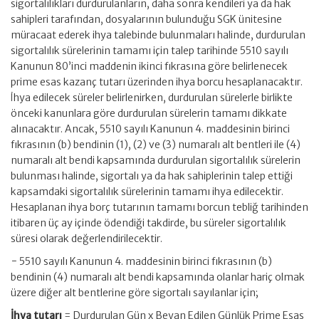
sigortalılıkları durdurulanların, daha sonra kendileri ya da hak
sahipleri tarafından, dosyalarının bulunduğu SGK ünitesine
müracaat ederek ihya talebinde bulunmaları halinde, durdurulan
sigortalılık sürelerinin tamamı için talep tarihinde 5510 sayılı
Kanunun 80’inci maddenin ikinci fıkrasına göre belirlenecek
prime esas kazanç tutarı üzerinden ihya borcu hesaplanacaktır.
İhya edilecek süreler belirlenirken, durdurulan sürelerle birlikte
önceki kanunlara göre durdurulan sürelerin tamamı dikkate
alınacaktır. Ancak, 5510 sayılı Kanunun 4. maddesinin birinci
fıkrasının (b) bendinin (1), (2) ve (3) numaralı alt bentleri ile (4)
numaralı alt bendi kapsamında durdurulan sigortalılık sürelerin
bulunması halinde, sigortalı ya da hak sahiplerinin talep ettiği
kapsamdaki sigortalılık sürelerinin tamamı ihya edilecektir.
Hesaplanan ihya borç tutarının tamamı borcun tebliğ tarihinden
itibaren üç ay içinde ödendiği takdirde, bu süreler sigortalılık
süresi olarak değerlendirilecektir.
− 5510 sayılı Kanunun 4. maddesinin birinci fıkrasının (b)
bendinin (4) numaralı alt bendi kapsamında olanlar hariç olmak
üzere diğer alt bentlerine göre sigortalı sayılanlar için;
İhya tutarı
= Durdurulan Gün x Beyan Edilen Günlük Prime Esas