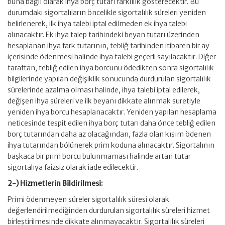
buna bağlı olarak ihya borç tutarı farklılık gösterecektir. Bu
durumdaki sigortalıların öncelikle sigortalılık süreleri yeniden
belirlenerek, ilk ihya talebi iptal edilmeden ek ihya talebi
alınacaktır. Ek ihya talep tarihindeki beyan tutarı üzerinden
hesaplanan ihya fark tutarının, tebliğ tarihinden itibaren bir ay
içerisinde ödenmesi halinde ihya talebi geçerli sayılacaktır. Diğer
taraftan, tebliğ edilen ihya borcunu ödedikten sonra sigortalılık
bilgilerinde yapılan değişiklik sonucunda durdurulan sigortalılık
sürelerinde azalma olması halinde, ihya talebi iptal edilerek,
değişen ihya süreleri ve ilk beyanı dikkate alınmak suretiyle
yeniden ihya borcu hesaplanacaktır. Yeniden yapılan hesaplama
neticesinde tespit edilen ihya borç tutarı daha önce tebliğ edilen
borç tutarından daha az olacağından, fazla olan kısım ödenen
ihya tutarından bölünerek prim koduna alınacaktır. Sigortalının
başkaca bir prim borcu bulunmaması halinde artan tutar
sigortalıya faizsiz olarak iade edilecektir.
2-) Hizmetlerin Bildirilmesi:
Primi ödenmeyen süreler sigortalılık süresi olarak
değerlendirilmediğinden durdurulan sigortalılık süreleri hizmet
birleştirilmesinde dikkate alınmayacaktır. Sigortalılık süreleri