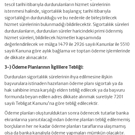
tescil tarihi itibarıyla durdurulanların hizmet sürelerinin
istenmesi halinde, sigortalılık başlangıç tarihi itibarıyla
sigortalılığın durdurulduğu ve bu nedenle de birleştirilecek
hizmet sürelerinin bulunmadığı bildirilecektir. Sigortalılık süreleri
durdurulanların, durdurulan süreler haricindeki primi ödenmiş
hizmet süreleri, bildirilecek hizmetler kapsamında
değerlendirilecek ve mülga 1479 ile 2926 sayılı Kanunlar ile 5510
sayılı Kanuna göre aylık bağlama ve toptan ödeme işlemlerinde
de dikkate alınacaktır.
3-) Ödeme Planlarının İlgililere Tebliği:
Durdurulan sigortalılık sürelerinin ihya edilmesine ilişkin
başvurulara istinaden hazırlanan ödeme planı sigortalı ya da
hak sahibine imza karşılığı elden tebliğ edilecek ya da başvuru
formunda beyan edilen adres dikkate alınmak suretiyle 7201
sayılı Tebligat Kanunu’na göre tebliğ edilecektir.
Ödeme planları oluşturulduktan sonra ödenecek tutarlar banka
ekranlarına yansıtılacağından ödeme planları tebliğ edilememiş
borçluların her ne kadar ödeme planları taraflarına ulaşmamış
olsa da banka kanalıyla ödeme yapmaları mümkün olacaktır.