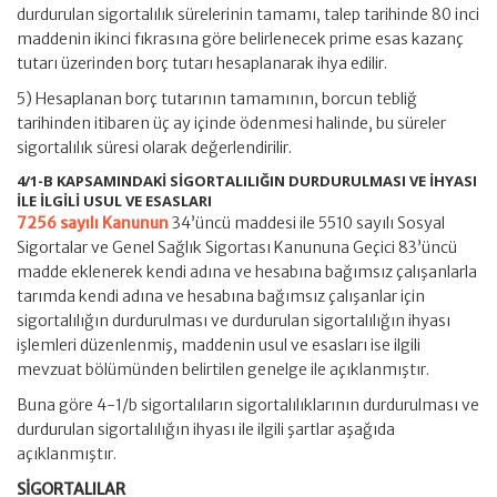
durdurulan sigortalılık sürelerinin tamamı, talep tarihinde 80 inci
maddenin ikinci fıkrasına göre belirlenecek prime esas kazanç
tutarı üzerinden borç tutarı hesaplanarak ihya edilir.
5) Hesaplanan borç tutarının tamamının, borcun tebliğ
tarihinden itibaren üç ay içinde ödenmesi halinde, bu süreler
sigortalılık süresi olarak değerlendirilir.
4/1-B KAPSAMINDAKİ SİGORTALILIĞIN DURDURULMASI VE İHYASI
İLE İLGİLİ USUL VE ESASLARI
7256 sayılı Kanunun
34’üncü maddesi ile 5510 sayılı Sosyal
Sigortalar ve Genel Sağlık Sigortası Kanununa Geçici 83’üncü
madde eklenerek kendi adına ve hesabına bağımsız çalışanlarla
tarımda kendi adına ve hesabına bağımsız çalışanlar için
sigortalılığın durdurulması ve durdurulan sigortalılığın ihyası
işlemleri düzenlenmiş, maddenin usul ve esasları ise ilgili
mevzuat bölümünden belirtilen genelge ile açıklanmıştır.
Buna göre 4-1/b sigortalıların sigortalılıklarının durdurulması ve
durdurulan sigortalılığın ihyası ile ilgili şartlar aşağıda
açıklanmıştır.
SİGORTALILAR