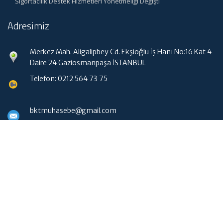
Sigortacılık Destek Hizmetleri Yönetmeliği Değişti
Adresimiz
Merkez Mah. Aligalipbey Cd. Ekşioğlu İş Hanı No:16 Kat 4
Daire 24 Gaziosmanpaşa İSTANBUL
Telefon: 0212 564 73 75
bktmuhasebe@gmail.com
Hızlı Menü
Ana Sayfa
Hakkımızda
Hizmetlerimiz
Güncel Mevzuat
WebMail Erişim
İletişim