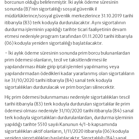
borcunun olduğu belirlenmiştir. İki aylık ödeme süresinin
sonunda (B)’nin sigortalılığı sosyal güvenlik il
müdürlüklerince/sosyal güvenlik merkezlerince 31.10.2019 tarihi
itibarıyla (83) terk koduyla durdurulacaktır. Aynı sigortalının
durdurma işleminin yapıldığı tarihte ticari faaliyetinin devam
etmesi nedeniyle program tarafından 01.11.2020 tarihi itibarıyla
(06) koduyla yeniden sigortalılığı başlatılacaktır.
− İki aylık ödeme süresinin sonunda prim borcu bulunanlardan
prim ödemesi olanların, tecil ve taksitlendirmesi ile
yapılandırması ihlale girip iptal işlemleri yapılmamış veya
yapılandırmadan ödedikleri kadar yararlanmış olan sigortalıların
ise 31/10/2020 tarihi itibarıyla (84) sanal terk koduyla
sigortalılıkları durdurulacak ve prim borçları silinecektir.
Hiç prim ödemesi bulunmaması nedeniyle sigortalılıkları tescil
tarihi itibarıyla (83) terk koduyla durdurulan sigortalılar ile prim
ödemesi olması nedeniyle 31/10/2020 tarihi itibarıyla (84) sanal
terk koduyla sigortalıkları durdurulanlardan, durdurma işleminin
yapıldığı tarihte 5510 sayılı Kanunun 4/1-b kapsamında
sigortalılıkları aktif olanların, 1/11/2020 itibarıyla (06) koduyla
yeniden sigortalılıkları başlatılacaktır. Sigortalılığı (84) sanal