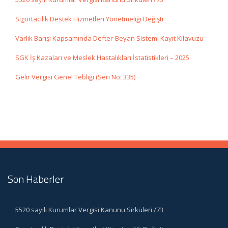
Sigortacılık Destek Hizmetleri Yönetmeliği Değişti
Varlık Barışı Kapsamında Defter-Beyan Sistemi Kayıt Kılavuzu
SGK İş Kazaları ve Meslek Hastalıkları İstatistikleri – 2025
Gelir Vergisi Genel Tebliği (Seri No: 335)
Son Haberler
5520 sayılı Kurumlar Vergisi Kanunu Sirküleri /73