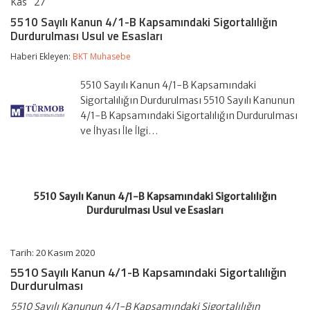
Kas
27
5510
yorumlar kapalı
Sayılı
5510 Sayılı Kanun 4/1-B Kapsamındaki Sigortalılığın
Kanun
Durdurulması Usul ve Esasları
4/1-
B
Haberi Ekleyen:
BKT Muhasebe
Kapsamındaki
Sigortalılığın
Durdurulması
5510 Sayılı Kanun 4/1-B Kapsamındaki
Usul
Sigortalılığın Durdurulması 5510 Sayılı Kanunun
ve
4/1-B Kapsamındaki Sigortalılığın Durdurulması
Esasları
ve İhyası İle İlgi…
için
5510 Sayılı Kanun 4/1-B Kapsamındaki Sigortalılığın
Durdurulması Usul ve Esasları
Tarih: 20 Kasım 2020
5510 Sayılı Kanun 4/1-B Kapsamındaki Sigortalılığın
Durdurulması
5510 Sayılı Kanunun 4/1-B Kapsamındaki Sigortalılığın