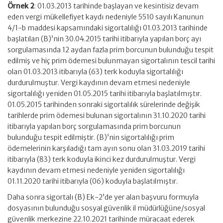
Örnek 2
: 01.03.2013 tarihinde başlayan ve kesintisiz devam
eden vergi mükellefiyet kaydı nedeniyle 5510 sayılı Kanunun
4/1-b maddesi kapsamındaki sigortalılığı 01.03.2013 tarihinde
başlatılan (B)’nin 30.04.2015 tarihi itibarıyla yapılan borç ayı
sorgulamasında 12 aydan fazla prim borcunun bulunduğu tespit
edilmiş ve hiç prim ödemesi bulunmayan sigortalının tescil tarihi
olan 01.03.2013 itibarıyla (63) terk koduyla sigortalılığı
durdurulmuştur. Vergi kaydının devam etmesi nedeniyle
sigortalılığı yeniden 01.05.2015 tarihi itibarıyla başlatılmıştır.
01.05.2015 tarihinden sonraki sigortalılık sürelerinde değişik
tarihlerde prim ödemesi bulunan sigortalının 31.10.2020 tarihi
itibarıyla yapılan borç sorgulamasında prim borcunun
bulunduğu tespit edilmiştir. (B)’nin sigortalılığı prim
ödemelerinin karşıladığı tam ayın sonu olan 31.03.2019 tarihi
itibarıyla (83) terk koduyla ikinci kez durdurulmuştur. Vergi
kaydının devam etmesi nedeniyle yeniden sigortalılığı
01.11.2020 tarihi itibarıyla (06) koduyla başlatılmıştır.
Daha sonra sigortalı (B) Ek-2’de yer alan başvuru formuyla
dosyasının bulunduğu sosyal güvenlik il müdürlüğüne/sosyal
güvenlik merkezine 22.10.2021 tarihinde müracaat ederek