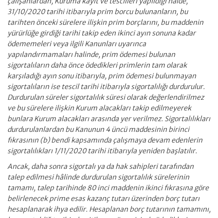
çalışanlardan, Kuruma kayıt ve tescilleri yapıldığı hâlde,
31/10/2020 tarihi itibarıyla prim borcu bulunanların, bu
tarihten önceki sürelere ilişkin prim borçlarını, bu maddenin
yürürlüğe girdiği tarihi takip eden ikinci ayın sonuna kadar
ödememeleri veya ilgili Kanunları uyarınca
yapılandırmamaları halinde, prim ödemesi bulunan
sigortalıların daha önce ödedikleri primlerin tam olarak
karşıladığı ayın sonu itibarıyla, prim ödemesi bulunmayan
sigortalıların ise tescil tarihi itibarıyla sigortalılığı durdurulur.
Durdurulan süreler sigortalılık süresi olarak değerlendirilmez
ve bu sürelere ilişkin Kurum alacakları takip edilmeyerek
bunlara Kurum alacakları arasında yer verilmez. Sigortalılıkları
durdurulanlardan bu Kanunun 4 üncü maddesinin birinci
fıkrasının (b) bendi kapsamında çalışmaya devam edenlerin
sigortalılıkları 1/11/2020 tarihi itibarıyla yeniden başlatılır.
Ancak, daha sonra sigortalı ya da hak sahipleri tarafından
talep edilmesi hâlinde durdurulan sigortalılık sürelerinin
tamamı, talep tarihinde 80 inci maddenin ikinci fıkrasına göre
belirlenecek prime esas kazanç tutarı üzerinden borç tutarı
hesaplanarak ihya edilir. Hesaplanan borç tutarının tamamını,