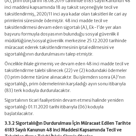
(A), prim borçlarını 18.08.2019 tarihinde 6183 sayılı Kanunun 48
inci maddesi kapsamında 18 ay taksit seçeneğiyle tecil ve
taksitlendirmiş, 2020/11 inci aya kadar olan taksitleri ile cari ay
primlerini süresinde ödemiştir. 48 inci madde tecil ve
taksitlendirmesi devam eden sigortalı (A), Ek-1’de yer alan
başvuru formuyla dosyasının bulunduğu sosyal güvenlik il
müdürlüğüne/sosyal güvenlik merkezine 25.12.2020 tarihinde
müracaat ederek taksitlendirmesinin iptal edilmesini ve
sigortalılığının durdurulmasını talep etmiştir.
Öncelikle ihlale girmemiş ve devam eden 48 inci madde tecil ve
taksitlendirme talebi silinecek (22) ve (2) kodundaki ödemeler
(1) prim ödeme türüne alınacaktır. Bu işlemden sonra (A)’nın
sigortalılığı, prim ödemelerinin karşıladığı ayın sonu itibarıyla
(83) terk koduyla durdurulacaktır.
Sigortalının ticari faaliyetinin devam etmesi halinde yeniden
sigortalılığı 01.11.2020 tarihi itibarıyla (06) koduyla
başlatılacaktır.
3.3.2 Sigortalılığın Durdurulması İçin Müracaat Edilen Tarihte
6183 Sayılı Kanunun 48 inci Maddesi Kapsamında Tecil ve