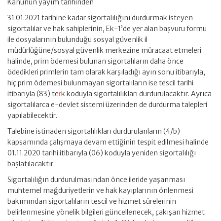
Kanunun yayım tarihinden
31.01.2021 tarihine kadar sigortalılığını durdurmak isteyen
sigortalılar ve hak sahiplerinin, Ek-1’de yer alan başvuru formu
ile dosyalarının bulunduğu sosyal güvenlik il
müdürlüğüne/sosyal güvenlik merkezine müracaat etmeleri
halinde, prim ödemesi bulunan sigortalıların daha önce
ödedikleri primlerin tam olarak karşıladığı ayın sonu itibarıyla,
hiç prim ödemesi bulunmayan sigortalıların ise tescil tarihi
itibarıyla (83) te
r
k koduyla sigortalılıkları durdurulacaktır. Ayrıca
sigortalılarca e-devlet sistemi üzerinden de durdurma talepleri
yapılabilecektir.
Talebine istinaden sigortalılıkları durdurulanların (4/b)
kapsamında çalışmaya devam ettiğinin tespit edilmesi halinde
01.11.2020 tarihi itibarıyla (06) koduyla yeniden sigortalılığı
başlatılacaktır.
Sigortalılığın durdurulmasından önce ileride yaşanması
muhtemel mağduriyetlerin ve hak kayıplarının önlenmesi
bakımından sigortalıların tescil ve hizmet sürelerinin
belirlenmesine yönelik bilgileri güncellenecek, çakışan hizmet