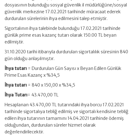
dosyasının bulunduğu sosyal güvenlik il müdürlüğüne/sosyal
güvenlik merkezine 17.02.2021 tarihinde müracaat ederek
durdurulan sürelerinin ihya edilmesini talep etmiştir.
Sigortalının ihya talebinde bulunduğu 17.02.2021 tarihinde
günlük prime esas kazanç tutarı olarak 150.00 TL beyan
edilmiştir.
31.10.2020 tarihi itibarıyla durdurulan sigortalılık süresinin 840
gün olduğu anlaşılmıştır.
İhya tutarı
= Durdurulan Gün Sayısı x Beyan Edilen Günlük
Prime Esas Kazanç x %34,5
İhya tutarı
= 840 x 150,00 x %34,5
İhya Tutarı
= 43.470,00 TL
Hesaplanan 43.470,00 TL tutarındaki ihya borcu 17.02.2021
tarihinde sigortalıya tebliğ edilmiş ve sigortalı kendisine tebliğ
edilen ihya tutarının tamamını 14.04.2021 tarihinde ödemiş
olduğundan, durdurulan süreler hizmet olarak
değerlendirilecektir.