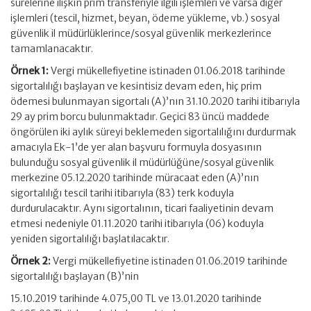
sürelerine ilişkin prim transferiyle ilgili işlemleri ve varsa diğer
işlemleri (tescil, hizmet, beyan, ödeme yükleme, vb.) sosyal
güvenlik il müdürlüklerince/sosyal güvenlik merkezlerince
tamamlanacaktır.
Örnek 1:
Vergi mükellefiyetine istinaden 01.06.2018 tarihinde
sigortalılığı başlayan ve kesintisiz devam eden, hiç prim
ödemesi bulunmayan sigortalı (A)’nın 31.10.2020 tarihi itibarıyla
29 ay prim borcu bulunmaktadır. Geçici 83 üncü maddede
öngörülen iki aylık süreyi beklemeden sigortalılığını durdurmak
amacıyla Ek-1’de yer alan başvuru formuyla dosyasının
bulunduğu sosyal güvenlik il müdürlüğüne/sosyal güvenlik
merkezine 05.12.2020 tarihinde müracaat eden (A)’nın
sigortalılığı tescil tarihi itibarıyla (83) terk koduyla
durdurulacaktır. Aynı sigortalının, ticari faaliyetinin devam
etmesi nedeniyle 01.11.2020 tarihi itibarıyla (06) koduyla
yeniden sigortalılığı başlatılacaktır.
Örnek 2:
Vergi mükellefiyetine istinaden 01.06.2019 tarihinde
sigortalılığı başlayan (B)’nin
15.10.2019 tarihinde 4.075,00 TL ve 13.01.2020 tarihinde