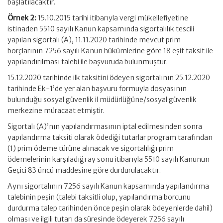
başlatılacaktır.
Örnek 2:
15.10.2015 tarihi itibarıyla vergi mükellefiyetine
istinaden 5510 sayılı Kanun kapsamında sigortalılık tescili
yapılan sigortalı (A), 11.11.2020 tarihinde mevcut prim
borçlarının 7256 sayılı Kanun hükümlerine göre 18 eşit taksit ile
yapılandırılması talebi ile başvuruda bulunmuştur.
15.12.2020 tarihinde ilk taksitini ödeyen sigortalının 25.12.2020
tarihinde Ek-1’de yer alan başvuru formuyla dosyasının
bulunduğu sosyal güvenlik il müdürlüğüne/sosyal güvenlik
merkezine müracaat etmiştir.
Sigortalı (A)’nın yapılandırmasının iptal edilmesinden sonra
yapılandırma taksiti olarak ödediği tutarlar program tarafından
(1) prim ödeme türüne alınacak ve sigortalılığı prim
ödemelerinin karşıladığı ay sonu itibarıyla 5510 sayılı Kanunun
Geçici 83 üncü maddesine göre durdurulacaktır.
Aynı sigortalının 7256 sayılı Kanun kapsamında yapılandırma
talebinin peşin (talebi taksitli olup, yapılandırma borcunu
durdurma talep tarihinden önce peşin olarak ödeyenlerde dahil)
olması ve ilgili tutarı da süresinde ödeyerek 7256 sayılı