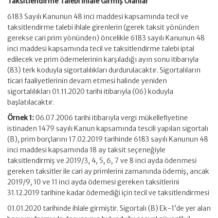
Taksitlendirme Talebi İhlale Girmiş Olanlar
6183 Sayılı Kanunun 48 inci maddesi kapsamında tecil ve
taksitlendirme talebi ihlale girenlerin (gerek taksit yönünden
gerekse cari prim yönünden) öncelikle 6183 sayılı Kanunun 48
inci maddesi kapsamında tecil ve taksitlendirme talebi iptal
edilecek ve prim ödemelerinin karşıladığı ayın sonu itibarıyla
(83) terk koduyla sigortalılıkları durdurulacaktır. Sigortalıların
ticari faaliyetlerinin devam etmesi halinde yeniden
sigortalılıkları 01.11.2020 tarihi itibarıyla (06) koduyla
başlatılacaktır.
Örnek 1:
06.07.2006 tarihi itibarıyla vergi mükellefiyetine
istinaden 1479 sayılı Kanun kapsamında tescili yapılan sigortalı
(B), prim borçlarını 17.02.2019 tarihinde 6183 sayılı Kanunun 48
inci maddesi kapsamında 18 ay taksit seçeneğiyle
taksitlendirmiş ve 2019/3, 4, 5, 6, 7 ve 8 inci ayda ödenmesi
gereken taksitler ile cari ay primlerini zamanında ödemiş, ancak
2019/9, 10 ve 11 inci ayda ödemesi gereken taksitlerini
31.12.2019 tarihine kadar ödemediği için tecil ve taksitlendirmesi
01.01.2020 tarihinde ihlale girmiştir. Sigortalı (B) Ek-1’de yer alan