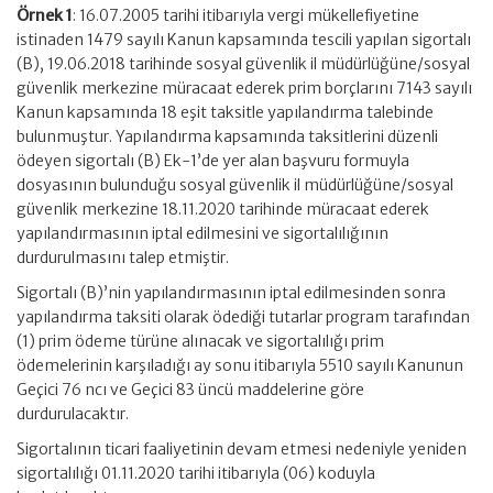
Örnek 1
: 16.07.2005 tarihi itibarıyla vergi mükellefiyetine
istinaden 1479 sayılı Kanun kapsamında tescili yapılan sigortalı
(B), 19.06.2018 tarihinde sosyal güvenlik il müdürlüğüne/sosyal
güvenlik merkezine müracaat ederek prim borçlarını 7143 sayılı
Kanun kapsamında 18 eşit taksitle yapılandırma talebinde
bulunmuştur. Yapılandırma kapsamında taksitlerini düzenli
ödeyen sigortalı (B) Ek-1’de yer alan başvuru formuyla
dosyasının bulunduğu sosyal güvenlik il müdürlüğüne/sosyal
güvenlik merkezine 18.11.2020 tarihinde müracaat ederek
yapılandırmasının iptal edilmesini ve sigortalılığının
durdurulmasını talep etmiştir.
Sigortalı (B)’nin yapılandırmasının iptal edilmesinden sonra
yapılandırma taksiti olarak ödediği tutarlar program tarafından
(1) prim ödeme türüne alınacak ve sigortalılığı prim
ödemelerinin karşıladığı ay sonu itibarıyla 5510 sayılı Kanunun
Geçici 76 ncı ve Geçici 83 üncü maddelerine göre
durdurulacaktır.
Sigortalının ticari faaliyetinin devam etmesi nedeniyle yeniden
sigortalılığı 01.11.2020 tarihi itibarıyla (06) koduyla