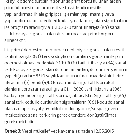
İki aylık ödeme süresinin sonunda prim borcu bulunanlardan
prim ödemesi olanların tecil ve taksitlendirmesi ile
yapılandırması ihlale girip iptal işlemleri yapılmamış veya
yapılandırmadan ödedikleri kadar yararlanmış olan sigortalıların
ise program aracılığıyla 31.10.2020 tarihi itibarıyla (84) sanal
terk koduyla sigortalılıkları durdurulacak ve prim borçları
silinecektir.
Hiç prim ödemesi bulunmaması nedeniyle sigortalılıkları tescil
tarihi itibarıyla (83) terk koduyla durdurulan sigortalılar ile prim
ödemesi olması nedeniyle 31.10.2020 tarihi itibarıyla (84) sanal
terk koduyla sigortalıkları durdurulanlardan, durdurma işleminin
yapıldığı tarihte 5510 sayılı Kanunun 4 üncü maddesinin birinci
fıkrasının (b) bendi (4/b) kapsamında sigortalılıkları aktif
olanların, program aracılığıyla 01.11.2020 tarihi itibarıyla (06)
koduyla yeniden sigortalılıkları başlatılacaktır. Sigortalılığı (84)
sanal terk kodu ile durdurulan sigortalıların (06) kodu da sanal
olacak olup, sosyal güvenlik il müdürlüğünce/sosyal güvenlik
merkezince sanal terklerin gerçek terklere dönüştürülmesi
gerekmektedir.
Örnek 3
: Vergi mükellefiyet kaydına istinaden 12.05.2015