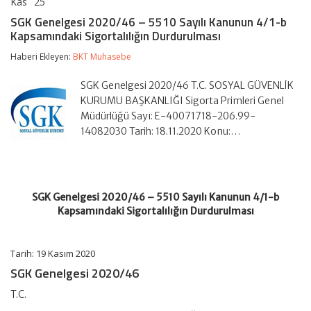
Kas
25
SGK
yorumlar kapalı
Genelgesi
SGK Genelgesi 2020/46 – 5510 Sayılı Kanunun 4/1-b
2020/46
Kapsamındaki Sigortalılığın Durdurulması
–
5510
Haberi Ekleyen:
BKT Muhasebe
Sayılı
Kanunun
4/1-
SGK Genelgesi 2020/46 T.C. SOSYAL GÜVENLİK
b
KURUMU BAŞKANLIĞI Sigorta Primleri Genel
Kapsamındaki
Müdürlüğü Sayı: E-40071718-206.99-
Sigortalılığın
14082030 Tarih: 18.11.2020 Konu:…
Durdurulması
için
SGK Genelgesi 2020/46 – 5510 Sayılı Kanunun 4/1-b
Kapsamındaki Sigortalılığın Durdurulması
Tarih: 19 Kasım 2020
SGK Genelgesi 2020/46
T.C.