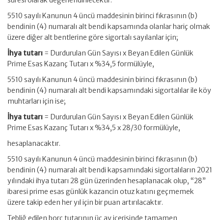
süresi olarak değerlendirilecektir.
5510 sayılı Kanunun 4 üncü maddesinin birinci fıkrasının (b)
bendinin (4) numaralı alt bendi kapsamında olanlar hariç olmak
üzere diğer alt bentlerine göre sigortalı sayılanlar için;
İhya tutarı
= Durdurulan Gün Sayısı x Beyan Edilen Günlük
Prime Esas Kazanç Tutarı x %34,5 formülüyle,
5510 sayılı Kanunun 4 üncü maddesinin birinci fıkrasının (b)
bendinin (4) numaralı alt bendi kapsamındaki sigortalılar ile köy
muhtarları için ise;
İhya tutarı
= Durdurulan Gün Sayısı x Beyan Edilen Günlük
Prime Esas Kazanç Tutarı x %34,5 x 28/30 formülüyle,
hesaplanacaktır.
5510 sayılı Kanunun 4 üncü maddesinin birinci fıkrasının (b)
bendinin (4) numaralı alt bendi kapsamındaki sigortalıların 2021
yılındaki ihya tutarı 28 gün üzerinden hesaplanacak olup, “28”
ibaresi prime esas günlük kazancin otuz katını geçmemek
üzere takip eden her yıl için bir puan artırılacaktır.
Tebliğ edilen borç tutarının üç ay içerisinde tamamen