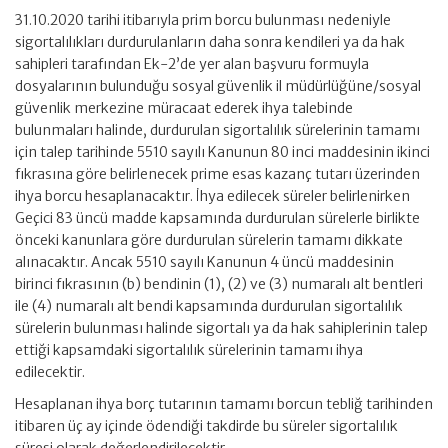
31.10.2020 tarihi itibarıyla prim borcu bulunması nedeniyle
sigortalılıkları durdurulanların daha sonra kendileri ya da hak
sahipleri tarafından Ek-2’de yer alan başvuru formuyla
dosyalarının bulunduğu sosyal güvenlik il müdürlüğüne/sosyal
güvenlik merkezine müracaat ederek ihya talebinde
bulunmaları halinde, durdurulan sigortalılık sürelerinin tamamı
için talep tarihinde 5510 sayılı Kanunun 80 inci maddesinin ikinci
fıkrasına göre belirlenecek prime esas kazanç tutarı üzerinden
ihya borcu hesaplanacaktır. İhya edilecek süreler belirlenirken
Geçici 83 üncü madde kapsamında durdurulan sürelerle birlikte
önceki kanunlara göre durdurulan sürelerin tamamı dikkate
alınacaktır. Ancak 5510 sayılı Kanunun 4 üncü maddesinin
birinci fıkrasının (b) bendinin (1), (2) ve (3) numaralı alt bentleri
ile (4) numaralı alt bendi kapsamında durdurulan sigortalılık
sürelerin bulunması halinde sigortalı ya da hak sahiplerinin talep
ettiği kapsamdaki sigortalılık sürelerinin tamamı ihya
edilecektir.
Hesaplanan ihya borç tutarının tamamı borcun tebliğ tarihinden
itibaren üç ay içinde ödendiği takdirde bu süreler sigortalılık