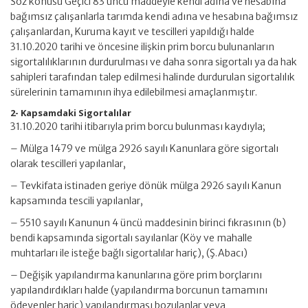
Söz konusu Geçici 83 üncü maddeyle kendi adına ve hesabına
bağımsız çalışanlarla tarımda kendi adına ve hesabına bağımsız
çalışanlardan, Kuruma kayıt ve tescilleri yapıldığı halde
31.10.2020 tarihi ve öncesine ilişkin prim borcu bulunanların
sigortalılıklarının durdurulması ve daha sonra sigortalı ya da hak
sahipleri tarafından talep edilmesi halinde durdurulan sigortalılık
sürelerinin tamamının ihya edilebilmesi amaçlanmıştır.
2- Kapsamdaki Sigortalılar
31.10.2020 tarihi itibarıyla prim borcu bulunması kaydıyla;
– Mülga 1479 ve mülga 2926 sayılı Kanunlara göre sigortalı
olarak tescilleri yapılanlar,
– Tevkifata istinaden geriye dönük mülga 2926 sayılı Kanun
kapsamında tescili yapılanlar,
– 5510 sayılı Kanunun 4 üncü maddesinin birinci fıkrasının (b)
bendi kapsamında sigortalı sayılanlar (Köy ve mahalle
muhtarları ile isteğe bağlı sigortalılar hariç), (Ş.Abacı)
– Değişik yapılandırma kanunlarına göre prim borçlarını
yapılandırdıkları halde (yapılandırma borcunun tamamını
ödeyenler hariç) yapılandırması bozulanlar veya