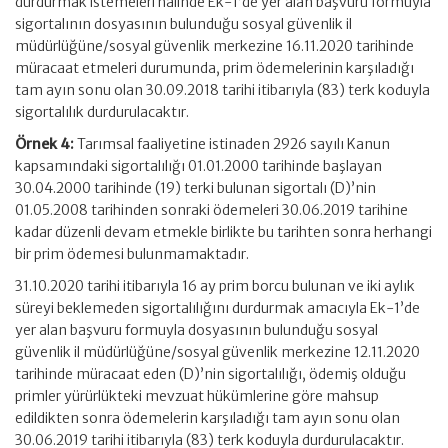
durdurmak istemeleri halinde Ek-1’de yer alan başvuru formuyla
sigortalının dosyasının bulunduğu sosyal güvenlik il
müdürlüğüne/sosyal güvenlik merkezine 16.11.2020 tarihinde
müracaat etmeleri durumunda, prim ödemelerinin karşıladığı
tam ayın sonu olan 30.09.2018 tarihi itibarıyla (83) terk koduyla
sigortalılık durdurulacaktır.
Örnek 4:
Tarımsal faaliyetine istinaden 2926 sayılı Kanun
kapsamındaki sigortalılığı 01.01.2000 tarihinde başlayan
30.04.2000 tarihinde (19) terki bulunan sigortalı (D)’nin
01.05.2008 tarihinden sonraki ödemeleri 30.06.2019 tarihine
kadar düzenli devam etmekle birlikte bu tarihten sonra herhangi
bir prim ödemesi bulunmamaktadır.
31.10.2020 tarihi itibarıyla 16 ay prim borcu bulunan ve iki aylık
süreyi beklemeden sigortalılığını durdurmak amacıyla Ek-1’de
yer alan başvuru formuyla dosyasının bulunduğu sosyal
güvenlik il müdürlüğüne/sosyal güvenlik merkezine 12.11.2020
tarihinde müracaat eden (D)’nin sigortalılığı, ödemiş olduğu
primler yürürlükteki mevzuat hükümlerine göre mahsup
edildikten sonra ödemelerin karşıladığı tam ayın sonu olan
30.06.2019 tarihi itibarıyla (83) terk koduyla durdurulacaktır.