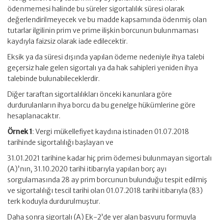
ödenmemesi halinde bu süreler sigortalılık süresi olarak
değerlendirilmeyecek ve bu madde kapsamında ödenmiş olan
tutarlar ilgilinin prim ve prime ilişkin borcunun bulunmaması
kaydıyla faizsiz olarak iade edilecektir.
Eksik ya da süresi dışında yapılan ödeme nedeniyle ihya talebi
geçersiz hale gelen sigortalı ya da hak sahipleri yeniden ihya
talebinde bulunabileceklerdir.
Diğer taraftan sigortalılıkları önceki kanunlara göre
durdurulanların ihya borcu da bu genelge hükümlerine göre
hesaplanacaktır.
Örnek 1
: Vergi mükellefiyet kaydına istinaden 01.07.2018
tarihinde sigortalılığı başlayan ve
31.01.2021 tarihine kadar hiç prim ödemesi bulunmayan sigortalı
(A)’nın, 31.10.2020 tarihi itibarıyla yapılan borç ayı
sorgulamasında 28 ay prim borcunun bulunduğu tespit edilmiş
ve sigortalılığı tescil tarihi olan 01.07.2018 tarihi itibarıyla (83)
terk koduyla durdurulmuştur.
Daha sonra sigortalı (A) Ek-2’de yer alan başvuru formuyla