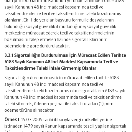
olan prim borçlarını bu Kanunun yürürlük tarihinden önce 6183
sayılı Kanunun 48 inci maddesi kapsamında tecil ve
taksitlendirenler ile tecil ve taksitlendirme talebi bozulmamış
olanların, Ek-1’de yer alan başvuru formu ile dosyalarının
bulunduğu sosyal güvenlik il müdürlüğüne/sosyal güvenlik
merkezine müracaat ederek tecil ve taksitlendirmelerinin
bozulmasını talep etmeleri halinde sigortalılıkları prim
ödemelerine göre durdurulacaktır.
3.3.1 Sigortalılığın Durdurulması İçin Müracaat Edilen Tarihte
6183 Sayılı Kanunun 48 inci Maddesi Kapsamında Tecil ve
Taksitlendirme Talebi İhlale Girmemiş Olanlar
Sigortalılığın durdurulması için müracaat edilen tarihte 6183
sayılı Kanunun 48 inci maddesi kapsamında tecil ve
taksitlendirme talebi bozulmamış olan sigortalıların 6183 sayılı
Kanunun 48 inci maddesi kapsamında tecil ve taksitlendirme
talebi silinerek, ödenen peşinat ile taksit tutarları (1) prim
ödeme türüne alınacaktır.
Örnek 1
: 15.07.2005 tarihi itibarıyla vergi mükellefiyetine
istinaden 1479 sayılı Kanun kapsamında tescili yapılan sigortalı