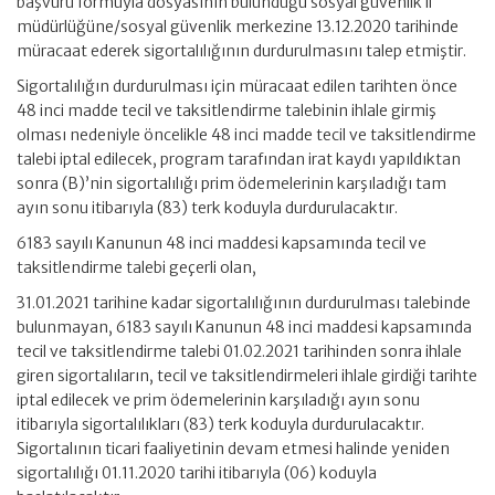
başvuru formuyla dosyasının bulunduğu sosyal güvenlik il
müdürlüğüne/sosyal güvenlik merkezine 13.12.2020 tarihinde
müracaat ederek sigortalılığının durdurulmasını talep etmiştir.
Sigortalılığın durdurulması için müracaat edilen tarihten önce
48 inci madde tecil ve taksitlendirme talebinin ihlale girmiş
olması nedeniyle öncelikle 48 inci madde tecil ve taksitlendirme
talebi iptal edilecek, program tarafından irat kaydı yapıldıktan
sonra (B)’nin sigortalılığı prim ödemelerinin karşıladığı tam
ayın sonu itibarıyla (83) terk koduyla durdurulacaktır.
6183 sayılı Kanunun 48 inci maddesi kapsamında tecil ve
taksitlendirme talebi geçerli olan,
31.01.2021 tarihine kadar sigortalılığının durdurulması talebinde
bulunmayan, 6183 sayılı Kanunun 48 inci maddesi kapsamında
tecil ve taksitlendirme talebi 01.02.2021 tarihinden sonra ihlale
giren sigortalıların, tecil ve taksitlendirmeleri ihlale girdiği tarihte
iptal edilecek ve prim ödemelerinin karşıladığı ayın sonu
itibarıyla sigortalılıkları (83) terk koduyla durdurulacaktır.
Sigortalının ticari faaliyetinin devam etmesi halinde yeniden
sigortalılığı 01.11.2020 tarihi itibarıyla (06) koduyla