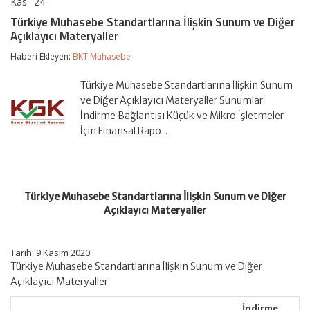
Kas
24
Türkiye
yorumlar kapalı
Muhasebe
Türkiye Muhasebe Standartlarına İlişkin Sunum ve Diğer
Standartlarına
Açıklayıcı Materyaller
İlişkin
Sunum
Haberi Ekleyen:
BKT Muhasebe
ve
Diğer
Açıklayıcı
Türkiye Muhasebe Standartlarına İlişkin Sunum
Materyaller
ve Diğer Açıklayıcı Materyaller Sunumlar
için
İndirme Bağlantısı Küçük ve Mikro İşletmeler
İçin Finansal Rapo…
Türkiye Muhasebe Standartlarına İlişkin Sunum ve Diğer
Açıklayıcı Materyaller
Tarih: 9 Kasım 2020
Türkiye Muhasebe Standartlarına İlişkin Sunum ve Diğer
Açıklayıcı Materyaller
İndirme