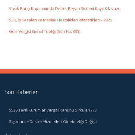
Varlık Barışı Kapsamında Defter-Beyan Sistemi Kayıt Kılavuzu
SGK İş Kazaları ve Meslek Hastalıkları İstatistikleri – 2025
Gelir Vergisi Genel Tebliği (Seri No: 335)
Son Haberler
5520 sayılı Kurumlar Vergisi Kanunu Sirküleri /73
Sigortacılık Destek Hizmetleri Yönetmeliği Değişti