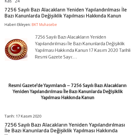
Kas
24
7256
yorumlar kapalı
Sayılı
7256 Sayılı Bazı Alacakların Yeniden Yapılandırılması İle
Bazı
Bazı Kanunlarda Değişiklik Yapılması Hakkında Kanun
Alacakların
Yeniden
Haberi Ekleyen:
BKT Muhasebe
Yapılandırılması
İle
Bazı
7256 Sayılı Bazı Alacakların Yeniden
Kanunlarda
Yapılandırılması İle Bazı Kanunlarda Değişiklik
Değişiklik
Yapılması Hakkında Kanun 17 Kasım 2020 Tarihli
Yapılması
Resmi Gazete Sayı:…
Hakkında
Kanun
için
Resmi Gazete’de Yayımlandı – 7256 Sayılı Bazı Alacakların
Yeniden Yapılandırılması İle Bazı Kanunlarda Değişiklik
Yapılması Hakkında Kanun
Tarih: 17 Kasım 2020
7256 Sayılı Bazı Alacakların Yeniden Yapılandırılması
İle Bazı Kanunlarda Değişiklik Yapılması Hakkında