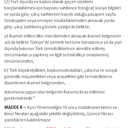
(2) Yurt dışında ev kadını olarak geçen sürelerin
borçlanılabilmesi için başvuru sahibince fotoğraf, künye bilgileri
ve yurda giriş-çıkış tarihlerinin kayıtlı olduğu pasaport sayfa
fotokopileri veya emniyet müdürlüklerinden alınacak yurda
giriş-çıkış tarihlerini gösterir çizelge ile birlikte;
a) İkamet edilen ülke mercilerinden alınacak ikamet belgesinin
aslı ile birlikte Türkiye’de yeminli tercüme bürolarınca ya da yurt
dışında bulunan Türk temsilciliklerince akredite edilmiş
tercümanlarca yapılmış ve ilgili temsilcilikçe onaylanmış
tercümesinden,
b) Türk büyükelçilikleri, başkonsoloslukları, çalışma ve sosyal
güvenlik müşavirlikleri veya ataşelikleri gibi temsilciliklerce
düzenlenen ikamet belgesinden,
durumuna uygun olan belgenin Kuruma ibraz edilmesi
gerekmektedir.”
MADDE 8 –
Aynı Yönetmeliğin 10 uncu maddesinin birinci ve
ikinci fıkraları aşağıdaki şekilde değiştirilmiş, üçüncü fıkrası
yürürlükten kaldırılmıştır.