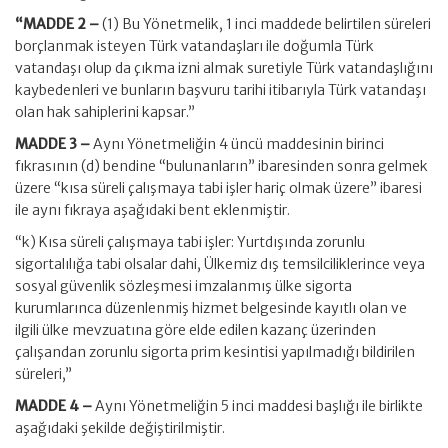
“MADDE 2 –
(1) Bu Yönetmelik, 1 inci maddede belirtilen süreleri
borçlanmak isteyen Türk vatandaşları ile doğumla Türk
vatandaşı olup da çıkma izni almak suretiyle Türk vatandaşlığını
kaybedenleri ve bunların başvuru tarihi itibarıyla Türk vatandaşı
olan hak sahiplerini kapsar.”
MADDE 3 –
Aynı Yönetmeliğin 4 üncü maddesinin birinci
fıkrasının (d) bendine “bulunanların” ibaresinden sonra gelmek
üzere “kısa süreli çalışmaya tabi işler hariç olmak üzere” ibaresi
ile aynı fıkraya aşağıdaki bent eklenmiştir.
“k) Kısa süreli çalışmaya tabi işler: Yurtdışında zorunlu
sigortalılığa tabi olsalar dahi, Ülkemiz dış temsilciliklerince veya
sosyal güvenlik sözleşmesi imzalanmış ülke sigorta
kurumlarınca düzenlenmiş hizmet belgesinde kayıtlı olan ve
ilgili ülke mevzuatına göre elde edilen kazanç üzerinden
çalışandan zorunlu sigorta prim kesintisi yapılmadığı bildirilen
süreleri,”
MADDE 4 –
Aynı Yönetmeliğin 5 inci maddesi başlığı ile birlikte
aşağıdaki şekilde değiştirilmiştir.