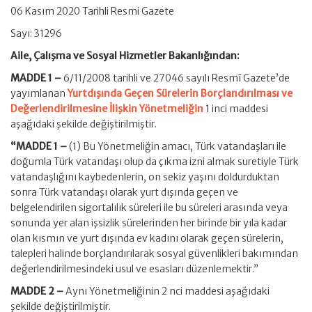
06 Kasım 2020 Tarihli Resmi Gazete
Sayı: 31296
Aile, Çalışma ve Sosyal Hizmetler Bakanlığından:
MADDE 1 –
6/11/2008 tarihli ve 27046 sayılı Resmî Gazete’de
yayımlanan
Yurtdışında Geçen Sürelerin Borçlandırılması ve
Değerlendirilmesine İlişkin Yönetmeliğin
1 inci maddesi
aşağıdaki şekilde değiştirilmiştir.
“MADDE 1 –
(1) Bu Yönetmeliğin amacı, Türk vatandaşları ile
doğumla Türk vatandaşı olup da çıkma izni almak suretiyle Türk
vatandaşlığını kaybedenlerin, on sekiz yaşını doldurduktan
sonra Türk vatandaşı olarak yurt dışında geçen ve
belgelendirilen sigortalılık süreleri ile bu süreleri arasında veya
sonunda yer alan işsizlik sürelerinden her birinde bir yıla kadar
olan kısmın ve yurt dışında ev kadını olarak geçen sürelerin,
talepleri halinde borçlandırılarak sosyal güvenlikleri bakımından
değerlendirilmesindeki usul ve esasları düzenlemektir.”
MADDE 2 –
Aynı Yönetmeliğinin 2 nci maddesi aşağıdaki
şekilde değiştirilmiştir.