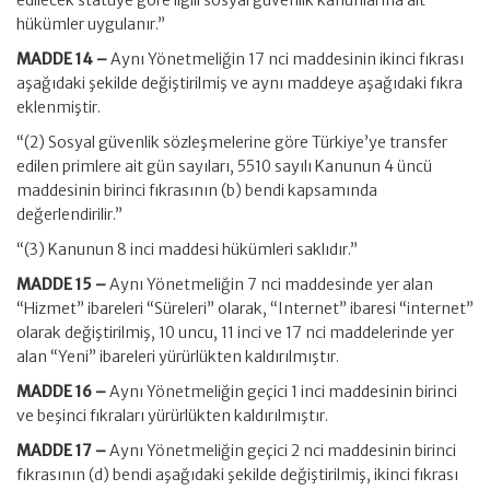
edilecek statüye göre ilgili sosyal güvenlik kanunlarına ait
hükümler uygulanır.”
MADDE 14 –
Aynı Yönetmeliğin 17 nci maddesinin ikinci fıkrası
aşağıdaki şekilde değiştirilmiş ve aynı maddeye aşağıdaki fıkra
eklenmiştir.
“(2) Sosyal güvenlik sözleşmelerine göre Türkiye’ye transfer
edilen primlere ait gün sayıları, 5510 sayılı Kanunun 4 üncü
maddesinin birinci fıkrasının (b) bendi kapsamında
değerlendirilir.”
“(3) Kanunun 8 inci maddesi hükümleri saklıdır.”
MADDE 15 –
Aynı Yönetmeliğin 7 nci maddesinde yer alan
“Hizmet” ibareleri “Süreleri” olarak, “Internet” ibaresi “internet”
olarak değiştirilmiş, 10 uncu, 11 inci ve 17 nci maddelerinde yer
alan “Yeni” ibareleri yürürlükten kaldırılmıştır.
MADDE 16 –
Aynı Yönetmeliğin geçici 1 inci maddesinin birinci
ve beşinci fıkraları yürürlükten kaldırılmıştır.
MADDE 17 –
Aynı Yönetmeliğin geçici 2 nci maddesinin birinci
fıkrasının (d) bendi aşağıdaki şekilde değiştirilmiş, ikinci fıkrası