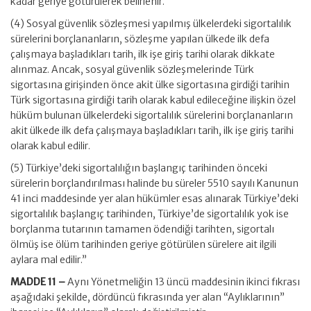
kadar geriye götürülerek belirlenir.
(4) Sosyal güvenlik sözleşmesi yapılmış ülkelerdeki sigortalılık
sürelerini borçlananların, sözleşme yapılan ülkede ilk defa
çalışmaya başladıkları tarih, ilk işe giriş tarihi olarak dikkate
alınmaz. Ancak, sosyal güvenlik sözleşmelerinde Türk
sigortasına girişinden önce akit ülke sigortasına girdiği tarihin
Türk sigortasına girdiği tarih olarak kabul edileceğine ilişkin özel
hüküm bulunan ülkelerdeki sigortalılık sürelerini borçlananların
akit ülkede ilk defa çalışmaya başladıkları tarih, ilk işe giriş tarihi
olarak kabul edilir.
(5) Türkiye’deki sigortalılığın başlangıç tarihinden önceki
sürelerin borçlandırılması halinde bu süreler 5510 sayılı Kanunun
41 inci maddesinde yer alan hükümler esas alınarak Türkiye’deki
sigortalılık başlangıç tarihinden, Türkiye’de sigortalılık yok ise
borçlanma tutarının tamamen ödendiği tarihten, sigortalı
ölmüş ise ölüm tarihinden geriye götürülen sürelere ait ilgili
aylara mal edilir.”
MADDE 11 –
Aynı Yönetmeliğin 13 üncü maddesinin ikinci fıkrası
aşağıdaki şekilde, dördüncü fıkrasında yer alan “Aylıklarının”