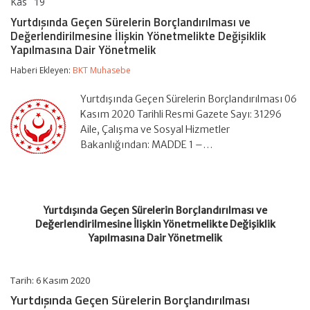
Kas
19
Yurtdışında
yorumlar kapalı
Geçen
Yurtdışında Geçen Sürelerin Borçlandırılması ve
Sürelerin
Değerlendirilmesine İlişkin Yönetmelikte Değişiklik
Borçlandırılması
Yapılmasına Dair Yönetmelik
ve
Değerlendirilmesine
Haberi Ekleyen:
BKT Muhasebe
İlişkin
Yönetmelikte
Değişiklik
Yurtdışında Geçen Sürelerin Borçlandırılması 06
Yapılmasına
Kasım 2020 Tarihli Resmi Gazete Sayı: 31296
Dair
Aile, Çalışma ve Sosyal Hizmetler
Yönetmelik
için
Bakanlığından: MADDE 1 –…
Yurtdışında Geçen Sürelerin Borçlandırılması ve
Değerlendirilmesine İlişkin Yönetmelikte Değişiklik
Yapılmasına Dair Yönetmelik
Tarih: 6 Kasım 2020
Yurtdışında Geçen Sürelerin Borçlandırılması