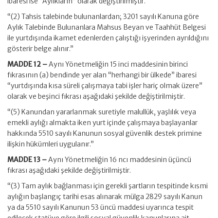
ibaresi ise “Aylıkların” olarak değiştirilmiştir.
“(2) Tahsis talebinde bulunanlardan; 3201 sayılı Kanuna göre
Aylık Talebinde Bulunanlara Mahsus Beyan ve Taahhüt Belgesi
ile yurtdışında ikamet edenlerden çalıştığı işyerinden ayrıldığını
gösterir belge alınır.”
MADDE 12 –
Aynı Yönetmeliğin 15 inci maddesinin birinci
fıkrasının (a) bendinde yer alan “herhangi bir ülkede” ibaresi
“yurtdışında kısa süreli çalışmaya tabi işler hariç olmak üzere”
olarak ve beşinci fıkrası aşağıdaki şekilde değiştirilmiştir.
“(5) Kanundan yararlanmak suretiyle malullük, yaşlılık veya
emekli aylığı almakta iken yurt içinde çalışmaya başlayanlar
hakkında 5510 sayılı Kanunun sosyal güvenlik destek primine
ilişkin hükümleri uygulanır.”
MADDE 13 –
Aynı Yönetmeliğin 16 ncı maddesinin üçüncü
fıkrası aşağıdaki şekilde değiştirilmiştir.
“(3) Tam aylık bağlanması için gerekli şartların tespitinde kısmi
aylığın başlangıç tarihi esas alınarak mülga 2829 sayılı Kanun
ya da 5510 sayılı Kanunun 53 üncü maddesi uyarınca tespit