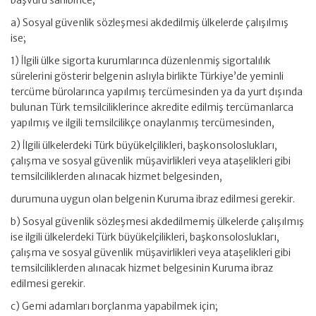
başvuru sahibince;
a) Sosyal güvenlik sözleşmesi akdedilmiş ülkelerde çalışılmış
ise;
1) İlgili ülke sigorta kurumlarınca düzenlenmiş sigortalılık
sürelerini gösterir belgenin aslıyla birlikte Türkiye’de yeminli
tercüme bürolarınca yapılmış tercümesinden ya da yurt dışında
bulunan Türk temsilciliklerince akredite edilmiş tercümanlarca
yapılmış ve ilgili temsilcilikçe onaylanmış tercümesinden,
2) İlgili ülkelerdeki Türk büyükelçilikleri, başkonsoloslukları,
çalışma ve sosyal güvenlik müşavirlikleri veya ataşelikleri gibi
temsilciliklerden alınacak hizmet belgesinden,
durumuna uygun olan belgenin Kuruma ibraz edilmesi gerekir.
b) Sosyal güvenlik sözleşmesi akdedilmemiş ülkelerde çalışılmış
ise ilgili ülkelerdeki Türk büyükelçilikleri, başkonsoloslukları,
çalışma ve sosyal güvenlik müşavirlikleri veya ataşelikleri gibi
temsilciliklerden alınacak hizmet belgesinin Kuruma ibraz
edilmesi gerekir.
c) Gemi adamları borçlanma yapabilmek için;