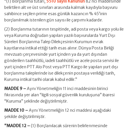
“(1) Borçlanma tutarı,
5510 sayılı Kanunun
82 nci maddesinde
belirtilen alt ve üst sınırları arasında kalmak kaydıyla başvuru
sahibince seçilen prime esas günlük kazancın % 45’inin
borçlanılmak istenilen gün sayısı ile çarpımı kadardır.
(2) Borçlanma tutarının tespitinde, adi posta veya kargo yolu ile
veya Kuruma doğrudan yapılan yazılı başvurularda Yurt Dışı
Süreleri Borçlanma Talep Dilekçesinin Kurumun evrak
kayıtlarına intikal ettiği tarih esas alınır. Dünya Posta Birliği
mevzuatı çerçevesinde yurt içinden ya da yurt dışından
gönderilen taahhütlü, iadeli taahhütlü ve acele posta servisi ile
yurt içinden PTT Alo Post veya PTT Kargo ile yapılan yurt dışı
borçlanma taleplerinde ise dilekçenin postaya verildiği tarih,
Kuruma intikal tarihi olarak kabul edilir.”
MADDE 9 –
Aynı Yönetmeliğin 11 inci maddesinin birinci
fıkrasında yer alan “ilgili sosyal güvenlik kuruluşuna” ibaresi
“Kuruma” şeklinde değiştirilmiştir.
MADDE 10 –
Aynı Yönetmeliğin 12 nci maddesi aşağıdaki
şekilde değiştirilmiştir.
“MADDE 12 –
(1) Borçlanılacak sürenin belirlenmesinde