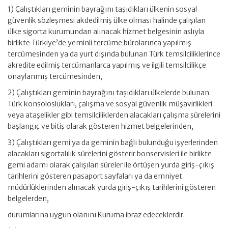
1) Çalıştıkları geminin bayrağını taşıdıkları ülkenin sosyal
güvenlik sözleşmesi akdedilmiş ülke olması halinde çalışılan
ülke sigorta kurumundan alınacak hizmet belgesinin aslıyla
birlikte Türkiye’de yeminli tercüme bürolarınca yapılmış
tercümesinden ya da yurt dışında bulunan Türk temsilciliklerince
akredite edilmiş tercümanlarca yapılmış ve ilgili temsilcilikçe
onaylanmış tercümesinden,
2) Çalıştıkları geminin bayrağını taşıdıkları ülkelerde bulunan
Türk konsoloslukları, çalışma ve sosyal güvenlik müşavirlikleri
veya ataşelikler gibi temsilciliklerden alacakları çalışma sürelerini
başlangıç ve bitiş olarak gösteren hizmet belgelerinden,
3) Çalıştıkları gemi ya da geminin bağlı bulunduğu işyerlerinden
alacakları sigortalılık sürelerini gösterir bonservisleri ile birlikte
gemi adamı olarak çalışılan süreler ile örtüşen yurda giriş-çıkış
tarihlerini gösteren pasaport sayfaları ya da emniyet
müdürlüklerinden alınacak yurda giriş-çıkış tarihlerini gösteren
belgelerden,
durumlarına uygun olanını Kuruma ibraz edeceklerdir.