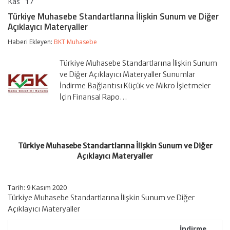
Kas
17
Türkiye
yorumlar kapalı
Muhasebe
Türkiye Muhasebe Standartlarına İlişkin Sunum ve Diğer
Standartlarına
Açıklayıcı Materyaller
İlişkin
Sunum
Haberi Ekleyen:
BKT Muhasebe
ve
Diğer
Açıklayıcı
Türkiye Muhasebe Standartlarına İlişkin Sunum
Materyaller
ve Diğer Açıklayıcı Materyaller Sunumlar
için
İndirme Bağlantısı Küçük ve Mikro İşletmeler
İçin Finansal Rapo…
Türkiye Muhasebe Standartlarına İlişkin Sunum ve Diğer
Açıklayıcı Materyaller
Tarih: 9 Kasım 2020
Türkiye Muhasebe Standartlarına İlişkin Sunum ve Diğer
Açıklayıcı Materyaller
İndirme