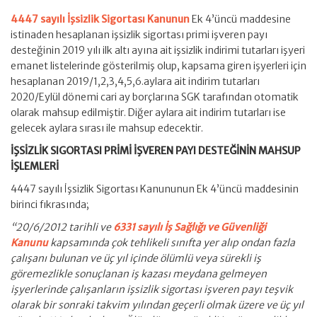
4447 sayılı İşsizlik Sigortası Kanunun
Ek 4’üncü maddesine
istinaden hesaplanan işsizlik sigortası primi işveren payı
desteğinin 2019 yılı ilk altı ayına ait işsizlik indirimi tutarları işyeri
emanet listelerinde gösterilmiş olup, kapsama giren işyerleri için
hesaplanan 2019/1,2,3,4,5,6.aylara ait indirim tutarları
2020/Eylül dönemi cari ay borçlarına SGK tarafından otomatik
olarak mahsup edilmiştir. Diğer aylara ait indirim tutarları ise
gelecek aylara sırası ile mahsup edecektir.
İŞSİZLİK SIGORTASI PRİMİ İŞVEREN PAYI DESTEĞİNİN MAHSUP
İŞLEMLERİ
4447 sayılı İşsizlik Sigortası Kanununun Ek 4’üncü maddesinin
birinci fıkrasında;
“20/6/2012 tarihli ve
6331 sayılı İş Sağlığı ve Güvenliği
Kanunu
kapsamında çok tehlikeli sınıfta yer alıp ondan fazla
çalışanı bulunan ve üç yıl içinde ölümlü veya sürekli iş
göremezlikle sonuçlanan iş kazası meydana gelmeyen
işyerlerinde çalışanların işsizlik sigortası işveren payı teşvik
olarak bir sonraki takvim yılından geçerli olmak üzere ve üç yıl