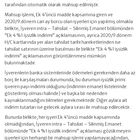
tarafından otomatik olarak mahsup edilmiştir.
Mahsup işlemi, Ek 4’üncü madde kapsamına giren ve
2020/9.dönem cari ay borcu olan işyerleri için yapılmış olmakla
birlikte, İşveren intra – Tahsilat – Silinmiş Emanet bölümünden
“Ek 4 %1 işsizlik indirimi” açıklamasının, ayrıca 2020/9.dönem
H/C kartlarında yer alan tahsilat tarihi hareketlerinden ise
tahsilat satırının üzerine basılması ile birlikte “Ek 4 %1 işsizlik
indirimi” açıklamasının görüntülenmesi mümkün
bulunmaktadır.
İşverenlerin banka sistemlerinde ödemeleri gerekenden daha az
borç ile karşılaşmaları durumunda, bu durumun işsizlik primi
işveren payı indirimi olduğunu (indirimin emanet listelerinde
gösterilmiş olması halinde) ve başka bir nedenden
kaynaklanmadığını bilmeleri gerekmektedir. Diğer aylara ait
indirim tutarları ise gelecek aylara sırası ile mahsup edilecektir.
Bununla birlikte, her işyeri Ek 4’üncü madde kapsamında
olmadığından, İşveren intra – Tahsilat – Silinmiş Emanet
bölümünde “Ek 4 %1 işsizlik indirimi” açıklaması gözükmeyen
işyerleri için herhangi bir mahsup işlemi yapılamayacağından,