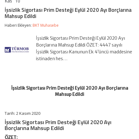
Kas
10
İşsizlik
yorumlar kapalı
Sigortası
İşsizlik Sigortası Prim Desteği Eylül 2020 Ayı Borçlarına
Prim
Mahsup Edildi
Desteği
Eylül
Haberi Ekleyen:
BKT Muhasebe
2020
Ayı
Borçlarına
İşsizlik Sigortası Prim Desteği Eylül 2020 Ayı
Mahsup
Borçlarına Mahsup Edildi ÖZET: 4447 sayılı
Edildi
İşsizlik Sigortası Kanunun Ek 4’üncü maddesine
için
istinaden hes…
İşsizlik Sigortası Prim Desteği Eylül 2020 Ayı Borçlarına
Mahsup Edildi
Tarih: 2 Kasım 2020
İşsizlik Sigortası Prim Desteği Eylül 2020 Ayı
Borçlarına Mahsup Edildi
ÖZET: