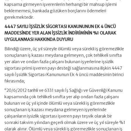
kapsama girmeyen işverenlerin herhangi bir mahsup işlemi
beklememesi, bankada gözüken borçlarını ödemeleri
gerekmektedir.
4447 SAYILI İŞSİZLİK SİGORTASI KANUNUNUN EK 4 ÜNCÜ
MADDESİNDE YER ALAN İŞSİZLİK İNDİRİMİNİN %1 OLARAK
UYGULANMASI HAKKINDA DUYURU
Bilindiği üzere, üç yıl süreyle ölümlü veya sürekli iş göremezlikle
sonuçlanan iş kazası meydana gelmeyen, çok tehlikeli sınıfta
yer alan ve ondan fazla çalışanı bulunan işyerlerine işsizlik
sigortası primi işveren payı desteği sağlanmasına ilişkin 4447
sayılı İşsizlik Sigortası Kanununun Ek 4 üncü maddesinin birinci
fıkrasında;
“20/6/2012 tarihli ve 6331 sayılı İş Sağlığı ve Güvenliği Kanunu
kapsamında çok tehlikeli sınıfta yer alıp ondan fazla çalışanı
bulunan ve üç yıl içinde ölümlü veya sürekli iş göremezlikle
sonuçlanan iş kazası meydana gelmeyen işyerlerinde
çalışanların işsizlik sigortası işveren payı teşvik olarak bir
sonraki takvim yılından geçerli olmak üzere ve üç yıl süreyle %1
olarak alınır. Ölümlü veya sürekli iş göremezlikle sonuçlanan iş