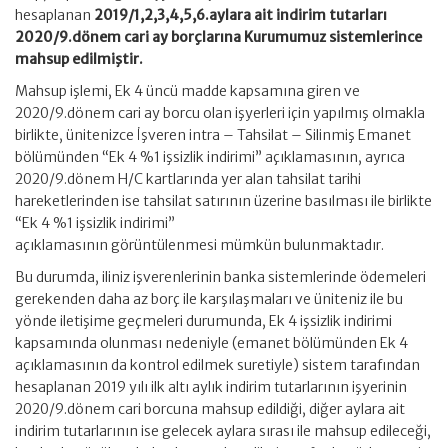
hesaplanan
2019/1,2,3,4,5,6.aylara ait indirim tutarları
2020/9.dönem cari ay borçlarına Kurumumuz sistemlerince
mahsup edilmiştir.
Mahsup işlemi, Ek 4 üncü madde kapsamına giren ve
2020/9.dönem cari ay borcu olan işyerleri için yapılmış olmakla
birlikte, ünitenizce İşveren intra – Tahsilat – Silinmiş Emanet
bölümünden “Ek 4 %1 işsizlik indirimi” açıklamasının, ayrıca
2020/9.dönem H/C kartlarında yer alan tahsilat tarihi
hareketlerinden ise tahsilat satırının üzerine basılması ile birlikte
“Ek 4 %1 işsizlik indirimi”
açıklamasının görüntülenmesi mümkün bulunmaktadır.
Bu durumda, iliniz işverenlerinin banka sistemlerinde ödemeleri
gerekenden daha az borç ile karşılaşmaları ve üniteniz ile bu
yönde iletişime geçmeleri durumunda, Ek 4 işsizlik indirimi
kapsamında olunması nedeniyle (emanet bölümünden Ek 4
açıklamasının da kontrol edilmek suretiyle) sistem tarafından
hesaplanan 2019 yılı ilk altı aylık indirim tutarlarının işyerinin
2020/9.dönem cari borcuna mahsup edildiği, diğer aylara ait
indirim tutarlarının ise gelecek aylara sırası ile mahsup edileceği,