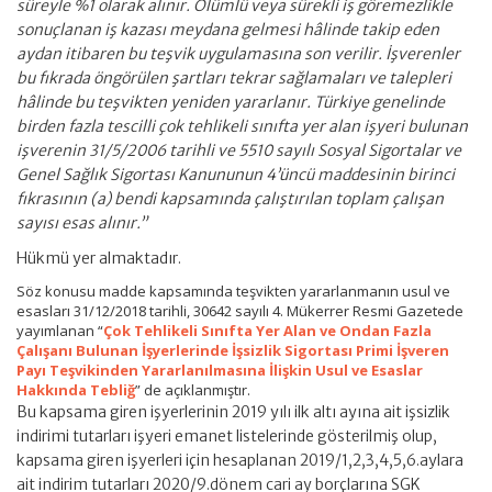
süreyle %1 olarak alınır. Ölümlü veya sürekli iş göremezlikle
sonuçlanan iş kazası meydana gelmesi hâlinde takip eden
aydan itibaren bu teşvik uygulamasına son verilir. İşverenler
bu fıkrada öngörülen şartları tekrar sağlamaları ve talepleri
hâlinde bu teşvikten yeniden yararlanır. Türkiye genelinde
birden fazla tescilli çok tehlikeli sınıfta yer alan işyeri bulunan
işverenin 31/5/2006 tarihli ve 5510 sayılı Sosyal Sigortalar ve
Genel Sağlık Sigortası Kanununun 4’üncü maddesinin birinci
fıkrasının (a) bendi kapsamında çalıştırılan toplam çalışan
sayısı esas alınır.”
Hükmü yer almaktadır.
Söz konusu madde kapsamında teşvikten yararlanmanın usul ve
esasları 31/12/2018 tarihli, 30642 sayılı 4. Mükerrer Resmi Gazetede
yayımlanan “
Çok Tehlikeli Sınıfta Yer Alan ve Ondan Fazla
Çalışanı Bulunan İşyerlerinde İşsizlik Sigortası Primi İşveren
Payı Teşvikinden Yararlanılmasına İlişkin Usul ve Esaslar
Hakkında Tebliğ
” de açıklanmıştır.
Bu kapsama giren işyerlerinin 2019 yılı ilk altı ayına ait işsizlik
indirimi tutarları işyeri emanet listelerinde gösterilmiş olup,
kapsama giren işyerleri için hesaplanan 2019/1,2,3,4,5,6.aylara
ait indirim tutarları 2020/9.dönem cari ay borçlarına SGK