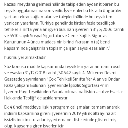
kazası meydana gelmesi hâlinde takip eden aydan itibaren bu
teşvik uygulamasına son verilir. İşverenler bu fıkrada öngörülen
şartları tekrar sağlamaları ve talepleri hâlinde bu teşvikten
yeniden yararlanır. Türkiye genelinde birden fazla tescilli çok
tehlikeli sınıfta yer alan işyeri bulunan işverenin 31/5/2006 tarihli
ve 5510 sayılı Sosyal Sigortalar ve Genel Sağlık Sigortası
Kanununun 4 üncü maddesinin birinci fıkrasının (a) bendi
kapsamında çalıştırılan toplam çalışan sayısı esas alınır.”
hükmü yer almaktadır.
Söz konusu madde kapsamında teşvikten yararlanmanın usul
ve esasları 31/12/2018 tarihli, 30642 sayılı 4. Mükerrer Resmi
Gazetede yayımlanan “Çok Tehlikeli Sınıfta Yer Alan ve Ondan
Fazla Çalışanı Bulunan İşyerlerinde İşsizlik Sigortası Primi
İşveren Payı Teşvikinden Yararlanılmasına İlişkin Usul ve Esaslar
Hakkında Tebliğ” de açıklanmıştır.
Ek 4 üncü maddeye ilişkin program çalışmaları tamamlanarak
indirim kapsamına giren işyerlerinin 2019 yılı ilk altı ayına ait
işsizlik indirimi tutarları işyeri emanet listelerinde gösterilmiş
olup, kapsama giren işyerleri için