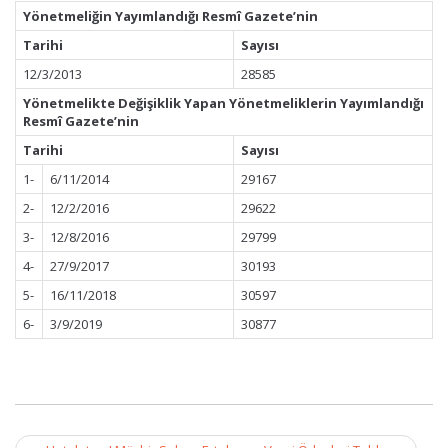
Yönetmeliğin Yayımlandığı Resmî Gazete’nin
Tarihi
Sayısı
12/3/2013
28585
Yönetmelikte Değişiklik Yapan Yönetmeliklerin Yayımlandığı
Resmî Gazete’nin
Tarihi
Sayısı
1-
6/11/2014
29167
2-
12/2/2016
29622
3-
12/8/2016
29799
4-
27/9/2017
30193
5-
16/11/2018
30597
6-
3/9/2019
30877
Post