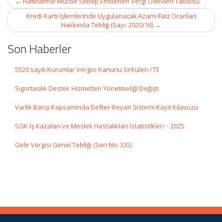
←
Hatırlatma! Mücbir Sebep Ertelenen Vergi Ödevleri Tablosu
navigation
Kredi Kartı İşlemlerinde Uygulanacak Azami Faiz Oranları
Hakkında Tebliğ (Sayı: 2020/16)
→
Son Haberler
5520 sayılı Kurumlar Vergisi Kanunu Sirküleri /73
Sigortacılık Destek Hizmetleri Yönetmeliği Değişti
Varlık Barışı Kapsamında Defter-Beyan Sistemi Kayıt Kılavuzu
SGK İş Kazaları ve Meslek Hastalıkları İstatistikleri – 2025
Gelir Vergisi Genel Tebliği (Seri No: 335)