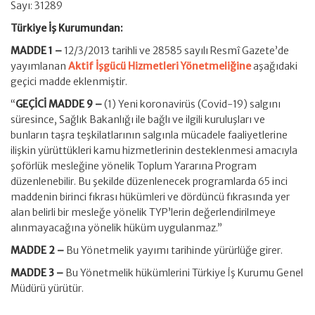
Sayı: 31289
Türkiye İş Kurumundan:
MADDE 1 –
12/3/2013 tarihli ve 28585 sayılı Resmî Gazete’de
yayımlanan
Aktif İşgücü Hizmetleri Yönetmeliğine
aşağıdaki
geçici madde eklenmiştir.
“
GEÇİCİ MADDE 9 –
(1) Yeni koronavirüs (Covid-19) salgını
süresince, Sağlık Bakanlığı ile bağlı ve ilgili kuruluşları ve
bunların taşra teşkilatlarının salgınla mücadele faaliyetlerine
ilişkin yürüttükleri kamu hizmetlerinin desteklenmesi amacıyla
şoförlük mesleğine yönelik Toplum Yararına Program
düzenlenebilir. Bu şekilde düzenlenecek programlarda 65 inci
maddenin birinci fıkrası hükümleri ve dördüncü fıkrasında yer
alan belirli bir mesleğe yönelik TYP’lerin değerlendirilmeye
alınmayacağına yönelik hüküm uygulanmaz.”
MADDE 2 –
Bu Yönetmelik yayımı tarihinde yürürlüğe girer.
MADDE 3 –
Bu Yönetmelik hükümlerini Türkiye İş Kurumu Genel
Müdürü yürütür.