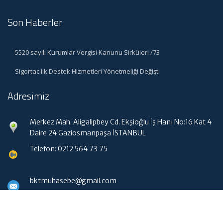
Son Haberler
5520 sayılı Kurumlar Vergisi Kanunu Sirküleri /73
Sigortacılık Destek Hizmetleri Yönetmeliği Değişti
Adresimiz
Merkez Mah. Aligalipbey Cd. Ekşioğlu İş Hanı No:16 Kat 4
Daire 24 Gaziosmanpaşa İSTANBUL
Telefon: 0212 564 73 75
bktmuhasebe@gmail.com
Hızlı Menü