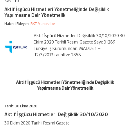
Kas
10
Aktif
yorumlar kapalı
İşgücü
Aktif İşgücü Hizmetleri Yönetmeliğinde Değişiklik
Hizmetleri
Yapılmasına Dair Yönetmelik
Yönetmeliğinde
Değişiklik
Haberi Ekleyen:
BKT Muhasebe
Yapılmasına
Dair
Yönetmelik
Aktif İşgücü Hizmetleri Değişiklik 30/10/2020 30
için
Ekim 2020 Tarihli Resmi Gazete Sayı: 31289
Türkiye İş Kurumundan: MADDE 1 –
12/3/2013 tarihli ve 2858…
Aktif İşgücü Hizmetleri Yönetmeliğinde Değişiklik
Yapılmasına Dair Yönetmelik
Tarih: 30 Ekim 2020
Aktif İşgücü Hizmetleri Değişiklik 30/10/2020
30 Ekim 2020 Tarihli Resmi Gazete