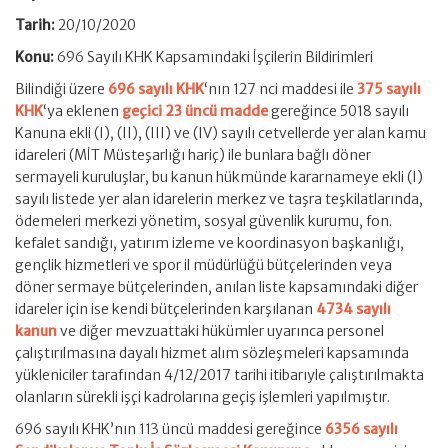
Tarih:
20/10/2020
Konu:
696 Sayılı KHK Kapsamındaki İşçilerin Bildirimleri
Bilindiği üzere
696 sayılı KHK
‘nın 127 nci maddesi ile
375 sayılı
KHK
‘ya eklenen
geçici 23 üncü madde
gereğince 5018 sayılı
Kanuna ekli (I), (II), (III) ve (IV) sayılı cetvellerde yer alan kamu
idareleri (MİT Müsteşarlığı hariç) ile bunlara bağlı döner
sermayeli kuruluşlar, bu kanun hükmünde kararnameye ekli (I)
sayılı listede yer alan idarelerin merkez ve taşra teşkilatlarında,
ödemeleri merkezi yönetim, sosyal güvenlik kurumu, fon.
kefalet sandığı, yatırım izleme ve koordinasyon başkanlığı,
gençlik hizmetleri ve spor il müdürlüğü bütçelerinden veya
döner sermaye bütçelerinden, anılan liste kapsamındaki diğer
idareler için ise kendi bütçelerinden karşılanan
4734 sayılı
kanun
ve diğer mevzuattaki hükümler uyarınca personel
çalıştırılmasına dayalı hizmet alım sözleşmeleri kapsamında
yükleniciler tarafından 4/12/2017 tarihi itibarıyle çalıştırılmakta
olanların sürekli işçi kadrolarına geçiş işlemleri yapılmıştır.
696 sayılı KHK’nın 113 üncü maddesi gereğince
6356 sayılı