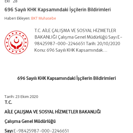
Eki
28
696
yorumlar kapalı
Sayılı
696 Sayılı KHK Kapsamındaki İşçilerin Bildirimleri
KHK
Kapsamındaki
Haberi Ekleyen:
BKT Muhasebe
İşçilerin
Bildirimleri
T.C. AİLE ÇALIŞMA VE SOSYAL HİZMETLER
için
BAKANLIĞI Çalışma Genel Müdürlüğü Sayı E-
98425987-000-2246651 Tarih: 20/10/2020
Konu: 696 Sayılı KHK Kapsamındak…
696 Sayılı KHK Kapsamındaki İşçilerin Bildirimleri
Tarih: 23 Ekim 2020
T.C.
AİLE ÇALIŞMA VE SOSYAL HİZMETLER BAKANLIĞI
Çalışma Genel Müdürlüğü
Sayı
E-98425987-000-2246651