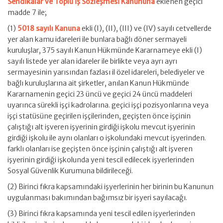
Sendikalar ve Toplu İş Sözleşmesi Kanununa
eklenen geçici
madde 7 ile;
(1)
5018 sayılı Kanuna
ekli (I), (II), (III) ve (IV) sayılı cetvellerde
yer alan kamu idareleri ile bunlara bağlı döner sermayeli
kuruluşlar, 375 sayılı Kanun Hükmünde Kararnameye ekli (I)
sayılı listede yer alan idareler ile birlikte veya ayrı ayrı
sermayesinin yarısından fazlası il özel idareleri, belediyeler ve
bağlı kuruluşlarına ait şirketler, anılan Kanun Hükmünde
Kararnamenin geçici 23 üncü ve geçici 24 üncü maddeleri
uyarınca sürekli işçi kadrolarına. geçici işçi pozisyonlarına veya
işçi statüsüne geçirilen işçilerinden, geçişten önce işçinin
çalıştığı alt işveren işyerinin girdiği işkolu mevcut işyerinin
girdiği işkolu ile aynı olanları o işkolundaki mevcut işyerinden.
farklı olanları ise geçişten önce işçinin çalıştığı alt işveren
işyerinin girdiği işkolunda yeni tescil edilecek işyerlerinden
Sosyal Güvenlik Kurumuna bildirileceği.
(2) Birinci fıkra kapsamındaki işyerlerinin her birinin bu Kanunun
uygulanması bakımından bağımsız bir işyeri sayılacağı.
(3) Birinci fıkra kapsamında yeni tescil edilen işyerlerinden