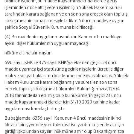
bildirilen işçilerin, bu madde kapsamındaki idarelerde geçiş
işleminden önce alt işveren işçileri için Yüksek Hakem Kurulu
tarafından karara bağlanan ve en son sona erecek olan toplu iş
sözleşmesinin sona ermesiyle birlikte 4 üncü maddeye uygun
şekilde Sosyal Güvenlik Kurumuna bildirileceği.
(4) Bu maddenin uygulanmasında bu Kanunun bu maddeye
aykırı diğer hükümlerinin uygulanmayacağı
hüküm altına alınmıştır.
696 sayılı KHK ile 375 sayılı KHK’ya eklenen geçici 23 üncü
madde uyarınca işçi statüsüne geçirilen işçilerin ücret ile diğer
malı ve sosyal haklarının belirlenmesinde esas alınacak. Yüksek
Hakem Kurulunca karara bağlanmış ve süresi en son sona
erecek toplu iş sözleşmesi hükümleri Bakanlığımızca 12/04
2018 tarihinde ilan edilmiş olup bu hükümlerin geçici 23 üncü
madde kapsamındaki idareler için 31/10 2020 tarihine kadar
uygulanması kararlaştırılmıştır
Bu bağlamda. 6356 sayılı Kanunun 4 üncü maddesinin ikinci
fıkrası “bir işyerinde yürütülen asıl işe yardımcı işler de asıl işin
girdiği işkolundan sayılır” hükmüne amir olup Bakanlığımızca