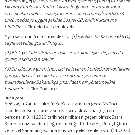
idarelerde geçiş işleminden önce alt işveren işçileri için Yüksek
Hakem Kurulu tarafından karara bağlanan ve en son sona
erecek olan toplu iş sözleşmesinin sona ermesiyle birlikte 4
üncü maddeye uygun şekilde Sosyal Güvenlik Kurumuna
bildirilir
. ” hükümleri yer almaktadır.
Aynı kanunun 4 üncü maddesi “.
.. (1) İşkolları bu Kanuna ekli (1)
sayılı cetvelde gösterilmiştir.
(2) Bir işyerinde yürütülen asıl işe yardımcı işler de, asıl işin
girdiği işkolundan sayılır.
(3) Bir işkoluna giren işler, işçi ve işveren konfederasyonlarının
görüşü alınarak ve uluslararası normlar göz önünde
bulundurularak Bakanlıkça çıkarılacak bir yönetmelikle
belirlenir.
” hükmüne amirdir.
Buna göre;
696 sayılı Kanun Hükmünde Kararnamenin geçici 23 üncü
maddesi ile Kurumumuz Sürekli İşçi kadrolarına geçirilen
personelin 01.11.2020 tarihinden itibaren geçerli olmak üzere
Kurumumuz işyerinin bağlı bulunduğu 10-Ticaret, Büro, Eğitim
ve Güzel Sanatlar iş koluna giriş bildirgeleri verilecektir. (1.11.2020