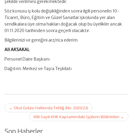
şekilde verilmesi gerekmektedir.
Söz konusu iş kolu değişikliğinden sonra ilgili personelin 10-
Ticaret, Büro, Eğitim ve Güzel Sanatlar işkolunda yer alan
sendikalara üye olma hakları doğacak olup bu üyelikler ancak
01.11.2020 tarihinden sonra geçerli olacaktır.
Bilgilerinizi ve gereğini arz/rica ederim.
Ali AKSAKAL
Personel Daire Başkanı
Dağıtım: Merkez ve Taşra Teşkilatı
Post
←
Okul Gıdası Hakkında Tebliğ (No: 2020/23)
navigation
696 Sayılı KHK Kapsamındaki İşçilerin Bildirimleri
→
Son Haberler