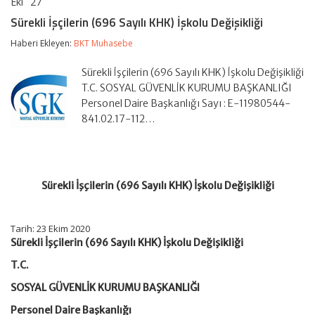
Eki
27
Sürekli
yorumlar kapalı
İşçilerin
Sürekli İşçilerin (696 Sayılı KHK) İşkolu Değişikliği
(696
Sayılı
Haberi Ekleyen:
BKT Muhasebe
KHK)
İşkolu
Sürekli İşçilerin (696 Sayılı KHK) İşkolu Değişikliği
Değişikliği
için
T.C. SOSYAL GÜVENLİK KURUMU BAŞKANLIĞI
Personel Daire Başkanlığı Sayı : E-11980544-
841.02.17-112…
Sürekli İşçilerin (696 Sayılı KHK) İşkolu Değişikliği
Tarih: 23 Ekim 2020
Sürekli İşçilerin (696 Sayılı KHK) İşkolu Değişikliği
T.C.
SOSYAL GÜVENLİK KURUMU BAŞKANLIĞI
Personel Daire Başkanlığı