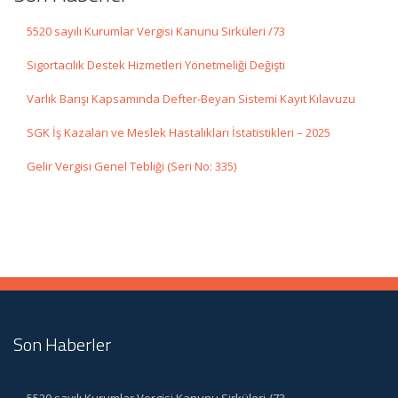
5520 sayılı Kurumlar Vergisi Kanunu Sirküleri /73
Sigortacılık Destek Hizmetleri Yönetmeliği Değişti
Varlık Barışı Kapsamında Defter-Beyan Sistemi Kayıt Kılavuzu
SGK İş Kazaları ve Meslek Hastalıkları İstatistikleri – 2025
Gelir Vergisi Genel Tebliği (Seri No: 335)
Son Haberler
5520 sayılı Kurumlar Vergisi Kanunu Sirküleri /73