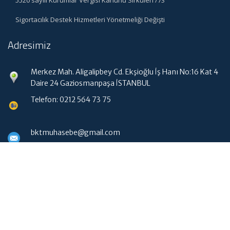
Sigortacılık Destek Hizmetleri Yönetmeliği Değişti
Adresimiz
Merkez Mah. Aligalipbey Cd. Ekşioğlu İş Hanı No:16 Kat 4
Daire 24 Gaziosmanpaşa İSTANBUL
Telefon: 0212 564 73 75
bktmuhasebe@gmail.com
Hızlı Menü
Ana Sayfa
Hakkımızda
Hizmetlerimiz
Güncel Mevzuat
WebMail Erişim