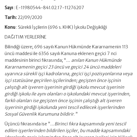
Sayı
: E-11980544-841.02.17-11276207
Tarih:
22/09/2020
Konu
: Sürekli İşçilerin (696 s. KHK) İşkolu Değişikliği
DAĞITIM YERLERİNE
Bilindiği üzere; 696 sayılı Kanun Hükmünde Kararnamenin 113
üncü maddesi ile 6356 sayılı Kanuna eklenen geçici 7 nci
maddesinin birinci fıkrasında; “
… anılan Kanun Hükmünde
Kararnamenin geçici 23 üncü ve geçici 24 üncü maddeleri
uyarınca sürekli işçi kadrolarına, geçici işçi pozisyonlarına veya
işçi statüsüne geçirilen işçilerinden; geçişten önce işçinin
çalıştığı alt işveren işyerinin girdiği işkolu mevcut işyerinin
girdiği işkolu ile aynı olanları o işkolundaki mevcut işyerinden,
farklı olanları ise geçişten önce işçinin çalıştığı alt işveren
işyerinin girdiği işkolunda yeni tescil edilecek işyerlerinden
Sosyal Güvenlik Kurumuna bildirir
. ”
Üçüncü fıkrasında ise ”
…Birinci fıkra kapsamında yeni tescil
edilen işyerlerinden bildirilen işçiler, bu madde kapsamındaki