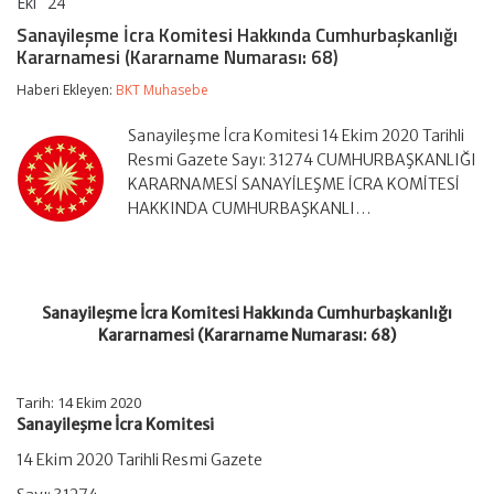
Eki
24
Sanayileşme
yorumlar kapalı
İcra
Sanayileşme İcra Komitesi Hakkında Cumhurbaşkanlığı
Komitesi
Kararnamesi (Kararname Numarası: 68)
Hakkında
Cumhurbaşkanlığı
Haberi Ekleyen:
BKT Muhasebe
Kararnamesi
(Kararname
Numarası:
Sanayileşme İcra Komitesi 14 Ekim 2020 Tarihli
68)
Resmi Gazete Sayı: 31274 CUMHURBAŞKANLIĞI
için
KARARNAMESİ SANAYİLEŞME İCRA KOMİTESİ
HAKKINDA CUMHURBAŞKANLI…
Sanayileşme İcra Komitesi Hakkında Cumhurbaşkanlığı
Kararnamesi (Kararname Numarası: 68)
Tarih: 14 Ekim 2020
Sanayileşme İcra Komitesi
14 Ekim 2020 Tarihli Resmi Gazete