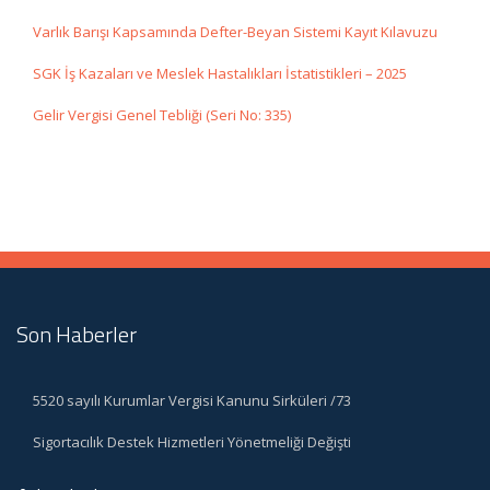
Varlık Barışı Kapsamında Defter-Beyan Sistemi Kayıt Kılavuzu
SGK İş Kazaları ve Meslek Hastalıkları İstatistikleri – 2025
Gelir Vergisi Genel Tebliği (Seri No: 335)
Son Haberler
5520 sayılı Kurumlar Vergisi Kanunu Sirküleri /73
Sigortacılık Destek Hizmetleri Yönetmeliği Değişti