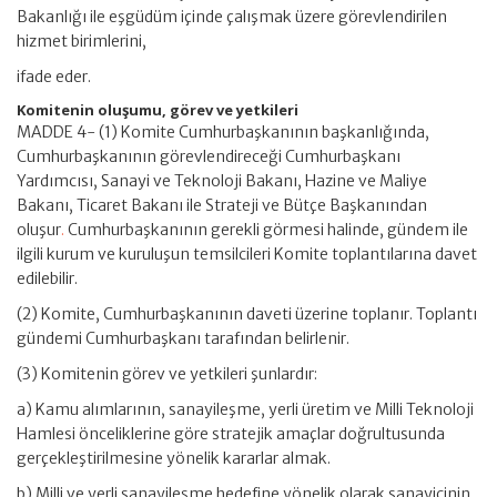
Bakanlığı ile eşgüdüm içinde çalışmak üzere görevlendirilen
hizmet birimlerini,
ifade eder.
Komitenin oluşumu, görev ve yetkileri
MADDE 4- (1) Komite Cumhurbaşkanının başkanlığında,
Cumhurbaşkanının görevlendireceği Cumhurbaşkanı
Yardımcısı, Sanayi ve Teknoloji Bakanı, Hazine ve Maliye
Bakanı, Ticaret Bakanı ile Strateji ve Bütçe Başkanından
oluşur
.
Cumhurbaşkanının gerekli görmesi halinde, gündem ile
ilgili kurum ve kuruluşun temsilcileri Komite toplantılarına davet
edilebilir.
(2) Komite, Cumhurbaşkanının daveti üzerine toplanır. Toplantı
gündemi Cumhurbaşkanı tarafından belirlenir.
(3) Komitenin görev ve yetkileri şunlardır:
a) Kamu alımlarının, sanayileşme, yerli üretim ve Milli Teknoloji
Hamlesi önceliklerine göre stratejik amaçlar doğrultusunda
gerçekleştirilmesine yönelik kararlar almak.
b) Milli ve yerli sanayileşme hedefine yönelik olarak sanayicinin