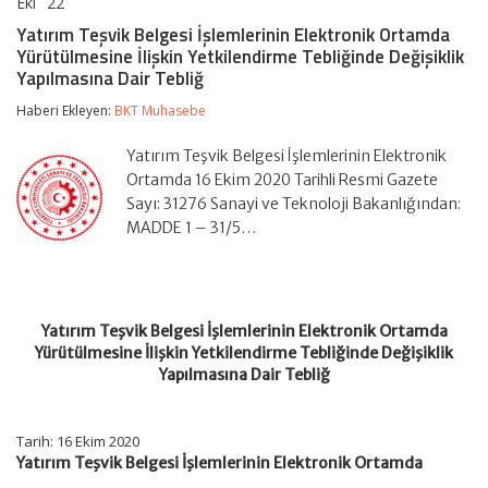
Eki
22
Yatırım
yorumlar kapalı
Teşvik
Yatırım Teşvik Belgesi İşlemlerinin Elektronik Ortamda
Belgesi
Yürütülmesine İlişkin Yetkilendirme Tebliğinde Değişiklik
İşlemlerinin
Yapılmasına Dair Tebliğ
Elektronik
Ortamda
Haberi Ekleyen:
BKT Muhasebe
Yürütülmesine
İlişkin
Yetkilendirme
Yatırım Teşvik Belgesi İşlemlerinin Elektronik
Tebliğinde
Ortamda 16 Ekim 2020 Tarihli Resmi Gazete
Değişiklik
Sayı: 31276 Sanayi ve Teknoloji Bakanlığından:
Yapılmasına
Dair
MADDE 1 – 31/5…
Tebliğ
için
Yatırım Teşvik Belgesi İşlemlerinin Elektronik Ortamda
Yürütülmesine İlişkin Yetkilendirme Tebliğinde Değişiklik
Yapılmasına Dair Tebliğ
Tarih: 16 Ekim 2020
Yatırım Teşvik Belgesi İşlemlerinin Elektronik Ortamda