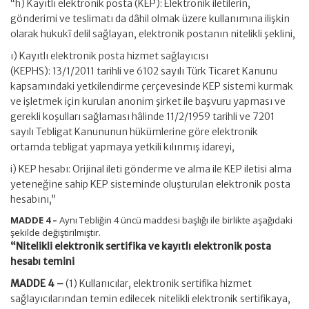
“h) Kayıtlı elektronik posta (KEP): Elektronik iletilerin,
gönderimi ve teslimatı da dâhil olmak üzere kullanımına ilişkin
olarak hukukî delil sağlayan, elektronik postanın nitelikli şeklini,
ı) Kayıtlı elektronik posta hizmet sağlayıcısı
(KEPHS): 13/1/2011 tarihli ve 6102 sayılı Türk Ticaret Kanunu
kapsamındaki yetkilendirme çerçevesinde KEP sistemi kurmak
ve işletmek için kurulan anonim şirket ile başvuru yapması ve
gerekli koşulları sağlaması hâlinde 11/2/1959 tarihli ve 7201
sayılı Tebligat Kanununun hükümlerine göre elektronik
ortamda tebligat yapmaya yetkili kılınmış idareyi,
i) KEP hesabı: Orijinal ileti gönderme ve alma ile KEP iletisi alma
yeteneğine sahip KEP sisteminde oluşturulan elektronik posta
hesabını,”
MADDE 4 –
Aynı Tebliğin 4 üncü maddesi başlığı ile birlikte aşağıdaki
şekilde değiştirilmiştir.
“Nitelikli elektronik sertifika ve kayıtlı elektronik posta
hesabı temini
MADDE 4 –
(1) Kullanıcılar, elektronik sertifika hizmet
sağlayıcılarından temin edilecek nitelikli elektronik sertifikaya,