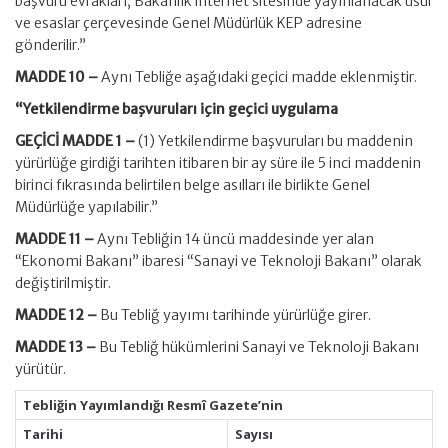
başvuru evrakları, Bakanlık internet sitesinde yayınlanacak usul
ve esaslar çerçevesinde Genel Müdürlük KEP adresine
gönderilir.”
MADDE 10 –
Aynı Tebliğe aşağıdaki geçici madde eklenmiştir.
“Yetkilendirme başvuruları için geçici uygulama
GEÇİCİ MADDE 1 –
(1) Yetkilendirme başvuruları bu maddenin
yürürlüğe girdiği tarihten itibaren bir ay süre ile 5 inci maddenin
birinci fıkrasında belirtilen belge asılları ile birlikte Genel
Müdürlüğe yapılabilir.”
MADDE 11 –
Aynı Tebliğin 14 üncü maddesinde yer alan
“Ekonomi Bakanı” ibaresi “Sanayi ve Teknoloji Bakanı” olarak
değiştirilmiştir.
MADDE 12 –
Bu Tebliğ yayımı tarihinde yürürlüğe girer.
MADDE 13 –
Bu Tebliğ hükümlerini Sanayi ve Teknoloji Bakanı
yürütür.
Tebliğin Yayımlandığı Resmî Gazete’nin
Tarihi
Sayısı