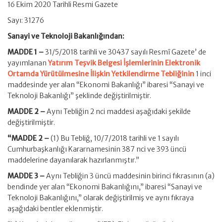
16 Ekim 2020 Tarihli Resmi Gazete
Sayı: 31276
Sanayi ve Teknoloji Bakanlığından:
MADDE 1 –
31/5/2018 tarihli ve 30437 sayılı Resmî Gazete’ de
yayımlanan
Yatırım Teşvik Belgesi İşlemlerinin Elektronik
Ortamda Yürütülmesine İlişkin Yetkilendirme Tebliğinin
1 inci
maddesinde yer alan “Ekonomi Bakanlığı” ibaresi “Sanayi ve
Teknoloji Bakanlığı” şeklinde değiştirilmiştir.
MADDE 2 –
Aynı Tebliğin 2 nci maddesi aşağıdaki şekilde
değiştirilmiştir.
“MADDE 2 –
(1) Bu Tebliğ, 10/7/2018 tarihli ve 1 sayılı
Cumhurbaşkanlığı Kararnamesinin 387 nci ve 393 üncü
maddelerine dayanılarak hazırlanmıştır.”
MADDE 3 –
Aynı Tebliğin 3 üncü maddesinin birinci fıkrasının (a)
bendinde yer alan “Ekonomi Bakanlığını,” ibaresi “Sanayi ve
Teknoloji Bakanlığını,” olarak değiştirilmiş ve aynı fıkraya
aşağıdaki bentler eklenmiştir.