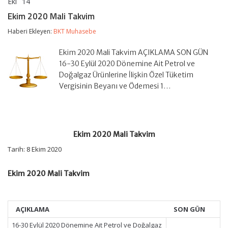
Eki
14
Ekim
yorumlar kapalı
2020
Ekim 2020 Mali Takvim
Mali
Takvim
Haberi Ekleyen:
BKT Muhasebe
için
Ekim 2020 Mali Takvim AÇIKLAMA SON GÜN
16-30 Eylül 2020 Dönemine Ait Petrol ve
Doğalgaz Ürünlerine İlişkin Özel Tüketim
Vergisinin Beyanı ve Ödemesi 1…
Ekim 2020 Mali Takvim
Tarih: 8 Ekim 2020
Ekim 2020 Mali Takvim
AÇIKLAMA
SON GÜN
16-30 Eylül 2020 Dönemine Ait Petrol ve Doğalgaz