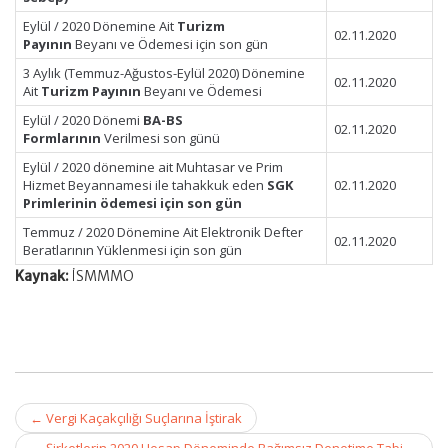
Eylül / 2020 Dönemine Ait
Turizm
02.11.2020
Payının
Beyanı ve Ödemesi için son gün
3 Aylık (Temmuz-Ağustos-Eylül 2020) Dönemine
02.11.2020
Ait
Turizm Payının
Beyanı ve Ödemesi
Eylül / 2020 Dönemi
BA-BS
02.11.2020
Formlarının
Verilmesi son günü
Eylül / 2020 dönemine ait Muhtasar ve Prim
Hizmet Beyannamesi ile tahakkuk eden
SGK
02.11.2020
Primlerinin ödemesi için son gün
Temmuz / 2020 Dönemine Ait Elektronik Defter
02.11.2020
Beratlarının Yüklenmesi için son gün
Kaynak:
İSMMMO
Post
←
Vergi Kaçakçılığı Suçlarına İştirak
navigation