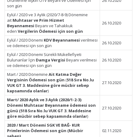
Ürünlerine İlişkin ÖTV Beyanı ve Ödemesi için
26.10.2020
son gün
Eylül / 2020 ve 3 Aylık (2020/7-8-9) Dönemine
ait
Muhtasar ve Prim Hizmet
26.10.2020
Beyannamesi
Beyanı ve Tahakkuk
eden
Vergilerin Ödemesi için son gün
Eylül / 2020 Dönemi
KDV Beyannamesi
verilmesi
26.10.2020
ve ödemesi için son gün
Eylül / 2020 Dönemi Sürekli Mükellefiyeti
Bulunanlar İçin
Damga Vergisi
Beyanı verilmesi
26.10.2020
ve ödemesi için son gün
Mart / 2020 Dönemine
Ait Katma Değer
Vergisinin Ödemesi son gün
(
518 Sıra No.lu
27.10.2020
VUK GT 3. Maddesine göre mücbir sebep
kapsamında olanlar
)
Mart/ 2020 Aylık ve 3 Aylık (2020/1-2-3)
Dönemi Muhtasar Beyanname ödemesi son
27.10.2020
günü
(518 Sıra No.lu VUK GT 3. Maddesine
göre mücbir
sebep kapsamında olanlar
)
2020 / Mart Dönemi SGK VE BAĞ- KUR
Primlerinin Ödemesi son gün
(Mücbir
02.11.2020
sebep)