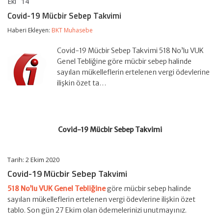
Eki
14
Covid-
yorumlar kapalı
19
Covid-19 Mücbir Sebep Takvimi
Mücbir
Sebep
Haberi Ekleyen:
BKT Muhasebe
Takvimi
için
Covid-19 Mücbir Sebep Takvimi 518 No’lu VUK
Genel Tebliğine göre mücbir sebep halinde
sayılan mükelleflerin ertelenen vergi ödevlerine
ilişkin özet ta…
Covid-19 Mücbir Sebep Takvimi
Tarih: 2 Ekim 2020
Covid-19 Mücbir Sebep Takvimi
518 No’lu VUK Genel Tebliğine
göre mücbir sebep halinde
sayılan mükelleflerin ertelenen vergi ödevlerine ilişkin özet
tablo. Son gün 27 Ekim olan ödemelerinizi unutmayınız.