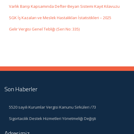
Varlık Barışı Kapsamında Defter-Beyan Sistemi Kayıt Kılavuzu
SGK İş Kazaları ve Meslek Hastalıkları İstatistikleri – 2025
Gelir Vergisi Genel Tebliği (Seri No: 335)
Son Haberler
5520 sayılı Kurumlar Vergisi Kanunu Sirküleri /73
Sigortacılık Destek Hizmetleri Yönetmeliği Değişti
Adresimiz