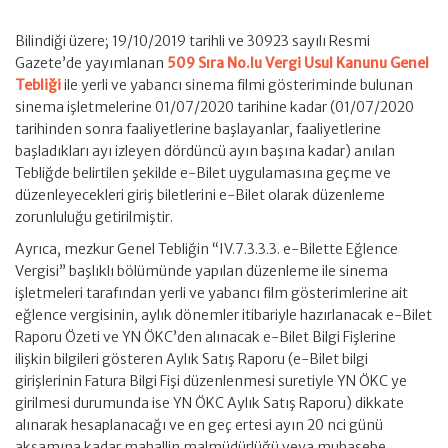
Bilindiği üzere; 19/10/2019 tarihli ve 30923 sayılı Resmi
Gazete’de yayımlanan
509 Sıra No.lu Vergi Usul Kanunu Genel
Tebliği
ile yerli ve yabancı sinema filmi gösteriminde bulunan
sinema işletmelerine 01/07/2020 tarihine kadar (01/07/2020
tarihinden sonra faaliyetlerine başlayanlar, faaliyetlerine
başladıkları ayı izleyen dördüncü ayın başına kadar) anılan
Tebliğde belirtilen şekilde e-Bilet uygulamasına geçme ve
düzenleyecekleri giriş biletlerini e-Bilet olarak düzenleme
zorunluluğu getirilmiştir.
Ayrıca, mezkur Genel Tebliğin “IV.7.3.3.3. e-Bilette Eğlence
Vergisi” başlıklı bölümünde yapılan düzenleme ile sinema
işletmeleri tarafından yerli ve yabancı film gösterimlerine ait
eğlence vergisinin, aylık dönemler itibariyle hazırlanacak e-Bilet
Raporu Özeti ve YN ÖKC’den alınacak e-Bilet Bilgi Fişlerine
ilişkin bilgileri gösteren Aylık Satış Raporu (e-Bilet bilgi
girişlerinin Fatura Bilgi Fişi düzenlenmesi suretiyle YN ÖKC ye
girilmesi durumunda ise YN ÖKC Aylık Satış Raporu) dikkate
alınarak hesaplanacağı ve en geç ertesi ayın 20 nci günü
akşamına kadar mahallin malmüdürlüğü veya muhasebe