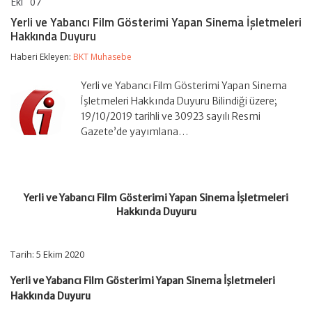
Eki
07
Yerli
yorumlar kapalı
ve
Yerli ve Yabancı Film Gösterimi Yapan Sinema İşletmeleri
Yabancı
Hakkında Duyuru
Film
Gösterimi
Haberi Ekleyen:
BKT Muhasebe
Yapan
Sinema
İşletmeleri
Yerli ve Yabancı Film Gösterimi Yapan Sinema
Hakkında
İşletmeleri Hakkında Duyuru Bilindiği üzere;
Duyuru
19/10/2019 tarihli ve 30923 sayılı Resmi
için
Gazete’de yayımlana…
Yerli ve Yabancı Film Gösterimi Yapan Sinema İşletmeleri
Hakkında Duyuru
Tarih: 5 Ekim 2020
Yerli ve Yabancı Film Gösterimi Yapan Sinema İşletmeleri
Hakkında Duyuru