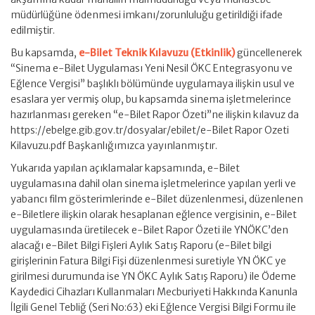
müdürlüğüne ödenmesi imkanı/zorunluluğu getirildiği ifade
edilmiştir.
Bu kapsamda,
e-Bilet Teknik Kılavuzu (Etkinlik)
güncellenerek
“Sinema e-Bilet Uygulaması Yeni Nesil ÖKC Entegrasyonu ve
Eğlence Vergisi” başlıklı bölümünde uygulamaya ilişkin usul ve
esaslara yer vermiş olup, bu kapsamda sinema işletmelerince
hazırlanması gereken “e-Bilet Rapor Özeti”ne ilişkin kılavuz da
https://ebelge.gib.gov.tr/dosyalar/ebilet/e-Bilet Rapor Ozeti
Kilavuzu.pdf Başkanlığımızca yayınlanmıştır.
Yukarıda yapılan açıklamalar kapsamında, e-Bilet
uygulamasına dahil olan sinema işletmelerince yapılan yerli ve
yabancı film gösterimlerinde e-Bilet düzenlenmesi, düzenlenen
e-Biletlere ilişkin olarak hesaplanan eğlence vergisinin, e-Bilet
uygulamasında üretilecek e-Bilet Rapor Özeti ile YNÖKC’den
alacağı e-Bilet Bilgi Fişleri Aylık Satış Raporu (e-Bilet bilgi
girişlerinin Fatura Bilgi Fişi düzenlenmesi suretiyle YN ÖKC ye
girilmesi durumunda ise YN ÖKC Aylık Satış Raporu) ile Ödeme
Kaydedici Cihazları Kullanmaları Mecburiyeti Hakkında Kanunla
İlgili Genel Tebliğ (Seri No:63) eki Eğlence Vergisi Bilgi Formu ile