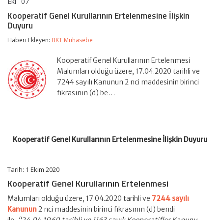
Eki
07
Kooperatif
yorumlar kapalı
Genel
Kooperatif Genel Kurullarının Ertelenmesine İlişkin
Kurullarının
Duyuru
Ertelenmesine
İlişkin
Haberi Ekleyen:
BKT Muhasebe
Duyuru
için
Kooperatif Genel Kurullarının Ertelenmesi
Malumları olduğu üzere, 17.04.2020 tarihli ve
7244 sayılı Kanunun 2 nci maddesinin birinci
fıkrasının (d) be…
Kooperatif Genel Kurullarının Ertelenmesine İlişkin Duyuru
Tarih: 1 Ekim 2020
Kooperatif Genel Kurullarının Ertelenmesi
Malumları olduğu üzere, 17.04.2020 tarihli ve
7244 sayılı
Kanunun
2 nci maddesinin birinci fıkrasının (d) bendi