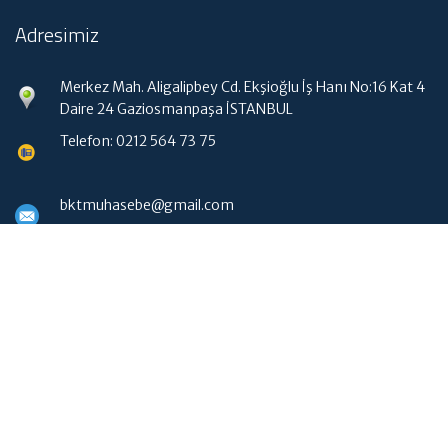
Adresimiz
Merkez Mah. Aligalipbey Cd. Ekşioğlu İş Hanı No:16 Kat 4
Daire 24 Gaziosmanpaşa İSTANBUL
Telefon: 0212 564 73 75
bktmuhasebe@gmail.com
Hızlı Menü
Ana Sayfa
Hakkımızda
Hizmetlerimiz
Güncel Mevzuat
WebMail Erişim
İletişim