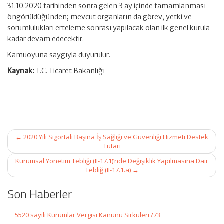
31.10.2020 tarihinden sonra gelen 3 ay içinde tamamlanması
öngörüldüğünden; mevcut organların da görev, yetki ve
sorumlulukları erteleme sonrası yapılacak olan ilk genel kurula
kadar devam edecektir.
Kamuoyuna saygıyla duyurulur.
Kaynak:
T.C. Ticaret Bakanlığı
Post
←
2020 Yılı Sigortalı Başına İş Sağlığı ve Güvenliği Hizmeti Destek
navigation
Tutarı
Kurumsal Yönetim Tebliği (II-17.1)’nde Değişiklik Yapılmasına Dair
Tebliğ (II-17.1.a)
→
Son Haberler
5520 sayılı Kurumlar Vergisi Kanunu Sirküleri /73