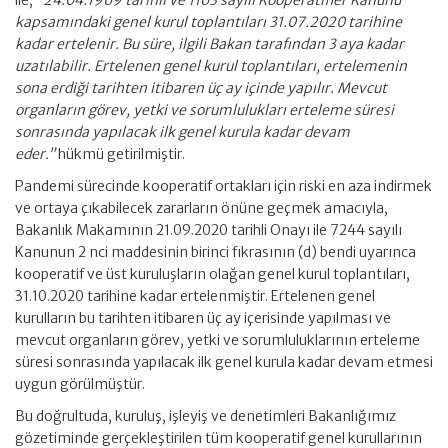
ile,
“24.04.1969 tarihli ve 1163 sayılı Kooperatifler Kanunu
kapsamındaki genel kurul toplantıları 31.07.2020 tarihine
kadar ertelenir. Bu süre, ilgili Bakan tarafından 3 aya kadar
uzatılabilir. Ertelenen genel kurul toplantıları, ertelemenin
sona erdiği tarihten itibaren üç ay içinde yapılır. Mevcut
organların görev, yetki ve sorumlulukları erteleme süresi
sonrasında yapılacak ilk genel kurula kadar devam
eder.”
hükmü getirilmiştir.
Pandemi sürecinde kooperatif ortakları için riski en aza indirmek
ve ortaya çıkabilecek zararların önüne geçmek amacıyla,
Bakanlık Makamının 21.09.2020 tarihli Onayı ile 7244 sayılı
Kanunun 2 nci maddesinin birinci fıkrasının (d) bendi uyarınca
kooperatif ve üst kuruluşların olağan genel kurul toplantıları,
31.10.2020 tarihine kadar ertelenmiştir. Ertelenen genel
kurulların bu tarihten itibaren üç ay içerisinde yapılması ve
mevcut organların görev, yetki ve sorumluluklarının erteleme
süresi sonrasında yapılacak ilk genel kurula kadar devam etmesi
uygun görülmüştür.
Bu doğrultuda, kuruluş, işleyiş ve denetimleri Bakanlığımız
gözetiminde gerçekleştirilen tüm kooperatif genel kurullarının