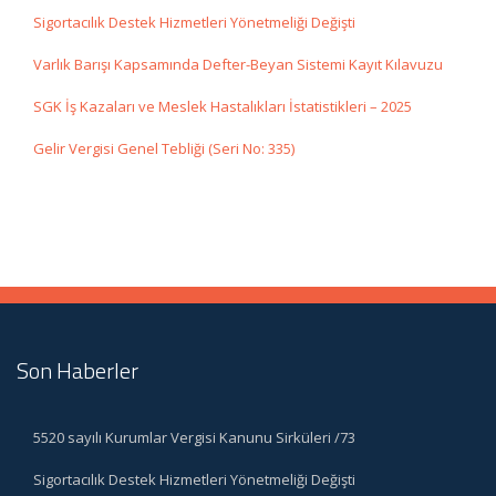
Sigortacılık Destek Hizmetleri Yönetmeliği Değişti
Varlık Barışı Kapsamında Defter-Beyan Sistemi Kayıt Kılavuzu
SGK İş Kazaları ve Meslek Hastalıkları İstatistikleri – 2025
Gelir Vergisi Genel Tebliği (Seri No: 335)
Son Haberler
5520 sayılı Kurumlar Vergisi Kanunu Sirküleri /73
Sigortacılık Destek Hizmetleri Yönetmeliği Değişti