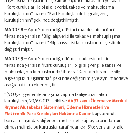
alışverişi kuruluşlarının” şeklinde, üçüncü fıkrasında yer alan
“Kart kuruluşları ile bilgi alışverişi, takas ve mahsuplaşma
kuruluşlarının” ibaresi “Kart kuruluşları ile bilgi alışverişi
kuruluşlarının” şeklinde değiştirilmiştir.
MADDE 8 –
Aynı Yönetmeliğin 15 inci maddesinin üçüncü
fıkrasında yer alan “Bilgi alışverişi ile takas ve mahsuplaşma
kuruluşlarının” ibaresi “Bilgi alışverişi kuruluşlarının” şeklinde
değiştirilmiştir.
MADDE 9 –
Aynı Yönetmeliğin 16 ncı maddesinin birinci
fıkrasında yer alan “Kart kuruluşları, bilgi alışveriş ile takas ve
mahsuplaşma kuruluşlarında” ibaresi “Kart kuruluşları ile bilgi
alışverişi kuruluşlarında” şeklinde değiştirilmiş ve aynı maddeye
aşağıdaki fıkra eklenmiştir.
“(5) Üye işyerleri ile anlaşma yapma faaliyeti izni alan
kuruluşların, 20/6/2013 tarihli ve
6493 sayılı Ödeme ve Menkul
Kıymet Mutabakat Sistemleri, Ödeme Hizmetleri ve
Elektronik Para Kuruluşları Hakkında Kanun
kapsamında
bankalar dışındaki diğer ödeme hizmeti sağlayıcılarından biri
olması halinde bu kuruluşlar tarafından ek-5’te yer alan bilgiler