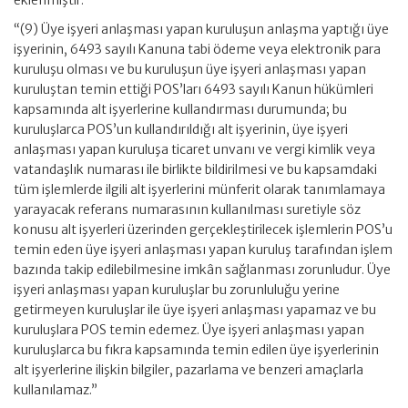
eklenmiştir.
“(9) Üye işyeri anlaşması yapan kuruluşun anlaşma yaptığı üye
işyerinin, 6493 sayılı Kanuna tabi ödeme veya elektronik para
kuruluşu olması ve bu kuruluşun üye işyeri anlaşması yapan
kuruluştan temin ettiği POS’ları 6493 sayılı Kanun hükümleri
kapsamında alt işyerlerine kullandırması durumunda; bu
kuruluşlarca POS’un kullandırıldığı alt işyerinin, üye işyeri
anlaşması yapan kuruluşa ticaret unvanı ve vergi kimlik veya
vatandaşlık numarası ile birlikte bildirilmesi ve bu kapsamdaki
tüm işlemlerde ilgili alt işyerlerini münferit olarak tanımlamaya
yarayacak referans numarasının kullanılması suretiyle söz
konusu alt işyerleri üzerinden gerçekleştirilecek işlemlerin POS’u
temin eden üye işyeri anlaşması yapan kuruluş tarafından işlem
bazında takip edilebilmesine imkân sağlanması zorunludur. Üye
işyeri anlaşması yapan kuruluşlar bu zorunluluğu yerine
getirmeyen kuruluşlar ile üye işyeri anlaşması yapamaz ve bu
kuruluşlara POS temin edemez. Üye işyeri anlaşması yapan
kuruluşlarca bu fıkra kapsamında temin edilen üye işyerlerinin
alt işyerlerine ilişkin bilgiler, pazarlama ve benzeri amaçlarla
kullanılamaz.”