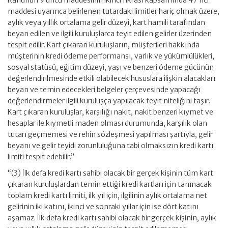
Kanunun 9 uncu maddesinin ikinci fıkrası kapsamında 47 nci
maddesi uyarınca belirlenen tutardaki limitler hariç olmak üzere,
aylık veya yıllık ortalama gelir düzeyi, kart hamili tarafından
beyan edilen ve ilgili kuruluşlarca teyit edilen gelirler üzerinden
tespit edilir. Kart çıkaran kuruluşların, müşterileri hakkında
müşterinin kredi ödeme performansı, varlık ve yükümlülükleri,
sosyal statüsü, eğitim düzeyi, yaşı ve benzeri ödeme gücünün
değerlendirilmesinde etkili olabilecek hususlara ilişkin alacakları
beyan ve temin edecekleri belgeler çerçevesinde yapacağı
değerlendirmeler ilgili kuruluşça yapılacak teyit niteliğini taşır.
Kart çıkaran kuruluşlar, karşılığı nakit, nakit benzeri kıymet ve
hesaplar ile kıymetli maden olması durumunda, karşılık olan
tutarı geçmemesi ve rehin sözleşmesi yapılması şartıyla, gelir
beyanı ve gelir teyidi zorunluluğuna tabi olmaksızın kredi kartı
limiti tespit edebilir.”
“(3) İlk defa kredi kartı sahibi olacak bir gerçek kişinin tüm kart
çıkaran kuruluşlardan temin ettiği kredi kartları için tanınacak
toplam kredi kartı limiti, ilk yıl için, ilgilinin aylık ortalama net
gelirinin iki katını, ikinci ve sonraki yıllar için ise dört katını
aşamaz. İlk defa kredi kartı sahibi olacak bir gerçek kişinin, aylık