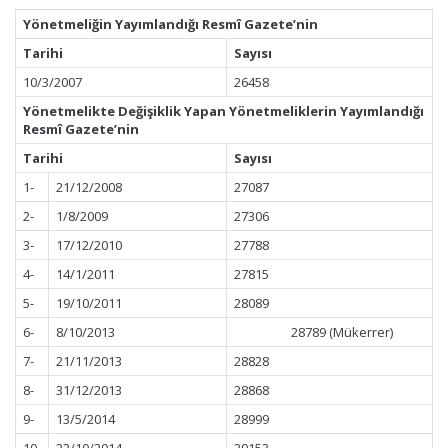
Yönetmeliğin Yayımlandığı Resmî Gazete’nin
Tarihi
Sayısı
10/3/2007
26458
Yönetmelikte Değişiklik Yapan Yönetmeliklerin Yayımlandığı
Resmî Gazete’nin
Tarihi
Sayısı
1-
21/12/2008
27087
2-
1/8/2009
27306
3-
17/12/2010
27788
4-
14/1/2011
27815
5-
19/10/2011
28089
6-
8/10/2013
28789 (Mükerrer)
7-
21/11/2013
28828
8-
31/12/2013
28868
9-
13/5/2014
28999