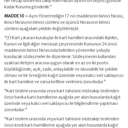
her hesap dönemini takip eden Nisan ayının on beşinci gününe
kadar Kuruma gönderilir.”
MADDE 10 –
Aynı Yönetmeliğin 17 nci maddesinin birinci fıkrası,
ikinci fıkrasının birinci cümlesi ve üçüncü fıkrasının birinci
cümlesi aşağıdaki şekilde değiştirilmiştir.
“(1) Kart çıkaran kuruluşlar ile kart hamilleri arasındaki ilişkiler,
Kanun ve ilgili diğer mevzuat çerçevesinde Kanunun 24 üncü
maddesinin birinci fıkrasında belirtilen yöntemler yoluyla
kurulacak sözleşmeler ile düzenlenir. Sözleşmenin kullanılan
uzaktan iletişim aracına uygun olarak en az on iki punto
büyüklüğünde, açık, sade, anlaşılabilir ve okunabilir bir şekilde
olması ve bir örneğinin kağıt üzerinde veya kalıcı veri saklayıcısı
ile kart hamiline ve varsa kefiline verilmesi zorunludur.”
“Kart teslimi sırasında veya kart tahsisini müteakip teslimden
önce banka kartı hamillerine aşağıda yer alan hususlarda kağıt
üzerinde veya kalıcı veri saklayıcısı ile bilgilendirme yapılması
zorunludur:”
“Kart teslimi sırasında veya kart tahsisini müteakip teslimden
önce kredi kartı hamillerine aşağıda yer alan hususlarda kağıt