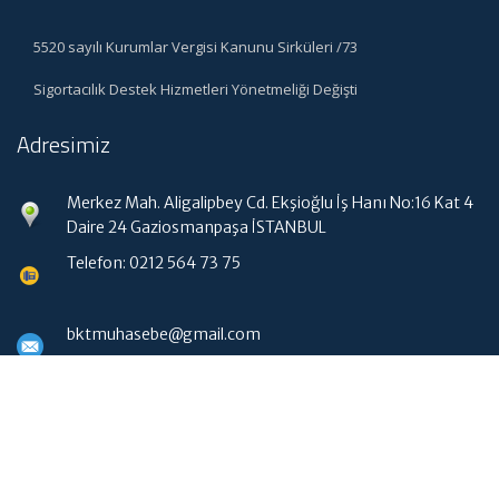
5520 sayılı Kurumlar Vergisi Kanunu Sirküleri /73
Sigortacılık Destek Hizmetleri Yönetmeliği Değişti
Adresimiz
Merkez Mah. Aligalipbey Cd. Ekşioğlu İş Hanı No:16 Kat 4
Daire 24 Gaziosmanpaşa İSTANBUL
Telefon: 0212 564 73 75
bktmuhasebe@gmail.com
Hızlı Menü
Ana Sayfa
Hakkımızda