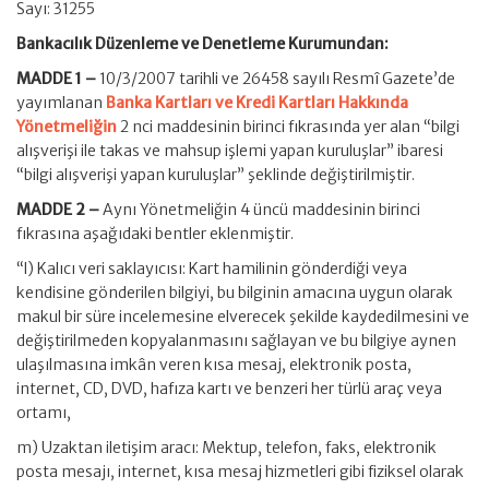
Sayı: 31255
Bankacılık Düzenleme ve Denetleme Kurumundan:
MADDE 1 –
10/3/2007 tarihli ve 26458 sayılı Resmî Gazete’de
yayımlanan
Banka Kartları ve Kredi Kartları Hakkında
Yönetmeliğin
2 nci maddesinin birinci fıkrasında yer alan “bilgi
alışverişi ile takas ve mahsup işlemi yapan kuruluşlar” ibaresi
“bilgi alışverişi yapan kuruluşlar” şeklinde değiştirilmiştir.
MADDE 2 –
Aynı Yönetmeliğin 4 üncü maddesinin birinci
fıkrasına aşağıdaki bentler eklenmiştir.
“l) Kalıcı veri saklayıcısı: Kart hamilinin gönderdiği veya
kendisine gönderilen bilgiyi, bu bilginin amacına uygun olarak
makul bir süre incelemesine elverecek şekilde kaydedilmesini ve
değiştirilmeden kopyalanmasını sağlayan ve bu bilgiye aynen
ulaşılmasına imkân veren kısa mesaj, elektronik posta,
internet, CD, DVD, hafıza kartı ve benzeri her türlü araç veya
ortamı,
m) Uzaktan iletişim aracı: Mektup, telefon, faks, elektronik
posta mesajı, internet, kısa mesaj hizmetleri gibi fiziksel olarak