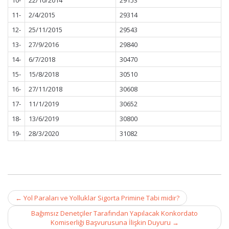
10-
22/10/2014
29153
11-
2/4/2015
29314
12-
25/11/2015
29543
13-
27/9/2016
29840
14-
6/7/2018
30470
15-
15/8/2018
30510
16-
27/11/2018
30608
17-
11/1/2019
30652
18-
13/6/2019
30800
19-
28/3/2020
31082
Post
←
Yol Paraları ve Yolluklar Sigorta Primine Tabi midir?
navigation
Bağımsız Denetçiler Tarafından Yapılacak Konkordato
Komiserliği Başvurusuna İlişkin Duyuru
→