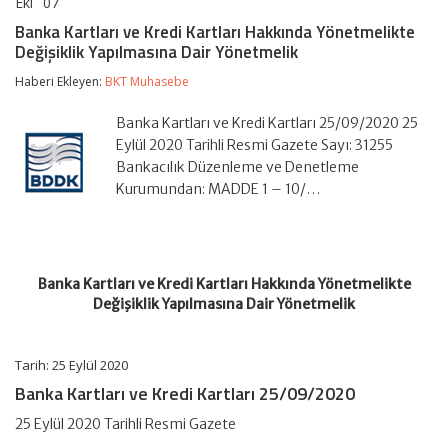
Eki
07
Banka
yorumlar kapalı
Kartları
Banka Kartları ve Kredi Kartları Hakkında Yönetmelikte
ve
Değişiklik Yapılmasına Dair Yönetmelik
Kredi
Kartları
Haberi Ekleyen:
BKT Muhasebe
Hakkında
Yönetmelikte
Değişiklik
Banka Kartları ve Kredi Kartları 25/09/2020 25
Yapılmasına
Eylül 2020 Tarihli Resmi Gazete Sayı: 31255
Dair
Bankacılık Düzenleme ve Denetleme
Yönetmelik
Kurumundan: MADDE 1 – 10/…
için
Banka Kartları ve Kredi Kartları Hakkında Yönetmelikte
Değişiklik Yapılmasına Dair Yönetmelik
Tarih: 25 Eylül 2020
Banka Kartları ve Kredi Kartları 25/09/2020
25 Eylül 2020 Tarihli Resmi Gazete