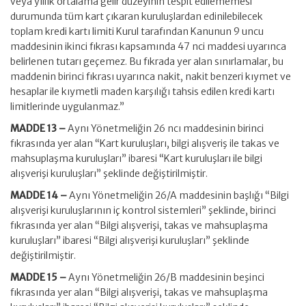
veya yıllık ortalama gelir düzeyinin tespit edilememesi
durumunda tüm kart çıkaran kuruluşlardan edinilebilecek
toplam kredi kartı limiti Kurul tarafından Kanunun 9 uncu
maddesinin ikinci fıkrası kapsamında 47 nci maddesi uyarınca
belirlenen tutarı geçemez. Bu fıkrada yer alan sınırlamalar, bu
maddenin birinci fıkrası uyarınca nakit, nakit benzeri kıymet ve
hesaplar ile kıymetli maden karşılığı tahsis edilen kredi kartı
limitlerinde uygulanmaz.”
MADDE 13 –
Aynı Yönetmeliğin 26 ncı maddesinin birinci
fıkrasında yer alan “Kart kuruluşları, bilgi alışveriş ile takas ve
mahsuplaşma kuruluşları” ibaresi “Kart kuruluşları ile bilgi
alışverişi kuruluşları” şeklinde değiştirilmiştir.
MADDE 14 –
Aynı Yönetmeliğin 26/A maddesinin başlığı “Bilgi
alışverişi kuruluşlarının iç kontrol sistemleri” şeklinde, birinci
fıkrasında yer alan “Bilgi alışverişi, takas ve mahsuplaşma
kuruluşları” ibaresi “Bilgi alışverişi kuruluşları” şeklinde
değiştirilmiştir.
MADDE 15 –
Aynı Yönetmeliğin 26/B maddesinin beşinci
fıkrasında yer alan “Bilgi alışverişi, takas ve mahsuplaşma