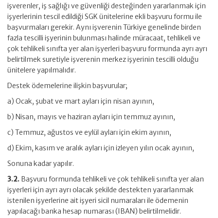
işverenler, iş sağlığı ve güvenliği desteğinden yararlanmak için
işyerlerinin tescil edildiği SGK ünitelerine ekli başvuru formu ile
başvurmaları gerekir. Aynı işverenin Türkiye genelinde birden
fazla tescilli işyerinin bulunması halinde müracaat, tehlikeli ve
çok tehlikeli sınıfta yer alan işyerleri başvuru formunda ayrı ayrı
belirtilmek suretiyle işverenin merkez işyerinin tescilli olduğu
ünitelere yapılmalıdır.
Destek ödemelerine ilişkin başvurular;
a) Ocak, şubat ve mart ayları için nisan ayının,
b) Nisan, mayıs ve haziran ayları için temmuz ayının,
c) Temmuz, ağustos ve eylül ayları için ekim ayının,
d) Ekim, kasım ve aralık ayları için izleyen yılın ocak ayının,
Sonuna kadar yapılır.
3.2.
Başvuru formunda tehlikeli ve çok tehlikeli sınıfta yer alan
işyerleri için ayrı ayrı olacak şekilde destekten yararlanmak
istenilen işyerlerine ait işyeri sicil numaraları ile ödemenin
yapılacağı banka hesap numarası (IBAN) belirtilmelidir.