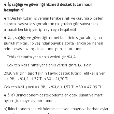
4. İş sağlığı ve güvenliği hizmeti destek tutarı nasıl
hesaplanır?
4.1
. Destek tutarı; iş yerinin tehlike sınıfı ve Kuruma bildirilen
sigortalı sayısı ile sigortalıların çalıştıkları gün sayısı esas
alınarak her bir iş yeri için ayrı ayrı tespit edilir.
4.2.
İş sağlığı ve güvenliği hizmet bedelinin sigortalı başına
günlük miktarı, 16 yaşından büyük sigortalılar için belirlenen
prime esas kazanç alt sınırının günlük tutarının;
− Tehlikeli sınıfta yer alan iş yerleri için %1,4’ü,
− Çok tehlikeli sınıfta yer alan iş yerleri için %1,6’sıdır.
2020 yılı için 1 sigortalının 1 aylık destek tutarı; Tehlikeli iş yeri
=> 98,1 x %1,4 =1,37 TL x 30 = 41,20 TL
Çok tehlikeli iş yeri => 98,1 x %1,6 = 1,57 TL x 30 = 47,09 TL
4.3.
a) Birinci dönem destek ödemeleri ocak, şubat ve mart
ayları için mayıs ayının sonunda,
b) İkinci dönem destek ödemeleri nisan, mayıs ve haziran ayları