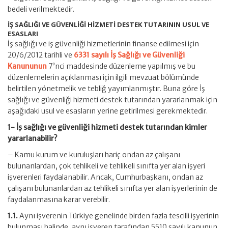
bedeli verilmektedir.
İŞ SAĞLIĞI VE GÜVENLİĞİ HİZMETİ DESTEK TUTARININ USUL VE
ESASLARI
İş sağlığı ve iş güvenliği hizmetlerinin finanse edilmesi için
20/6/2012 tarihli ve
6331 sayılı İş Sağlığı ve Güvenliği
Kanununun
7’nci maddesinde düzenleme yapılmış ve bu
düzenlemelerin açıklanması için ilgili mevzuat bölümünde
belirtilen yönetmelik ve tebliğ yayımlanmıştır. Buna göre İş
sağlığı ve güvenliği hizmeti destek tutarından yararlanmak için
aşağıdaki usul ve esasların yerine getirilmesi gerekmektedir.
1- İş sağlığı ve güvenliği hizmeti destek tutarından kimler
yararlanabilir?
– Kamu kurum ve kuruluşları hariç ondan az çalışanı
bulunanlardan, çok tehlikeli ve tehlikeli sınıfta yer alan işyeri
işverenleri faydalanabilir. Ancak, Cumhurbaşkanı, ondan az
çalışanı bulunanlardan az tehlikeli sınıfta yer alan işyerlerinin de
faydalanmasına karar verebilir.
1.1.
Aynı işverenin Türkiye genelinde birden fazla tescilli işyerinin
bulunması halinde, aynı işveren tarafından 5510 sayılı kanunun