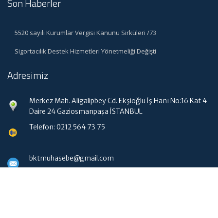
Son Haberler
5520 sayılı Kurumlar Vergisi Kanunu Sirküleri /73
Sigortacılık Destek Hizmetleri Yönetmeliği Değişti
Adresimiz
Merkez Mah. Aligalipbey Cd. Ekşioğlu İş Hanı No:16 Kat 4
Daire 24 Gaziosmanpaşa İSTANBUL
Telefon: 0212 564 73 75
bktmuhasebe@gmail.com
Hızlı Menü
Ana Sayfa