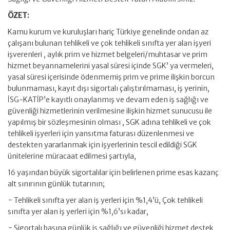
ÖZET:
Kamu kurum ve kuruluşları hariç Türkiye genelinde ondan az
çalışanı bulunan tehlikeli ve çok tehlikeli sınıfta yer alan işyeri
işverenleri , aylık prim ve hizmet belgeleri/muhtasar ve prim
hizmet beyannamelerini yasal süresi içinde SGK’ ya vermeleri,
yasal süresi içerisinde ödenmemiş prim ve prime ilişkin borcun
bulunmaması, kayıt dışı sigortalı çalıştırılmaması, iş yerinin,
İSG-KATİP’e kayıtlı onaylanmış ve devam eden iş sağlığı ve
güvenliği hizmetlerinin verilmesine ilişkin hizmet sunucusu ile
yapılmış bir sözleşmesinin olması , SGK adına tehlikeli ve çok
tehlikeli işyerleri için yansıtma faturası düzenlenmesi ve
destekten yararlanmak için işyerlerinin tescil edildiği SGK
ünitelerine müracaat edilmesi şartıyla,
16 yaşından büyük sigortalılar için belirlenen prime esas kazanç
alt sınırının günlük tutarının;
− Tehlikeli sınıfta yer alan iş yerleri için %1,4’ü, Çok tehlikeli
sınıfta yer alan iş yerleri için %1,6’sı kadar,
− Sigortalı başına günlük iş sağlığı ve güvenliği hizmet destek