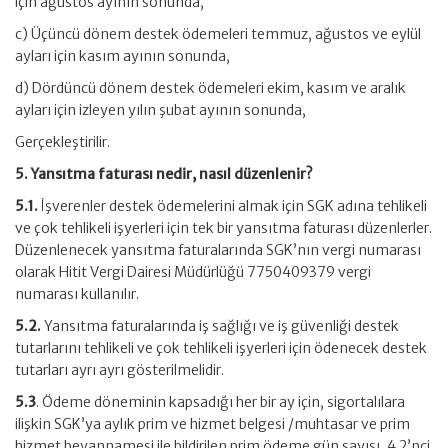
için ağustos ayının sonunda,
c) Üçüncü dönem destek ödemeleri temmuz, ağustos ve eylül
ayları için kasım ayının sonunda,
d) Dördüncü dönem destek ödemeleri ekim, kasım ve aralık
ayları için izleyen yılın şubat ayının sonunda,
Gerçekleştirilir.
5. Yansıtma faturası nedir, nasıl düzenlenir?
5.1.
İşverenler destek ödemelerini almak için SGK adına tehlikeli
ve çok tehlikeli işyerleri için tek bir yansıtma faturası düzenlerler.
Düzenlenecek yansıtma faturalarında SGK’nın vergi numarası
olarak Hitit Vergi Dairesi Müdürlüğü 7750409379 vergi
numarası kullanılır.
5.2.
Yansıtma faturalarında iş sağlığı ve iş güvenliği destek
tutarlarını tehlikeli ve çok tehlikeli işyerleri için ödenecek destek
tutarları ayrı ayrı gösterilmelidir.
5.3
. Ödeme döneminin kapsadığı her bir ay için, sigortalılara
ilişkin SGK’ya aylık prim ve hizmet belgesi /muhtasar ve prim
hizmet beyannamesi ile bildirilen prim ödeme gün sayısı, 4.2’nci