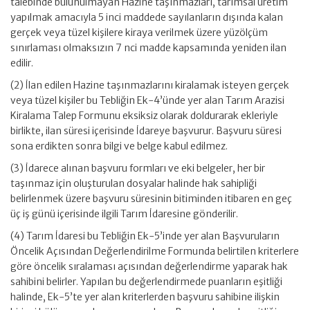
talebinde bulunulmayan Hazine taşınmazları, tarımsal üretim
yapılmak amacıyla 5 inci maddede sayılanların dışında kalan
gerçek veya tüzel kişilere kiraya verilmek üzere yüzölçüm
sınırlaması olmaksızın 7 nci madde kapsamında yeniden ilan
edilir.
(2) İlan edilen Hazine taşınmazlarını kiralamak isteyen gerçek
veya tüzel kişiler bu Tebliğin Ek-4’ünde yer alan Tarım Arazisi
Kiralama Talep Formunu eksiksiz olarak doldurarak ekleriyle
birlikte, ilan süresi içerisinde İdareye başvurur. Başvuru süresi
sona erdikten sonra bilgi ve belge kabul edilmez.
(3) İdarece alınan başvuru formları ve eki belgeler, her bir
taşınmaz için oluşturulan dosyalar halinde hak sahipliği
belirlenmek üzere başvuru süresinin bitiminden itibaren en geç
üç iş günü içerisinde ilgili Tarım İdaresine gönderilir.
(4) Tarım İdaresi bu Tebliğin Ek-5’inde yer alan Başvuruların
Öncelik Açısından Değerlendirilme Formunda belirtilen kriterlere
göre öncelik sıralaması açısından değerlendirme yaparak hak
sahibini belirler. Yapılan bu değerlendirmede puanların eşitliği
halinde, Ek-5’te yer alan kriterlerden başvuru sahibine ilişkin