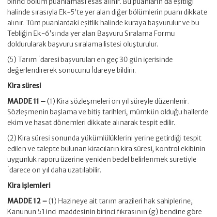
birinci bölüm puanlaması esas alınır. Bu puanların da eşitliği
halinde sırasıyla Ek-5’te yer alan diğer bölümlerin puanı dikkate
alınır. Tüm puanlardaki eşitlik halinde kuraya başvurulur ve bu
Tebliğin Ek-6’sında yer alan Başvuru Sıralama Formu
doldurularak başvuru sıralama listesi oluşturulur.
(5) Tarım İdaresi başvuruları en geç 30 gün içerisinde
değerlendirerek sonucunu İdareye bildirir.
Kira süresi
MADDE 11 –
(1) Kira sözleşmeleri on yıl süreyle düzenlenir.
Sözleşmenin başlama ve bitiş tarihleri, mümkün olduğu hallerde
ekim ve hasat dönemleri dikkate alınarak tespit edilir.
(2) Kira süresi sonunda yükümlülüklerini yerine getirdiği tespit
edilen ve talepte bulunan kiracıların kira süresi, kontrol ekibinin
uygunluk raporu üzerine yeniden bedel belirlenmek suretiyle
İdarece on yıl daha uzatılabilir.
Kira işlemleri
MADDE 12 –
(1) Hazineye ait tarım arazileri hak sahiplerine,
Kanunun 51 inci maddesinin birinci fıkrasının (g) bendine göre