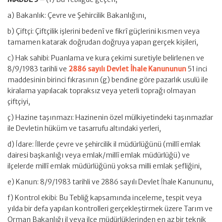
a) Bakanlık: Çevre ve Şehircilik Bakanlığını,
b) Çiftçi: Çiftçilik işlerini bedenî ve fikrî güçlerini kısmen veya
tamamen katarak doğrudan doğruya yapan gerçek kişileri,
c) Hak sahibi: Puanlama ve kura çekimi suretiyle belirlenen ve
8/9/1983 tarihli ve
2886 sayılı Devlet İhale Kanununun
51 inci
maddesinin birinci fıkrasının (g) bendine göre pazarlık usulü ile
kiralama yapılacak topraksız veya yeterli toprağı olmayan
çiftçiyi,
ç) Hazine taşınmazı: Hazinenin özel mülkiyetindeki taşınmazlar
ile Devletin hüküm ve tasarrufu altındaki yerleri,
d) İdare: İllerde çevre ve şehircilik il müdürlüğünü (millî emlak
dairesi başkanlığı veya emlak/millî emlak müdürlüğü) ve
ilçelerde millî emlak müdürlüğünü yoksa milli emlak şefliğini,
e) Kanun: 8/9/1983 tarihli ve 2886 sayılı Devlet İhale Kanununu,
f) Kontrol ekibi: Bu Tebliğ kapsamında inceleme, tespit veya
yılda bir defa yapılan kontrolleri gerçekleştirmek üzere Tarım ve
Orman Bakanlığı il veya ilçe müdürlüklerinden en az bir teknik