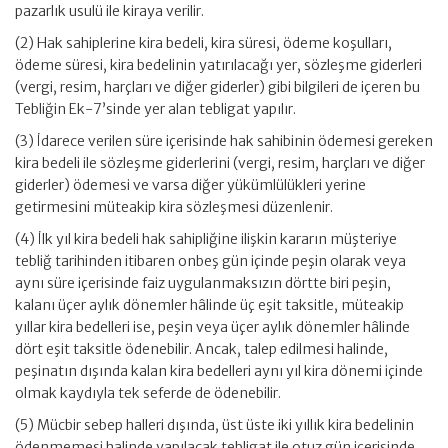
pazarlık usulü ile kiraya verilir.
(2) Hak sahiplerine kira bedeli, kira süresi, ödeme koşulları,
ödeme süresi, kira bedelinin yatırılacağı yer, sözleşme giderleri
(vergi, resim, harçları ve diğer giderler) gibi bilgileri de içeren bu
Tebliğin Ek-7’sinde yer alan tebligat yapılır.
(3) İdarece verilen süre içerisinde hak sahibinin ödemesi gereken
kira bedeli ile sözleşme giderlerini (vergi, resim, harçları ve diğer
giderler) ödemesi ve varsa diğer yükümlülükleri yerine
getirmesini müteakip kira sözleşmesi düzenlenir.
(4) İlk yıl kira bedeli hak sahipliğine ilişkin kararın müşteriye
tebliğ tarihinden itibaren onbeş gün içinde peşin olarak veya
aynı süre içerisinde faiz uygulanmaksızın dörtte biri peşin,
kalanı üçer aylık dönemler hâlinde üç eşit taksitle, müteakip
yıllar kira bedelleri ise, peşin veya üçer aylık dönemler hâlinde
dört eşit taksitle ödenebilir. Ancak, talep edilmesi halinde,
peşinatın dışında kalan kira bedelleri aynı yıl kira dönemi içinde
olmak kaydıyla tek seferde de ödenebilir.
(5) Mücbir sebep halleri dışında, üst üste iki yıllık kira bedelinin
ödenmemesi halinde yapılacak tebligat ile otuz gün içerisinde