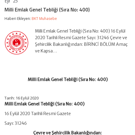
Eyl
25
Milli
yorumlar kapalı
Emlak
Milli Emlak Genel Tebliği (Sıra No: 400)
Genel
Tebliği
Haberi Ekleyen:
BKT Muhasebe
(Sıra
No:
Milli Emlak Genel Tebliği (Sıra No: 400) 16 Eylül
400)
için
2020 Tarihli Resmi Gazete Sayı: 31246 Çevre ve
Şehircilik Bakanlığından: BİRİNCİ BÖLÜM Amaç
ve Kapsa…
Milli Emlak Genel Tebliği (Sıra No: 400)
Tarih: 16 Eylül 2020
Milli Emlak Genel Tebliği (Sıra No: 400)
16 Eylül 2020 Tarihli Resmi Gazete
Sayı: 31246
Çevre ve Şehircilik Bakanlığından: