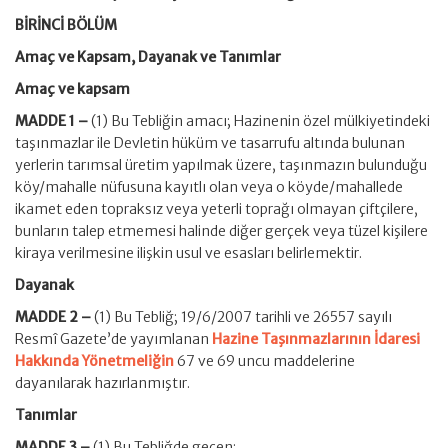
BİRİNCİ BÖLÜM
Amaç ve Kapsam, Dayanak ve Tanımlar
Amaç ve kapsam
MADDE 1 –
(1) Bu Tebliğin amacı; Hazinenin özel mülkiyetindeki
taşınmazlar ile Devletin hüküm ve tasarrufu altında bulunan
yerlerin tarımsal üretim yapılmak üzere, taşınmazın bulunduğu
köy/mahalle nüfusuna kayıtlı olan veya o köyde/mahallede
ikamet eden topraksız veya yeterli toprağı olmayan çiftçilere,
bunların talep etmemesi halinde diğer gerçek veya tüzel kişilere
kiraya verilmesine ilişkin usul ve esasları belirlemektir.
Dayanak
MADDE 2 –
(1) Bu Tebliğ; 19/6/2007 tarihli ve 26557 sayılı
Resmî Gazete’de yayımlanan
Hazine Taşınmazlarının İdaresi
Hakkında Yönetmeliğin
67 ve 69 uncu maddelerine
dayanılarak hazırlanmıştır.
Tanımlar
MADDE 3 –
(1) Bu Tebliğde geçen;