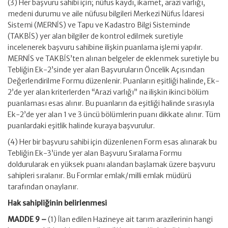
(3) Her başvuru sahibi için; nüfus kaydı, ikamet, arazi varlığı,
medeni durumu ve aile nüfusu bilgileri Merkezi Nüfus İdaresi
Sistemi (MERNİS) ve Tapu ve Kadastro Bilgi Sisteminde
(TAKBİS) yer alan bilgiler de kontrol edilmek suretiyle
incelenerek başvuru sahibine ilişkin puanlama işlemi yapılır.
MERNİS ve TAKBİS’ten alınan belgeler de eklenmek suretiyle bu
Tebliğin Ek-2’sinde yer alan Başvuruların Öncelik Açısından
Değerlendirilme Formu düzenlenir. Puanların eşitliği halinde, Ek-
2’de yer alan kriterlerden “Arazi varlığı” na ilişkin ikinci bölüm
puanlaması esas alınır. Bu puanların da eşitliği halinde sırasıyla
Ek-2’de yer alan 1 ve 3 üncü bölümlerin puanı dikkate alınır. Tüm
puanlardaki eşitlik halinde kuraya başvurulur.
(4) Her bir başvuru sahibi için düzenlenen Form esas alınarak bu
Tebliğin Ek-3’ünde yer alan Başvuru Sıralama Formu
doldurularak en yüksek puanı alandan başlamak üzere başvuru
sahipleri sıralanır. Bu Formlar emlak/milli emlak müdürü
tarafından onaylanır.
Hak sahipliğinin belirlenmesi
MADDE 9 –
(1) İlan edilen Hazineye ait tarım arazilerinin hangi