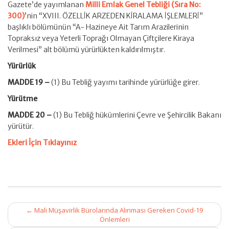
Gazete’de yayımlanan
Milli Emlak Genel Tebliği (Sıra No:
300)
’nin “XVIII. ÖZELLİK ARZEDEN KİRALAMA İŞLEMLERİ”
başlıklı bölümünün “A- Hazineye Ait Tarım Arazilerinin
Topraksız veya Yeterli Toprağı Olmayan Çiftçilere Kiraya
Verilmesi” alt bölümü yürürlükten kaldırılmıştır.
Yürürlük
MADDE 19 –
(1) Bu Tebliğ yayımı tarihinde yürürlüğe girer.
Yürütme
MADDE 20 –
(1) Bu Tebliğ hükümlerini Çevre ve Şehircilik Bakanı
yürütür.
Ekleri İçin Tıklayınız
Post
←
Mali Müşavirlik Bürolarında Alınması Gereken Covid-19
navigation
Önlemleri