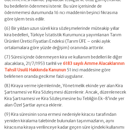
bu bedellerin ödenmesi istenir. Bu süre içerisinde de
ödenmemesi durumunda 16 ncı maddenin beşinci fıkrasına
göre işlem tesis edilir.
(6) Bir yıldan uzun süreli kira sözleşmelerinde müteakip yıllar
kira bedelleri, Türkiye İstatistik Kurumunca yayımlanan Tarım
Ürünleri Üretici Fiyatları Endeksi (Tarım ÜFE – oniki aylık
ortalamalara göre yüzde değişim) oranında arttırılır.
(7) Süresi içinde ödenmeyen kira ve kullanım bedelleri ile diğer
alacaklara, 21/7/1953 tarihli ve
6183 sayılı Amme Alacaklarının
Tahsil Usulü Hakkında Kanunun
51 inci maddesine göre
belirlenen oranda gecikme faizi uygulanır.
(8) Kiraya verme işlemlerinde, Yönetmelik ekinde yer alan Kira
Şartnamesi ve Kira Sözleşmesi düzenlenir. Ancak, düzenlenecek
Kira Şartnamesi ve Kira Sözleşmesine bu Tebliğin Ek-8’inde yer
alan Özel Şartlar ayrıca eklenir.
(9) Kira süresinin sona ermesi nedeniyle kiracısı tarafından
yeniden kiralama talebinde bulunulan taşınmazların, aynı
kiracısına kiraya verilinceye kadar geçen süre içindeki kullanımı