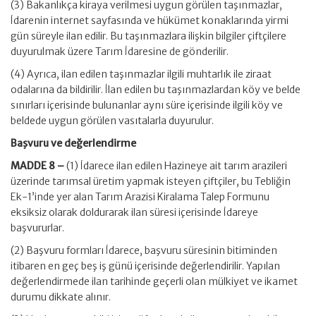
(3) Bakanlıkça kiraya verilmesi uygun görülen taşınmazlar,
İdarenin internet sayfasında ve hükümet konaklarında yirmi
gün süreyle ilan edilir. Bu taşınmazlara ilişkin bilgiler çiftçilere
duyurulmak üzere Tarım İdaresine de gönderilir.
(4) Ayrıca, ilan edilen taşınmazlar ilgili muhtarlık ile ziraat
odalarına da bildirilir. İlan edilen bu taşınmazlardan köy ve belde
sınırları içerisinde bulunanlar aynı süre içerisinde ilgili köy ve
beldede uygun görülen vasıtalarla duyurulur.
Başvuru ve değerlendirme
MADDE 8 –
(1) İdarece ilan edilen Hazineye ait tarım arazileri
üzerinde tarımsal üretim yapmak isteyen çiftçiler, bu Tebliğin
Ek-1’inde yer alan Tarım Arazisi Kiralama Talep Formunu
eksiksiz olarak doldurarak ilan süresi içerisinde İdareye
başvururlar.
(2) Başvuru formları İdarece, başvuru süresinin bitiminden
itibaren en geç beş iş günü içerisinde değerlendirilir. Yapılan
değerlendirmede ilan tarihinde geçerli olan mülkiyet ve ikamet
durumu dikkate alınır.