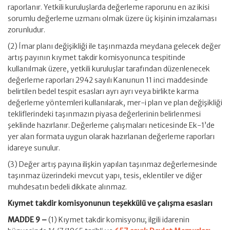
raporlanır. Yetkili kuruluşlarda değerleme raporunu en az ikisi
sorumlu değerleme uzmanı olmak üzere üç kişinin imzalaması
zorunludur.
(2) İmar planı değişikliği ile taşınmazda meydana gelecek değer
artış payının kıymet takdir komisyonunca tespitinde
kullanılmak üzere, yetkili kuruluşlar tarafından düzenlenecek
değerleme raporları 2942 sayılı Kanunun 11 inci maddesinde
belirtilen bedel tespit esasları ayrı ayrı veya birlikte karma
değerleme yöntemleri kullanılarak, mer-i plan ve plan değişikliği
tekliflerindeki taşınmazın piyasa değerlerinin belirlenmesi
şeklinde hazırlanır. Değerleme çalışmaları neticesinde Ek-1’de
yer alan formata uygun olarak hazırlanan değerleme raporları
idareye sunulur.
(3) Değer artış payına ilişkin yapılan taşınmaz değerlemesinde
taşınmaz üzerindeki mevcut yapı, tesis, eklentiler ve diğer
muhdesatın bedeli dikkate alınmaz.
Kıymet takdir komisyonunun teşekkülü ve çalışma esasları
MADDE 9 –
(1) Kıymet takdir komisyonu; ilgili idarenin