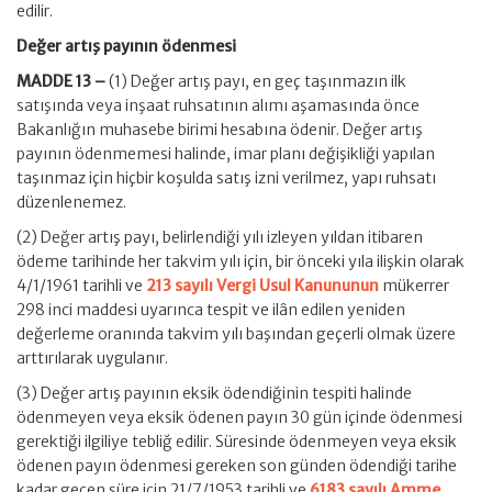
edilir.
Değer artış payının ödenmesi
MADDE 13 –
(1) Değer artış payı, en geç taşınmazın ilk
satışında veya inşaat ruhsatının alımı aşamasında önce
Bakanlığın muhasebe birimi hesabına ödenir. Değer artış
payının ödenmemesi halinde, imar planı değişikliği yapılan
taşınmaz için hiçbir koşulda satış izni verilmez, yapı ruhsatı
düzenlenemez.
(2) Değer artış payı, belirlendiği yılı izleyen yıldan itibaren
ödeme tarihinde her takvim yılı için, bir önceki yıla ilişkin olarak
4/1/1961 tarihli ve
213 sayılı Vergi Usul Kanununun
mükerrer
298 inci maddesi uyarınca tespit ve ilân edilen yeniden
değerleme oranında takvim yılı başından geçerli olmak üzere
arttırılarak uygulanır.
(3) Değer artış payının eksik ödendiğinin tespiti halinde
ödenmeyen veya eksik ödenen payın 30 gün içinde ödenmesi
gerektiği ilgiliye tebliğ edilir. Süresinde ödenmeyen veya eksik
ödenen payın ödenmesi gereken son günden ödendiği tarihe
kadar geçen süre için 21/7/1953 tarihli ve
6183 sayılı Amme