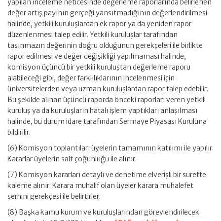
yapılan inceleme neticesinde değerleme raporlarında belirlenen
değer artış payının gerçeği yansıtmadığının değerlendirilmesi
halinde, yetkili kuruluşlardan ek rapor ya da yeniden rapor
düzenlenmesi talep edilir. Yetkili kuruluşlar tarafından
taşınmazın değerinin doğru olduğunun gerekçeleri ile birlikte
rapor edilmesi ve değer değişikliği yapılmaması halinde,
komisyon üçüncü bir yetkili kuruluştan değerleme raporu
alabileceği gibi, değer farklılıklarının incelenmesi için
üniversitelerden veya uzman kuruluşlardan rapor talep edebilir.
Bu şekilde alınan üçüncü raporda önceki raporları veren yetkili
kuruluş ya da kuruluşların hatalı işlem yaptıkları anlaşılması
halinde, bu durum idare tarafından Sermaye Piyasası Kuruluna
bildirilir.
(6) Komisyon toplantıları üyelerin tamamının katılımı ile yapılır.
Kararlar üyelerin salt çoğunluğu ile alınır.
(7) Komisyon kararları detaylı ve denetime elverişli bir surette
kaleme alınır. Karara muhalif olan üyeler karara muhalefet
şerhini gerekçesi ile belirtirler.
(8) Başka kamu kurum ve kuruluşlarından görevlendirilecek