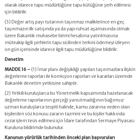
olarak idarece tapu müdürlüğüne tapu kütüğüne şerh edilmesi
için bildirilir.
(3) Değer artış payı tutarının taşınmaz maliklerince en geç
taşınmazın ilk satışında ya da yapı ruhsat aşamasında olmak
üzere Bakanlık muhasebe birimi hesabına yatırılmasına
müteakip ilgili şerhlerin tapu sicilinden terkini ödemeyi izleyen
on gün içerisinde idarece ilgili tapu müdürlüğüne bildirilir.
Denetim
MADDE 16 –
(1) İmar planı değişikliği yapılan taşınmazlara ilişkin
değerleme raporları ile komisyon raporları ve kararları üzerinde
Bakanlık denetim yetkisine sahiptir.
(2) Yetkili kuruluşlarca bu Yönetmelik kapsamında hazırlanacak
değerleme raporlarının gerçeği yansıtmadığının bağımsız
uzman kuruluşlarca tespiti halinde, kamu zararına neden olan
kişilerden söz konusu zararın tazmini ve bu kişiler hakkında
cezai işlem tesis edilmesi için İdare tarafından Sermaye Piyasası
Kuruluna bildirimde bulunulur.
Kanunun yürürlük tarihinden önceki plan başvuruları