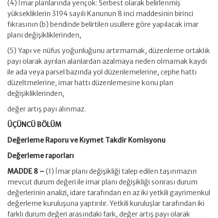
(4) İmar planlarında yençok: Serbest olarak belirlenmiş
yüksekliklerin 3194 sayılı Kanunun 8 inci maddesinin birinci
fıkrasının (b) bendinde belirtilen usullere göre yapılacak imar
planı değişikliklerinden,
(5) Yapı ve nüfus yoğunluğunu artırmamak, düzenleme ortaklık
payı olarak ayrılan alanlardan azalmaya neden olmamak kaydı
ile ada veya parsel bazında yol düzenlemelerine, cephe hattı
düzeltmelerine, imar hattı düzenlemesine konu plan
değişikliklerinden,
değer artış payı alınmaz.
ÜÇÜNCÜ BÖLÜM
Değerleme Raporu ve Kıymet Takdir Komisyonu
Değerleme raporları
MADDE 8 –
(1) İmar planı değişikliği talep edilen taşınmazın
mevcut durum değeri ile imar planı değişikliği sonrası durum
değerlerinin analizi, idare tarafından en az iki yetkili gayrimenkul
değerleme kuruluşuna yaptırılır. Yetkili kuruluşlar tarafından iki
farklı durum değeri arasındaki fark, değer artış payı olarak