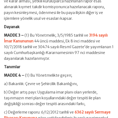
ve karar alması, yetkili kuruluşlarca hazırlanan rapor esas
alınarak kıymet takdir komisyonunca hazırlanacak raporu,
payın kesinleşmesi, ödenmesi ile bu paya ilişkin diğer iş ve
işlemlere yönelik usul ve esasları kapsar.
Dayanak
MADDE 3 –
(1) Bu Yönetmelik; 3/5/1985 tarihli ve
3194 sayılı
İmar Kanununun
44 üncü maddesi, Ek 8 inci maddesi ve
10/7/2018 tarihli ve 30474 sayılı Resmî Gazete’de yayımlanan 1
sayılı Cumhurbaşkanlığı Kararnamesinin 97 nci maddesine
dayanılarak hazırlanmıştır.
Tanımlar
MADDE 4 –
(1) Bu Yönetmelikte geçen;
a) Bakanlık: Çevre ve Şehircilik Bakanlığını,
b) Değer artış payı: Uygulama imar planı olan yerlerde,
taşınmazın meri plan koşullarındaki değer tespiti ile plan
değişikliği sonrası değer tespiti arasındaki farkı,
c) Değerleme raporu: 6/12/2012 tarihli ve
6362 sayılı Sermaye