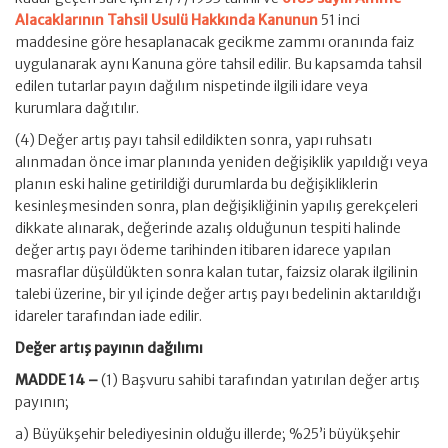
Alacaklarının Tahsil Usulü Hakkında Kanunun
51 inci
maddesine göre hesaplanacak gecikme zammı oranında faiz
uygulanarak aynı Kanuna göre tahsil edilir. Bu kapsamda tahsil
edilen tutarlar payın dağılım nispetinde ilgili idare veya
kurumlara dağıtılır.
(4) Değer artış payı tahsil edildikten sonra, yapı ruhsatı
alınmadan önce imar planında yeniden değişiklik yapıldığı veya
planın eski haline getirildiği durumlarda bu değişikliklerin
kesinleşmesinden sonra, plan değişikliğinin yapılış gerekçeleri
dikkate alınarak, değerinde azalış olduğunun tespiti halinde
değer artış payı ödeme tarihinden itibaren idarece yapılan
masraflar düşüldükten sonra kalan tutar, faizsiz olarak ilgilinin
talebi üzerine, bir yıl içinde değer artış payı bedelinin aktarıldığı
idareler tarafından iade edilir.
Değer artış payının dağılımı
MADDE 14 –
(1) Başvuru sahibi tarafından yatırılan değer artış
payının;
a) Büyükşehir belediyesinin olduğu illerde; %25’i büyükşehir