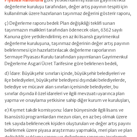
Piyasası Kanununa
göre yetkilendirilmiş lisanslı gayrimenkul
değerleme kuruluşu tarafından, değer artış payının tespiti için
kullanılmak üzere hazırlanan taşınmaz değerini gösterir raporu,
ç) Değerleme raporu bedeli: Plan değişikliği teklifi sunan
taşınmazın malikleri tarafından ödenecek olan, 6362 sayılı
Kanuna göre yetkilendirilmiş en az iki lisanslı gayrimenkul
değerleme kuruluşuna, taşınmaz değerinin değer artış payının
belirlenmesi için hazırlattırılacak değerleme raporlarının
Sermaye Piyasası Kurulu tarafından yayımlanan Gayrimenkul
Değerleme Asgari Ücret Tarifesine göre belirlenen bedeli,
d) İdare: Büyükşehir sınırları içinde, büyükşehir belediyeleri ve
ilçe belediyeleri, büyükşehir belediyesi dışındaki belediyelerde,
belediye ve mücavir alan sınırları içerisinde belediyeler, bu
sınırlar dışında il özel idareleri ve ilgili mevzuatı uyarınca plan
yapma ve onaylama yetkisine sahip diğer kurum ve kuruluşları,
e) Kıymet takdir komisyonu: İdare bünyesinde ilgili lisans ve
lisansüstü programlardan mezun olan, en az beş olmak üzere
tek sayıda belirlenecek kişiden oluşturulan ve değer artış payını
belirlemek üzere piyasa araştırması yapmakla, meri plan ve plan