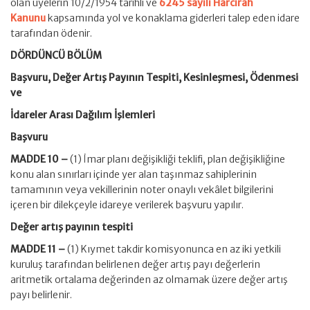
olan üyelerin 10/2/1954 tarihli ve
6245 sayılı Harcırah
Kanunu
kapsamında yol ve konaklama giderleri talep eden idare
tarafından ödenir.
DÖRDÜNCÜ BÖLÜM
Başvuru, Değer Artış Payının Tespiti, Kesinleşmesi, Ödenmesi
ve
İdareler Arası Dağılım İşlemleri
Başvuru
MADDE 10 –
(1) İmar planı değişikliği teklifi, plan değişikliğine
konu alan sınırları içinde yer alan taşınmaz sahiplerinin
tamamının veya vekillerinin noter onaylı vekâlet bilgilerini
içeren bir dilekçeyle idareye verilerek başvuru yapılır.
Değer artış payının tespiti
MADDE 11 –
(1) Kıymet takdir komisyonunca en az iki yetkili
kuruluş tarafından belirlenen değer artış payı değerlerin
aritmetik ortalama değerinden az olmamak üzere değer artış
payı belirlenir.