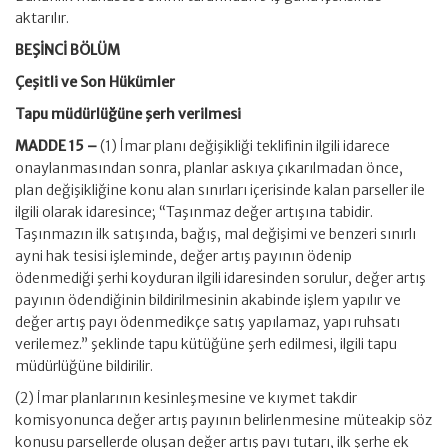
aktarılır.
BEŞİNCİ BÖLÜM
Çeşitli ve Son Hükümler
Tapu müdürlüğüne şerh verilmesi
MADDE 15 –
(1) İmar planı değişikliği teklifinin ilgili idarece
onaylanmasından sonra, planlar askıya çıkarılmadan önce,
plan değişikliğine konu alan sınırları içerisinde kalan parseller ile
ilgili olarak idaresince; “Taşınmaz değer artışına tabidir.
Taşınmazın ilk satışında, bağış, mal değişimi ve benzeri sınırlı
ayni hak tesisi işleminde, değer artış payının ödenip
ödenmediği şerhi koyduran ilgili idaresinden sorulur, değer artış
payının ödendiğinin bildirilmesinin akabinde işlem yapılır ve
değer artış payı ödenmedikçe satış yapılamaz, yapı ruhsatı
verilemez.” şeklinde tapu kütüğüne şerh edilmesi, ilgili tapu
müdürlüğüne bildirilir.
(2) İmar planlarının kesinleşmesine ve kıymet takdir
komisyonunca değer artış payının belirlenmesine müteakip söz
konusu parsellerde oluşan değer artış payı tutarı, ilk şerhe ek