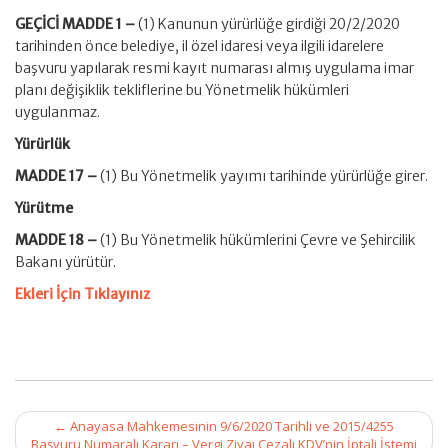
GEÇİCİ MADDE 1 –
(1) Kanunun yürürlüğe girdiği 20/2/2020
tarihinden önce belediye, il özel idaresi veya ilgili idarelere
başvuru yapılarak resmi kayıt numarası almış uygulama imar
planı değişiklik tekliflerine bu Yönetmelik hükümleri
uygulanmaz.
Yürürlük
MADDE 17 –
(1) Bu Yönetmelik yayımı tarihinde yürürlüğe girer.
Yürütme
MADDE 18 –
(1) Bu Yönetmelik hükümlerini Çevre ve Şehircilik
Bakanı yürütür.
Ekleri İçin Tıklayınız
Post
←
Anayasa Mahkemesinin 9/6/2020 Tarihli ve 2015/4255
navigation
Başvuru Numaralı Kararı – Vergi Ziyaı Cezalı KDV’nin İptali İstemi