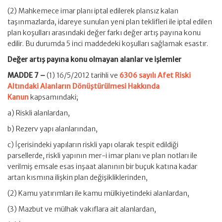
(2) Mahkemece imar planı iptal edilerek plansız kalan
taşınmazlarda, idareye sunulan yeni plan teklifleri ile iptal edilen
plan koşulları arasındaki değer farkı değer artış payına konu
edilir. Bu durumda 5 inci maddedeki koşulları sağlamak esastır.
Değer artış payına konu olmayan alanlar ve işlemler
MADDE 7 –
(1) 16/5/2012 tarihli ve
6306 sayılı Afet Riski
Altındaki Alanların Dönüştürülmesi Hakkında
Kanun
kapsamındaki;
a) Riskli alanlardan,
b) Rezerv yapı alanlarından,
c) İçerisindeki yapıların riskli yapı olarak tespit edildiği
parsellerde, riskli yapının mer-i imar planı ve plan notları ile
verilmiş emsale esas inşaat alanının bir buçuk katına kadar
artan kısmına ilişkin plan değişikliklerinden,
(2) Kamu yatırımları ile kamu mülkiyetindeki alanlardan,
(3) Mazbut ve mülhak vakıflara ait alanlardan,