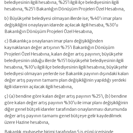
belediyesinin ilgili hesabına, %25’i ilgili ilçe belediyesinin ilgili
hesabına, %25’i Bakanlığın Dönüşüm Projeleri Özel Hesabına,
b) Büyükşehir belediyesi olmayan illerde ise; %40’ı imar planı
değişikliğini onaylayan idarede açılacak ilgili hesaba, %30’u
Bakanlığın Dönüşüm Projeleri Özel Hesabına,
c) Bakanlıkça onaylanan imar planı değişikliğinden
kaynaklanan değer artışının %75’i Bakanlığın Dönüşüm
Projeleri Özel Hesabına, kalan değer artış payının; büyükşehir
belediyesinin olduğu illerde %15’i büyükşehir belediyesinin ilgili
hesabına, %10’u ilgili ilçe belediyesinin ilgili hesabına; büyükşehir
belediyesi olmayan yerlerde ise Bakanlık payının dışındaki kalan
değer artış payının tamamı plan değişikliğinin yapıldığı yerdeki
ilgili idarenin açılacak ilgili hesabına,
ç) (a) bendine göre kalan değer artış payının %25’i, (b) bendine
göre kalan değer artış payının %30’u ile imar planı değişikliğinin
diğer genel bütçeli idareler tarafından onaylanması durumunda
değer artış payının tamamı genel bütçeye gelir kaydedilmek
üzere Hazine hesabına,
Bakanlık muhasebe birimi tarafından 5 iş günü içerisinde