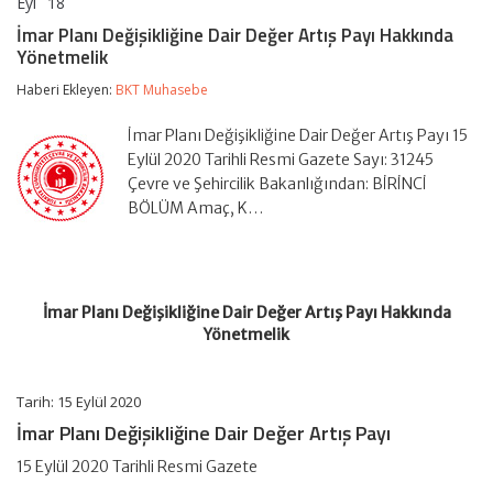
Eyl
18
İmar
yorumlar kapalı
Planı
İmar Planı Değişikliğine Dair Değer Artış Payı Hakkında
Değişikliğine
Yönetmelik
Dair
Değer
Haberi Ekleyen:
BKT Muhasebe
Artış
Payı
Hakkında
İmar Planı Değişikliğine Dair Değer Artış Payı 15
Yönetmelik
Eylül 2020 Tarihli Resmi Gazete Sayı: 31245
için
Çevre ve Şehircilik Bakanlığından: BİRİNCİ
BÖLÜM Amaç, K…
İmar Planı Değişikliğine Dair Değer Artış Payı Hakkında
Yönetmelik
Tarih: 15 Eylül 2020
İmar Planı Değişikliğine Dair Değer Artış Payı
15 Eylül 2020 Tarihli Resmi Gazete