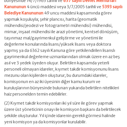
bünyesinde 14/7/1965 tarihli ve
657 sayılı Devlet Memurları
Kanununun
4 üncü maddesi veya 3/7/2005 tarihli ve
5393 sayılı
Belediye Kanununun
49 uncu maddesi kapsamında görev
yapmak koşuluyla; şehir plancısı, harita (geomatik
mühendisi/jeodezi ve fotogrametri mühendisi) mühendisi,
mimar, inşaat mühendisi ile arazi yönetimi, kentsel dönüşüm,
taşınmaz mal/gayrimenkul geliştirme ve yönetimi ile
değerleme konularında lisans/yüksek lisans veya doktora
yapmış ya da 6362 sayılı Kanuna göre yetkilendirilen lisanslı
gayrimenkul değerleme uzmanlarından olmak üzere en az beş
asıl ve 3 yedek üyeden oluşur. Belirtilen kapsamda yeterli
personeli olmayan idareler, kıymet takdir komisyonunu lisans
mezunu olan kişilerden oluşturur; bu durumdaki idareler,
komisyonun en az iki üyesinin diğer kamu kurum ve
kuruluşlarının bünyesinde bulunan yukarıda belirtilen nitelikleri
haiz personelden temin edebilirler.
(2) Kıymet takdir komisyonları iki yıl süre ile görev yapmak
üzere üst yöneticinin onayı ile komisyon başkanı da belirtilecek
şekilde oluşturulur. Yıl içinde idarenin gerekli görmesi halinde
yeni komisyon ya da komisyonlar kurulabilir.