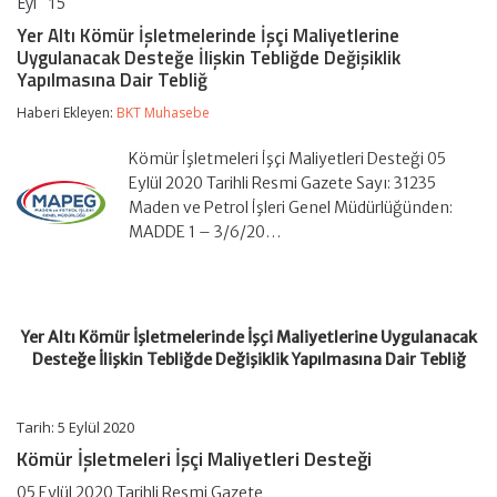
Eyl
15
Yer
yorumlar kapalı
Altı
Yer Altı Kömür İşletmelerinde İşçi Maliyetlerine
Kömür
Uygulanacak Desteğe İlişkin Tebliğde Değişiklik
İşletmelerinde
Yapılmasına Dair Tebliğ
İşçi
Maliyetlerine
Haberi Ekleyen:
BKT Muhasebe
Uygulanacak
Desteğe
İlişkin
Kömür İşletmeleri İşçi Maliyetleri Desteği 05
Tebliğde
Eylül 2020 Tarihli Resmi Gazete Sayı: 31235
Değişiklik
Maden ve Petrol İşleri Genel Müdürlüğünden:
Yapılmasına
Dair
MADDE 1 – 3/6/20…
Tebliğ
için
Yer Altı Kömür İşletmelerinde İşçi Maliyetlerine Uygulanacak
Desteğe İlişkin Tebliğde Değişiklik Yapılmasına Dair Tebliğ
Tarih: 5 Eylül 2020
Kömür İşletmeleri İşçi Maliyetleri Desteği
05 Eylül 2020 Tarihli Resmi Gazete