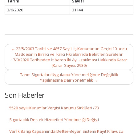
Tarihi
Sayısı
3/6/2020
31144
Post
←
22/5/2003 Tarihli ve 4857 Sayılı İş Kanununun Geçici 10 uncu
navigation
Maddesinin Birinci ve İkinci Fıkralarında Belirtilen Sürelerin
17/9/2020 Tarihinden İtibaren İki Ay Uzatılması Hakkında Karar
(Karar Sayısı: 2930)
Tarım Sigortaları Uygulama Yönetmeliğinde Değişiklik
Yapılmasına Dair Yönetmelik
→
Son Haberler
5520 sayılı Kurumlar Vergisi Kanunu Sirküleri /73
Sigortacılık Destek Hizmetleri Yönetmeliği Değişti
Varlık Barışı Kapsamında Defter-Beyan Sistemi Kayıt Kılavuzu