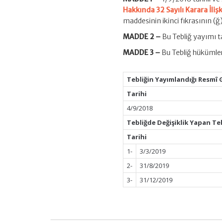
Tebliğ
Hakkında 32 Sayılı Karara İli
(No:
maddesinin ikinci fıkrasının (ğ)
2020-
32/58)
MADDE 2 –
Bu Tebliğ yayımı ta
için
MADDE 3 –
Bu Tebliğ hükümler
Tebliğin Yayımlandığı Resmî 
Tarihi
4/9/2018
Tebliğde Değişiklik Yapan Te
Tarihi
1-
3/3/2019
2-
31/8/2019
3-
31/12/2019