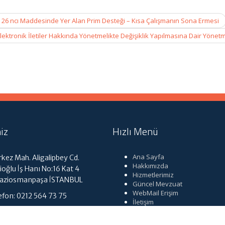
 26 ncı Maddesinde Yer Alan Prim Desteği – Kısa Çalışmanın Sona Ermesi
i Elektronik İletiler Hakkında Yönetmelikte Değişiklik Yapılmasına Dair Yönet
iz
Hızlı Menü
Ana Sayfa
kez Mah. Aligalipbey Cd.
Hakkımızda
ioğlu İş Hanı No:16 Kat 4
Hizmetlerimiz
Gaziosmanpaşa İSTANBUL
Güncel Mevzuat
WebMail Erişim
efon: 0212 564 73 75
İletişim