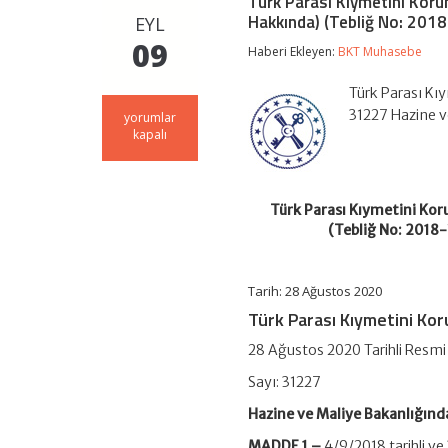
Türk Parası Kıymetini Korum
Hakkında) (Tebliğ No: 2018
EYL
09
Haberi Ekleyen:
BKT Muhasebe
Türk Parası Kı
31227 Hazine v
Türk
yorumlar
Parası
kapalı
Kıymetini
Koruma
Hakkında
32
Türk Parası Kıymetini Koru
Sayılı
(Tebliğ No: 2018-
Karara
İlişkin
Tebliğ
(İhracat
Tarih: 28 Ağustos 2020
Bedelleri
Türk Parası Kıymetini K
Hakkında)
(Tebliğ
28 Ağustos 2020 Tarihli Resm
No:
2018-
Sayı: 31227
32/48)’de
Değişiklik
Hazine ve Maliye Bakanlığınd
Yapılmasına
Dair
MADDE 1 –
4/9/2018 tarihli v