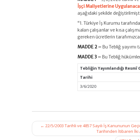
İşçi Maliyetlerine Uygulanaca
aşağıdaki şekilde değiştirilmişti
“1. Türkiye İş Kurumu tarafınd
kalan çalışanlar ve kısa çalış
gereken ücretlerin tarafımızca
MADDE 2 –
Bu Tebliğ yayımı ta
MADDE 3 –
Bu Tebliğ hükümler
Tebliğin Yayımlandığı Resmî 
Tarihi
3/6/2020
Post
←
22/5/2003 Tarihli ve 4857 Sayılı İş Kanununun Geçici
navigation
Tarihinden İtibaren İki