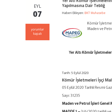
Yer Altı Kömür İşletmelerin
Yapılmasına Dair Tebliğ
EYL
07
Haberi Ekleyen:
BKT Muhasebe
Kömür İşletmele
Maden ve Petr
Yer
yorumlar
Altı
kapalı
Kömür
İşletmelerinde
İşçi
Maliyetlerine
Yer Altı Kömür İşletmeler
Uygulanacak
Desteğe
İlişkin
Tebliğde
Değişiklik
Tarih: 5 Eylül 2020
Yapılmasına
Kömür İşletmeleri İşçi Mal
Dair
Tebliğ
05 Eylül 2020 Tarihli Resmi Ga
için
Sayı: 31235
Maden ve Petrol İşleri Genel
MADDE 1 –
3/6/2020 tarihli v