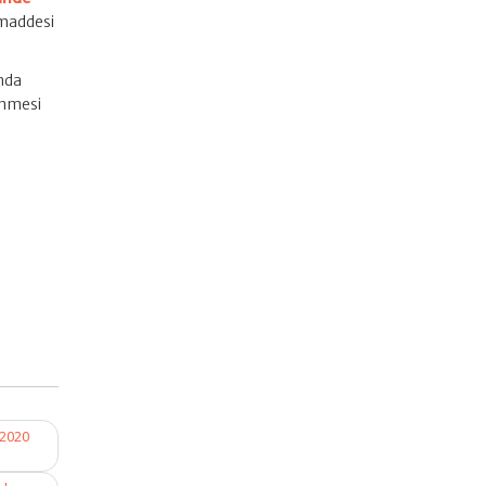
 maddesi
ında
enmesi
/2020