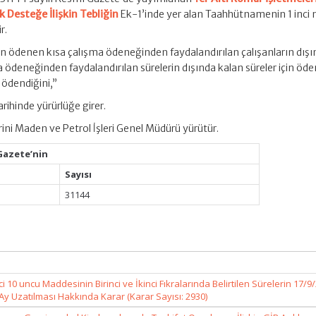
k Desteğe İlişkin Tebliğin
Ek-1’inde yer alan Taahhütnamenin 1 inci
r.
an ödenen kısa çalışma ödeneğinden faydalandırılan çalışanların dış
ma ödeneğinden faydalandırılan sürelerin dışında kalan süreler için öd
 ödendiğini,”
rihinde yürürlüğe girer.
ini Maden ve Petrol İşleri Genel Müdürü yürütür.
Gazete’nin
Sayısı
31144
 10 uncu Maddesinin Birinci ve İkinci Fıkralarında Belirtilen Sürelerin 17/9
 Ay Uzatılması Hakkında Karar (Karar Sayısı: 2930)