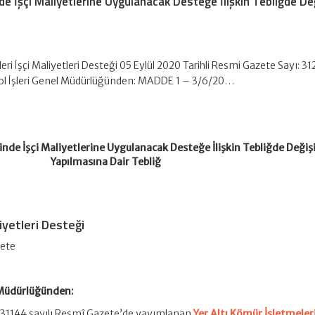
de İşçi Maliyetlerine Uygulanacak Desteğe İlişkin Tebliğde Değ
ri İşçi Maliyetleri Desteği 05 Eylül 2020 Tarihli Resmi Gazete Sayı: 3
ol İşleri Genel Müdürlüğünden: MADDE 1 – 3/6/20…
inde İşçi Maliyetlerine Uygulanacak Desteğe İlişkin Tebliğde Değişi
Yapılmasına Dair Tebliğ
iyetleri Desteği
zete
 Müdürlüğünden:
e 31144 sayılı Resmî Gazete’de yayımlanan
Yer Altı Kömür İşletmele