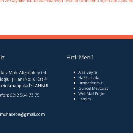
rı ve Gayrimenkul Kiralamalarında Tevkifat Oranlarına İlişkin GİB Açıklam
iz
Hızlı Menü
Ana Sayfa
kez Mah. Aligalipbey Cd.
Hakkımızda
ioğlu İş Hanı No:16 Kat 4
Hizmetlerimiz
Gaziosmanpaşa İSTANBUL
Güncel Mevzuat
WebMail Erişim
efon: 0212 564 73 75
İletişim
tmuhasebe@gmail.com