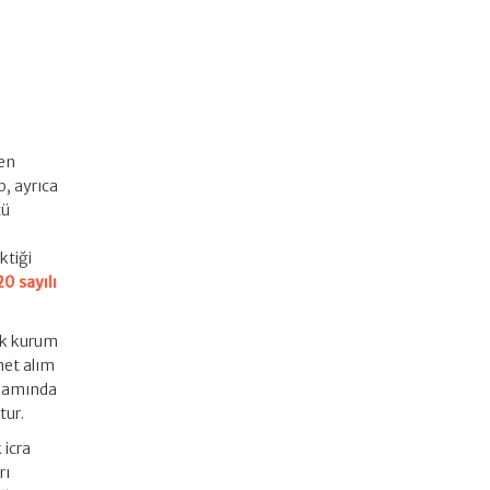
len
p, ayrıca
cü
ktiği
0 sayılı
lık kurum
met alım
psamında
tur.
 icra
rı