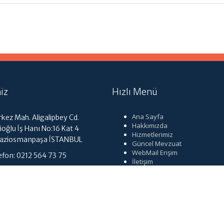
iz
Hızlı Menü
Ana Sayfa
kez Mah. Aligalipbey Cd.
Hakkımızda
ioğlu İş Hanı No:16 Kat 4
Hizmetlerimiz
Gaziosmanpaşa İSTANBUL
Güncel Mevzuat
WebMail Erişim
efon: 0212 564 73 75
İletişim
tmuhasebe@gmail.com