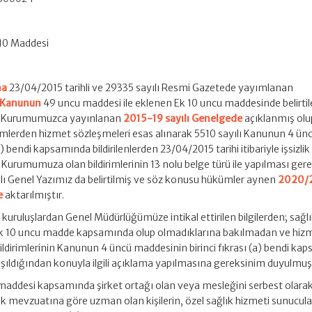
 10 Maddesi
na
23/04/2015 tarihli ve 29335 sayılı Resmi Gazetede yayımlanan
ı Kanunun
49 uncu maddesi ile eklenen Ek 10 uncu maddesinde belirti
leri Kurumumuzca yayınlanan
2015-19 sayılı Genelgede
açıklanmış olu
imlerden hizmet sözleşmeleri esas alınarak 5510 sayılı Kanunun 4 ün
) bendi kapsamında bildirilenlerden 23/04/2015 tarihi itibariyle işsizlik
 Kurumumuza olan bildirimlerinin 13 nolu belge türü ile yapılması gere
lı Genel Yazımız da belirtilmiş ve söz konusu hükümler aynen
2020/2
e
aktarılmıştır.
 kuruluşlardan Genel Müdürlüğümüze intikal ettirilen bilgilerden; sağ
 Ek 10 uncu madde kapsamında olup olmadıklarına bakılmadan ve hiz
ldirimlerinin Kanunun 4 üncü maddesinin birinci fıkrası (a) bendi ka
nlaşıldığından konuyla ilgili açıklama yapılmasına gereksinim duyulmuş
ddesi kapsamında şirket ortağı olan veya mesleğini serbest olarak
ık mevzuatına göre uzman olan kişilerin, özel sağlık hizmeti sunucula