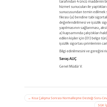
tarafından 4 üncü maddenin biri
hizmet sunucuları ile yaptıklar
sunucusundan temin edilmek s
fıkrası (a) bendine tabi sigort
değerlendirilmesi ve işsizlik s
yapılmasının sağlanması, aksi
a) kapsamında çalıştıkları halde
edilen kişiler için (01) belge t
işsizlik sigortası primlerinin c
Bilgi edinilmesini ve gereğini r
Savaş ALIÇ
Genel Müdür V.
Post
←
Kısa Çalışma Sonrası Normalleşme Desteği Soru-Ce
navigation
SGK İş