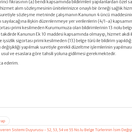
nci fıkrasının (a) bendi kapsamında bildirimleri yapılanlardan özel sa
ı hizmet alım sözleşmesinin ünitelerinizce onaylı bir örneği sağlık hiz
uretiyle sözleşme metninde çalışmanın Kanunun 4 üncü maddesinin 
alı sayılacağına ilişkin düzenlenmeye yer verilenlerin (4/1-a) kapsamı
igortası primi kesilmeden Kurumumuza olan bildirimlerinin 13 nolu belge
 takdirde Kanunun Ek 10 maddesi kapsamında olmayıp, hizmet akdi il
 işsizlik sigortası primi kesilmeden (13) belge türü ile bildirim yapıldığ
ürü değişikliği yapılmak suretiyle gerekli düzeltme işlemlerinin yapılmas
ari usul ve esaslara göre tahsili yoluna gidilmesi gerekmektedir.
ica ederim.
vap
veren Sistemi Duyurusu – 52, 53, 54 ve 55 No.lu Belge Türlerinin İsim Değişi