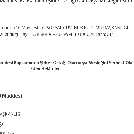
 Maddesi Kapsamında Şirket Ortağı Olan veya Mesleğini Serb
anunun Ek 10 Maddesi T.C. SOSYAL GÜVENLİK KURUMU BAŞKANLIĞI Si
l Müdürlüğü Sayı : 87838906-202.99-E.10300024 Tarih: 01/…
addesi Kapsamında Şirket Ortağı Olan veya Mesleğini Serbest Olar
Eden Hekimler
0 Maddesi
AŞKANLIĞI
üğü
0300024