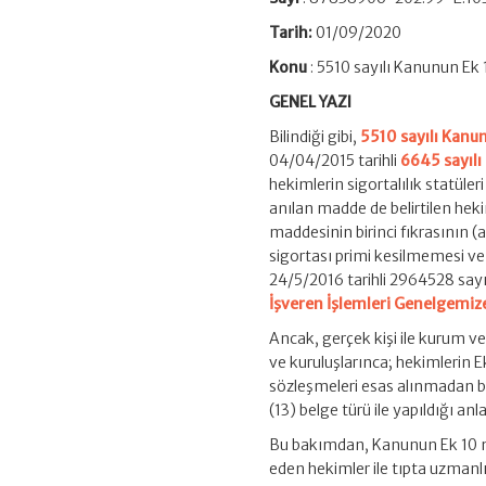
Tarih:
01/09/2020
Konu
: 5510 sayılı Kanunun Ek
GENEL YAZI
Bilindiği gibi,
5510 sayılı Kanu
04/04/2015 tarihli
6645 sayıl
hekimlerin sigortalılık statü
anılan madde de belirtilen hek
maddesinin birinci fıkrasının (a
sigortası primi kesilmemesi ve
24/5/2016 tarihli 2964528 sayı
İşveren İşlemleri Genelgemiz
Ancak, gerçek kişi ile kurum ve
ve kuruluşlarınca; hekimlerin
sözleşmeleri esas alınmadan bi
(13) belge türü ile yapıldığı a
Bu bakımdan, Kanunun Ek 10 ma
eden hekimler ile tıpta uzmanl