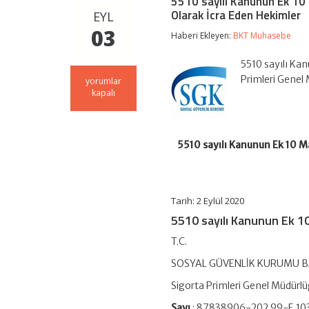
5510 sayılı Kanunun Ek 10
Olarak İcra Eden Hekimler
EYL
03
Haberi Ekleyen:
BKT Muhasebe
5510 sayılı K
Primleri Gene
5510
yorumlar
sayılı
kapalı
Kanunun
Ek
10
Maddesi
5510 sayılı Kanunun Ek 10 M
Kapsamında
Şirket
Ortağı
Olan
veya
Tarih: 2 Eylül 2020
Mesleğini
5510 sayılı Kanunun Ek 1
Serbest
Olarak
T.C.
İcra
Eden
SOSYAL GÜVENLİK KURUMU B
Hekimler
için
Sigorta Primleri Genel Müdürl
Sayı
: 87838906-202.99-E.1