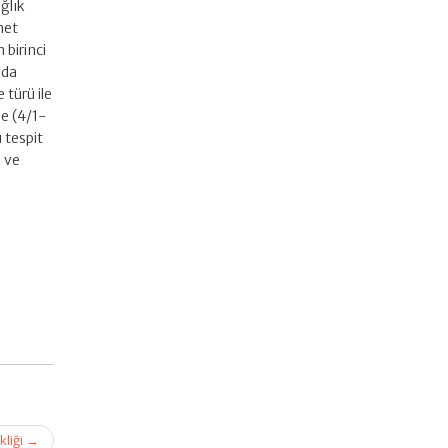
ğlık
met
birinci
nda
 türü ile
e (4/1-
ı tespit
ı ve
kliği
→