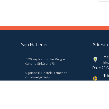
Son Haberler
Adresim
Mer
5520 sayılı Kurumlar Vergisi
Ekş
Kanunu Sirküleri /73
Daire 24 
Sigortacılık Destek Hizmetleri
Tel
Yönetmeliği Değişti
bk